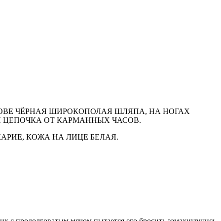
ЛОВЕ ЧЁРНАЯ ШИРОКОПОЛАЯ ШЛЯПА, НА НОГАХ
Я ЦЕПОЧКА ОТ КАРМАННЫХ ЧАСОВ.
АРИЕ, КОЖА НА ЛИЦЕ БЕЛАЯ.
них с продолговатым мячом пытается его бросить замахнувшись