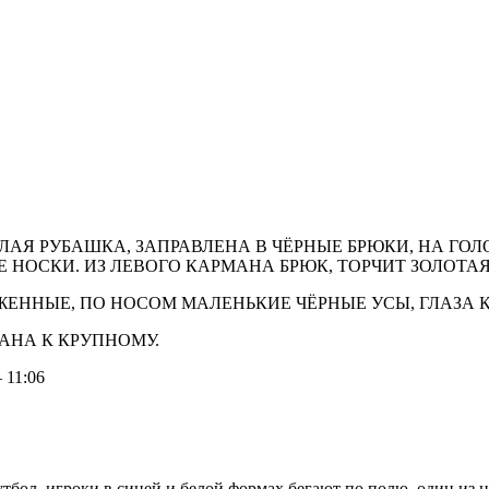
ЛАЯ РУБАШКА, ЗАПРАВЛЕНА В ЧЁРНЫЕ БРЮКИ, НА ГО
Е НОСКИ. ИЗ ЛЕВОГО КАРМАНА БРЮК, ТОРЧИТ ЗОЛОТА
ЖЕННЫЕ, ПО НОСОМ МАЛЕНЬКИЕ ЧЁРНЫЕ УСЫ, ГЛАЗА К
ЛАНА К КРУПНОМУ.
11:06
тбол, игроки в синей и белой формах бегают по полю, один из 