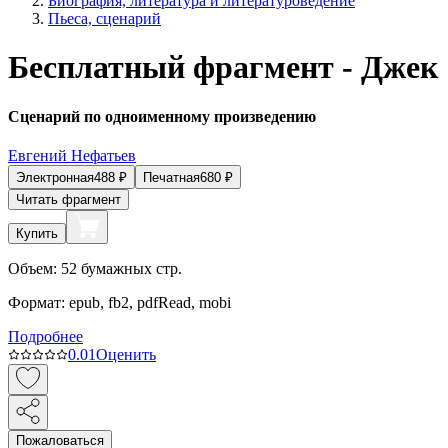
Биография, литература и литературоведение
Пьеса, сценарий
Бесплатный фрагмент - Джек
Сценарий по одноименному произведению
Евгений Нефатьев
Электронная
488
₽
Печатная
680
₽
Читать фрагмент
Купить
Объем:
52
бумажных стр.
Формат:
epub, fb2, pdfRead, mobi
Подробнее
0.0
1
Оценить
Пожаловаться