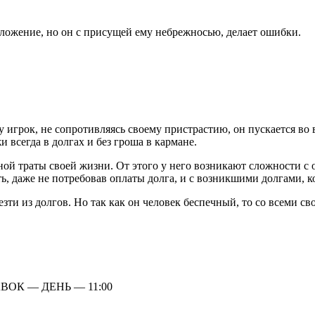
оложение, но он с присущей ему небрежносью, делает ошибки.
 игрок, не сопротивляясь своему пристрастию, он пускается во 
 всегда в долгах и без гроша в кармане.
ной траты своей жизни. От этого у него возникают сложности с 
ть, даже не потребовав оплаты долга, и с возникшими долгами, 
езти из долгов. Но так как он человек беспечный, то со всеми с
ВОК — ДЕНЬ — 11:00