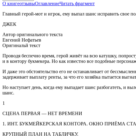
О книге
отзывы
Оглавление
Читать фрагмент
Главный герой-мот и игрок, ему выпал шанс исправить свое п
ДЖЕК
Автор оригинального текста
Евгений Нефатьев
Оригинальй текст
Проводя беспечно время, герой живёт на всю катушку, попросту
и в контору букмекера. Но как известно все подобные персонажи
И даже это обстоятельство его не останавливает от бессмыслен
задерживает выплату ренты, за что его хозяйка пытается выгна
Но наступает день, когда ему выпадает шанс разбогатеть, и выл
шанс.
1
СЦЕНА ПЕРВАЯ — НЕТ ВРЕМЕНИ
1. ИНТ. БУКМЕЙКЕРСКАЯ КОНТОРА. ОКНО ПРИЁМА СТА
КРУПНЫЙ ПЛАН НА ТАБЛИЧКУ.