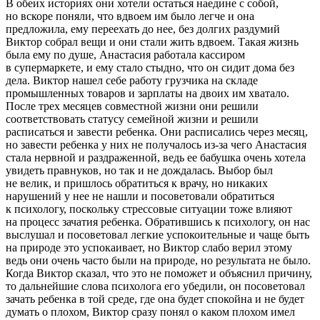
В обеих историях они хотели остаться наедине с собой,
но вскоре поняли, что вдвоем им было легче и она
предложила, ему переехать до нее, без долгих раздумий
Виктор собрал вещи и они стали жить вдвоем. Такая жизнь
была ему по душе, Анастасия работала кассиром
в супермаркете, и ему стало стыдно, что он сидит дома без
дела. Виктор нашел себе работу грузчика на складе
промышленных товаров и зарплаты на двоих им хватало.
После трех месяцев совместной жизни они решили
соответствовать статусу семейной жизни и решили
расписаться и завести ребенка. Они расписались через месяц,
но завести ребенка у них не получалось из-за чего Анастасия
стала нервной и раздраженной, ведь ее бабушка очень хотела
увидеть правнуков, но так и не дождалась. Выбор был
не велик, и пришлось обратиться к врачу, но никаких
нарушений у нее не нашли и посоветовали обратиться
к психологу, поскольку стрессовые ситуации тоже влияют
на процесс зачатия ребенка. Обратившись к психологу, он нас
выслушал и посоветовал легкие успокоительные и чаще быть
на природе это успокаивает, но Виктор слабо верил этому
ведь они очень часто были на природе, но результата не было.
Когда Виктор сказал, что это не поможет и объяснил причину,
то дальнейшие слова психолога его убедили, он посоветовал
зачать ребенка в той среде, где она будет спокойна и не будет
думать о плохом, Виктор сразу понял о каком плохом имел