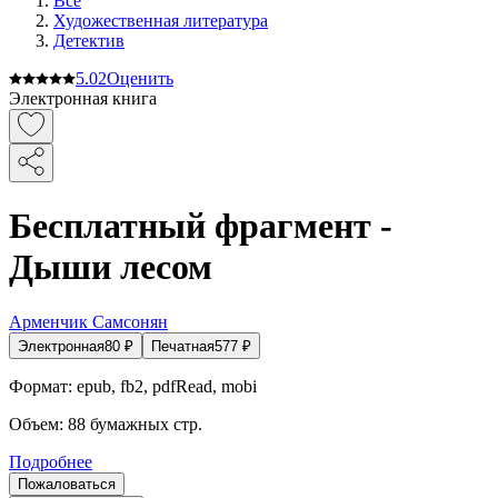
Все
Художественная литература
Детектив
5.0
2
Оценить
Электронная книга
Бесплатный фрагмент -
Дыши лесом
Арменчик Самсонян
Электронная
80
₽
Печатная
577
₽
Формат:
epub, fb2, pdfRead, mobi
Объем:
88
бумажных стр.
Подробнее
Пожаловаться