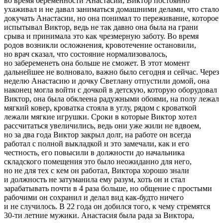
во время беременности Анастасии, Виктор постоянно
ухаживал и не давал заниматься домашними делами, что стало
докучать Анастасии, но она понимал то переживание, которое
испытывал Виктор, ведь не так давно она была на грани
срыва и принимала это как чрезмерную заботу. Во время
родов возникли осложнения, кровотечение остановили,
но врач сказал, что состояние нормализовалось,
но забеременеть она больше не сможет. В этот момент
дальнейшее не волновало, важно было сегодня и сейчас. Через
неделю Анастасию и дочку Светлану отпустили домой, она
наконец могла войти с дочкой в детскую, которую оборудовал
Виктор, она была обклеена радужными обоями, на полу лежал
мягкий ковер, кроватка стояла в углу, рядом с кроваткой
лежали мягкие игрушки. Сроки в которые Виктор хотел
рассчитаться увеличились, ведь они уже жили не вдвоем,
но за два года Виктор закрыл долг, на работе он всегда
работал с полной выкладкой и это замечали, как и его
честность, его повысили в должности до начальника
складского помещения это было неожиданно для него,
но не для тех с кем он работал, Виктора хорошо знали
и должность не затуманила ему разум, хоть он и стал
зарабатывать почти в 4 раза больше, но общение с простыми
рабочими он сохранил и делал вид как-будто ничего
и не случилось. В 22 года он добился того, к чему стремятся
30-ти летние мужики. Анастасия была рада за Виктора,