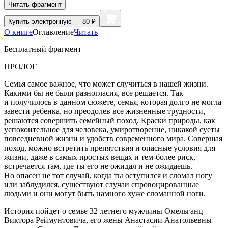
Читать фрагмент
Купить
электронную — 80 ₽
О книге
Оглавление
Читать
Бесплатный фрагмент
ПРОЛОГ
Семья самое важное, что может случиться в нашей жизни.
Какими бы не были разногласия, все решается. Так
и получилось в данном сюжете, семья, которая долго не могла
завести ребенка, но преодолев все жизненные трудности,
решаются совершить семейный поход. Краски природы, как
успокоительное для человека, умиротворение, никакой суеты
повседневной жизни и удобств современного мира. Совершая
поход, можно встретить препятствия и опасные условия для
жизни, даже в самых простых вещах и тем-более риск,
встречается там, где ты его не ожидал и не ожидаешь.
Но опасен не тот случай, когда ты оступился и сломал ногу
или заблудился, существуют случаи спровоцированные
людьми и они могут быть намного хуже сломанной ноги.
История пойдет о семье 32 летнего мужчины Омельганц
Виктора Реймунтовича, его жены Анастасии Анатольевны