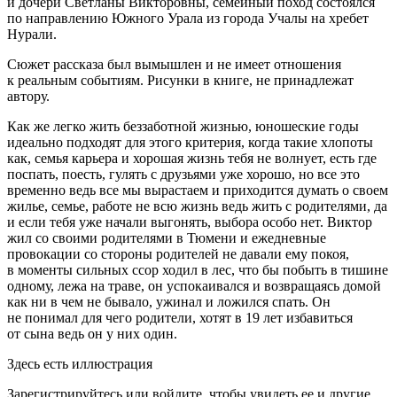
и дочери Светланы Викторовны, семейный поход состоялся
по направлению Южного Урала из города Учалы на хребет
Нурали.
Сюжет рассказа был вымышлен и не имеет отношения
к реальным событиям. Рисунки в книге, не принадлежат
автору.
Как же легко жить беззаботной жизнью, юношеские годы
идеально подходят для этого критерия, когда такие хлопоты
как, семья карьера и хорошая жизнь тебя не волнует, есть где
поспать, поесть, гулять с друзьями уже хорошо, но все это
временно ведь все мы вырастаем и приходится думать о своем
жилье, семье, работе не всю жизнь ведь жить с родителями, да
и если тебя уже начали выгонять, выбора особо нет. Виктор
жил со своими родителями в Тюмени и ежедневные
провокации со стороны родителей не давали ему покоя,
в моменты сильных ссор ходил в лес, что бы побыть в тишине
одному, лежа на траве, он успокаивался и возвращаясь домой
как ни в чем не бывало, ужинал и ложился спать. Он
не понимал для чего родители, хотят в 19 лет избавиться
от сына ведь он у них один.
Здесь есть иллюстрация
Зарегистрируйтесь или войдите, чтобы увидеть ее и другие