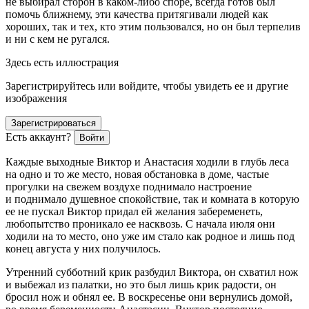
не выбирал сторон в каком-либо споре, всегда готов был
помочь ближнему, эти качества притягивали людей как
хороших, так и тех, кто этим пользовался, но он был терпелив
и ни с кем не ругался.
Здесь есть иллюстрация
Зарегистрируйтесь или войдите, чтобы увидеть ее и другие
изображения
Зарегистрироваться
Есть аккаунт?
Войти
Каждые выходные Виктор и Анастасия ходили в глубь леса
на одно и то же место, новая обстановка в доме, частые
прогулки на свежем воздухе поднимало настроение
и поднимало душевное спокойствие, так и комната в которую
ее не пускал Виктор придал ей желания забеременеть,
любопытство проникало ее насквозь. С начала июля они
ходили на то место, оно уже им стало как родное и лишь под
конец августа у них получилось.
Утренний субботний крик разбудил Виктора, он схватил нож
и выбежал из палатки, но это был лишь крик радости, он
бросил нож и обнял ее. В воскресенье они вернулись домой,