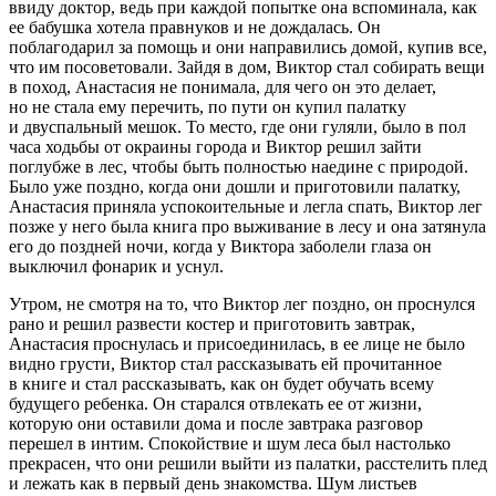
ввиду доктор, ведь при каждой попытке она вспоминала, как
ее бабушка хотела правнуков и не дождалась. Он
поблагодарил за помощь и они направились домой, купив все,
что им посоветовали. Зайдя в дом, Виктор стал собирать вещи
в поход, Анастасия не понимала, для чего он это делает,
но не стала ему перечить, по пути он купил палатку
и двуспальный мешок. То место, где они гуляли, было в пол
часа ходьбы от окраины города и Виктор решил зайти
поглубже в лес, чтобы быть полностью наедине с природой.
Было уже поздно, когда они дошли и приготовили палатку,
Анастасия приняла успокоительные и легла спать, Виктор лег
позже у него была книга про выживание в лесу и она затянула
его до поздней ночи, когда у Виктора заболели глаза он
выключил фонарик и уснул.
Утром, не смотря на то, что Виктор лег поздно, он проснулся
рано и решил развести костер и приготовить завтрак,
Анастасия проснулась и присоединилась, в ее лице не было
видно грусти, Виктор стал рассказывать ей прочитанное
в книге и стал рассказывать, как он будет обучать всему
будущего ребенка. Он старался отвлекать ее от жизни,
которую они оставили дома и после завтрака разговор
перешел в интим. Спокойствие и шум леса был настолько
прекрасен, что они решили выйти из палатки, расстелить плед
и лежать как в первый день знакомства. Шум листьев