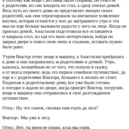
и поэтому как вещи Светланы были собраны, он отвез ее
к родителям, но сам заходить не стал, а сразу поехал домой.
Весь путь по своего дома он представлял эмоции своих
родителей, как они отреагировали на внезапное появление
внучки, которая останется у них до завтрашнего утра и эти
мысли еще больше вызывали радости у него на лице. Когда он
приехал домой, Анастасия подготовила все оставшееся
и накрыла стол, но еда его мало интересовала, войдя он
закрыл двери и повел свою жену в спальню, вставать нужно
было рано.
Утром Виктор отнес вещи в машину, а Анастасия прибралась
в доме и они направились за родителями и дочкой. Утро,
казалось, волшебным не от того, что попали в сказку,
а от вкуса перемен, ведь это первое семейное путешествие, да
еще и с родителями Виктора, большего и желать не стоит.
Подъехав к родительскому дому, все уже были готовы
к поездке и ждали во дворе, когда приедет Виктор, погрузив,
вещи в машину они отправились в свое долгожданное
путешествие.
Отец:- Ну, что сынок, сколько нам ехать да леса?
Виктор:- Мы уже в лесу.
Отец:- Нет, ты меня не понял, куда мы едим.