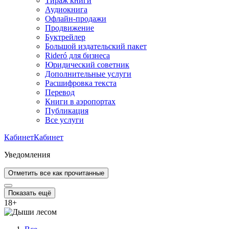
Тираж книги
Аудиокнига
Офлайн-продажи
Продвижение
Буктрейлер
Большой издательский пакет
Rideró для бизнеса
Юридический советник
Дополнительные услуги
Расшифровка текста
Перевод
Книги в аэропортах
Публикация
Все услуги
Кабинет
Кабинет
Уведомления
Отметить все как прочитанные
Показать ещё
18
+