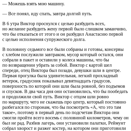
— Можешь взять мою машину.
— Все понял, иду спать, завтра долгий путь.
В 6 утра Виктор проснулся с целью разбудить всех,
но желание разбудить жену первой было слишком заманчиво,
что бы отказаться от этого и он разбудил Анастасию первой
с целью исполнения супружеского долга.
В половину седьмого все были собраны и готовы, консервы
с хлебом послужили завтраком, мусор который остался, они
собрали в пакет и оставили у
колес
а машины, что бы
по возвращении убрать за собой. Виктор с картой шел
спереди, отец Виктора был позади, девушки шли в центре.
Первая прогулка была удивительная, легкий прохладный
ветерок, градусник показывал девятнадцать градусов,
поверхность по которой они шли была ровной, без подъемов
и спусков. В два часа дня они остановились, что бы пообедать
и продолжили свой путь. Виктор с отцом шли ровно
по маршруту, чего не скажешь про центр, который постоянно
разбегался по сторонам, что бы посмотреть «А, что это там
такое», поэтому в первый день по подсчетам Виктора они
смогли пройти всего восемь с половиной километров, чему он
был не рад. Разбив лагерь, они установили палатки, Реймунт
собрал хворост и разжег костер, на котором они приготовили