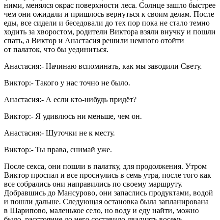
ними, менялся окрас поверхности леса. Солнце зашло быстрее
чем они ожидали и пришлось вернуться к своим делам. После
еды, все сидели и беседовали до тех пор пока не стало темно
ходить за хворостом, родители Виктора взяли внучку и пошли
спать, а Виктор и Анастасия решили немного отойти
от палаток, что бы уединиться.
Анастасия:- Начинаю вспоминать, как мы заводили Свету.
Виктор:- Такого у нас точно не было.
Анастасия:- А если кто-нибудь придёт?
Виктор:- Я удивлюсь ни меньше, чем он.
Анастасия:- Шуточки не к месту.
Виктор:- Ты права, снимай уже.
После
секс
а, они пошли в палатку, для продолжения. Утром
Виктор проспал и все проснулись в семь утра, после того как
все собрались они направились по своему маршруту.
Добравшись до Мансурово, они запаслись продуктами, водой
и пошли дальше. Следующая остановка была запланирована
в Шарипово, маленькое село, но воду и еду найти, можно
было, расстояние до него составило двадцать восемь