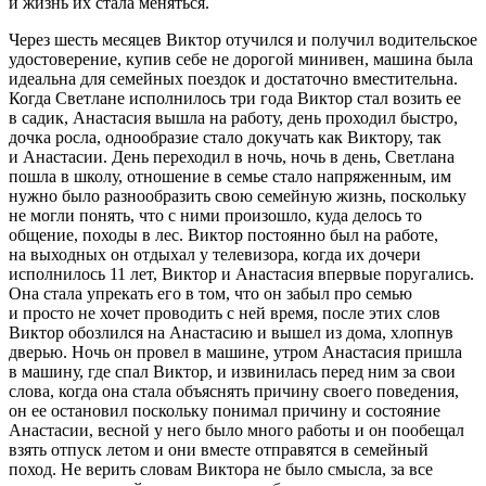
и жизнь их стала меняться.
Через шесть месяцев Виктор отучился и получил водительское
удостоверение, купив себе не дорогой минивен, машина была
идеальна для семейных поездок и достаточно вместительна.
Когда Светлане исполнилось три года Виктор стал возить ее
в садик, Анастасия вышла на работу, день проходил быстро,
дочка росла, однообразие стало докучать как Виктору, так
и Анастасии. День переходил в ночь, ночь в день, Светлана
пошла в школу, отношение в семье стало напряженным, им
нужно было разнообразить свою семейную жизнь, поскольку
не могли понять, что с ними произошло, куда делось то
общение, походы в лес. Виктор постоянно был на работе,
на выходных он отдыхал у телевизора, когда их дочери
исполнилось 11 лет, Виктор и Анастасия впервые поругались.
Она стала упрекать его в том, что он забыл про семью
и просто не хочет проводить с ней время, после этих слов
Виктор обозлился на Анастасию и вышел из дома, хлопнув
дверью. Ночь он провел в машине, утром Анастасия пришла
в машину, где спал Виктор, и извинилась перед ним за свои
слова, когда она стала объяснять причину своего поведения,
он ее остановил поскольку понимал причину и состояние
Анастасии, весной у него было много работы и он пообещал
взять отпуск летом и они вместе отправятся в семейный
поход. Не верить словам Виктора не было смысла, за все