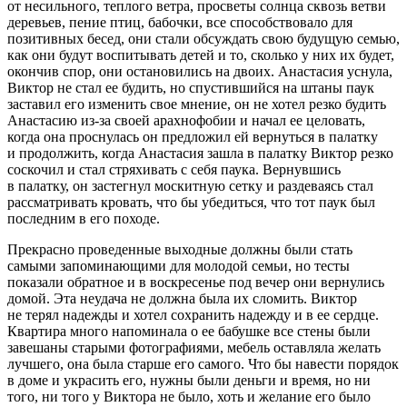
от несильного, теплого ветра, просветы солнца сквозь ветви
деревьев, пение птиц, бабочки, все способствовало для
позитивных бесед, они стали обсуждать свою будущую семью,
как они будут воспитывать детей и то, сколько у них их будет,
окончив спор, они остановились на двоих. Анастасия уснула,
Виктор не стал ее будить, но спустившийся на штаны паук
заставил его изменить свое мнение, он не хотел резко будить
Анастасию из-за своей арахнофобии и начал ее целовать,
когда она проснулась он предложил ей вернуться в палатку
и продолжить, когда Анастасия зашла в палатку Виктор резко
соскочил и стал стряхивать с себя паука. Вернувшись
в палатку, он застегнул москитную сетку и раздеваясь стал
рассматривать кровать, что бы убедиться, что тот паук был
последним в его походе.
Прекрасно проведенные выходные должны были стать
самыми запоминающими для молодой семьи, но тесты
показали обратное и в воскресенье под вечер они вернулись
домой. Эта неудача не должна была их сломить. Виктор
не терял надежды и хотел сохранить надежду и в ее сердце.
Квартира много напоминала о ее бабушке все стены были
завешаны старыми фотографиями, мебель оставляла желать
лучшего, она была старше его самого. Что бы навести порядок
в доме и украсить его, нужны были деньги и время, но ни
того, ни того у Виктора не было, хоть и желание его было