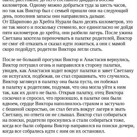
километров. Одному можно добраться туда за шесть часов,
но так как Виктор был с семьей пришли они на следующий
день, пополнив запасы они направились дальше.
От Шарипово до Хребта Нурали было десять километров, это
не так много и поскольку стемнело, все единогласно не дойдя
пяти километров до хребта, они разбили лагерь. После ужина
Светлана захотела переночевать в палатке родителей, Виктор
не смог ей отказать и сказал идти ложиться, а они с мамой
скоро подойдут, родители Виктора легли спать.
После не большой прогулки Виктор и Анастасия вернулись,
Виктор потушил огонь и направился в сторону палатки,
увидев, как Анастасия ходит вокруг палатки и завет Светлану
он испугался, подбежав, он стал спрашивать, что случилось,
Виктор заглянул в палатку она была пуста, он побежал
в палатку к родителям, подумав, что она могла уйти к ним
так, как их долго не было. Открыв палатку, отец Виктора
соскочил и спросил, что произошло, в палатке они были
вдвоем, сердце Виктора наполнилось страхом и застучало
с бешеной скоростью, он стал бегать вокруг лагеря и звать
Светлану, но ответа он не слышал. Виктор стал собираться
на поиски, родители проснулись и стали собираться тоже,
когда все были собраны Виктор направился на поиски дочери,
когда все собрались идти с ним он их остановил.