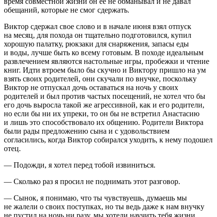
время совместной жизни он ее не обманывал и не давал
обещаний, которые не смог сдержать.
Виктор сдержал свое слово и в начале июня взял отпуск
на месяц, для похода он тщательно подготовился, купил
хорошую палатку, рюкзаки для снаряжения, запасы еды
и воды, лучше быть ко всему готовым. В походе идеальным
развлечением являются настольные игры, пробежки и чтение
книг. Идти втроем было бы скучно и Виктору пришло на ум
взять своих родителей, они скучали по внучке, поскольку
Виктор не отпускал дочь оставаться на ночь у своих
родителей и был против частых посещений, не хотел что бы
его дочь выросла такой же агрессивной, как и его родители,
но если бы ни их упреки, то он бы не встретил Анастасию
и лишь это способствовало их общению. Родители Виктора
были рады предложению сына и с удовольствием
согласились, когда Виктор собирался уходить, к нему подошел
отец.
— Подожди, я хотел перед тобой извиниться.
— Сколько раз я просил не поднимать этот разговор.
— Сынок, я понимаю, что ты чувствуешь, думаешь мы
не жалели о своих поступках, но ты ведь даже к нам внучку
не пустил на ночь ни разу, мы хотели научить тебя жизни,