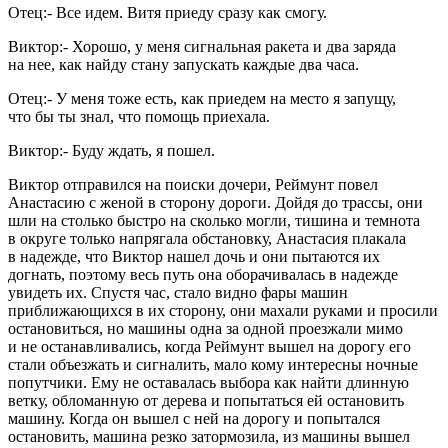
Отец:- Все идем. Витя приеду сразу как смогу.
Виктор:- Хорошо, у меня сигнальная ракета и два заряда
на нее, как найду стану запускать каждые два часа.
Отец:- У меня тоже есть, как приедем на место я запущу,
что бы ты знал, что помощь приехала.
Виктор:- Буду ждать, я пошел.
Виктор отправился на поиски дочери, Реймунт повел
Анастасию с женой в сторону дороги. Дойдя до трассы, они
шли на столько быстро на сколько могли, тишина и темнота
в округе только напрягала обстановку, Анастасия плакала
в надежде, что Виктор нашел дочь и они пытаются их
догнать, поэтому весь путь она оборачивалась в надежде
увидеть их. Спустя час, стало видно фары машин
приближающихся в их сторону, они махали руками и просили
остановиться, но машины одна за одной проезжали мимо
и не останавливались, когда Реймунт вышел на дорогу его
стали объезжать и сигналить, мало кому интересны ночные
попутчики. Ему не оставалась выбора как найти длинную
ветку, обломанную от дерева и попытаться ей остановить
машину. Когда он вышел с ней на дорогу и попытался
остановить, машина резко затормозила, из машины вышел