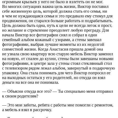
огромным крыльев у него не было и взлететь он не мог.
Во многих ситуациях важна цель жизни, Виктор поставил
себе жизненную цель, которой должна стать его семья, ни
в чем не нуждающаяся семья и это предавало ему стимул для
продвижения, он старался больше работать и подрабатывать.
Цель должна быть одна, путь к цели не всегда легок и прост,
но желание и стремление преодолеет любую преграду. Для
начала Виктор все фотографии снял и собрал в один
семейный альбом кожаный с узорами, а стены завешал
фотографиями, выбрав лучшие моменты из их недолгой
совместной жизни. Когда Анастасия пришла домой она
не узнала свою квартиру всю старую мебель Виктор заменил
на новую, от спален до кухни, стены были завешаны новыми
фотографиями, в центре зала у стены стоял стеклянный стол
с телевизором рядом лежал альбом, завернутый в подарочную
упаковку. Она стала понимать для чего Виктор попросил ее
на выходных остаться у его родителей, но откуда он взял
деньги на все она не понимала.
— Объясни откуда все это? — Ты специально меня отправил
к своим родителям?
— Это мои заботы, ребята с работы мне помогли с ремонтом,
а мебель я взял в рассрочку.