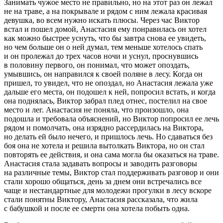
Занимать чужое место не правильно, но на этот раз он лежал
не на траве, а на покрывале и рядом с ним лежала красивая
девушка, во всем нужно искать плюсы. Через час Виктор
встал и пошел домой, Анастасия ему понравилась он хотел
как можно быстрее уснуть, что бы завтра снова ее увидеть,
но чем больше он о ней думал, тем меньше хотелось спать
и он пролежал до трех часов ночи и уснул, проснувшись
в половину первого, он понимал, что может опоздать,
умывшись, он направился к своей поляне в лесу. Когда он
пришел, то увидел, что не опоздал, но Анастасия лежала уже
дальше его места, он подошел к ней, попросил встать, и когда
она поднялась, Виктор забрал плед отнес, постелил на свое
место и лег. Анастасия не поняла, что произошло, она
подошла и требовала объяснений, но Виктор попросил ее лечь
рядом и помолчать, она изрядно рассердилась на Виктора,
но делать ей было нечего, и пришлось лечь. Но сдаваться без
боя она не хотела и решила вытолкать Виктора, но он стал
повторять ее действия, и она сама могла бы оказаться на траве.
Анастасия стала задавать вопросы и заводить разговоры
на различные темы, Виктор стал поддерживать разговор и они
стали хорошо общаться, день за днем они встречались все
чаще и нестандартные для молодежи прогулки в лесу вскоре
стали понятны Виктору, Анастасия рассказала, что жила
с бабушкой и после ее смерти она хотела побыть одна.