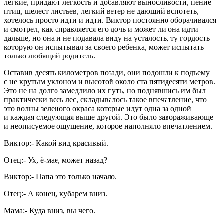
легкие, придают легкость и добавляют выносливости, пение
птиц, шелест листьев, легкий ветер не дающий вспотеть,
хотелось просто идти и идти. Виктор постоянно оборачивался
и смотрел, как справляется его дочь и может ли она идти
дальше, но она и не подавала виду на усталость, ту гордость
которую он испытывал за своего ребенка, может испытать
только любящий родитель.
Оставив десять километров позади, они подошли к подъему
с не крутым уклоном и высотой около ста пятидесяти метров.
Это не на долго замедлило их путь, но поднявшись им был
практически весь лес, складывалось такое впечатление, что
это волны зеленого окраса которые идут одна за одной
и каждая следующая выше другой. Это было завораживающе
и неописуемое ощущение, которое наполняло впечатлением.
Виктор:- Какой вид красивый.
Отец:- Ух, ё-мае, может назад?
Виктор:- Папа это только начало.
Отец:- А конец, кубарем вниз.
Мама:- Куда вниз, вы чего.