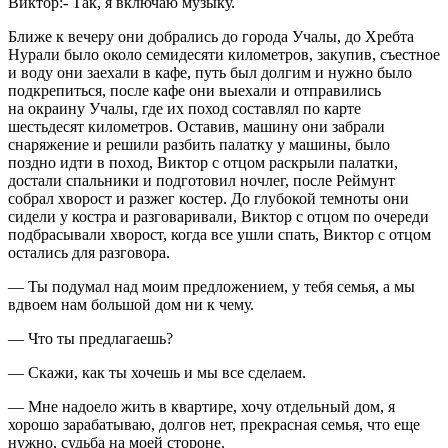
Виктор:- Так, я включаю музыку.
Ближе к вечеру они добрались до города Учалы, до Хребта
Нурали было около семидесяти километров, закупив, съестное
и воду они заехали в кафе, путь был долгим и нужно было
подкрепиться, после кафе они выехали и отправились
на окраину Учалы, где их поход составлял по карте
шестьдесят километров. Оставив, машину они забрали
снаряжение и решили разбить палатку у машины, было
поздно идти в поход, Виктор с отцом раскрыли палатки,
достали спальники и подготовил ночлег, после Реймунт
собрал хворост и разжег костер. До глубокой темноты они
сидели у костра и разговаривали, Виктор с отцом по очереди
подбрасывали хворост, когда все ушли спать, Виктор с отцом
остались для разговора.
— Ты подумал над моим предложением, у тебя семья, а мы
вдвоем нам большой дом ни к чему.
— Что ты предлагаешь?
— Скажи, как ты хочешь и мы все сделаем.
— Мне надоело жить в квартире, хочу отдельный дом, я
хорошо зарабатываю, долгов нет, прекрасная семья, что еще
нужно, судьба на моей стороне.