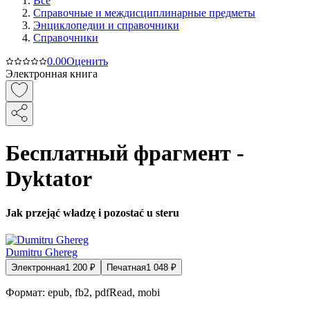
Все
Справочные и междисциплинарные предметы
Энциклопедии и справочники
Справочники
0.0
0
Оценить
Электронная книга
Бесплатный фрагмент -
Dyktator
Jak przejąć władzę i pozostać u steru
Dumitru Ghereg
Электронная
1 200
₽
Печатная
1 048
₽
Формат:
epub, fb2, pdfRead, mobi