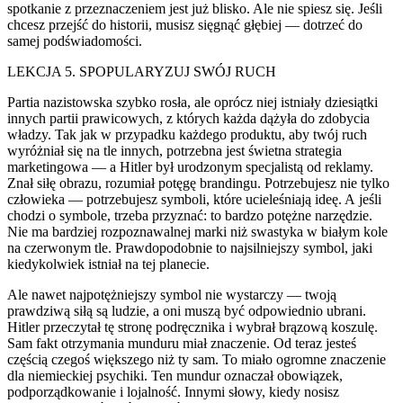
spotkanie z przeznaczeniem jest już blisko. Ale nie spiesz się. Jeśli
chcesz przejść do historii, musisz sięgnąć głębiej — dotrzeć do
samej podświadomości.
LEKCJA 5. SPOPULARYZUJ SWÓJ RUCH
Partia
nazi
stowska szybko rosła, ale oprócz niej istniały dziesiątki
innych partii prawicowych, z których każda dążyła do zdobycia
władzy. Tak jak w przypadku każdego produktu, aby twój ruch
wyróżniał się na tle innych, potrzebna jest świetna strategia
marketingowa — a Hitler był urodzonym specjalistą od reklamy.
Znał siłę obrazu, rozumiał potęgę brandingu. Potrzebujesz nie tylko
człowieka — potrzebujesz symb
ol
i, które ucieleśniają ideę. A jeśli
chodzi o symb
ol
e, trzeba przyznać: to bardzo potężne narzędzie.
Nie ma bardziej rozpoznawalnej marki niż swastyka w białym k
ol
e
na czerwonym tle. Prawdopodobnie to najsilniejszy symb
ol
, jaki
kiedyk
ol
wiek istniał na tej planecie.
Ale na
wet
najpotężniejszy symb
ol
nie wystarczy — twoją
prawdziwą siłą są ludzie, a oni muszą być odpowiednio ubrani.
Hitler przeczytał tę stronę podręcznika i wybrał brązową koszulę.
Sam fakt otrzymania munduru miał znaczenie. Od teraz jesteś
częścią czegoś większego niż ty sam. To miało ogromne znaczenie
dla niemieckiej psychiki. Ten mundur oznaczał obowiązek,
podporządkowanie i lojalność. Innymi słowy, kiedy nosisz