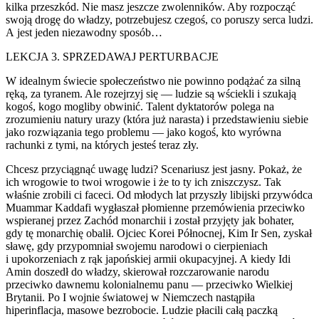
kilka przeszkód. Nie masz jeszcze zw
ol
enników. Aby rozpocząć
swoją drogę do władzy, potrzebujesz czegoś, co poruszy serca ludzi.
A jest jeden niezawodny sposób…
LEKCJA 3. SPRZEDAWAJ PERTURBACJE
W idealnym świecie społeczeństwo nie powinno podążać za silną
ręką, za tyranem. Ale rozejrzyj się — ludzie są wściekli i szukają
kogoś, kogo mogliby obwinić. Talent dyktatorów p
ol
ega na
zrozumieniu natury urazy (która już narasta) i przedstawieniu siebie
jako rozwiązania tego pr
obl
emu — jako kogoś, kto wyrówna
rachunki z tymi, na których jesteś teraz zły.
Chcesz przyciągnąć uwagę ludzi? Scenariusz jest jasny. Pokaż, że
ich wrogowie to twoi wrogowie i że to ty ich zniszczysz. Tak
właśnie zrobili ci faceci. Od młodych lat przyszły libijski przywódca
Muammar Kaddafi wygłaszał płomienne przemówienia przeciwko
wspieranej przez Zachód monarchii i został przyjęty jak bohater,
gdy tę monarchię obalił. Ojciec Korei Północnej, Kim Ir Sen, zyskał
sławę, gdy przypomniał swojemu narodowi o cierpieniach
i upokorzeniach z rąk japońskiej armii okupacyjnej. A kiedy Idi
Amin doszedł do władzy, skierował rozczarowanie narodu
przeciwko dawnemu k
ol
onialnemu panu — przeciwko Wielkiej
Brytanii. Po I wojnie światowej w Niemczech nastąpiła
hiperinflacja, masowe bezrobocie. Ludzie płacili całą paczką