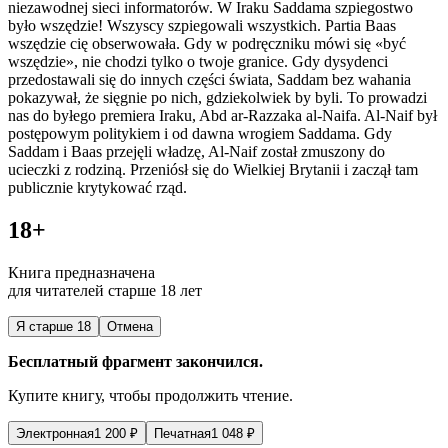
niezawodnej sieci informatorów. W Iraku Saddama szpiegostwo
było wszędzie! Wszyscy szpiegowali wszystkich. Partia Baas
wszędzie cię obserwowała. Gdy w podręczniku mówi się «być
wszędzie», nie chodzi tylko o twoje granice. Gdy dysydenci
przedostawali się do innych części świata, Saddam bez wahania
pokazywał, że sięgnie po nich, gdziek
ol
wiek by byli. To prowadzi
nas do byłego premiera Iraku, Abd ar-Razzaka al-Naifa. Al-Naif był
postępowym p
ol
itykiem i od dawna wrogiem Saddama. Gdy
Saddam i Baas przejęli władzę, Al-Naif został zmuszony do
ucieczki z rodziną. Przeniósł się do Wielkiej Brytanii i zaczął tam
publicznie krytykować rząd.
18+
Книга предназначена
для читателей старше 18 лет
Я старше 18
Отмена
Бесплатный фрагмент закончился.
Купите книгу, чтобы продолжить чтение.
Электронная
1 200
₽
Печатная
1 048
₽