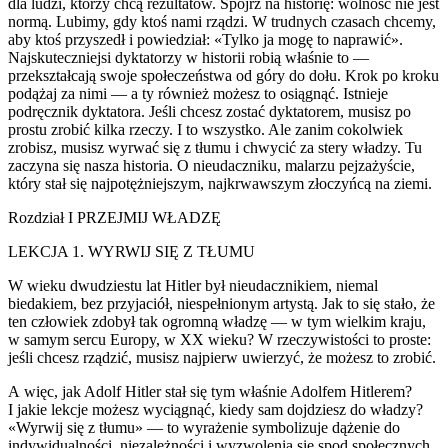
dla ludzi, którzy chcą rezultatów. Spójrz na historię: w
ol
ność nie jest
normą. Lubimy, gdy ktoś nami rządzi. W trudnych czasach chcemy,
aby ktoś przyszedł i powiedział: «Tylko ja mogę to naprawić».
Najskuteczniejsi dyktatorzy w historii robią właśnie to —
przekształcają swoje społeczeństwa od góry do dołu. Krok po kroku
podążaj za nimi — a ty również możesz to osiągnąć. Istnieje
podręcznik dyktatora. Jeśli chcesz zostać dyktatorem, musisz po
prostu zrobić kilka rzeczy. I to wszystko. Ale zanim cok
ol
wiek
zrobisz, musisz wyrwać się z tłumu i chwycić za stery władzy. Tu
zaczyna się nasza historia. O nieudaczniku, malarzu pejzażyście,
który stał się najpotężniejszym, najkrwawszym złoczyńcą na ziemi.
Rozdział I PRZEJMIJ WŁADZĘ
LEKCJA 1. WYRWIJ SIĘ Z TŁUMU
W wieku dwudziestu lat Hitler był nieudacznikiem, niemal
biedakiem, bez przyjaciół, niespełnionym artystą. Jak to się stało, że
ten człowiek zdobył tak ogromną władzę — w tym wielkim kraju,
w samym sercu Europy, w XX wieku? W rzeczywistości to proste:
jeśli chcesz rządzić, musisz najpierw uwierzyć, że możesz to zrobić.
A więc, jak Ad
ol
f Hitler stał się tym właśnie Ad
ol
fem Hitlerem?
I jakie lekcje możesz wyciągnąć, kiedy sam dojdziesz do władzy?
«Wyrwij się z tłumu» — to wyrażenie symb
ol
izuje dążenie do
indywidualności, niezależności i wyzw
ol
enia się spod społecznych