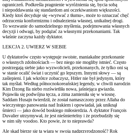
ograniczeń. Podkreśla pragnienie wyróżnienia się, bycia sobą
i niepoddawania się standardom ani oczekiwaniom większości.
Kiedy ktoś decyduje się «wyrwać z tłumu», może to oznaczać chęć
odrzucenia konformizmu i odnalezienia własnej, unikalnej drogi.
To wezwanie do samodzielnego myślenia, podejmowania własnych
decyzji i odwagi, by podążać za własnymi przekonaniami. Tak
właśnie zaczyna każdy dyktator.
LEKCJA 2. UWIERZ W SIEBIE
U dyktatorów często występuje swoiste, maniakalne przekonanie
o własnych zd
ol
nościach — bez niego nie mogliby istnieć. Często
postrzegają siebie jako wyzw
ol
icieli, przekonanych, że tylko oni są
w stanie ocalić świat i uczynić go lepszym. Innymi słowy — są
zaślepieni. I jak wkrótce zobaczysz, Hitler nie był jedynym, który
tak myślał. Według północnokoreańskiej legendy, w chwili narodzin
Kim Dzong Ila niebo rozświetliła nowa, jaśniejąca gwiazda.
Pojawiła się podwójna tęcza, a zima zamieniła się w wiosnę.
Saddam Husajn twierdził, że został namaszczony przez Allaha do
wieczystego panowania nad Irakiem i opowiadał, jak uniknął
śmierci — jako dowód boskiego miłosierdzia. A dyktator François
Duvalier utrzymywał, że jest nieśmiertelny i że przebudziły się
w nim siły voodoo. Kto powie, że to nieprawda?
Ale skąd bierze się ta wiara w swoją nadprzyrodzoność? Rok