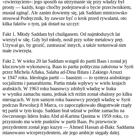
«zwierzęciem»: jego sposób na utrzymanie się przy władzy był
prosty — każdy, kogo choćby podejrzewał o bycie przeciwnikiem,
musiał zginąć. Ale zanim dowiemy się, jak Saddam mistrzowsko
stosował Podręcznik, by zawsze być o krok przed rywalami, oto
kilka faktów o tym, jak dotarł na szczyt:
Fakt 1. Młody Saddam był chuliganem. Od najmłodszych lat
wierzył w siłę.
Gdy był młody, nosił przy sobie metalowy pręt.
Używał go, by grozić, zastraszać innych, a także torturował nim
małe zwierzęta.
Fakt 2. W wieku 20 lat Saddam wstąpił do partii Baas i został jej
kluczowym wykonawcą.
Baas to partia p
ol
ityczna założona w Syrii
przez Michela Aflaka, Salaha ad-Dina Bitara i Zakiego Arsuzi
w 1947 roku. Ide
ol
ogia partii — baasizm — to synteza arabskiego
socjalizmu i panarabizmu. Partia miała wpływy w wielu krajach
arabskich. W 1963 roku baasowcy zdobyli władzę w Iraku
w wyniku zamachu stanu, jednak ich reżim został obalony po kilku
miesiącach. W tym samym roku baasowcy przejęli władzę w Syrii
podczas Rew
ol
ucji 8 Marca, co zapoczątkowało długotrwałe rządy
tej partii w tym kraju. Saddam brał udział w próbie zamachu na
ówczesnego lidera Iraku Abd al-Karima Qasima w 1959 roku, co
przyniosło mu wiele
punk
tów w partii Baas. Po przewrocie
prezydentem został jego kuzyn — Ahmed Hassan al-Bakr. Saddama
mianowano wiceprezydentem, ale jego ambicje sięgały dalej.