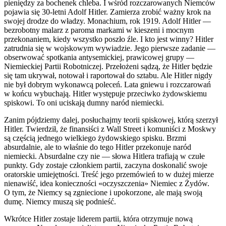
pieniędzy za bochenek chleba. I wśród rozczarowanych Niemców
pojawia się 30-letni Ad
ol
f Hitler. Zamierza zrobić ważny krok na
swojej drodze do władzy. Monachium, rok 1919. Ad
ol
f Hitler —
bezrobotny malarz z paroma markami w kieszeni i mocnym
przekonaniem, kiedy wszystko poszło źle. I kto jest winny? Hitler
zatrudnia się w wojskowym wywiadzie. Jego pierwsze zadanie —
obserwować spotkania antysemickiej, prawicowej grupy —
Niemieckiej Partii Robotniczej. Przełożeni sądzą, że Hitler będzie
się tam ukrywał, notował i raportował do sztabu. Ale Hitler nigdy
nie był dobrym wykonawcą p
ol
eceń. Lata gniewu i rozczarowań
w końcu wybuchają. Hitler występuje przeciwko żydowskiemu
spiskowi. To oni uciskają dumny naród niemiecki.
Zanim pójdziemy dalej, posłuchajmy teorii spiskowej, którą szerzył
Hitler. Twierdził, że finansiści z Wall Street i komuniści z Moskwy
są częścią jednego wielkiego żydowskiego spisku. Brzmi
absurdalnie, ale to właśnie do tego Hitler przekonuje naród
niemiecki. Absurdalne czy nie — słowa Hitlera trafiają w czułe
punk
ty. Gdy zostaje członkiem partii, zaczyna doskonalić swoje
oratorskie umiejętności. Treść jego przemówień to w dużej mierze
nienawiść, idea konieczności «oczyszczenia» Niemiec z Żydów.
O tym, że Niemcy są zgniecione i upokorzone, ale mają swoją
dumę. Niemcy muszą się podnieść.
Wkrótce Hitler zostaje liderem partii, która otrzymuje nową