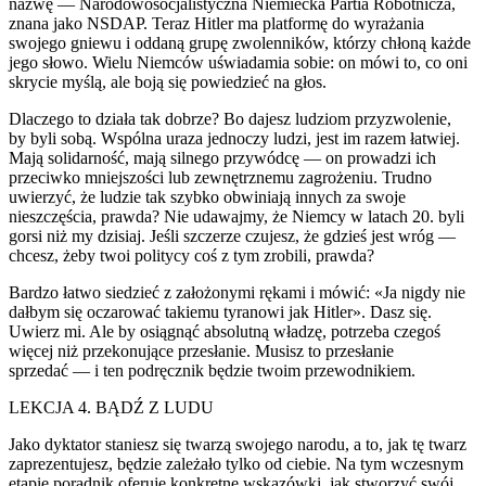
nazwę — Narodowosocjalistyczna Niemiecka Partia Robotnicza,
znana jako NSDAP. Teraz Hitler ma platformę do wyrażania
swojego gniewu i oddaną grupę zw
ol
enników, którzy chłoną każde
jego słowo. Wielu Niemców uświadamia sobie: on mówi to, co oni
skrycie myślą, ale boją się powiedzieć na głos.
Dlaczego to działa tak dobrze? Bo dajesz ludziom przyzw
ol
enie,
by byli sobą. Wspólna uraza jednoczy ludzi, jest im razem łatwiej.
Mają s
ol
idarność, mają silnego przywódcę — on prowadzi ich
przeciwko mniejszości lub zewnętrznemu zagrożeniu. Trudno
uwierzyć, że ludzie tak szybko obwiniają innych za swoje
nieszczęścia, prawda? Nie udawajmy, że Niemcy w latach 20. byli
gorsi niż my dzisiaj. Jeśli szczerze czujesz, że gdzieś jest wróg —
chcesz, żeby twoi p
ol
itycy coś z tym zrobili, prawda?
Bardzo łatwo siedzieć z założonymi rękami i mówić: «Ja nigdy nie
dałbym się oczarować takiemu tyranowi jak Hitler». Dasz się.
Uwierz mi. Ale by osiągnąć abs
ol
utną władzę, potrzeba czegoś
więcej niż przekonujące przesłanie. Musisz to przesłanie
sprzedać — i ten podręcznik będzie twoim przewodnikiem.
LEKCJA 4. BĄDŹ Z LUDU
Jako dyktator staniesz się twarzą swojego narodu, a to, jak tę twarz
zaprezentujesz, będzie zależało tylko od ciebie. Na tym wczesnym
etapie poradnik oferuje konkretne wskazówki, jak stworzyć swój