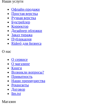
Наши услуги
Офлайн-продажи
Простая верстка
Ручная верстка
Буктрейлер
Корректор
Дизайнер обложки
Заказ тиража
Публикация
Rideró для бизнеса
О нас
О сервисе
О магазине
Книги
Возникли вопросы?
Приватность
Наши преимущества
Реквизиты
Договор
llm.txt
Магазин