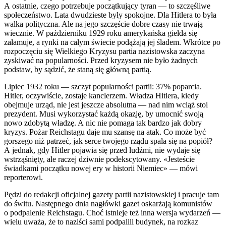
A ostatnie, czego potrzebuje początkujący tyran — to szczęśliwe
społeczeństwo. Lata dwudzieste były spokojne. Dla Hitlera to była
walka p
ol
ityczna. Ale na jego szczęście dobre czasy nie trwają
wiecznie. W październiku 1929 roku amerykańska giełda się
załamuje, a rynki na całym świecie podążają jej śladem. Wkrótce po
rozpoczęciu się Wielkiego Kryzysu partia
nazi
stowska zaczyna
zyskiwać na popularności. Przed kryzysem nie było żadnych
podstaw, by sądzić, że staną się główną partią.
Lipiec 1932 roku — szczyt popularności partii: 37% poparcia.
Hitler, oczywiście, zostaje kanclerzem. Władza Hitlera, kiedy
obejmuje urząd, nie jest jeszcze abs
ol
utna — nad nim wciąż stoi
prezydent. Musi wykorzystać każdą okazję, by umocnić swoją
nowo zdobytą władzę. A nic nie pomaga tak bardzo jak dobry
kryzys. Pożar Reichstagu daje mu szansę na atak. Co może być
gorszego niż patrzeć, jak serce twojego rządu spala się na popiół?
A jednak, gdy Hitler pojawia się przed ludźmi, nie wydaje się
wstrząśnięty, ale raczej dziwnie podekscytowany. «Jesteście
świadkami początku nowej ery w historii Niemiec» — mówi
reporterowi.
Pędzi do redakcji oficjalnej gazety partii
nazi
stowskiej i pracuje tam
do świtu. Następnego dnia nagłówki gazet oskarżają komunistów
o podpalenie Reichstagu. Choć istnieje też inna wersja wydarzeń —
wielu uważa, że to
nazi
ści sami podpalili budynek, na rozkaz