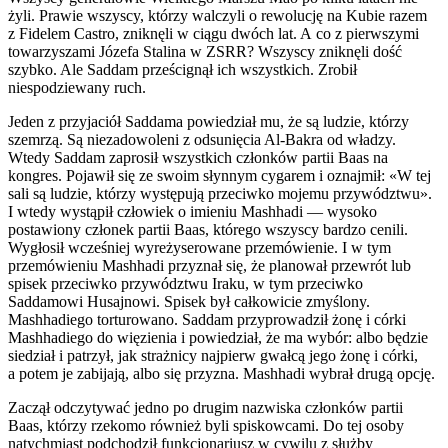
żyli. Prawie wszyscy, którzy walczyli o rew
ol
ucję na Kubie razem
z Fidelem Castro, zniknęli w ciągu dwóch lat. A co z pierwszymi
towarzyszami Józefa Stalina w ZSRR? Wszyscy zniknęli dość
szybko. Ale Saddam prześcignął ich wszystkich. Zrobił
niespodziewany ruch.
Jeden z przyjaciół Saddama powiedział mu, że są ludzie, którzy
szemrzą. Są niezadow
ol
eni z odsunięcia Al-Bakra od władzy.
Wtedy Saddam zaprosił wszystkich członków partii Baas na
kongres. Pojawił się ze swoim słynnym cygarem i oznajmił: «W tej
sali są ludzie, którzy występują przeciwko mojemu przywództwu».
I wtedy wystąpił człowiek o imieniu Mashhadi — wysoko
postawiony członek partii Baas, którego wszyscy bardzo cenili.
Wygłosił wcześniej wyreżyserowane przemówienie. I w tym
przemówieniu Mashhadi przyznał się, że planował przewrót lub
spisek przeciwko przywództwu Iraku, w tym przeciwko
Saddamowi Husajnowi. Spisek był całkowicie zmyślony.
Mashhadiego torturowano. Saddam przyprowadził żonę i córki
Mashhadiego do więzienia i powiedział, że ma wybór: albo będzie
siedział i patrzył, jak strażnicy najpierw gwałcą jego żonę i córki,
a potem je zabijają, albo się przyzna. Mashhadi wybrał
drug
ą opcję.
Zaczął odczytywać jedno po
drug
im nazwiska członków partii
Baas, którzy rzekomo również byli spiskowcami. Do tej osoby
natychmiast podchodził funkcjonariusz w cywilu z służby