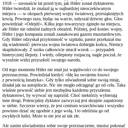
1918 — szesnaście lat przed tym, jak Hitler został dyktatorem.
Hitler twierdził, że znalazł ją w najbardziej nieoczekiwanym
miejscu — w okopach pierwszej wojny światowej, przesiąkniętych
krwią. Pewnego razu, będąc na warcie, usłyszał dziwny głos. Głos
powiedział: «Odejdź». Kilku jego towarzyszy zginęło na miejscu,
ale Hitler nie odniósł żadnych obrażeń. Później, pod koniec wojny,
Hitler i jego kompania zostali zaatakowani gazem musztardowym.
Gdy Hitler odzyskał przytomność w szpitalu, pastor przekazał mu
złą wiadomość: pierwsza wojna światowa dobiegła końca, Niemcy
skapitulowały. Z szoku całkowicie stracił wzrok — przypadek
histerycznej ślepoty. I wtedy, oślepiony rozpaczą, nagle poczuł, że
wyraźnie widzi przyszłość swojego narodu.
Od tego momentu Hitler nie miał już wątpliwości co do swojego
przeznaczenia. Powiedział kiedyś: «Idę ku swojemu losowi
z pewnością lunatyka». Gdy tylko uświadomił sobie swoją misję,
działał jak na autopilocie. Nic nie mogło odciągnąć go od celu. Taka
właśnie pewność siebie jest niezbędna każdemu przyszłemu
dyktatorowi, by wyrwać się naprzód. Choć niektórzy wybierają
inne drogi. Potencjalny dyktator zazwyczaj jest skrajnie zapatrzony
w siebie. Szczerze wierzy, że jest centrum wszechświata i wszystko
powinno dziać się zgodnie z jego w
ol
ą. I to odróżnia go od
zwykłych ludzi. Może to nie jest aż tak złe.
Ale zanim uświadomisz sobie swoje przeznaczenie, musisz pokonać