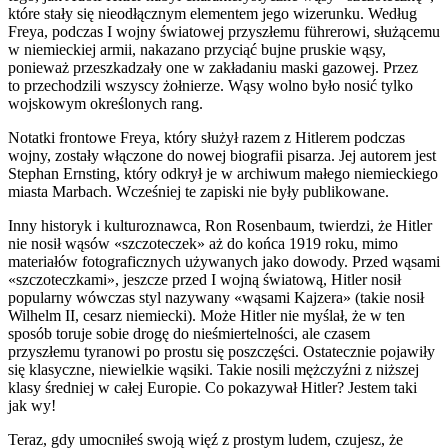
które stały się nieodłącznym elementem jego wizerunku. Według
Freya, podczas I wojny światowej przyszłemu führerowi, służącemu
w niemieckiej armii, nakazano przyciąć bujne pruskie wąsy,
ponieważ przeszkadzały one w zakładaniu maski gazowej. Przez
to przechodzili wszyscy żołnierze. Wąsy w
ol
no było nosić tylko
wojskowym określonych rang.
Notatki frontowe Freya, który służył razem z Hitlerem podczas
wojny, zostały włączone do nowej biografii pisarza. Jej autorem jest
Stephan Ernsting, który odkrył je w archiwum małego niemieckiego
miasta Marbach. Wcześniej te zapiski nie były publikowane.
Inny historyk i kulturoznawca, Ron Rosenbaum, twierdzi, że Hitler
nie nosił wąsów «szczoteczek» aż do końca 1919 roku, mimo
materiałów fotograficznych używanych jako dowody. Przed wąsami
«szczoteczkami», jeszcze przed I wojną światową, Hitler nosił
popularny wówczas styl nazywany «wąsami Kajzera» (takie nosił
Wilhelm II, cesarz niemiecki). Może Hitler nie myślał, że w ten
sposób toruje sobie drogę do nieśmiertelności, ale czasem
przyszłemu tyranowi po prostu się poszczęści. Ostatecznie pojawiły
się klasyczne, niewielkie wąsiki. Takie nosili mężczyźni z niższej
klasy średniej w całej Europie. Co pokazywał Hitler? Jestem taki
jak wy!
Teraz, gdy umocniłeś swoją więź z prostym ludem, czujesz, że