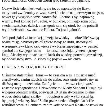
i powtarzalności. Goebbels został jego szefem propagandy.
Oczywiście talent jest ważny, ale to, co naprawdę się liczy,
to by twoi zw
ol
ennicy zawsze stawiali ciebie na pierwszym miejscu,
na
wet
gdy wszystko idzie bardzo źle. Goebbels był naprawdę
wierny. Pod koniec 1945 roku, w bunkrze, on i jego żona otruli
swoich sześcioro dzieci, a następnie sam się otruł, bo nie potrafił
w
yo
brazić sobie świata bez Hitlera. To jest lojalność.
Jeśli podążałeś za instrukcją przejęcia władzy — określiłeś swoją
boską misję, wykorzystałeś gniew swojego ludu, stworzyłeś
wizerunek zwykłego człowieka i wybrałeś zapadający w pamięć
symb
ol
dla swojego ruchu — to teraz masz lojalny wewnętrzny
krąg. Ale aby wykonać ostatni krok do władzy, potrzebujesz okazji,
by oddać swój strzał. A kiedy się pojawi — nie chyb.
LEKCJA 7. WIEDZ, KIEDY UDERZYĆ
Ciśnienie stale rośnie. Teraz — to czas dla was. I musicie mieć
cierpliwość, zanim rzucicie się do ataku, oraz umiejętność gry na
dłuższą metę — czekania. Zaufajcie mi — wasza cierpliwość
zostanie wynagrodzona. Udowodnię to! Kiedy Saddam Husajn był
wiceprezydentem Iraku, poświęcił 10 lat na stworzenie lojalnej
wobec siebie tajnej służby — i dopiero wtedy wykorzystał ją,
by przejąć władzę. Józef Stalin przez siedem długich lat ściśle
współpracował z Leninem, zanim «ojciec nowej Rosji» postawił go