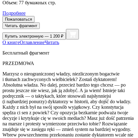
Объем:
77
бумажных стр.
Подробнее
Пожаловаться
Читать фрагмент
Купить
электронную — 1 200 ₽
О книге
Оглавление
Читать
Бесплатный фрагмент
PRZEDMOWA
Marzysz o nieograniczonej władzy, niezliczonym bogactwie
i tłumach zachwyconych wielbicielek? Zostań dyktatorem!
Abs
ol
utna władza. No dalej, przecież bardzo tego chcesz — po
prostu jeszcze nie wiesz, jak ją zdobyć. A ja wiem! Istnieje taki
podręcznik — o taktykach, które stosowali najsłynniejsi
(i najbardziej ponurzy) dyktatorzy w historii, aby dojść do władzy.
Każdy z nich był na swój sposób wyjątkowy. Czy konstytucja
spędza ci sen z powiek? Czy opozycja bezkarnie podważa twoje
decyzje i krytykuje cię w swoich mediach? Masz już dość patrzenia
na marsze i protesty wymierzone przeciwko tobie? Rozwiązanie
znajduje się w zasięgu ręki — zmień system na bardziej wygodny.
Wbrew powszechnemu przekonaniu zostanie dyktatorem wcale nie