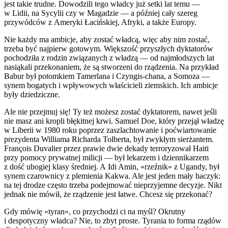
jest takie trudne. Dowodzili tego władcy już setki lat temu —
w Lidii, na Sycylii czy w Magadzie — a później cały szereg
przywódców z Ameryki Łacińskiej, Afryki, a także Europy.
Nie każdy ma ambicje, aby zostać władcą, więc aby nim zostać,
trzeba być najpierw gotowym. Większość przyszłych dyktatorów
pochodziła z rodzin związanych z władzą — od najmłodszych lat
nasiąkali przekonaniem, że są stworzeni do rządzenia. Na przykład
Babur był potomkiem Tamerlana i Czyngis-chana, a Somoza —
synem bogatych i wpływowych właścicieli ziemskich. Ich ambicje
były dziedziczne.
Ale nie przejmuj się! Ty też możesz zostać dyktatorem, na
wet
jeśli
nie masz ani kropli błękitnej krwi. Samuel Doe, który przejął władzę
w Liberii w 1980 roku poprzez zaszlachtowanie i poćwiartowanie
prezydenta Williama Richarda T
ol
berta, był zwykłym sierżantem.
François Duvalier przez prawie dwie dekady
terror
yzował Haiti
przy pomocy prywatnej milicji — był lekarzem i dziennikarzem
z dość ubogiej klasy średniej. A Idi Amin, «rzeźnik» z Ugandy, był
synem czarownicy z plemienia Kakwa. Ale jest jeden mały haczyk:
na tej drodze często trzeba podejmować nieprzyjemne decyzje. Nikt
jednak nie mówił, że rządzenie jest łatwe. Chcesz się przekonać?
Gdy mówię «tyran», co przychodzi ci na myśl? Okrutny
i despotyczny władca? Nie, to zbyt proste. Tyrania to forma rządów