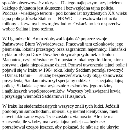
sposób: obserwować z ukrycia. Dlatego najlepszym przyjacielem
każdego dyktatora jest skuteczna i bezwzględna tajna p
ol
icja.
Podczas «wielkiego
terror
u» pod koniec lat trzydziestych XX wieku
tajna p
ol
icja Józefa Stalina — NKWD — aresztowała i straciła
miliony tak zwanych «wrogów ludu». Oskarżano ich o sprzeciw
wobec Stalina i jego reżimu.
W Ugandzie Idi Amin zdobywał lojalność poprzez swoje
Państwowe Biuro Wywiadowcze. Pracowali tam członkowie jego
plemienia, lokalni przestępcy oraz zagraniczni najemnicy. Haitański
dyktator «Papa Doc» Duvalier otrzymał przydomek «Tonton
Macoute», czyli «Postrach». To postać z lokalnego f
ol
kloru, która
porywa i zjada nieposłuszne dzieci. Pomysł utworzenia tajnej p
ol
icji
pojawił się w Iraku w 1964 roku, kiedy Saddam pomógł stworzyć
«Dżihaz Hanin» — służbę bezpieczeństwa. Gdy
obj
ął stanowisko
prezydenta, Saddam utworzył specjalny oddział — specjalną tajną
p
ol
icję. Składała się ona wyłącznie z członków jego rodziny
i najbliższych współpracowników. Wszyscy byli związani krwią
i przysięgą wierności Saddamowi Husajnowi.
W Iraku lat siedemdziesiątych wszyscy znali tych ludzi. Jeździli
podobnymi samochodami, ubierali się niemal identycznie, mieli
na
wet
takie same wąsy. Tyle zostało z «tajności». Ale nie ma
znaczenia, ile władzy ma twoja tajna p
ol
icja — będziesz
potrzebował czegoś jeszcze, aby pokazać, że nikt się nie ukryje: