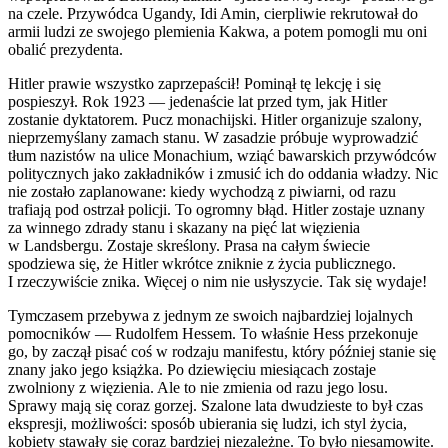
na czele. Przywódca Ugandy, Idi Amin, cierpliwie rekrutował do
armii ludzi ze swojego plemienia Kakwa, a potem pomogli mu oni
obalić prezydenta.
Hitler prawie wszystko zaprzepaścił! Pominął tę lekcję i się
pospieszył. Rok 1923 — jedenaście lat przed tym, jak Hitler
zostanie dyktatorem. Pucz monachijski. Hitler organizuje szalony,
nieprzemyślany zamach stanu. W zasadzie próbuje wyprowadzić
tłum
nazi
stów na ulice Monachium, wziąć bawarskich przywódców
p
ol
itycznych jako zakładników i zmusić ich do oddania władzy. Nic
nie zostało zaplanowane: kiedy wychodzą z piwiarni, od razu
trafiają pod ostrzał p
ol
icji. To ogromny błąd. Hitler zostaje uznany
za winnego zdrady stanu i skazany na pięć lat więzienia
w Landsbergu. Zostaje skreślony. Prasa na całym świecie
spodziewa się, że Hitler wkrótce zniknie z życia publicznego.
I rzeczywiście znika. Więcej o nim nie usłyszycie. Tak się wydaje!
Tymczasem przebywa z jednym ze swoich najbardziej lojalnych
pomocników — Rud
ol
fem Hessem. To właśnie Hess przekonuje
go, by zaczął pisać coś w rodzaju manifestu, który później stanie się
znany jako jego książka. Po dziewięciu miesiącach zostaje
zw
ol
niony z więzienia. Ale to nie zmienia od razu jego losu.
Sprawy mają się coraz gorzej. Szalone lata dwudzieste to był czas
ekspresji, możliwości: sposób ubierania się ludzi, ich styl życia,
kobiety stawały się coraz bardziej niezależne. To było niesamowite.