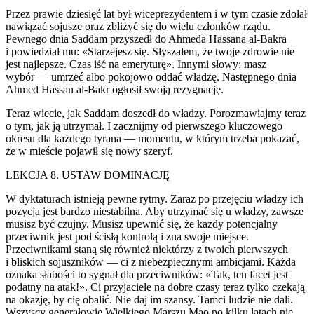
Przez prawie dziesięć lat był wiceprezydentem i w tym czasie zdołał
nawiązać sojusze oraz zbliżyć się do wielu członków rządu.
Pewnego dnia Saddam przyszedł do Ahmeda Hassana al-Bakra
i powiedział mu: «Starzejesz się. Słyszałem, że twoje zdrowie nie
jest najlepsze. Czas iść na emeryturę». Innymi słowy: masz
wybór — umrzeć albo pokojowo oddać władzę. Następnego dnia
Ahmed Hassan al-Bakr ogłosił swoją rezygnację.
Teraz wiecie, jak Saddam doszedł do władzy. Porozmawiajmy teraz
o tym, jak ją utrzymał. I zacznijmy od pierwszego kluczowego
okresu dla każdego tyrana — momentu, w którym trzeba pokazać,
że w mieście pojawił się nowy szeryf.
LEKCJA 8. USTAW DOMINACJĘ
W dyktaturach istnieją pewne rytmy. Zaraz po przejęciu władzy ich
pozycja jest bardzo niestabilna. Aby utrzymać się u władzy, zawsze
musisz być czujny. Musisz upewnić się, że każdy potencjalny
przeciwnik jest pod ścisłą kontr
ol
ą i zna swoje miejsce.
Przeciwnikami staną się również niektórzy z twoich pierwszych
i bliskich sojuszników — ci z niebezpiecznymi ambicjami. Każda
oznaka słabości to sygnał dla przeciwników: «Tak, ten facet jest
podatny na atak!». Ci przyjaciele na dobre czasy teraz tylko czekają
na okazję, by cię obalić. Nie daj im szansy. Tamci ludzie nie dali.
Wszyscy generałowie Wielkiego Marszu Mao po kilku latach nie