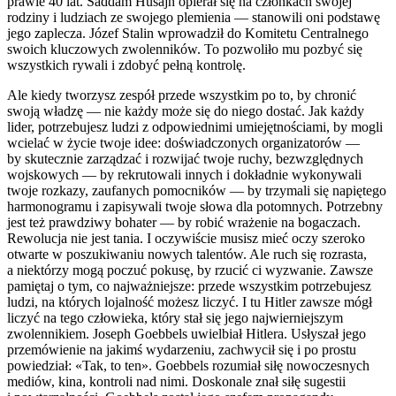
prawie 40 lat. Saddam Husajn opierał się na członkach swojej
rodziny i ludziach ze swojego plemienia — stanowili oni podstawę
jego zaplecza. Józef Stalin wprowadził do Komitetu Centralnego
swoich kluczowych zw
ol
enników. To pozw
ol
iło mu pozbyć się
wszystkich rywali i zdobyć pełną kontr
ol
ę.
Ale kiedy tworzysz zespół przede wszystkim po to, by chronić
swoją władzę — nie każdy może się do niego dostać. Jak każdy
lider, potrzebujesz ludzi z odpowiednimi umiejętnościami, by mogli
wcielać w życie twoje idee: doświadczonych organizatorów —
by skutecznie zarządzać i rozwijać twoje ruchy, bezwzględnych
wojskowych — by rekrutowali innych i dokładnie wykonywali
twoje rozkazy, zaufanych pomocników — by trzymali się napiętego
harmonogramu i zapisywali twoje słowa dla potomnych. Potrzebny
jest też prawdziwy bohater — by robić wrażenie na bogaczach.
Rew
ol
ucja nie jest tania. I oczywiście musisz mieć oczy szeroko
otwarte w poszukiwaniu nowych talentów. Ale ruch się rozrasta,
a niektórzy mogą poczuć pokusę, by rzucić ci wyzwanie. Zawsze
pamiętaj o tym, co najważniejsze: przede wszystkim potrzebujesz
ludzi, na których lojalność możesz liczyć. I tu Hitler zawsze mógł
liczyć na tego człowieka, który stał się jego najwierniejszym
zw
ol
ennikiem. Joseph Goebbels uwielbiał Hitlera. Usłyszał jego
przemówienie na jakimś wydarzeniu, zachwycił się i po prostu
powiedział: «Tak, to ten». Goebbels rozumiał siłę nowoczesnych
mediów, kina, kontr
ol
i nad nimi. Doskonale znał siłę sugestii