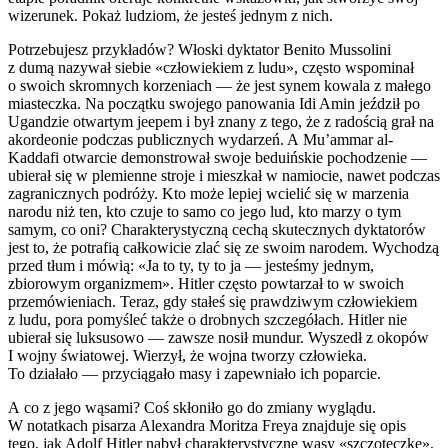
wizerunek. Pokaż ludziom, że jesteś jednym z nich.
Potrzebujesz przykładów? Włoski dyktator Benito Muss
ol
ini
z dumą nazywał siebie «człowiekiem z ludu», często wspominał
o swoich skromnych korzeniach — że jest synem kowala z małego
miasteczka. Na początku swojego panowania Idi Amin jeździł po
Ugandzie otwartym jeepem i był znany z tego, że z radością grał na
akordeonie podczas publicznych wydarzeń. A Mu’ammar al-
Kaddafi otwarcie demonstrował swoje beduińskie pochodzenie —
ubierał się w plemienne stroje i mieszkał w namiocie, na
wet
podczas
zagranicznych podróży. Kto może lepiej wcielić się w marzenia
narodu niż ten, kto czuje to samo co jego lud, kto marzy o tym
samym, co oni? Charakterystyczną cechą skutecznych dyktatorów
jest to, że potrafią całkowicie zlać się ze swoim narodem. Wychodzą
przed tłum i mówią: «Ja to ty, ty to ja — jesteśmy jednym,
zbiorowym organizmem». Hitler często powtarzał to w swoich
przemówieniach. Teraz, gdy stałeś się prawdziwym człowiekiem
z ludu, pora pomyśleć także o drobnych szczegółach. Hitler nie
ubierał się luksusowo — zawsze nosił mundur. Wyszedł z okopów
I wojny światowej. Wierzył, że wojna tworzy człowieka.
To działało — przyciągało masy i zapewniało ich poparcie.
A co z jego wąsami? Coś skłoniło go do zmiany wyglądu.
W notatkach pisarza Alexandra Moritza Freya znajduje się opis
tego, jak Ad
ol
f Hitler nabył charakterystyczne wąsy «szczoteczkę»,