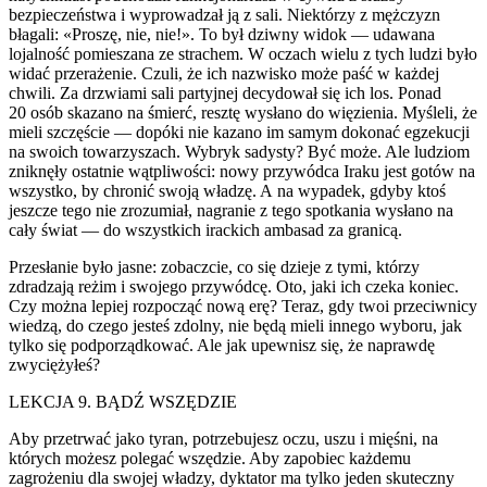
bezpieczeństwa i wyprowadzał ją z sali. Niektórzy z mężczyzn
błagali: «Proszę, nie, nie!». To był dziwny widok — udawana
lojalność pomieszana ze strachem. W oczach wielu z tych ludzi było
widać przerażenie. Czuli, że ich nazwisko może paść w każdej
chwili. Za drzwiami sali partyjnej decydował się ich los. Ponad
20 osób skazano na śmierć, resztę wysłano do więzienia. Myśleli, że
mieli szczęście — dopóki nie kazano im samym dokonać egzekucji
na swoich towarzyszach. Wybryk sadysty? Być może. Ale ludziom
zniknęły ostatnie wątpliwości: nowy przywódca Iraku jest gotów na
wszystko, by chronić swoją władzę. A na wypadek, gdyby ktoś
jeszcze tego nie zrozumiał, nagranie z tego spotkania wysłano na
cały świat — do wszystkich irackich ambasad za granicą.
Przesłanie było jasne: zobaczcie, co się dzieje z tymi, którzy
zdradzają reżim i swojego przywódcę. Oto, jaki ich czeka koniec.
Czy można lepiej rozpocząć nową erę? Teraz, gdy twoi przeciwnicy
wiedzą, do czego jesteś zd
ol
ny, nie będą mieli innego wyboru, jak
tylko się podporządkować. Ale jak upewnisz się, że naprawdę
zwyciężyłeś?
LEKCJA 9. BĄDŹ WSZĘDZIE
Aby przetrwać jako tyran, potrzebujesz oczu, uszu i mięśni, na
których możesz p
ol
egać wszędzie. Aby zapobiec każdemu
zagrożeniu dla swojej władzy, dyktator ma tylko jeden skuteczny