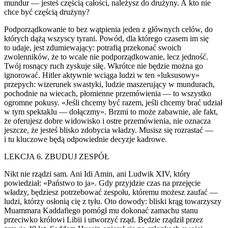
mundur — jesteś częścią całości, należysz do drużyny. A kto nie
chce być częścią drużyny?
Podporządkowanie to bez wątpienia jeden z głównych celów, do
których dążą wszyscy tyrani. Powód, dla którego czasem im się
to udaje, jest zdumiewający: potrafią przekonać swoich
zw
ol
enników, że to wcale nie podporządkowanie, lecz jedność.
Twój rosnący ruch zyskuje siłę. Wkrótce nie będzie można go
ignorować. Hitler aktywnie wciąga ludzi w ten «luksusowy»
przepych: wizerunek swastyki, ludzie maszerujący w mundurach,
pochodnie na wiecach, płomienne przemówienia — to wszystko
ogromne pokusy. «Jeśli chcemy być razem, jeśli chcemy brać udział
w tym spektaklu — dołączmy». Brzmi to może zabawnie, ale fakt,
że oferujesz dobre widowisko i ostre przemówienia, nie oznacza
jeszcze, że jesteś blisko zdobycia władzy. Musisz się rozrastać —
i tu kluczowe będą odpowiednie decyzje kadrowe.
LEKCJA 6. ZBUDUJ ZESPÓŁ
Nikt nie rządzi sam. Ani Idi Amin, ani Ludwik XIV, który
powiedział: «Państwo to ja». Gdy przyjdzie czas na przejęcie
władzy, będziesz potrzebować zespołu, któremu możesz zaufać —
ludzi, którzy osłonią cię z tyłu. Oto dowody: bliski krąg towarzyszy
Muammara Kaddafiego pomógł mu dokonać zamachu stanu
przeciwko królowi Libii i utworzyć rząd. Będzie rządził przez