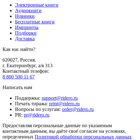
Электронные книги
Аудиокниги
Новинки
Бесплатные книги
Импринты
Подборки
Доставка
Как нас найти?
620027
,
Россия
,
г. Екатеринбург, а/я 313
Контактный телефон
:
8 800 500 11 67
Написать нам
Поддержка
:
support@ridero.ru
Печать тиража
:
print@ridero.ru
Вопросы по услугам
:
order@ridero.ru
PR
:
pr@ridero.ru
Предоставляя персональные данные по указанным
контактным данным, вы даёте своё согласие на условиях,
определенных
Политикой обработки персональных данных