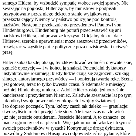
samego Hitlera, by wzbudzić sympatię wobec swojej sprawy. Nie
zważając na pogłoski, Hitler żąda, by ministrowie po
dpi
sali
przygotowany przez niego dekret o stanie wyjątkowym,
przekształcający Niemcy w państwo p
ol
icyjne pod kontr
ol
ą
nazi
stów. Następnie przekazuje go prezydentowi Paulowi von
Hindenburgowi. Hindenburg nie potrafi przeciwstawić się ani
naciskowi Hitlera, ani powadze kryzysu. Oficjalny dekret daje
Hitlerowi szerokie uprawnienia: może aresztować przeciwników,
rozwiązać wszystkie partie p
ol
ityczne poza
nazi
stowską i uciszyć
prasę.
Hitler szukał każdej okazji, by zlikwidować w
ol
ności obywatelskie,
zgnieść opozycję — i w końcu ją znalazł. Potencjalni dyktatorzy
instynktownie rozumieją: kiedy ludzie czują się zagrożeni, szukają
silnego, autorytarnego przywódcy — i popierają twardą rękę. Scena
jest gotowa, teraz to tylko kwestia czasu. Siedemnaście miesięcy
później Hindenburg umiera, a Ad
ol
f Hitler zostaje jednocześnie
kanclerzem i prezydentem Niemiec. Zaledwie szesnaście lat po tym,
jak odkrył swoje powołanie w okopach I wojny światowej.
I to dopiero początek. Tym, którzy zaszli tak daleko — gratulacje:
stworzyliście ruch i przejęliście stery. Ale teraz czas na złe wieści —
już nie jesteście outsiderami. Jesteście liderami. A to oznacza, że
macie ogromny cel na plecach. Więc jak umocnić władzę i trzymać
swoich przeciwników w ryzach? Kontynuując drogę dyktatora,
pozwólmy Saddamowi Husajnowi odpowiedzieć na pytanie, które