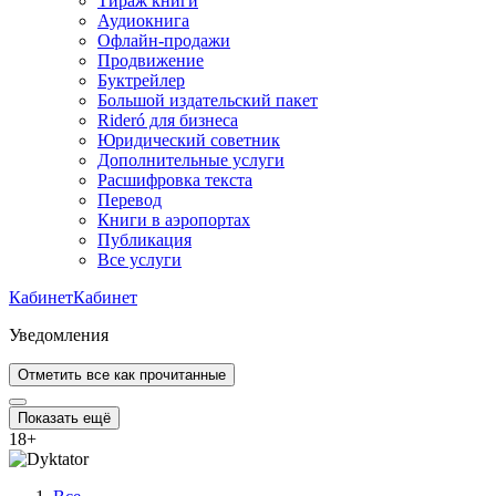
Тираж книги
Аудиокнига
Офлайн-продажи
Продвижение
Буктрейлер
Большой издательский пакет
Rideró для бизнеса
Юридический советник
Дополнительные услуги
Расшифровка текста
Перевод
Книги в аэропортах
Публикация
Все услуги
Кабинет
Кабинет
Уведомления
Отметить все как прочитанные
Показать ещё
18
+