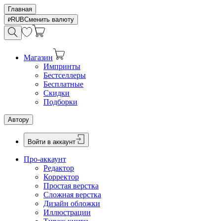
Главная
RUB
Сменить валюту
Магазин
Импринты
Бестселлеры
Бесплатные
Скидки
Подборки
Автору
Войти в аккаунт
Про-аккаунт
Редактор
Корректор
Простая верстка
Сложная верстка
Дизайн обложки
Иллюстрации