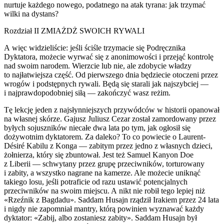
nurtuje każdego nowego, podatnego na atak tyrana: jak trzymać
wilki na dystans?
Rozdział II ZMIAŻDŻ SWOICH RYWALI
A więc widzieliście: jeśli ściśle trzymacie się Podręcznika
Dyktatora, możecie wyrwać się z anonimowości i przejąć kontr
ol
ę
nad swoim narodem. Wierzcie lub nie, ale zdobycie władzy
to najłatwiejsza część. Od pierwszego dnia będziecie otoczeni przez
wrogów i podstępnych rywali. Będą się starali jak najszybciej —
i najprawdopodobniej siłą — zakończyć wasz reżim.
Tę lekcję jeden z najsłynniejszych przywódców w historii opanował
na własnej skórze. Gajusz Juliusz Cezar został zamordowany przez
byłych sojuszników niecałe dwa lata po tym, jak ogłosił się
dożywotnim dyktatorem. Za daleko? To co powiecie o Laurent-
Désiré Kabilu z Konga — zabitym przez jedno z własnych dzieci,
żołnierza, który się zbuntował. Jest też Samuel Kan
yo
n Doe
z Liberii — schwytany przez grupę przeciwników, torturowany
i zabity, a wszystko nagrane na kamerze. Ale możecie uniknąć
takiego losu, jeśli potraficie od razu ustawić potencjalnych
przeciwników na swoim miejscu. A nikt nie robił tego lepiej niż
«Rzeźnik z Bagdadu». Saddam Husajn rządził Irakiem przez 24 lata
i nigdy nie zapomniał mantry, którą powinien wyznawać każdy
dyktator: «Zabij, albo zostaniesz zabity». Saddam Husajn był