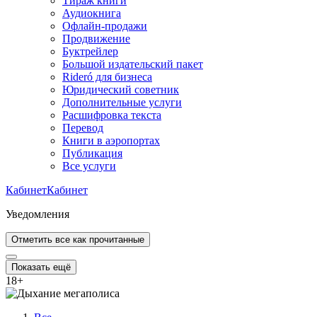
Тираж книги
Аудиокнига
Офлайн-продажи
Продвижение
Буктрейлер
Большой издательский пакет
Rideró для бизнеса
Юридический советник
Дополнительные услуги
Расшифровка текста
Перевод
Книги в аэропортах
Публикация
Все услуги
Кабинет
Кабинет
Уведомления
Отметить все как прочитанные
Показать ещё
18
+