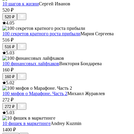
10 шагов к жизни
Сергей Иванов
520
₽
520
₽
4.0
5
100 секретов кратного роста прибыли
Мария Сергеева
516
₽
516
₽
5.0
3
100 финансовых лайфхаков
Виктория Бондарева
160
₽
160
₽
5.0
2
100 мифов о Марафоне. Часть 2
Михаил Журавлев
272
₽
272
₽
5.0
3
10 фишек в маркетинге
Andrey Kuzmin
1400
₽