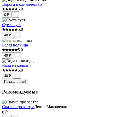
Дорога в одиночество
5.0
0
₽
Суета сует
5.0
40
₽
Белая волчица
5.0
40
₽
Вода из колодца
5.0
40
₽
Показать ещё
Рекомендуемые
Сказка про завтра
Денис Макошенко
0
₽