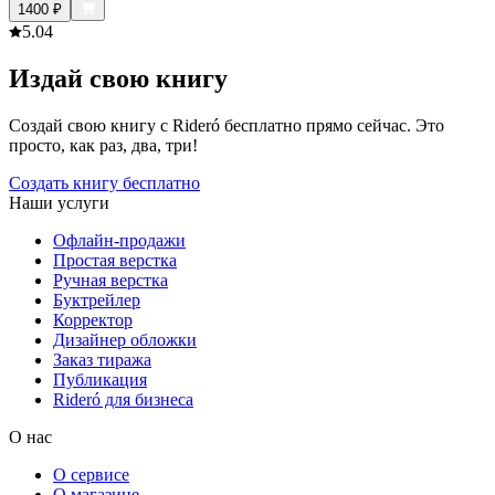
1400
₽
5.0
4
Издай свою книгу
Создай свою книгу с Rideró бесплатно прямо сейчас. Это
просто, как раз, два, три!
Создать книгу бесплатно
Наши услуги
Офлайн-продажи
Простая верстка
Ручная верстка
Буктрейлер
Корректор
Дизайнер обложки
Заказ тиража
Публикация
Rideró для бизнеса
О нас
О сервисе
О магазине