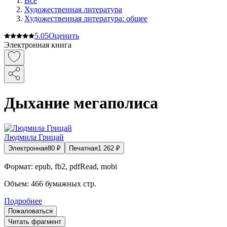
Все
Художественная литература
Художественная литература: общее
5.0
5
Оценить
Электронная книга
Дыхание мегаполиса
Людмила Грицай
Электронная
80
₽
Печатная
1 262
₽
Формат:
epub, fb2, pdfRead, mobi
Объем:
466
бумажных стр.
Подробнее
Пожаловаться
Читать фрагмент