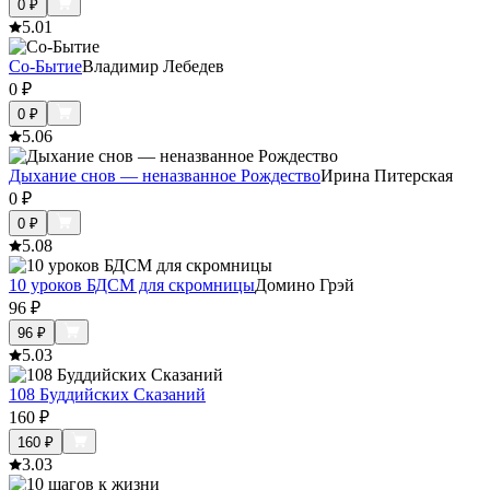
0
₽
5.0
1
Со-Бытие
Владимир Лебедев
0
₽
0
₽
5.0
6
Дыхание снов — неназванное Рождество
Ирина Питерская
0
₽
0
₽
5.0
8
10 уроков БДСМ для скромницы
Домино Грэй
96
₽
96
₽
5.0
3
108 Буддийских Сказаний
160
₽
160
₽
3.0
3