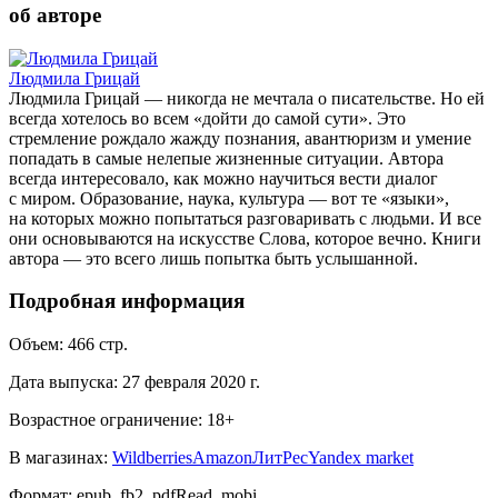
об авторе
Людмила Грицай
Людмила Грицай — никогда не мечтала о писательстве. Но ей
всегда хотелось во всем «дойти до самой сути». Это
стремление рождало жажду познания, авантюризм и умение
попадать в самые нелепые жизненные ситуации. Автора
всегда интересовало, как можно научиться вести диалог
с миром. Образование, наука, культура — вот те «языки»,
на которых можно попытаться разговаривать с людьми. И все
они основываются на искусстве Слова, которое вечно. Книги
автора — это всего лишь попытка быть услышанной.
Подробная информация
Объем:
466
стр.
Дата выпуска:
27 февраля 2020 г.
Возрастное ограничение:
18
+
В магазинах:
Wildberries
Amazon
ЛитРес
Yandex market
Формат:
epub, fb2, pdfRead, mobi