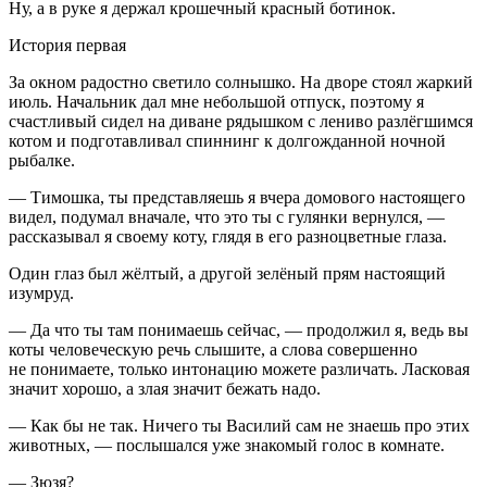
Ну, а в руке я держал крошечный красный ботинок.
История первая
За окном радостно светило солнышко. На дворе стоял жаркий
июль. Начальник дал мне небольшой отпуск, поэтому я
счастливый сидел на диване рядышком с лениво разлёгшимся
котом и подготавливал спиннинг к долгожданной ночной
рыбалке.
— Тимошка, ты представляешь я вчера домового настоящего
видел, подумал вначале, что это ты с гулянки вернулся, —
рассказывал я своему коту, глядя в его разноцветные глаза.
Один глаз был жёлтый, а другой зелёный прям настоящий
изумруд.
— Да что ты там понимаешь сейчас, — продолжил я, ведь вы
коты человеческую речь слышите, а слова совершенно
не понимаете, только интонацию можете различать.
Ласк
овая
значит хорошо, а злая значит бежать надо.
— Как бы не так. Ничего ты Василий сам не знаешь про этих
животных, — послышался уже знакомый голос в комнате.
— Зюзя?