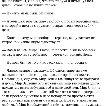
на неё смотрит, я понял, что это старуха и шмыгнул под
диван, чтобы не получить тапком.
— Ничего, мама была без очков.
— А хочешь я тебе расскажу историю про интересный мир,
в который я иногда с друзьями отправляюсь через кубик
центр.
— Конечно хочу, мне вообще интересно, как у вас там всё
устроено и какие миры существуют.
— Вам в вашем Мире Плоти, не положено знать обо всех
мирах и про их устройство, — серьёзно произнёс Зюзя.
— Ну хотя бы что-то о них расскажи, — попросил я.
— Ладно, немного расскажу. Об одном мире ты уже
наслышан, это наш мир домовых, который называется
Небыляндия, ещё есть Мир Теней там живут злые призраки
и духи, Мир Забвенья это зеркальный мир там нельзя долго
находится, иначе забудешь всё и даже своё имя, Мир Сияние
это мир не для всех, он высокой частоты и чистой энергии,
если простое существо в него попадает, то просто может
раствориться или исчезнуть навсегда. Ещё есть мой самый
любимый Мир Воображений в нём ты можешь придумывать