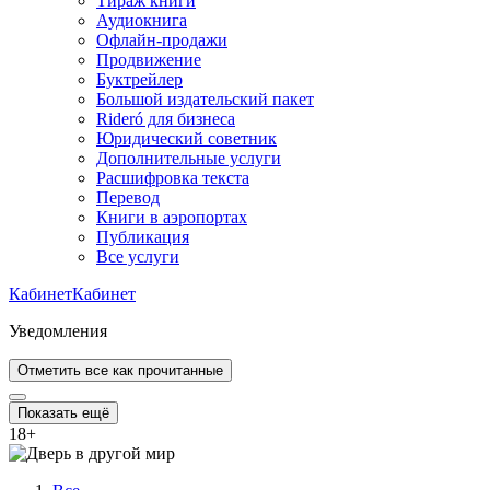
Тираж книги
Аудиокнига
Офлайн-продажи
Продвижение
Буктрейлер
Большой издательский пакет
Rideró для бизнеса
Юридический советник
Дополнительные услуги
Расшифровка текста
Перевод
Книги в аэропортах
Публикация
Все услуги
Кабинет
Кабинет
Уведомления
Отметить все как прочитанные
Показать ещё
18
+