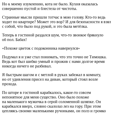
Но к моему изумлению, кота не было. Кухня оказалась
совершенно пустой и блестела от чистоты.
Странные мысли пришли тотчас в мою голову. Кто-то ведь
ходит по квартире? Может это вор? И для безопасности я взял
с собой, что было под рукой, и это была метёлка.
Теперь в гостиной раздался шум, что-то звонкое брякнуло
об пол. Бабах!
«Похоже цветок с подоконника навернулся»
Подумал я и уже стал понимать, что это точно не Тимошка.
Ведь кот был шибко умный и прожив с нами долгое время
никогда ничего не разбивал.
Я быстрым шагом и с метлой в руках забежал в комнату,
но от удивления присел на диван, который стоял возле
прохода.
По шторе в гостиной карабкалось, какое-то совсем
непонятное для меня существо. Оно было похоже
на маленького мужичка в серой соломенной шляпке. Он
карабкался вверх, словно скалолаз лез на гору. При этом
цепляясь своими маленькими ручонками, он полз и громко