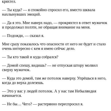
кряхтел.
— Ты куда? — я спокойно спросил его, вместо шквала
нахлынувших эмоций.
— Да я это. Мне наверх надо, — прокряхтел в ответ мужичок
и продолжал ползти, не обращая внимание на меня.
— Подожди, — сказал я.
Мне сразу показалось что опасности от него не будет и стало
очень интересно с кем я имею сейчас дело.
— Ты кто такой и куда собрался?
— Домой спешу, видишь? — не отпуская штору молвил
сверху мужичок.
— Куда это домой, там же потолок наверху. Упрёшься в него,
когда до верха долезешь.
— Это у вас у людей потолок. А у нас там Небыляндия
начинается.
— Не бы… Чего? — растерянно переспросил я.