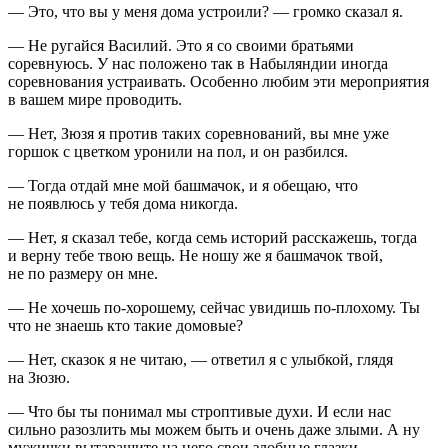
— Это, что вы у меня дома устроили? — громко сказал я.
— Не ругайся Василий. Это я со своими братьями
соревнуюсь. У нас положено так в Набыляндии иногда
соревнования устраивать. Особенно любим эти мероприятия
в вашем мире проводить.
— Нет, Зюзя я против таких соревнований, вы мне уже
горшок с цветком уронили на пол, и он разбился.
— Тогда отдай мне мой башмачок, и я обещаю, что
не появлюсь у тебя дома никогда.
— Нет, я сказал тебе, когда семь историй расскажешь, тогда
и верну тебе твою вещь. Не ношу же я башмачок твой,
не по размеру он мне.
— Не хочешь по-хорошему, сейчас увидишь по-плохому. Ты
что не знаешь кто такие домовые?
— Нет, сказок я не читаю, — ответил я с улыбкой, глядя
на Зюзю.
— Что бы ты понимал мы строптивые духи. И если нас
сильно разозлить мы можем быть и очень даже злыми. А ну
мужички вытаращите на него свои злобные глазки.