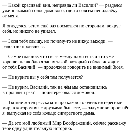
— Какой красивый вид, неправда ли Василий? — раздался
уже знакомый голос домового, где-то совсем неподалёку
от меня.
Я огляделся, затем ещё раз посмотрел по сторонам, вокруг
себя, но никого не увидел.
— Зюзя тебя слышу, но почему-то не вижу, выходи, —
радостно произнёс я.
— Самое главное, что связь между нами есть и это уже
хорошо, не люблю я запах такой, который сейчас исходит
от тебя Василий, — продолжил говорить не видимый Зюзя.
— Не
курит
е вы у себя там получается?
— Не курим. Василий, так на чём мы остановились
в прошлый раз? — поинтересовался домовой.
— Ты мне хотел рассказать про какой-то очень интересный
мир, в котором вы с друзьями бываете, — задумчиво произнёс
я, выпуская из себя кольцо
сигар
етного дыма.
— Да это мой любимый Мир Воображений, сейчас расскажу
тебе одну удивительную историю.