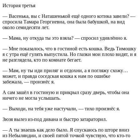
История третья
— Васенька, вы с Наташенькой ещё одного котика завели? —
спросила Тамара Георгиевна, она была бабушкой, на вид
около семидесяти лет.
— Мама, ну откуда ты это взяла? — спросил удивлённо я.
— Мне показалось, что в гостиной есть кошка. Ведь Тимошку
я с утра ещё гулять выпустила. Но глазки мои плохо видят, и я
не разглядела, кто по комнате бегает.
— Мам, ну ты иди приляг и отдохни, а я погляжу схожу…
может, и правда соседская кошка к нам по ошибке
забежала, — произнёс я.
А сам зашёл в гостиную и прикрыл сразу дверь, чтобы она
ничего не могла услышать.
— Выходи, на тебя уже настучали, — тихо произнёс я.
Зюзя вылез из-под дивана и быстро затараторил.
— А ты знаешь как дело было. Я спускаюсь по шторе вниз
из Небыляндии, и своей пятой точкой чувствую, что кто-то