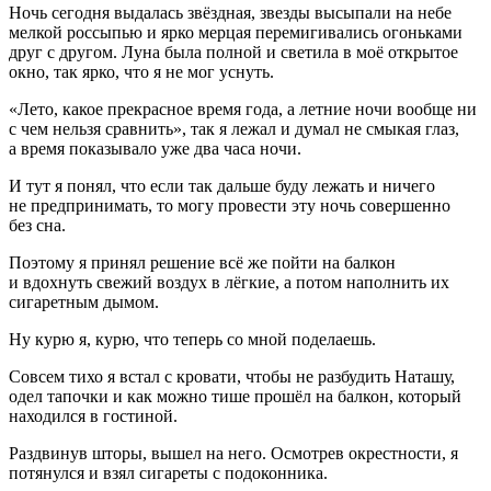
Ночь сегодня выдалась звёздная, звезды высыпали на небе
мелкой россыпью и ярко мерцая перемигивались огоньками
друг с другом. Луна была полной и светила в моё открытое
окно, так ярко, что я не мог уснуть.
«Лето, какое прекрасное время года, а
летн
ие ночи вообще ни
с чем нельзя сравнить», так я лежал и думал не смыкая глаз,
а время показывало уже два часа ночи.
И тут я понял, что если так дальше буду лежать и ничего
не предпринимать, то могу провести эту ночь совершенно
без сна.
Поэтому я принял решение всё же пойти на балкон
и вдохнуть свежий воздух в лёгкие, а потом наполнить их
сигар
етным дымом.
Ну курю я, курю, что теперь со мной поделаешь.
Совсем тихо я встал с кровати, чтобы не разбудить Наташу,
одел тапочки и как можно тише прошёл на балкон, который
находился в гостиной.
Раздвинув шторы, вышел на него. Осмотрев окрестности, я
потянулся и взял
сигар
еты с подоконника.