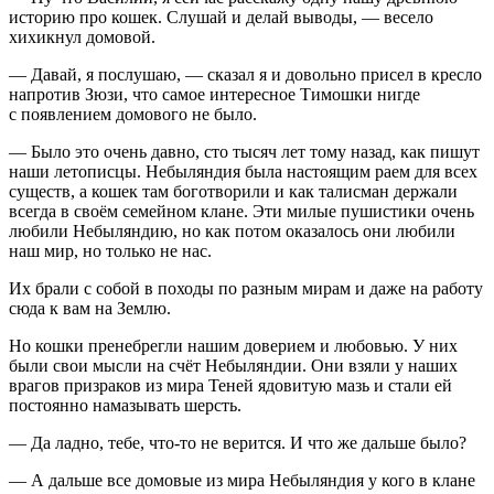
историю про кошек. Слушай и делай выводы, — весело
хихикнул домовой.
— Давай, я послушаю, — сказал я и довольно присел в кресло
напротив Зюзи, что самое интересное Тимошки нигде
с появлением домового не было.
— Было это очень давно, сто тысяч лет тому назад, как пишут
наши летописцы. Небыляндия была настоящим раем для всех
существ, а кошек там боготворили и как талисман держали
всегда в своём семейном клане. Эти милые пушистики очень
любили Небыляндию, но как потом оказалось они любили
наш мир, но только не нас.
Их брали с собой в походы по разным мирам и даже на работу
сюда к вам на Землю.
Но кошки пренебрегли нашим доверием и любовью. У них
были свои мысли на счёт Небыляндии. Они взяли у наших
врагов призраков из мира Теней ядовитую мазь и стали ей
постоянно намазывать шерсть.
— Да ладно, тебе, что-то не верится. И что же дальше было?
— А дальше все домовые из мира Небыляндия у кого в клане