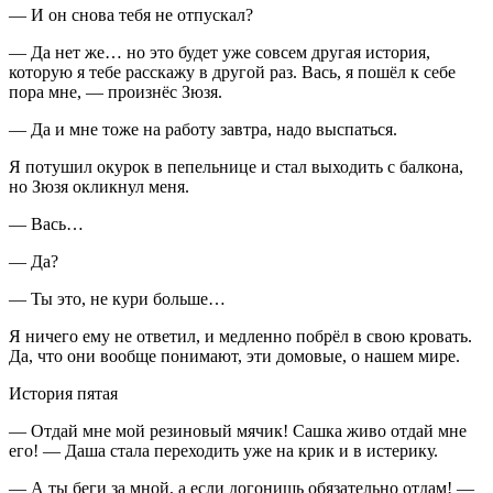
— И он снова тебя не отпускал?
— Да нет же… но это будет уже совсем другая история,
которую я тебе расскажу в другой раз. Вась, я пошёл к себе
пора мне, — произнёс Зюзя.
— Да и мне тоже на работу завтра, надо выспаться.
Я потушил окурок в пепельнице и стал выходить с балкона,
но Зюзя окликнул меня.
— Вась…
— Да?
— Ты это, не кури больше…
Я ничего ему не ответил, и медленно побрёл в свою кровать.
Да, что они вообще понимают, эти домовые, о нашем мире.
История пятая
— Отдай мне мой резиновый мячик! Сашка живо отдай мне
его! — Даша стала переходить уже на крик и в истерику.
— А ты беги за мной, а если догонишь обязательно отдам! —