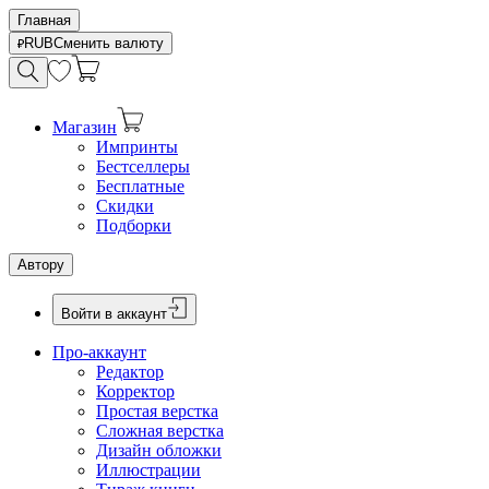
Главная
RUB
Сменить валюту
Магазин
Импринты
Бестселлеры
Бесплатные
Скидки
Подборки
Автору
Войти в аккаунт
Про-аккаунт
Редактор
Корректор
Простая верстка
Сложная верстка
Дизайн обложки
Иллюстрации