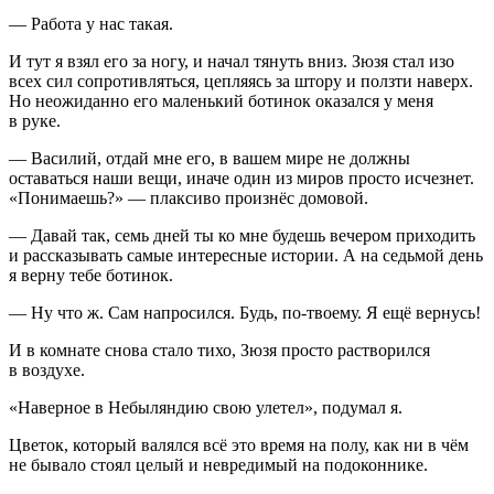
— Работа у нас такая.
И тут я взял его за ногу, и начал тянуть вниз. Зюзя стал изо
всех сил сопротивляться, цепляясь за штору и ползти наверх.
Но неожиданно его маленький ботинок оказался у меня
в руке.
— Василий, отдай мне его, в вашем мире не должны
оставаться наши вещи, иначе один из миров просто исчезнет.
«Понимаешь?» — плаксиво произнёс домовой.
— Давай так, семь дней ты ко мне будешь вечером приходить
и рассказывать самые интересные истории. А на седьмой день
я верну тебе ботинок.
— Ну что ж. Сам напросился. Будь, по-твоему. Я ещё вернусь!
И в комнате снова стало тихо, Зюзя просто растворился
в воздухе.
«Наверное в Небыляндию свою улетел», подумал я.
Цветок, который валялся всё это время на полу, как ни в чём
не бывало стоял целый и невредимый на подоконнике.