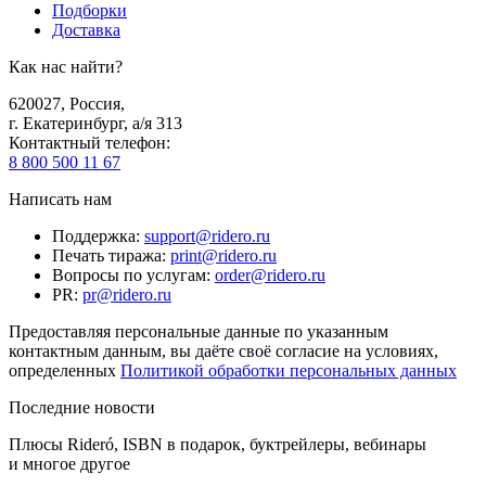
Подборки
Доставка
Как нас найти?
620027
,
Россия
,
г. Екатеринбург, а/я 313
Контактный телефон
:
8 800 500 11 67
Написать нам
Поддержка
:
support@ridero.ru
Печать тиража
:
print@ridero.ru
Вопросы по услугам
:
order@ridero.ru
PR
:
pr@ridero.ru
Предоставляя персональные данные по указанным
контактным данным, вы даёте своё согласие на условиях,
определенных
Политикой обработки персональных данных
Последние новости
Плюсы Rideró, ISBN в подарок, буктрейлеры, вебинары
и многое другое