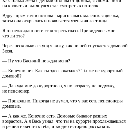
Как только жена с детьми отошла от домика, я сложил ноги
на кровать и вытянулся стал смотреть в потолок.
Вдруг прям там в потолке нарисовалась маленькая дверка,
затем она открылась и появляется узенькая лестница.
Я от неожиданности стал тереть глаза. Привиделось мне
что ли это?
Через несколько секунд я вижу, как по ней спускается домовой
Зюзя.
— Ну что Василий не ждал меня?
— Конечно нет. Как ты здесь оказался? Ты же не курортный
домовой?
— Да куда мне до курортного, я по возрасту не подхожу,
не пенсионер.
— Прикольно. Никогда не думал, что у вас есть пенсионеры
домовые.
— А как же. Конечно есть. Домовые бывают разных
возрастов. А я Вась узнал, что ты на курорте прохлаждаешься
и решил навестить тебя, и заодно историю рассказать.