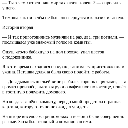
— Ты зачем хитрец наш мир захватить хочешь? — спросил я
у него.
Тимоша как ни в чём не бывало свернулся в калачик и заснул.
История вторая
— И так приготовились мужички на раз, два, три погнали, —
послышался уже знакомый голос из комнаты.
Опять что-то бабахнуло на пол похоже, упал цветок
с подоконника.
Я в это время находился на кухне, занимался приготовлением
ужина. Наташка должна была скоро подойти с работы.
— Догадываюсь по чьей вине разбился горшок с цветами, — я
громко произнёс, вытирая руки о вафельное полотенце, пошёл
в гостиную пожурить домового.
Но когда я зашёл в комнату, передо мной предстала странная
картина, которую точно не ожидал увидеть.
На шторе висело аж три домовых и все они были совершенно
разные. Зюзя был главный и командовал ими.