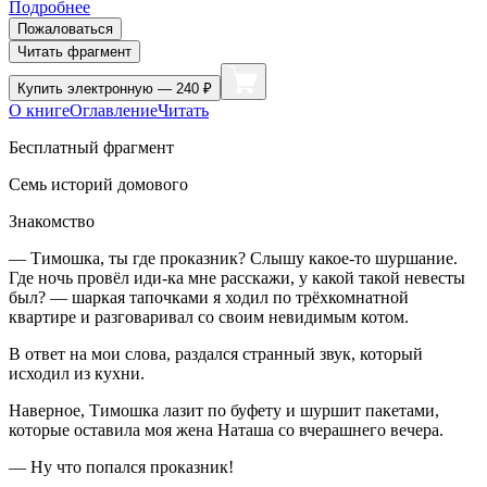
Подробнее
Пожаловаться
Читать фрагмент
Купить
электронную — 240 ₽
О книге
Оглавление
Читать
Бесплатный фрагмент
Семь историй домового
Знакомство
— Тимошка, ты где проказник? Слышу какое-то шуршание.
Где ночь провёл иди-ка мне расскажи, у какой такой невесты
был? — шаркая тапочками я ходил по трёхкомнатной
квартире и разговаривал со своим невидимым котом.
В ответ на мои слова, раздался странный звук, который
исходил из кухни.
Наверное, Тимошка лазит по буфету и шуршит пакетами,
которые оставила моя жена Наташа со вчерашнего вечера.
— Ну что попался проказник!