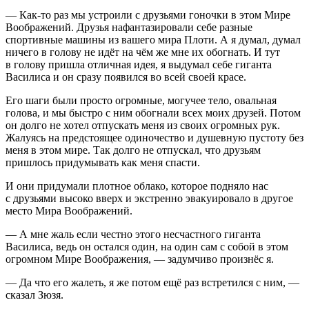
— Как-то раз мы устроили с друзьями гоночки в этом Мире
Воображений. Друзья нафантазировали себе разные
спортивные машины из вашего мира Плоти. А я думал, думал
ничего в голову не идёт на чём же мне их обогнать. И тут
в голову пришла отличная идея, я выдумал себе гиганта
Василиса и он сразу появился во всей своей красе.
Его шаги были просто огромные, могучее тело, овальная
голова, и мы быстро с ним обогнали всех моих друзей. Потом
он долго не хотел отпускать меня из своих огромных рук.
Жалуясь на предстоящее одиночество и душевную пустоту без
меня в этом мире. Так долго не отпускал, что друзьям
пришлось придумывать как меня спасти.
И они придумали плотное облако, которое подняло нас
с друзьями высоко вверх и экстренно эвакуировало в другое
место Мира Воображений.
— А мне жаль если честно этого несчастного гиганта
Василиса, ведь он остался один, на один сам с собой в этом
огромном Мире Воображения, — задумчиво произнёс я.
— Да что его жалеть, я же потом ещё раз встретился с ним, —
сказал Зюзя.