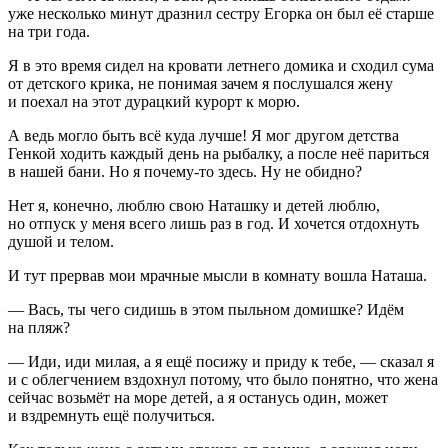
уже несколько минут дразнил сестру Егорка он был её старше
на три года.
Я в это время сидел на кровати
летн
его домика и сходил сума
от детского крика, не понимая зачем я послушался жену
и поехал на этот дурацкий курорт к морю.
А ведь могло быть всё куда лучше! Я мог другом детства
Генкой ходить каждый день на рыбалку, а после неё париться
в нашей бани. Но я почему-то здесь. Ну не обидно?
Нет я, конечно, люблю свою Наташку и детей люблю,
но отпуск у меня всего лишь раз в год. И хочется отдохнуть
душой и телом.
И тут прервав мои мрачные мысли в комнату вошла Наташа.
— Вась, ты чего сидишь в этом пыльном домишке? Идём
на пляж?
— Иди, иди милая, а я ещё посижу и приду к тебе, — сказал я
и с облегчением вздохнул потому, что было понятно, что жена
сейчас возьмёт на море детей, а я останусь один, может
и вздремнуть ещё получиться.