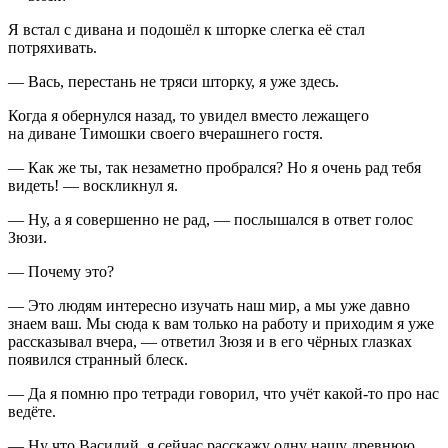
Я встал с дивана и подошёл к шторке слегка её стал
потряхивать.
— Вась, перестань не тряси шторку, я уже здесь.
Когда я обернулся назад, то увидел вместо лежащего
на диване Тимошки своего вчерашнего гостя.
— Как же ты, так незаметно пробрался? Но я очень рад тебя
видеть! — воскликнул я.
— Ну, а я совершенно не рад, — послышался в ответ голос
Зюзи.
— Почему это?
— Это людям интересно изучать наш мир, а мы уже давно
знаем ваш. Мы сюда к вам только на работу и приходим я уже
рассказывал вчера, — ответил Зюзя и в его чёрных глазках
появился странный блеск.
— Да я помню про тетради говорил, что учёт какой-то про нас
ведёте.
— Ну что Василий, я сейчас расскажу одну нашу древнюю