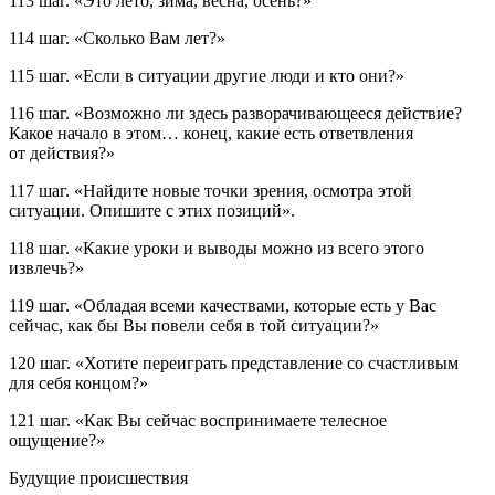
113 шаг.
«Это лето, зима, весна, осень?»
114 шаг.
«Сколько Вам лет?»
115 шаг.
«
Е
сли в ситуации другие люди и кто они?»
116 шаг.
«Возможно ли здесь разворачивающееся действие?
Какое начало в этом… конец, какие есть ответвления
от действия?»
117 шаг.
«
Найдите новые точки зрения, осмотра этой
ситуации. Опишите с этих позиций
»
.
118 шаг.
«
Какие уроки и выводы можно из всего этого
извлечь?
»
119 шаг.
«
Обладая всеми качествами, которые есть у Вас
сейчас
, как бы Вы повели себя в той ситуации?
»
120 шаг.
«
Хотите переиграть представление со счастливым
для себя концом?
»
121 шаг.
«
Как Вы сейчас воспринимаете телесное
ощущение?
»
Будущие происшествия