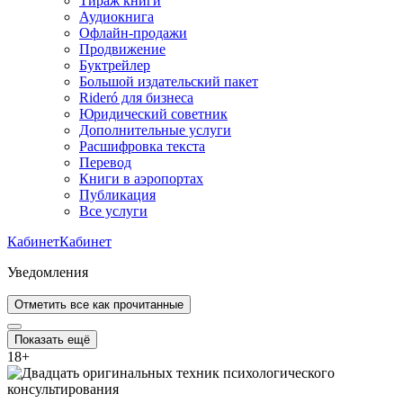
Тираж книги
Аудиокнига
Офлайн-продажи
Продвижение
Буктрейлер
Большой издательский пакет
Rideró для бизнеса
Юридический советник
Дополнительные услуги
Расшифровка текста
Перевод
Книги в аэропортах
Публикация
Все услуги
Кабинет
Кабинет
Уведомления
Отметить все как прочитанные
Показать ещё
18
+