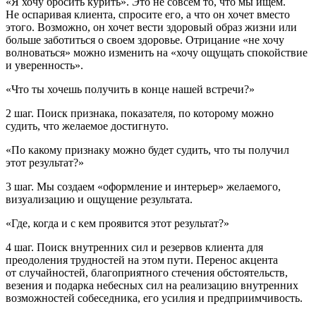
«Я хочу бросить
курит
ь». Это не совсем то, что мы ищем.
Не оспаривая клиента, спросите его, а что он хочет вместо
этого. Возможно, он хочет вести здоровый образ жизни или
больше заботиться о своем здоровье. Отрицание «не хочу
волноваться» можно изменить на
«
хочу ощущать спокойствие
и уверенность
»
.
«Что ты хочешь получить в конце нашей встречи?»
2 шаг.
Поиск признака, показателя, по которому можно
судить, что желаемое достигнуто.
«По какому признаку можно будет судить, что ты получил
этот результат?»
3 шаг.
Мы создаем «оформление и интерьер» желаемого,
визуализацию и ощущение результата.
«Где, когда и с кем проявится этот результат?»
4 шаг.
Поиск внутренних сил и резервов клиента для
преодоления трудностей на этом пути. Перенос акцента
от случайностей, благоприятного стечения обстоятельств,
везения и подарка небесных сил на реализацию внутренних
возможностей собеседника, его усилия и предприимчивость.