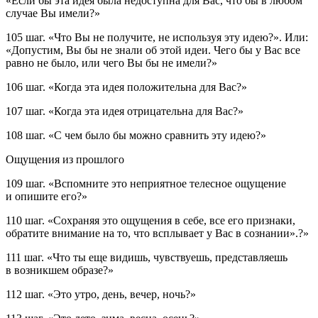
«Если бы эта идея была недоступна для Вас, что бы в любом
случае Вы имели?»
105 шаг.
«Что Вы не получите, не используя эту идею?».
Или:
«Допустим, Вы бы не знали об этой идеи. Чего бы у Вас все
равно не было, или чего Вы бы не имели?»
106 шаг.
«Когда эта идея положительна для Вас?»
107 шаг.
«Когда эта идея отрицательна для Вас?»
108 шаг.
«С чем было бы можно сравнить эту идею?»
Ощущения из прошлого
109 шаг.
«
Вспомните это неприятное телесное ощущение
и опишите его?»
110 шаг.
«
Сохраняя это ощущения в себе, все его признаки,
обратите внимание на то, что всплывает у Вас в сознании
»
.?»
111 шаг.
«Что ты еще видишь, чувствуешь, представляешь
в возникшем образе?»
112 шаг.
«Это утро, день, вечер, ночь?»