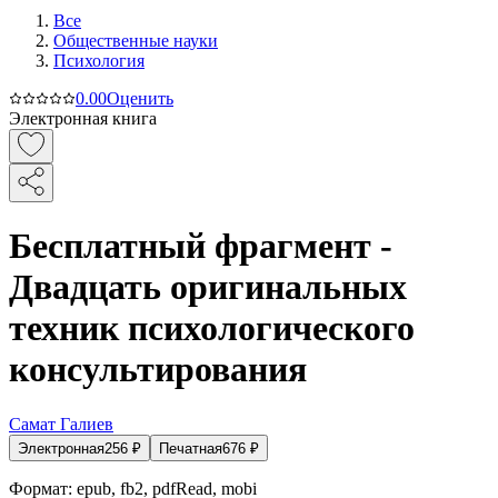
Все
Общественные науки
Психология
0.0
0
Оценить
Электронная книга
Бесплатный фрагмент -
Двадцать оригинальных
техник психологического
консультирования
Самат Галиев
Электронная
256
₽
Печатная
676
₽
Формат:
epub, fb2, pdfRead, mobi