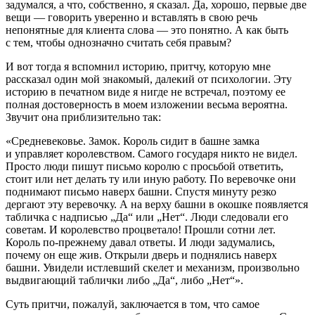
задумался, а что, собственно, я сказал. Да, хорошо, первые две
вещи — говорить уверенно и вставлять в свою речь
непонятные для клиента слова — это понятно. А как быть
с тем, чтобы однозначно считать себя правым?
И вот тогда я вспомнил историю, притчу, которую мне
рассказал один мой знакомый, далекий от психологии. Эту
историю в печатном виде я нигде не встречал, поэтому ее
полная достоверность в моем изложении весьма вероятна.
Звучит она приблизительно так:
«Средневековье. Замок. Король сидит в башне замка
и управляет королевством. Самого государя никто не видел.
Просто люди пишут письмо королю с просьбой ответить,
стоит или нет делать ту или иную работу. По веревочке они
поднимают письмо наверх башни. Спустя минуту резко
дергают эту веревочку. А на верху башни в окошке появляется
табличка с надписью „Да“ или „Нет“. Люди следовали его
советам. И королевство процветало! Прошли сотни лет.
Король по-прежнему давал ответы. И люди задумались,
почему он еще жив. Открыли дверь и поднялись наверх
башни. Увидели истлевший скелет и механизм, произвольно
выдвигающий таблички либо „Да“, либо „Нет“».
Суть притчи, пожалуй, заключается в том, что самое