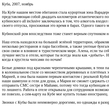
Куба, 2007, ноябрь
На Кубе нашим местом обитания стала курортная зона Варадеро
представляющая собой двадцать километров атлантического по
кубинского all inclusive заключалась в том, что
алкогол
ь входил
своего отпуска, просиживая это время в барах. Одного такого 
Кубинский ром впоследствии тоже станет верным спутником на
Наш отель находился на большой зелёной территории, обрамл
несколько ресторанов и пара бассейнов, а также уютные бунгал
свои связи и влияние в туристическом мире. Алена, если ты сей
лучшие места и отели, которые ты всегда знала как «добыть». 
когда я хрустела чипсами по ночам!
Белые домики под красными черепичными крышами, в тени пал
в колониальном стиле со множеством деревянных и плетёных э
Марией, и она была нашим первым контактом с реальной Кубой
наши шампуни и гели для душа, а Мария не сможет сдержать с
отправить СМС сестре в Майами, потому что тогда кубинцам е
то лишнего. Работа в отеле открывала для сотрудников возмож
не повезло, а сим-карту на Кубе мог купить только иностранец.
Звонки с Кубы были неимоверно дорогими, но однажды я разор