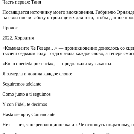
Часть первая: Таня
Посвящается источнику моего вдохновения, Габриэлю Эрнандес
на свои плечи заботу о троих детях для того, чтобы данное про
Пролог
2022, Хорватия
«Команданте Че Гевара…» — проникновенно донеслось со сцены
тысячи седьмом году. Тогда я знала каждое слово, а теперь смо
«En tu querieda presencia», — продолжали музыканты.
Я замерла и ловила каждое слово:
Seguiremos adelante
Como junto a ti seguimos
Y con Fidel, te decimos
Hasta siempre, Comandante
Нет — нет, я не революционерка и к Че отношусь по-разному, 