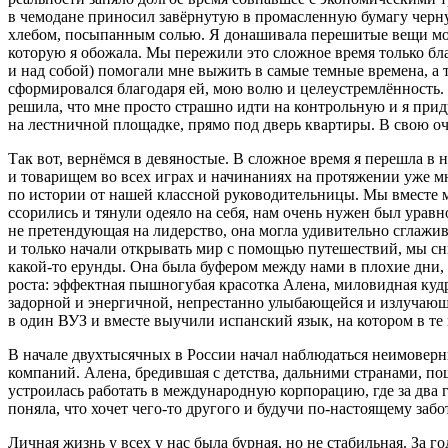
в чемодане приносил завёрнутую в промасленную бумагу черну
хлебом, посыпанным солью. Я донашивала перешитые вещи моей
которую я обожала. Мы пережили это сложное время только бла
и над собой) помогали мне выжить в самые темные времена, а 
сформировался благодаря ей, мою волю и целеустремлённость. 
решила, что мне просто страшно идти на контрольную и я приду
на лестничной площадке, прямо под дверь квартиры. В свою оче
Так вот, вернёмся в девяностые. В сложное время я перешла в
и товарищем во всех играх и начинаниях на протяжении уже мн
по истории от нашей классной руководительницы. Мы вместе ме
ссорились и тянули одеяло на себя, нам очень нужен был ура
не претендующая на лидерство, она могла удивительно сглажи
и только начали открывать мир с помощью путешествий, мы сни
какой-то ерунды. Она была буфером между нами в плохие дни
роста: эффектная пышногубая красотка Алена, миловидная кудря
задорной и энергичной, непрестанно улыбающейся и излучающе
в один ВУЗ и вместе выучили испанский язык, на котором в те
В начале двухтысячных в
Росси
и начал наблюдаться неимоверн
компаний. Алена, бредившая с детства, дальними странами, пош
устроилась работать в международную корпорацию, где за два 
поняла, что хочет чего-то другого и будучи по-настоящему заб
Личная жизнь у всех у нас была бурная, но не стабильная. За 