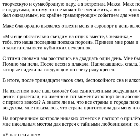
творческую и сумасбродную пару, а я встретила Макса. Макс по
с подругами, потому что не может без меня жить, а вот — проп
был ожидаемым, но крайне травмирующим событием для меня — я
Макс благородно вызвался отвезти меня в аэропорт в день выл
«Мы ещё обязательно съездим на отдых вместе, Снежинка,» — з
тебе, это наша последняя поездка по
рознь
. Привези мне рома и
о зажигательности кубинских вечеринок.
С этими словами мы расстались на двадцать один день. Мне бы
Помню мы пели. После песен я плакала. Наплакавшись, спала
которые сидели на следующем по счету ряду кресел.
В итоге, после тринадцати часов слез, беспокойного сна и
алко
На вз
летн
ом поле наш самолёт был единственным воздушным л
рейсы прилетали, но именно в тот момент аэропорт был абсолю
с первого вздоха? А знаете ли вы, что все страны и города па
воздухом, мне показалось, что страна приготовила для меня что
На пограничном контроле никаких отметок в паспорт о прилёте
мне идеальным местом для встреч с тайными любовниками: то, ч
«У нас
секс
а нет»