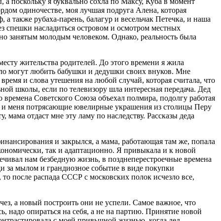
, а поскольку я буквально сохла по Максу, Куба в момент
гордом одиночестве, моя лучшая подруга Алена, которая
, а также рубаха-парень, балагур и весельчак Петечка, и наша
ез спешки насладиться островом и осмотром местных
ечно занятым молодым человеком. Однако, реальность была
месту жительства родителей. До этого времени я жила
цело могут любить бабушки и дедушки своих внуков. Мне
время и слова утешения на любой случай, которая считала, что
ьной школы, если по телевизору шла интересная передача. Дед
 времена Советского Союза объехал полмира, подолгу работая
тю и меня потрясающие ювелирные украшения из столицы Перу
, мама отдаст мне эту ламу по наследству. Рассказы деда
сфинансирования и закрылся, а мама, работающая там же, попала
экономически, так и адаптационно. Я привыкала и к новой
печивал нам безбедную жизнь, в позднеперестроечные времена
еди за мылом и грандиозное событие в виде покупки
то после распада СССР с московских полок исчезло все,
ез, а новый построить они не успели. Самое важное, что
, надо опираться на себя, а не на партию. Принятие новой
контрастировала с моей привычной жизнью, когда дед