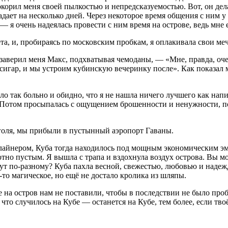
корил меня своей пылкостью и непредсказуемостью. Вот, он дела
адает на несколько дней. Через некоторое время общения с ним у
 очень надеялась провести с ним время на острове, ведь мне е
ета, и, пробираясь по московским пробкам, я оплакивала свои м
аверил меня Макс, подхватывая чемоданы, — «Мне, правда, очен
сигар
, и мы устроим кубинскую вечеринку после». Как показал
ло так больно и обидно, что я не нашла ничего лучшего как напи
. Потом просыпалась с ощущением брошенности и ненужности, 
гол
я, мы прибыли в пустынный аэропорт Гаваны.
айнером, Куба тогда находилось под мощным экономическим эмб
тно пустым. Я вышла с трапа и вздохнула воздух острова. Вы мо
хнут по-разному? Куба пахла весной, свежестью, любовью и надеж
-то магическое, но ещё не достало кролика из шляпы.
 на остров нам не поставили, чтобы в последствии не было про
то случилось на Кубе — останется на Кубе, тем более, если тво