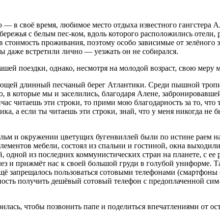
 — в своё время, любимое место отдыха известного гангстера А
бережья с белым пес-ком, вдоль которого расположились отели,
 в стоимость проживания, поэтому особо зависимые от зелёного з
мы даже встретили лично — уезжать он не собирался.
шей поездки, однако, несмотря на молодой возраст, свою меру 
яющей длинный песчаный берег Атлантики. Среди пышной тропич
о, в которые мы и заселились, благодаря Алене, забронировавше
час читаешь эти строки, то прими мою благодарность за то, что 
Ника, а если ты читаешь эти строки, знай, что у меня никогда не
ьм и окружении цветущих бугенвиллей были по истине раем на
лементов мебели, состоял из спальни и гостиной, окна выходили
, одной из последних коммунистических стран на планете, с ее
лез и прижмёт нас к своей большой груди в голубой униформе. 
щё запрещалось пользоваться сотовыми телефонами (смартфоны е
ность получить дешёвый сотовый телефон с предоплаченной сим-
илась, чтобы позвонить папе и поделиться впечатлениями от ост