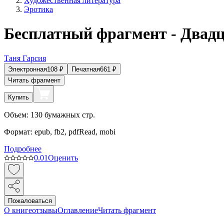
Художественная литература
Эротика
Бесплатный фрагмент - Двадц
Таня Гарсия
Электронная
108
₽
Печатная
661
₽
Читать фрагмент
Купить
Объем:
130
бумажных стр.
Формат:
epub, fb2, pdfRead, mobi
Подробнее
0.0
1
Оценить
Пожаловаться
О книге
отзывы
Оглавление
Читать фрагмент