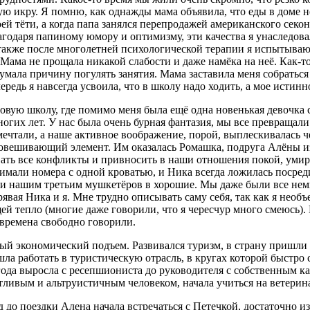
ю икру. Я помню, как однажды мама объявила, что еды в доме н
 тёти, а когда папа занялся перепродажей американского секон
годаря папиному юмору и оптимизму, эти качества я унаследовал
также после много
летн
ей психологической терапии я испытываю
Мама не прощала никакой слабости и даже намёка на неё. Как-то
мала причину погулять занятия. Мама заставила меня собраться 
редь я навсегда усвоила, что в школу надо ходить, а мое истин
 новую школу, где помимо меня была ещё одна новенькая девочка
огих лет. У нас была очень бурная фантазия, мы все превращал
чтали, а наше активное воображение, порой, выплескивалась че
вновешивающий элемент. Им оказалась Ромашка, подруга Алёны 
вать все конфликты и привносить в наши отношения покой, уми
мали номера с одной кроватью, и Ника всегда ложилась посреди
, и нашим третьим мушкетёров в хорошие. Мы даже были все не
вая Ника и я. Мне трудно описывать саму себя, так как я необъ
й тепло (многие даже говорили, что я чересчур много смеюсь).
 времена свободно говорили.
ый экономический подъем. Развивался туризм, в страну пришл
ла работать в туристическую отрасль, в кругах которой быстро с
года выросла с ресепшиониста до руководителя с собственным к
отливым и альтруистичным человеком, начала учиться на ветерин
год до поездки Алена начала встречаться с Петечкой, достаточно