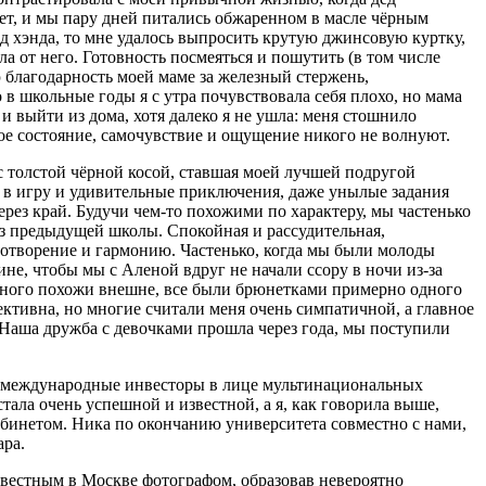
ет, и мы пару дней питались обжаренном в масле чёрным
д хэнда, то мне удалось выпросить крутую джинсовую куртку,
а от него. Готовность посмеяться и пошутить (в том числе
 благодарность моей маме за железный стержень,
 в школьные годы я с утра почувствовала себя плохо, но мама
и выйти из дома, хотя далеко я не ушла: меня стошнило
ное состояние, самочувствие и ощущение никого не волнуют.
 с толстой чёрной косой, ставшая моей лучшей подругой
и в игру и удивительные приключения, даже унылые задания
рез край. Будучи чем-то похожими по характеру, мы частенько
из предыдущей школы. Спокойная и рассудительная,
ротворение и гармонию. Частенько, когда мы были молоды
не, чтобы мы с Аленой вдруг не начали ссору в ночи из-за
много похожи внешне, все были брюнетками примерно одного
ективна, но многие считали меня очень симпатичной, а главное
 Наша дружба с девочками прошла через года, мы поступили
и международные инвесторы в лице мульти
нацио
нальных
тала очень успешной и известной, а я, как говорила выше,
абинетом. Ника по окончанию университета совместно с нами,
ара.
 известным в Москве фотографом, образовав невероятно