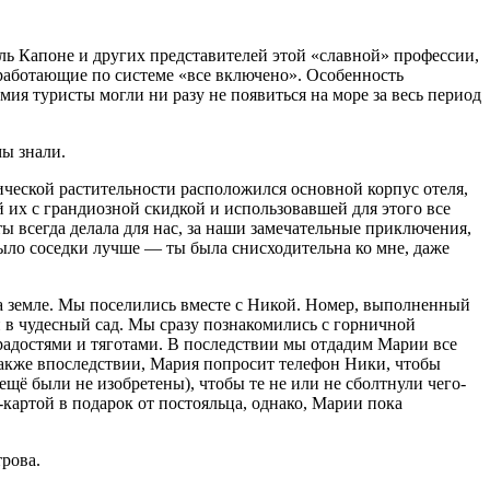
ль Капоне и других представителей этой «славной» профессии,
 работающие по системе «все включено». Особенность
мия туристы могли ни разу не появиться на море за весь период
мы знали.
еской растительности расположился основной корпус отеля,
й их с грандиозной скидкой и использовавшей для этого все
ты всегда делала для нас, за наши замечательные приключения,
 было соседки лучше — ты была снисходительна ко мне, даже
 земле. Мы поселились вместе с Никой. Номер, выполненный
 в чудесный сад. Мы сразу познакомились с горничной
 радостями и тяготами. В последствии мы отдадим Марии все
Также впоследствии, Мария попросит телефон Ники, чтобы
щё были не изобретены), чтобы те не или не сболтнули чего-
картой в подарок от постояльца, однако, Марии пока
рова.