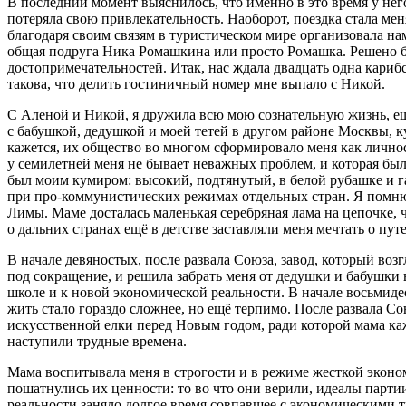
В последний момент выяснилось, что именно в это время у него
потеряла свою привлекательность. Наоборот, поездка стала меня
благодаря своим связям в туристическом мире организовала нам
общая подруга Ника Ромашкина или просто Ромашка. Решено бы
достопримечательностей. Итак, нас ждала двадцать одна кариб
такова, что делить гостиничный номер мне выпало с Никой.
С Аленой и Никой, я дружила всю мою сознательную жизнь, ещё
с бабушкой, дедушкой и моей тетей в другом районе Москвы, к
кажется, их общество во многом сформировало меня как личност
у сем
илетн
ей меня не бывает неважных проблем, и которая был
был моим кумиром: высокий, подтянутый, в белой рубашке и г
при про-коммунистических режимах отдельных стран. Я помню
Лимы. Маме досталась маленькая серебряная лама на цепочке, ч
о дальних странах ещё в детстве заставляли меня мечтать о пут
В начале девяностых, после развала Союза, завод, который воз
под сокращение, и решила забрать меня от дедушки и бабушки 
школе и к новой экономической реальности. В начале восьмиде
жить стало гораздо сложнее, но ещё терпимо. После развала С
искусственной елки перед Новым годом, ради которой мама каж
наступили трудные времена.
Мама воспитывала меня в строгости и в режиме жесткой эконо
пошатнулись их ценности: то во что они верили, идеалы партии
реальности заняло долгое время совпавшее с экономическими т