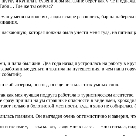
шутку я купила в сувенирном магазине берет как у Че и однажды
. Габи… Где же ты сейчас?
емал у меня на коленях, люди вскоре разошлись, бар на набережн
оминания.
и
ласк
ающую, которая должна была унести меня туда, на пятнадца
ми, и папа был жив. Два года назад я устроилась на работу в к
заработанные деньги я тратила на путешествия, в чем папа горяч
 событий).
н с абьюзером, но тогда я еще не знала этих умных слов.
так как моя лучшая подруга работала в туристическом агентстве
ме сразу пришли на ум страшные опасности в виде змей, крокоди
ют только в болотистой местности, куда я явно не собиралась (х
илась планами. Он выглядел очень оптимистично и заверил, что
и ночами», — сказал он, глядя мне в глаза. — «но сначала, надо