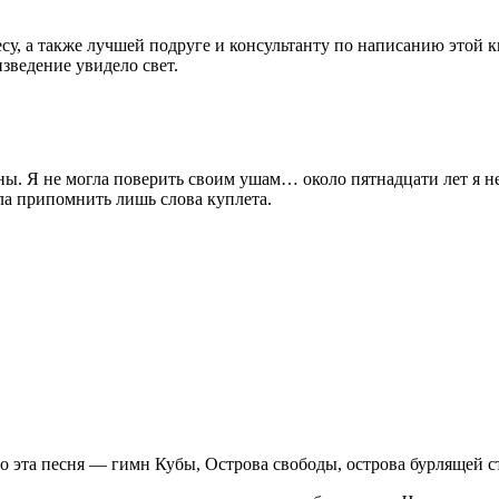
у, а также лучшей подруге и консультанту по написанию этой 
изведение увидело свет.
. Я не могла поверить своим ушам… около пятнадцати лет я не 
гла припомнить лишь слова куплета.
но эта песня — гимн Кубы, Острова свободы, острова бурлящей с