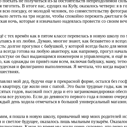
 поехать не получиться из-за обстоятельств непреодолимой силы
 тяготить. В итоге нас, едущих на Кубу, оказалось четверо: я в 
 всю поездку, ее молодой человек, по совместительству фотограф
ло лететь на три недели, чтобы спокойно пережить джетлаги б
ская ночь, которые я изначально надеялась провести со своим в
 с тех времён как в пятом классе перевелась в новую школу по 
упаясь в их любви. Думаю, многие знают, как беззаветно и все
ь: долгие прогулки с бабушкой, у которой всегда было для меня 
а всегда готова на любую авантюру, как например, прогул начал
алстуке он был выдающимся инженером и управленцем, и ещё во
, как однажды он привёз нам всем, включая бабушку, маму, те
удесная и филигранно выполненная. Я мечтала, что когда вырасту
ешествиях.
главлял мой дед, будучи еще в прекрасной форме, остался без го
в квартиру, где жили они с папой. Это были трудные годы, как 
сятых годов, высокий пост деда и его загранкомандировки обес
оюза все рухнуло. Если до девяносто первого года я помню очер
дый день ходила отмечаться в большой универсальный магазин, 
мим, я пошла в новую школу, привычный мир моих родителей исч
 и светлое будущее, оказалось лишь мыльным пузырём. Оказалось
рудностями. Какое-то время мы жили очень скромно, что резко 