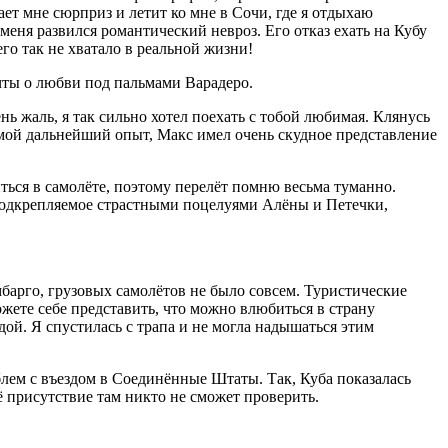
ет мне сюрприз и летит ко мне в Сочи, где я отдыхаю
 меня развился романтический невроз. Его отказ ехать на Кубу
го так не хватало в реальной жизни!
ечты о любви под пальмами Варадеро.
ь жаль, я так сильно хотел поехать с тобой любимая. Клянусь
 мой дальнейший опыт, Макс имел очень скудное представление
ться в самолёте, поэтому перелёт помню весьма туманно.
подкрепляемое страстными поцелуями Алёны и Петечки,
арго, грузовых самолётов не было совсем. Туристические
жете себе представить, что можно влюбиться в страну
дой. Я спустилась с трапа и не могла надышаться этим
блем с въездом в Соединённые Штаты. Так, Куба показалась
ё присутствие там никто не сможет проверить.