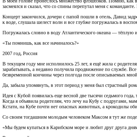
В моей голове пронеслось множество флэшбэков. Помню, как в 
засмеялся и сказал, что со спины перепутал меня с команданте
Концерт закончился, дочери с папой пошли в отель, Давид задр
к воде, слушала шелест волн и все глубже погружалась в восп
Погружалась словно в воду Атлантического океана — тёплую 
«Ты помнишь, как все начиналось?»
2007 год,
Росси
я
В текущем году мне исполнилось 25 лет, я ещё жила с родителя
зарабатывать, а недавно получила продвижение по службе. Все 
безвременной кончины через полгода после описываемых мной
Да, забыла упомянуть, в этот период у меня был страстный рома
Идея с Кубой появилась еще весной две тысячи седьмого года, 
Когда я объявила родителям, что лечу на Кубу с подругами, ма
Кстати, на Кубе почти нет опасных животных, а крокодилы обита
Со своим тогдашним молодым человеком Максом я тут же подел
«Мы будем купаться в Карибском море и любит друг друга днями 