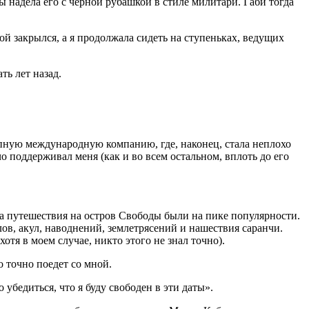
 надела его с чёрной рубашкой в стиле милитари. Габи тогда
ой закрылся, а я продолжала сидеть на ступеньках, ведущих
ть лет назад.
рупную международную компанию, где, наконец, стала неплохо
о поддерживал меня (как и во всем остальном, вплоть до его
, а путешествия на остров Свободы были на пике популярности.
лов, акул, наводнений, землетрясений и нашествия саранчи.
отя в моем случае, никто этого не знал точно).
 точно поедет со мной.
 убедиться, что я буду свободен в эти даты».