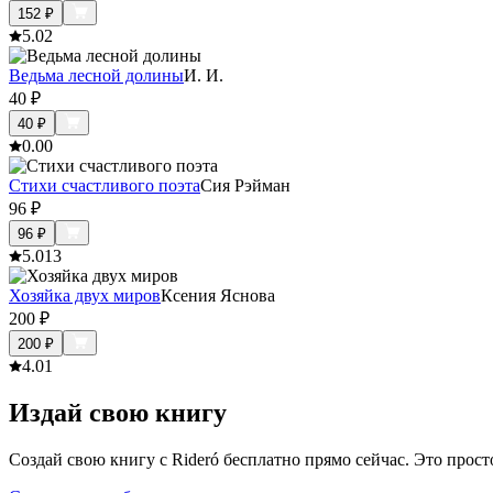
152
₽
5.0
2
Ведьма лесной долины
И. И.
40
₽
40
₽
0.0
0
Стихи счастливого поэта
Сия Рэйман
96
₽
96
₽
5.0
13
Хозяйка двух миров
Ксения Яснова
200
₽
200
₽
4.0
1
Издай свою книгу
Создай свою книгу с Rideró бесплатно прямо сейчас. Это просто,