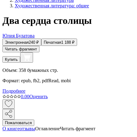
Художественная литература
Художественная литература: общее
Два сердца столицы
Юлия Булатова
Электронная
240
₽
Печатная
1 188
₽
Читать фрагмент
Купить
Объем:
358
бумажных стр.
Формат:
epub, fb2, pdfRead, mobi
Подробнее
0.0
0
Оценить
Пожаловаться
О книге
отзывы
Оглавление
Читать фрагмент