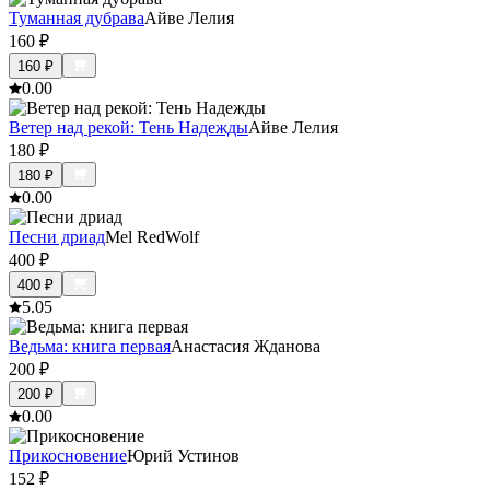
Туманная дубрава
Айве Лелия
160
₽
160
₽
0.0
0
Ветер над рекой: Тень Надежды
Айве Лелия
180
₽
180
₽
0.0
0
Песни дриад
Mel RedWolf
400
₽
400
₽
5.0
5
Ведьма: книга первая
Анастасия Жданова
200
₽
200
₽
0.0
0
Прикосновение
Юрий Устинов
152
₽