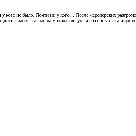
 у кого не было. Почти ни у кого… После мародерских разгром
щного комплекса вышла молодая девушка со своим псом йоркшир