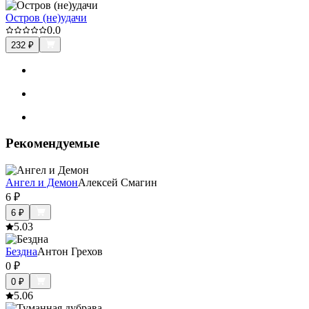
Остров (не)удачи
0.0
232
₽
Рекомендуемые
Ангел и Демон
Алексей Смагин
6
₽
6
₽
5.0
3
Бездна
Антон Грехов
0
₽
0
₽
5.0
6