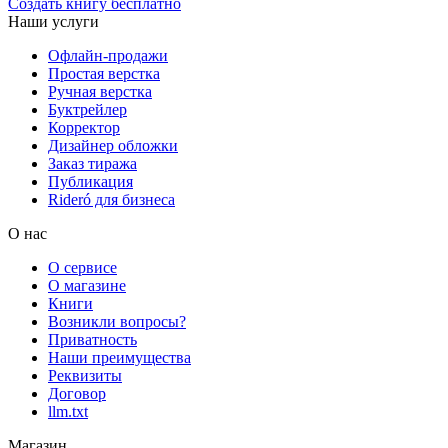
Создать книгу бесплатно
Наши услуги
Офлайн-продажи
Простая верстка
Ручная верстка
Буктрейлер
Корректор
Дизайнер обложки
Заказ тиража
Публикация
Rideró для бизнеса
О нас
О сервисе
О магазине
Книги
Возникли вопросы?
Приватность
Наши преимущества
Реквизиты
Договор
llm.txt
Магазин