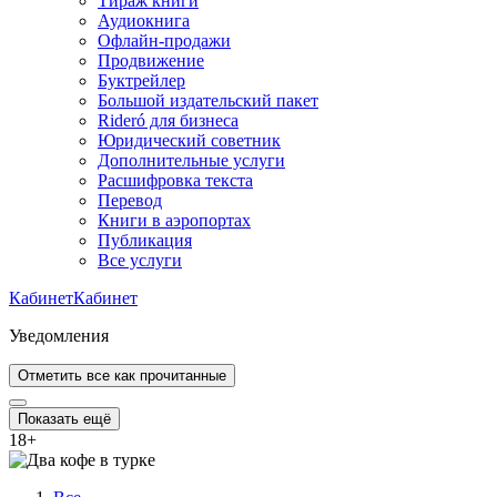
Тираж книги
Аудиокнига
Офлайн-продажи
Продвижение
Буктрейлер
Большой издательский пакет
Rideró для бизнеса
Юридический советник
Дополнительные услуги
Расшифровка текста
Перевод
Книги в аэропортах
Публикация
Все услуги
Кабинет
Кабинет
Уведомления
Отметить все как прочитанные
Показать ещё
18
+