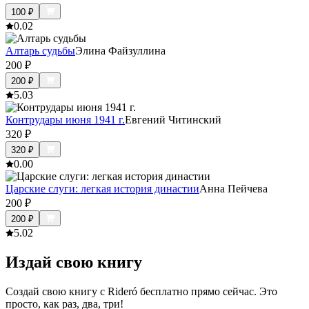
100
₽
0.0
2
Алтарь судьбы
Элина Файзуллина
200
₽
200
₽
5.0
3
Контрудары июня 1941 г.
Евгений Читинский
320
₽
320
₽
0.0
0
Царские слуги: легкая история династии
Анна Пейчева
200
₽
200
₽
5.0
2
Издай свою книгу
Создай свою книгу с Rideró бесплатно прямо сейчас. Это
просто, как раз, два, три!