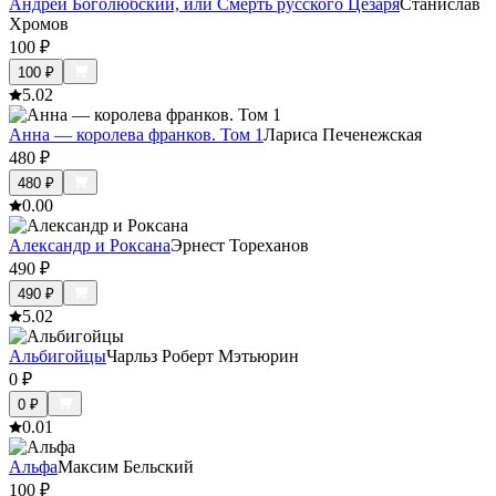
Андрей Боголюбский, или Смерть русского Цезаря
Станислав
Хромов
100
₽
100
₽
5.0
2
Анна — королева франков. Том 1
Лариса Печенежская
480
₽
480
₽
0.0
0
Александр и Роксана
Эрнест Тореханов
490
₽
490
₽
5.0
2
Альбигойцы
Чарльз Роберт Мэтьюрин
0
₽
0
₽
0.0
1
Альфа
Максим Бельский
100
₽