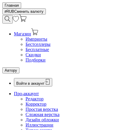
Главная
RUB
Сменить валюту
Магазин
Импринты
Бестселлеры
Бесплатные
Скидки
Подборки
Автору
Войти в аккаунт
Про-аккаунт
Редактор
Корректор
Простая верстка
Сложная верстка
Дизайн обложки
Иллюстрации