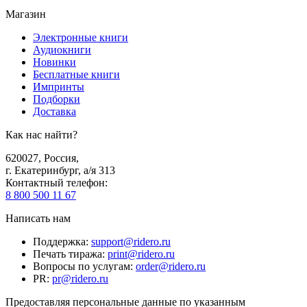
Магазин
Электронные книги
Аудиокниги
Новинки
Бесплатные книги
Импринты
Подборки
Доставка
Как нас найти?
620027
,
Россия
,
г. Екатеринбург, а/я 313
Контактный телефон
:
8 800 500 11 67
Написать нам
Поддержка
:
support@ridero.ru
Печать тиража
:
print@ridero.ru
Вопросы по услугам
:
order@ridero.ru
PR
:
pr@ridero.ru
Предоставляя персональные данные по указанным