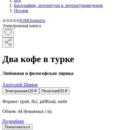
Все
Биография, литература и литературоведение
Поэзия
0.0
0
Оценить
Электронная книга
Два кофе в турке
Любовная и философская лирика
Анатолий Шамов
Электронная
120
₽
Печатная
533
₽
Формат:
epub, fb2, pdfRead, mobi
Объем:
44
бумажных стр.
Подробнее
Пожаловаться