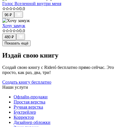
Голос Вселенной внутри меня
0.0
96
₽
Хочу замуж
0.0
480
₽
Показать ещё
Издай свою книгу
Создай свою книгу с Rideró бесплатно прямо сейчас. Это
просто, как раз, два, три!
Создать книгу бесплатно
Наши услуги
Офлайн-продажи
Простая верстка
Ручная верстка
Буктрейлер
Корректор
Дизайнер обложки