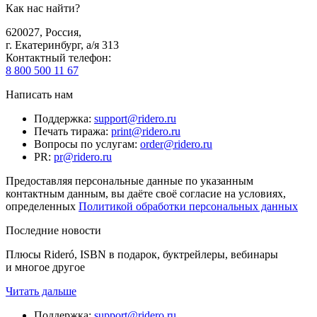
Как нас найти?
620027
,
Россия
,
г. Екатеринбург, а/я 313
Контактный телефон
:
8 800 500 11 67
Написать нам
Поддержка
:
support@ridero.ru
Печать тиража
:
print@ridero.ru
Вопросы по услугам
:
order@ridero.ru
PR
:
pr@ridero.ru
Предоставляя персональные данные по указанным
контактным данным, вы даёте своё согласие на условиях,
определенных
Политикой обработки персональных данных
Последние новости
Плюсы Rideró, ISBN в подарок, буктрейлеры, вебинары
и многое другое
Читать дальше
Поддержка
:
support@ridero.ru