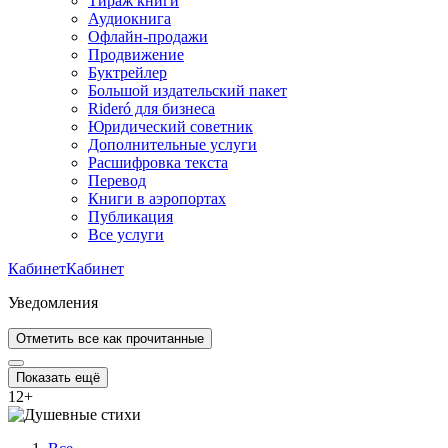
Тираж книги
Аудиокнига
Офлайн-продажи
Продвижение
Буктрейлер
Большой издательский пакет
Rideró для бизнеса
Юридический советник
Дополнительные услуги
Расшифровка текста
Перевод
Книги в аэропортах
Публикация
Все услуги
Кабинет
Кабинет
Уведомления
Отметить все как прочитанные
Показать ещё
12
+