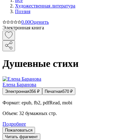
Все
Художественная литература
Поэзия
0.0
0
Оценить
Электронная книга
Душевные стихи
Елена Баранова
Электронная
356
₽
Печатная
570
₽
Формат:
epub, fb2, pdfRead, mobi
Объем:
32
бумажных стр.
Подробнее
Пожаловаться
Читать фрагмент