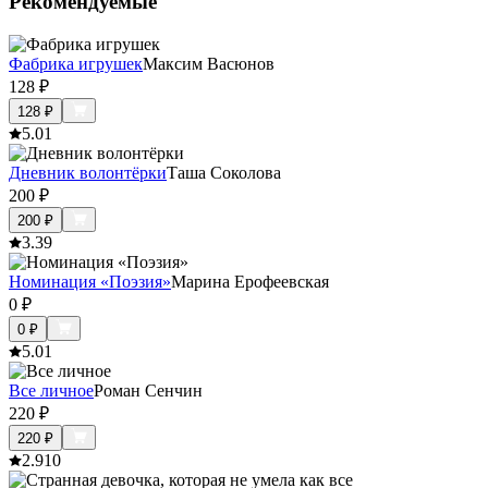
Рекомендуемые
Фабрика игрушек
Максим Васюнов
128
₽
128
₽
5.0
1
Дневник волонтёрки
Таша Соколова
200
₽
200
₽
3.3
9
Номинация «Поэзия»
Марина Ерофеевская
0
₽
0
₽
5.0
1
Все личное
Роман Сенчин
220
₽
220
₽
2.9
10