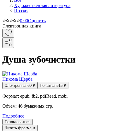
Все
Художественная литература
Поэзия
0.0
0
Оценить
Электронная книга
Душа зубочистки
Никома Щерба
Электронная
60
₽
Печатная
515
₽
Формат:
epub, fb2, pdfRead, mobi
Объем:
46
бумажных стр.
Подробнее
Пожаловаться
Читать фрагмент