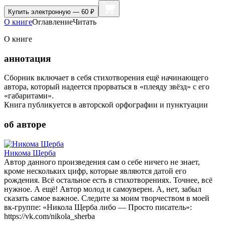
Купить
электронную — 60 ₽
О книге
Оглавление
Читать
О книге
аннотация
Сборник включает в себя стихотворения ещё начинающего
автора, который надеется прорваться в «плеяду звёзд» с его
«габаритами».
Книга публикуется в авторской орфографии и пунктуации
об авторе
Никома Щерба
Автор данного произведения сам о себе ничего не знает,
кроме нескольких цифр, которые являются датой его
рождения. Всё остальное есть в стихотворениях. Точнее, всё
нужное. А ещё! Автор молод и самоуверен. А, нет, забыл
сказать самое важное. Следите за моим творчеством в моей
вк-группе: «Никола Щерба либо — Просто писатель»:
https://vk.com/nikola_sherba