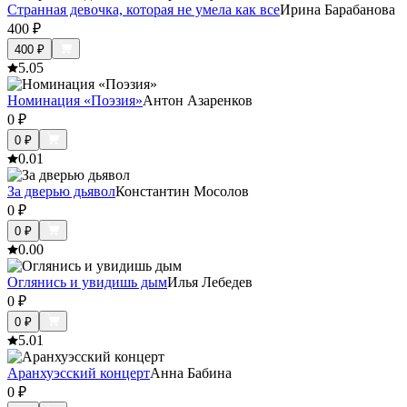
Странная девочка, которая не умела как все
Ирина Барабанова
400
₽
400
₽
5.0
5
Номинация «Поэзия»
Антон Азаренков
0
₽
0
₽
0.0
1
За дверью дьявол
Константин Мосолов
0
₽
0
₽
0.0
0
Оглянись и увидишь дым
Илья Лебедев
0
₽
0
₽
5.0
1
Аранхуэсский концерт
Анна Бабина
0
₽