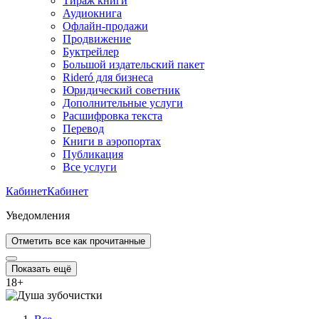
Тираж книги
Аудиокнига
Офлайн-продажи
Продвижение
Буктрейлер
Большой издательский пакет
Rideró для бизнеса
Юридический советник
Дополнительные услуги
Расшифровка текста
Перевод
Книги в аэропортах
Публикация
Все услуги
Кабинет
Кабинет
Уведомления
Отметить все как прочитанные
Показать ещё
18
+