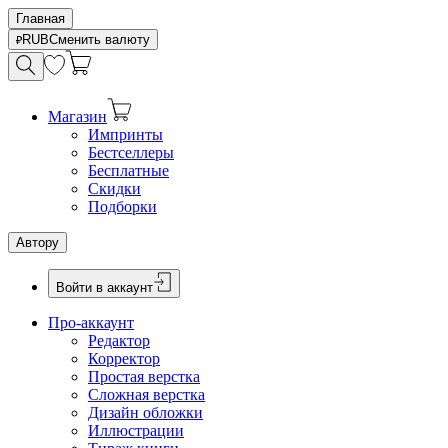
Главная
RUB
Сменить валюту
Магазин
Импринты
Бестселлеры
Бесплатные
Скидки
Подборки
Автору
Войти в аккаунт
Про-аккаунт
Редактор
Корректор
Простая верстка
Сложная верстка
Дизайн обложки
Иллюстрации