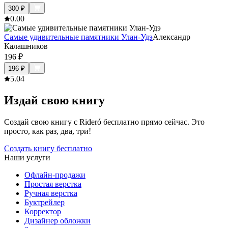
300
₽
0.0
0
Самые удивительные памятники Улан-Удэ
Александр
Калашников
196
₽
196
₽
5.0
4
Издай свою книгу
Создай свою книгу с Rideró бесплатно прямо сейчас. Это
просто, как раз, два, три!
Создать книгу бесплатно
Наши услуги
Офлайн-продажи
Простая верстка
Ручная верстка
Буктрейлер
Корректор
Дизайнер обложки