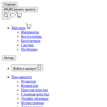
Главная
RUB
Сменить валюту
Магазин
Импринты
Бестселлеры
Бесплатные
Скидки
Подборки
Автору
Войти в аккаунт
Про-аккаунт
Редактор
Корректор
Простая верстка
Сложная верстка
Дизайн обложки
Иллюстрации