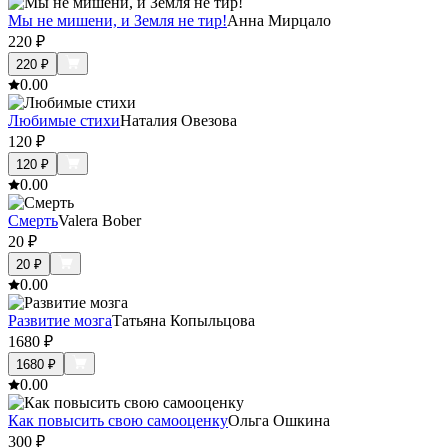
Мы не мишени, и Земля не тир!
Анна Мирцало
220
₽
220
₽
0.0
0
Любимые стихи
Наталия Овезова
120
₽
120
₽
0.0
0
Смерть
Valera Bober
20
₽
20
₽
0.0
0
Развитие мозга
Татьяна Копыльцова
1680
₽
1680
₽
0.0
0
Как повысить свою самооценку
Ольга Ошкина
300
₽