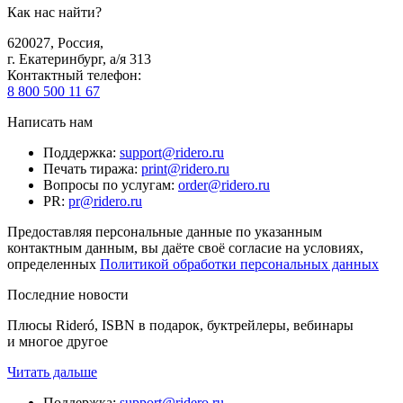
Как нас найти?
620027
,
Россия
,
г. Екатеринбург, а/я 313
Контактный телефон
:
8 800 500 11 67
Написать нам
Поддержка
:
support@ridero.ru
Печать тиража
:
print@ridero.ru
Вопросы по услугам
:
order@ridero.ru
PR
:
pr@ridero.ru
Предоставляя персональные данные по указанным
контактным данным, вы даёте своё согласие на условиях,
определенных
Политикой обработки персональных данных
Последние новости
Плюсы Rideró, ISBN в подарок, буктрейлеры, вебинары
и многое другое
Читать дальше
Поддержка
:
support@ridero.ru