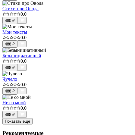
Стихи про Овода
0.0
480
₽
Мои тексты
0.0
488
₽
Безынициативный
0.0
488
₽
Чучело
0.0
488
₽
Не со мной
0.0
488
₽
Показать ещё
Рекомендуемые