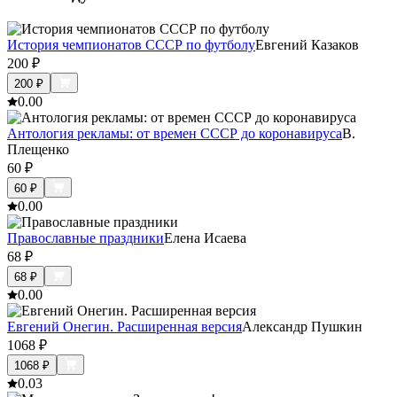
История чемпионатов СССР по футболу
Евгений Казаков
200
₽
200
₽
0.0
0
Антология рекламы: от времен СССР до коронавируса
В.
Плещенко
60
₽
60
₽
0.0
0
Православные праздники
Елена Исаева
68
₽
68
₽
0.0
0
Евгений Онегин. Расширенная версия
Александр Пушкин
1068
₽
1068
₽
0.0
3