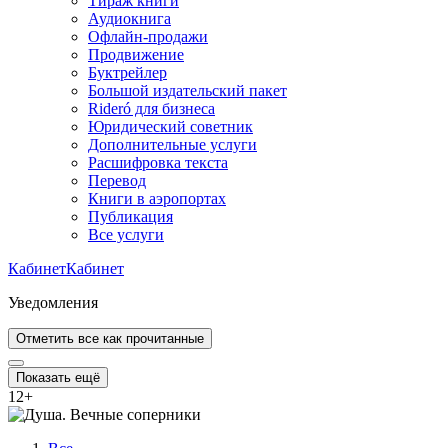
Тираж книги
Аудиокнига
Офлайн-продажи
Продвижение
Буктрейлер
Большой издательский пакет
Rideró для бизнеса
Юридический советник
Дополнительные услуги
Расшифровка текста
Перевод
Книги в аэропортах
Публикация
Все услуги
Кабинет
Кабинет
Уведомления
Отметить все как прочитанные
Показать ещё
12
+