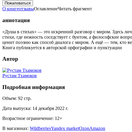
Пожаловаться
О книге
отзывы
Оглавление
Читать фрагмент
аннотация
«Душа в стихах» — это искренний разговор с миром. Здесь ли
стихи, где нежность соседствует с бунтом, а философские воп
ценит поэзию как способ диалога с миром. А ещё — тем, кто в
Книга публикуется в авторской орфографии и пунктуации
Автор
Рустам Тхамоков
Подробная информация
Объем:
92
стр.
Дата выпуска:
14 декабря 2022 г.
Возрастное ограничение:
12
+
В магазинах:
Wildberries
Yandex market
Ozon
Amazon