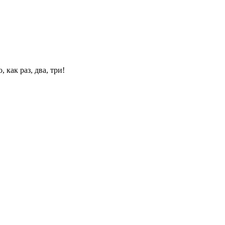
 как раз, два, три!