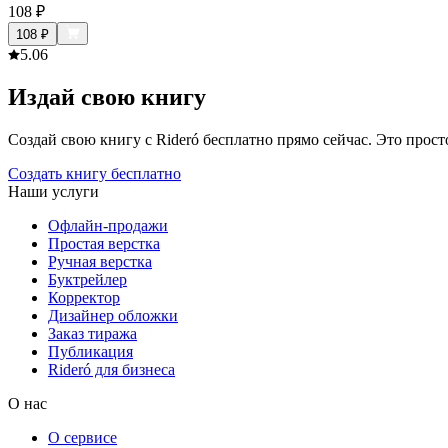
108
₽
108
₽
5.0
6
Издай свою книгу
Создай свою книгу с Rideró бесплатно прямо сейчас. Это просто,
Создать книгу бесплатно
Наши услуги
Офлайн-продажи
Простая верстка
Ручная верстка
Буктрейлер
Корректор
Дизайнер обложки
Заказ тиража
Публикация
Rideró для бизнеса
О нас
О сервисе