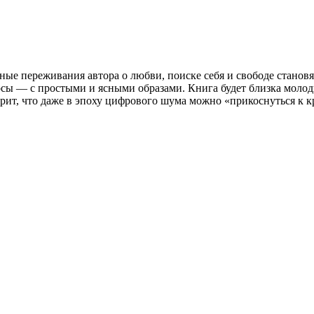
чные переживания автора о любви, поиске себя и свободе стано
росы — с простыми и ясными образами. Книга будет близка моло
ерит, что даже в эпоху цифрового шума можно «прикоснуться к к