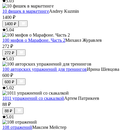
5.0
3
10 фишек в маркетинге
Andrey Kuzmin
1400
₽
1400
₽
5.0
4
100 мифов о Марафоне. Часть 2
Михаил Журавлев
272
₽
272
₽
5.0
3
100 авторских упражнений для тренингов
Ирина Шевцова
600
₽
600
₽
5.0
2
1011 упражнений со скакалкой
Артем Патрикеев
88
₽
88
₽
5.0
1
108 отражений
Максим Мейстер