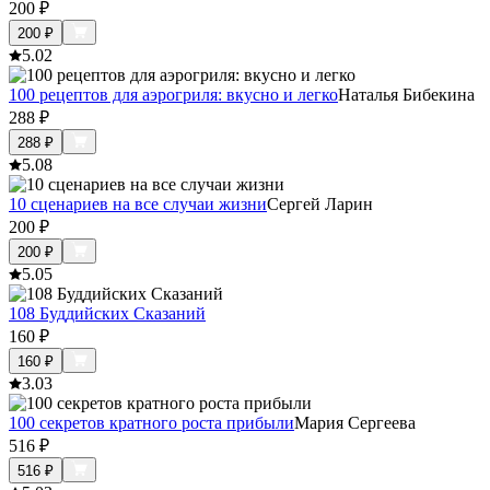
200
₽
200
₽
5.0
2
100 рецептов для аэрогриля: вкусно и легко
Наталья Бибекина
288
₽
288
₽
5.0
8
10 сценариев на все случаи жизни
Сергей Ларин
200
₽
200
₽
5.0
5
108 Буддийских Сказаний
160
₽
160
₽
3.0
3
100 секретов кратного роста прибыли
Мария Сергеева
516
₽
516
₽