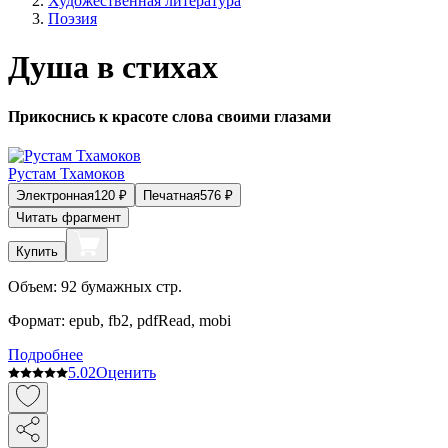
Художественная литература
Поэзия
Душа в стихах
Прикоснись к красоте слова своими глазами
Рустам Тхамоков
Электронная
120
₽
Печатная
576
₽
Читать фрагмент
Купить
Объем:
92
бумажных стр.
Формат:
epub, fb2, pdfRead, mobi
Подробнее
5.0
2
Оценить