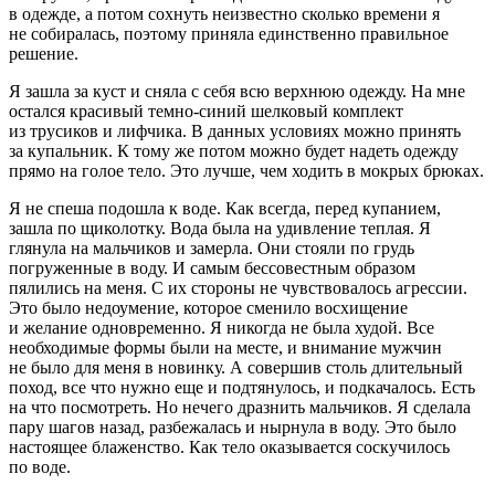
в одежде, а потом сохнуть неизвестно сколько времени я
не собиралась, поэтому приняла единственно правильное
решение.
Я зашла за куст и сняла с себя всю верхнюю одежду. На мне
остался красивый темно-синий шелковый комплект
из трусиков и лифчика. В данных условиях можно принять
за купальник. К тому же потом можно будет надеть одежду
прямо на голое тело. Это лучше, чем ходить в мокрых брюках.
Я не спеша подошла к воде. Как всегда, перед купанием,
зашла по щиколотку. Вода была на удивление теплая. Я
глянула на мальчиков и замерла. Они стояли по грудь
погруженные в воду. И самым бессовестным образом
пялились на меня. С их стороны не чувствовалось агрессии.
Это было недоумение, которое сменило восхищение
и желание одновременно. Я никогда не была худой. Все
необходимые формы были на месте, и внимание мужчин
не было для меня в новинку. А совершив столь длительный
поход, все что нужно еще и подтянулось, и подкачалось. Есть
на что посмотреть. Но нечего дразнить мальчиков. Я сделала
пару шагов назад, разбежалась и нырнула в воду. Это было
настоящее блаженство. Как тело оказывается соскучилось
по воде.