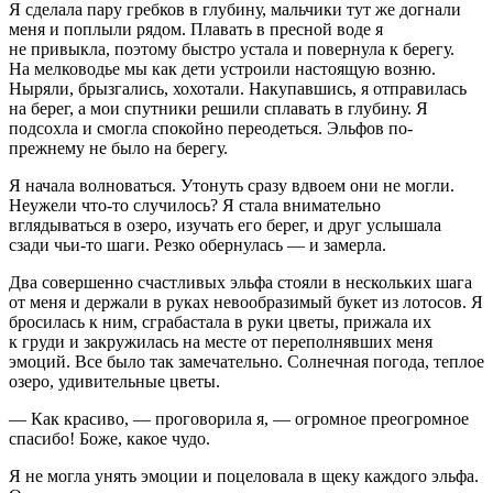
Я сделала пару гребков в глубину, мальчики тут же догнали
меня и поплыли рядом. Плавать в пресной воде я
не привыкла, поэтому быстро устала и повернула к берегу.
На мелководье мы как дети устроили настоящую возню.
Ныряли, брызгались, хохотали. Накупавшись, я отправилась
на берег, а мои спутники решили сплавать в глубину. Я
подсохла и смогла спокойно переодеться. Эльфов по-
прежнему не было на берегу.
Я начала волноваться. Утонуть сразу вдвоем они не могли.
Неужели что-то случилось? Я стала внимательно
вглядываться в озеро, изучать его берег, и друг услышала
сзади чьи-то шаги. Резко обернулась — и замерла.
Два совершенно счастливых эльфа стояли в нескольких шага
от меня и держали в руках невообразимый букет из лотосов. Я
бросилась к ним, сграбастала в руки цветы, прижала их
к груди и закружилась на месте от переполнявших меня
эмоций. Все было так замечательно. Солнечная погода, теплое
озеро, удивительные цветы.
— Как красиво, — проговорила я, — огромное преогромное
спасибо! Боже, какое чудо.
Я не могла унять эмоции и поцеловала в щеку каждого эльфа.