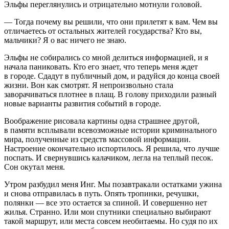
Эльфы переглянулись и отрицательно мотнули головой.
— Тогда почему вы решили, что они прилетят к вам. Чем вы
отличаетесь от остальных жителей государства? Кто вы,
мальчики? Я о вас ничего не знаю.
Эльфы не собирались со мной делиться информацией, и я
начала паниковать. Кто его знает, что теперь меня ждет
в городе. Сдадут в публичный дом, и радуйся до конца своей
жизни. Вон как смотрят. Я непроизвольно стала
заворачиваться плотнее в плащ. В голову приходили разный
новые варианты развития событий в городе.
Воображение рисовала картины одна страшнее другой,
в памяти всплывали всевозможные истории криминального
мира, полученные из средств массовой информации.
Настроение окончательно испортилось. Я решила, что лучше
поспать. И свернувшись калачиком, легла на теплый песок.
Сон окутал меня.
Утром разбудил меня Инг. Мы позавтракали остатками ужина
и снова отправилась в путь. Опять тропинки, речушки,
полянки — все это остается за спиной. И совершенно нет
жилья. Странно. Или мои спутники специально выбирают
такой маршрут, или места совсем необитаемы. Но судя по их