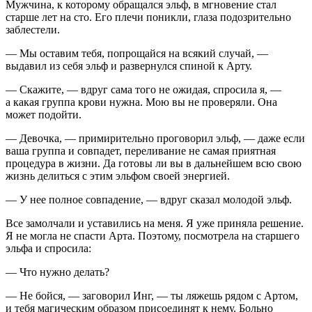
Мужчина, к которому обращался эльф, в мгновение стал
старше лет на сто. Его плечи поникли, глаза подозрительно
заблестели.
— Мы оставим тебя, попрощайся на всякий случай, —
выдавил из себя эльф и развернулся спиной к Арту.
— Скажите, — вдруг сама того не ожидая, спросила я, —
а какая группа крови нужна. Мою вы не проверяли. Она
может подойти.
— Девочка, — примирительно проговорил эльф, — даже если
ваша группа и совпадет, переливание не самая приятная
процедура в жизни. Да готовы ли вы в дальнейшем всю свою
жизнь делиться с этим эльфом своей энергией.
— У нее полное совпадение, — вдруг сказал молодой эльф.
Все замолчали и уставились на меня. Я уже приняла решение.
Я не могла не спасти Арта. Поэтому, посмотрела на старшего
эльфа и спросила:
— Что нужно делать?
— Не бойся, — заговорил Инг, — ты ляжешь рядом с Артом,
и тебя магическим образом присоединят к нему. Больно