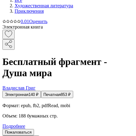
Все
Художественная литература
Приключения
0.0
1
Оценить
Электронная книга
Бесплатный фрагмент -
Душа мира
Владислав Григ
Электронная
140
₽
Печатная
853
₽
Формат:
epub, fb2, pdfRead, mobi
Объем:
188
бумажных стр.
Подробнее
Пожаловаться