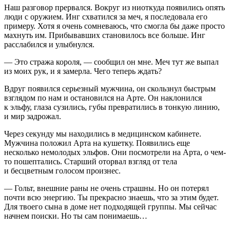
Наш разговор прервался. Вокруг из ниоткуда появились опять
люди с оружием. Инг схватился за меч, я последовала его
примеру. Хотя я очень сомневаюсь, что смогла бы даже просто
махнуть им. Прибывавших становилось все больше. Инг
расслабился и улыбнулся.
— Это стража короля, — сообщил он мне. Меч тут же выпал
из моих рук, и я замерла. Чего теперь ждать?
Вдруг появился серьезный мужчина, он скользнул быстрым
взглядом по нам и остановился на Арте. Он наклонился
к эльфу, глаза сузились, губы превратились в тонкую линию,
и мир задрожал.
Через секунду мы находились в медицинском кабинете.
Мужчина положил Арта на кушетку. Появились еще
несколько немолодых эльфов. Они посмотрели на Арта, о чем-
то пошептались. Старший оторвал взгляд от тела
и бесцветным голосом произнес.
— Гольт, внешние раны не очень страшны. Но он потерял
почти всю энергию. Ты прекрасно знаешь, что за этим будет.
Для твоего сына в доме нет подходящей группы. Мы сейчас
начнем поиски. Но ты сам понимаешь…