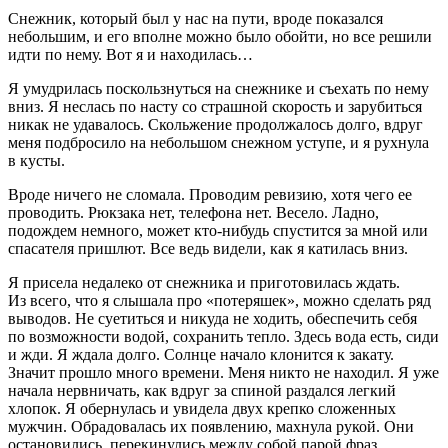
Снежник, который был у нас на пути, вроде показался
небольшим, и его вполне можно было обойти, но все решили
идти по нему. Вот я и находилась…
Я умудрилась поскользнуться на снежнике и съехать по нему
вниз. Я неслась по насту со страшной скорость и зарубиться
никак не удавалось. Скольжение продолжалось долго, вдруг
меня подбросило на небольшом снежном уступе, и я рухнула
в кусты.
Вроде ничего не сломала. Проводим ревизию, хотя чего ее
проводить. Рюкзака нет, телефона нет. Весело. Ладно,
подождем немного, может кто-нибудь спустится за мной или
спасателя пришлют. Все ведь видели, как я катилась вниз.
Я присела недалеко от снежника и приготовилась ждать.
Из всего, что я слышала про «потеряшек», можно сделать ряд
выводов. Не суетиться и никуда не ходить, обеспечить себя
по возможности водой, сохранить тепло. Здесь вода есть, сиди
и жди. Я ждала долго. Солнце начало клонится к закату.
Значит прошло много времени. Меня никто не находил. Я уже
начала нервничать, как вдруг за спиной раздался легкий
хлопок. Я обернулась и увидела двух крепко сложенных
мужчин. Обрадовалась их появлению, махнула рукой. Они
остановились, перекинулись между собой парой фраз