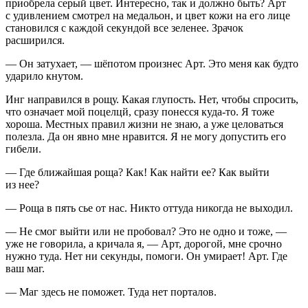
приобрела серый цвет. Интересно, так и должно быть? Арт
с удивлением смотрел на медальон, и цвет кожи на его лице
становился с каждой секундой все зеленее. Зрачок
расширился.
— Он затухает, — шёпотом произнес Арт. Это меня как будто
ударило кнутом.
Инг направился в рощу. Какая глупость. Нет, чтобы спросить,
что означает мой поцелцй, сразу понесся куда-то. Я тоже
хороша. Местных правил жизни не знаю, а уже целоваться
полезла. Да он явно мне нравится. Я не могу допустить его
гибели.
— Где ближайшая роща? Как! Как найти ее? Как выйти
из нее?
— Роща в пять сье от нас. Никто оттуда никогда не выходил.
— Не смог выйти или не пробовал? Это не одно и тоже, —
уже не говорила, а кричала я, — Арт, дорогой, мне срочно
нужно туда. Нет ни секунды, помоги. Он умирает! Арт. Где
ваш маг.
— Маг здесь не поможет. Туда нет порталов.