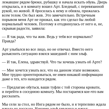
лежавшие рядом брюки, рубашку и начала искать обувь. Дверь
открылась, и в комнату вошел Арт. Бледный, с перевязанной
рукой, но живой. Я бросилась к нему и обняла, прижалась
всем телом. Он был жив. Это замечательно. Встречным
порывом меня Арт не прижал, как это сделал бы любой
нормальный человек. Поэтому я отодвинулась от него и, не,
скрывая радости, заявила:
— Я так рада, что ты жив. Ведь у тебя все нормально?
Правда?
Арт улыбался во все лицо, но не отвечал. Вместо него
разъяснить ситуацию взялся зашедший с ним эльф.
— И так, Елена, здравствуй. Что ты хочешь узнать об Арте?
— Мне хочется узнать все, что на данном этапе возможно.
Мне трудно ориентироваться, не имея никакой информации
даже о тех, кто находится рядом.
— Предлагаю обуться, ваши туфли с той стороны кровати,
и перейти в соседнюю комнату. Мы постараемся кое-что вам
рассказать.
Мы сели за стол, но Инга рядом не было, и я терпеливо ждала
начала их рассказа. Наконец эльф хмыкнул и начал: