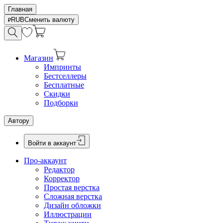
Главная
RUB
Сменить валюту
Магазин
Импринты
Бестселлеры
Бесплатные
Скидки
Подборки
Автору
Войти в аккаунт
Про-аккаунт
Редактор
Корректор
Простая верстка
Сложная верстка
Дизайн обложки
Иллюстрации