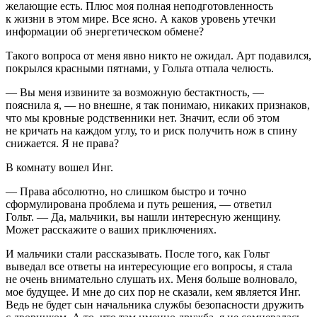
желающие есть. Плюс моя полная неподготовленность
к жизни в этом мире. Все ясно. А каков уровень утечки
информации об энергетическом обмене?
Такого вопроса от меня явно никто не ожидал. Арт подавился,
покрылся красными пятнами, у Гольта отпала челюсть.
— Вы меня извините за возможную бестактность, —
пояснила я, — но внешне, я так понимаю, никаких признаков,
что мы кровные родственники нет. Значит, если об этом
не кричать на каждом углу, то и риск получить нож в спину
снижается. Я не права?
В комнату вошел Инг.
— Права абсолютно, но слишком быстро и точно
сформулирована проблема и путь решения, — ответил
Гольт. — Да, мальчики, вы нашли интересную женщину.
Может расскажите о ваших приключениях.
И мальчики стали рассказывать. После того, как Гольт
выведал все ответы на интересующие его вопросы, я стала
не очень внимательно слушать их. Меня больше волновало,
мое будущее. И мне до сих пор не сказали, кем является Инг.
Ведь не будет сын начальника службы безопасности дружить