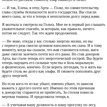
— И так, Елена, я отец Арта — Гольт, по совместительству,
глава службы безопасности всего государства. Вы спасли
моего сына, за что я теперь в неоплатном долгу перед вами.
Я молчала и смотрела на Гольта. Мне не в первый раз слышать
уважительное спасибо, за которым, как правило, ничего
потом не следует. Так что ждем продолжения.
— Не знаю, откуда у вас столько энергии жизни, но вы
с первого раза смогли целиком наполнить ею сына. И к тому
моменту, когда вы сказали, что вам становится плохо, маги
даже смогли залечить почти все его раны. Но став донором
Арта, вы стали теперь его энергетической сестрой. Вы будете
теперь ощущать его сильные чувства и боль моральную
и физическую, конечно. Если верить легендам, то и жить вы
будете столь же долго как эльфы. И сможете пополнять друг
друга энергией.
Но если кого-то из вас убьют, именно убьют, то шансов
выжить у другого почти нет. Именно по этим причинам
к донорству стараются не прибегать. За столом повисла
мертвая тишина. И продолжила теперь я.
— А учитывая вашу должность и нашу прогулку по лесу,