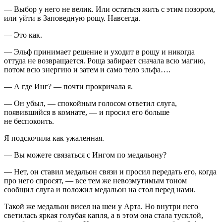
— Выбор у него не велик. Или остаться жить с этим позором,
или уйти в Заповедную рощу. Навсегда.
— Это как.
— Эльф принимает решение и уходит в рощу и никогда
оттуда не возвращается. Роща забирает сначала всю магию,
потом всю энергию и затем и само тело эльфа….
— А где Инг? — почти прокричала я.
— Он убыл, — спокойным голосом ответил слуга,
появившийся в комнате, — и просил его больше
не беспокоить.
Я подскочила как ужаленная.
— Вы можете связаться с Ингом по медальону?
— Нет, он ставил медальон связи и просил передать его, когда
про него спросят, — все тем же невозмутимым тоном
сообщил слуга и положил медальон на стол перед нами.
Такой же медальон висел на шеи у Арта. Но внутри него
светилась яркая голубая капля, а в этом она стала тусклой,