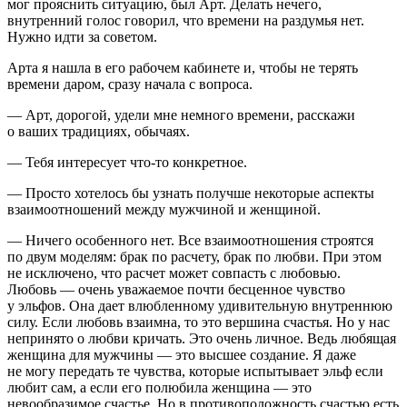
мог прояснить ситуацию, был Арт. Делать нечего,
внутренний голос говорил, что времени на раздумья нет.
Нужно идти за советом.
Арта я нашла в его рабочем кабинете и, чтобы не терять
времени даром, сразу начала с вопроса.
— Арт, дорогой, удели мне немного времени, расскажи
о ваших традициях, обычаях.
— Тебя интересует что-то конкретное.
— Просто хотелось бы узнать получше некоторые аспекты
взаимоотношений между мужчиной и женщиной.
— Ничего особенного нет. Все взаимоотношения строятся
по двум моделям: брак по расчету, брак по любви. При этом
не исключено, что расчет может совпасть с любовью.
Любовь — очень уважаемое почти бесценное чувство
у эльфов. Она дает влюбленному удивительную внутреннюю
силу. Если любовь взаимна, то это вершина счастья. Но у нас
непринято о любви кричать. Это очень личное. Ведь любящая
женщина для мужчины — это высшее создание. Я даже
не могу передать те чувства, которые испытывает эльф если
любит сам, а если его полюбила женщина — это
невообразимое счастье. Но в противоположность счастью есть