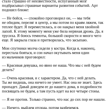
стало страшно от неизвестности, испуганный мозг
подбрасывал страшные варианты развития событий. Арт
подошел ближе:
— Не бойся, — спокойно проговорил он, — мы тебя
не обидим, переляг в центр, а мы потом по краям ляжем, так
теплее будет. Я переместилась, и он накрыл меня хвойной
лапой. К этому моменту меня уже била нервная дрожь. Да, я
трусиха. Я боюсь темноты, большой скорости и много чего
еще. Я закрыла глаза и притворилась, что засыпаю.
Мои спутники молча сидели у костра. Когда я, наконец,
перестала бояться, и сон начал окутывать меня один
из мальчиков проговорил:
— Красивая девушка, но явно не наша. Что мы с ней будем
делать?
— Очень красивая, и с характером. Да, что с ней делать.
Ты же видишь, она ничего не умеет. Нас она не знает. Здесь
пропадет. Давай доведем ее до нашего дома, в подробности
посвящать не будем, а там пусть идет на все четыре стоны.
— Я не против. Только странно, что нас до сих пор не нашли.
— Ничего, выйдем отсюда, потом разберемся.