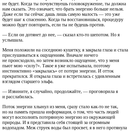
не будет. Когда ты почувствуешь головокружение, ты должна
нам сказать. Это означает, что брать энергию больше нельзя.
Даже если ты сейчас дашь лишь самую малость — это уже
будет шаг к спасению. Когда ты восстановишься, процедуру
можно будет повторить, если ты не будешь против.
— Если он дотянет до нее, — сказал кто-то шепотом. Но я
услышала.
Меня положили на соседнюю кушетку, я закрыла глаза и стала
прислушиваться к ощущениям. Вначале ничего
не происходило, но затем возникло ощущение, что у меня
пьют мою «силу?». Такое я уже испытывала, поэтому
инстинктивно «закрылась» от потери энергии. И отток
прекратился. Я открыла глаза и встретилась с удивленным
взглядом старшего эльфа.
— Извините, я случайно, продолжайте, — проговорила я
и расслабилась.
Поток энергии хлынул из меня, сразу стало как-то не так,
но на память пришла информация, о том, что часть людей
могут восполнять потерянную энергию из окружающей
природы. И я представила себя стоящей за огромным
водопадом. Меж струек воды был просвет, я в него протянула