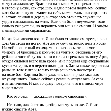
мечу нападавшему. Враг осел на землю, Арт перекатился
в сторону. Боже, как страшно. Ладно потом подумаем, сейчас
хотя бы отвлеку внимание на себя, может мальчики справятся.
Я встала спиной к дереву и старалась отбивать случайные
удары нападавших на меня. Толи они были неумехами, толи
сильно уже устали, но поранить они меня не смогли. И эльфы
с нападающими справились.
Когда бой закончился, на Инга было страшно смотреть, но он
хотя бы стоял на ногах. Арт же рухнул на землю весь в крови.
На мой неопытный взгляд, мне показалось, что он мог
умереть. Я бросилась к кому-то из убитых, оторвала от его
рубашки чистый кусок ткани и стала перевязывать ногу Арта,
откуда сильней всего шла кровь. Инг подавал еще оторванные
куски материи, и я перетягивала раны. Затем также перевязала
раны на теле Инга и только тогда решилась посмотреть
на поле боя. Картина была ужасная, меня прямо закачало
от увиденного. Только сейчас я реально испугалась. За себя
и за мальчиков. И как-то сразу поверила, что я в ином мире —
мире эльфов.
— Кто это был, — дрожащим голосом спросила я.
— Не знаю, давай с этим разберемся чуть позже. Сейчас
нужно спасать Арта.