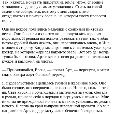
Так, кажется, ночевать придется на земле. Чтож, спасение
утопающих –дело рук самих утопающих. Спать на голой
земле я не собиралась, поэтому стала старательно
оглядываться в поисках бревна, на котором смогу провести
ночь.
Однако вскоре появились мальчики с охапками пихтовых
веток. Они бросили их на землю — получилась хорошая
подстилка. Я решила им помочь разложить ветки так, чтобы
потом удобней было лежать, они переглянулись вновь, и Инг
отошел в сторону. Когда мы справились с пастелью, уже горел
костер, на котором жарился какой-то зверь. Вот это да! Когда
тушка была готова, Арт снял ее с огня разделил на несколько
кусков и разложил на листья.
— Присаживайся, Елена, — позвал Арт, — перекуси, а затем
спать. Завтра ждет большой переход.
Я с удовольствием вцепилась зубами в жаренное мясо. Оно
было сочное, но совершенно несоленое. Ничего, соль — это
яд. Съев кусок, я поблагодарила мальчиков за ужин, сбегала
к ручью, привела себя в порядок и вернулась к лежанке. Мне
никогда не приходилось ночевать в таких условиях, но делать
нечего. Я легла на край импровизированной кровати. Ко мне
направился Арт, сердце застучало с бешенной скоростью,