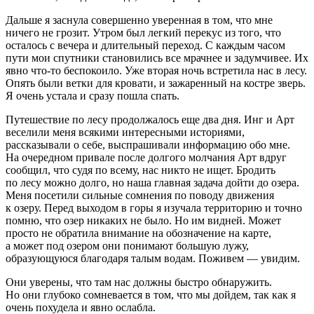
Дальше я заснула совершенно уверенная в том, что мне
ничего не грозит. Утром был легкий перекус из того, что
осталось с вечера и длительный переход. С каждым часом
пути мои спутники становились все мрачнее и задумчивее. Их
явно что-то беспокоило. Уже вторая ночь встретила нас в лесу.
Опять были ветки для кровати, и зажаренный на костре зверь.
Я очень устала и сразу пошла спать.
Путешествие по лесу продолжалось еще два дня. Инг и Арт
веселили меня всякими интересными историями,
рассказывали о себе, выспрашивали информацию обо мне.
На очередном привале после долгого молчания Арт вдруг
сообщил, что судя по всему, нас никто не ищет. Бродить
по лесу можно долго, но наша главная задача дойти до озера.
Меня посетили сильные сомнения по поводу движения
к озеру. Перед выходом в горы я изучала территорию и точно
помню, что озер никаких не было. Но им видней. Может
просто не обратила внимание на обозначение на карте,
а может под озером они понимают большую лужу,
образующуюся благодаря талым водам. Поживем — увидим.
Они уверены, что там нас должны быстро обнаружить.
Но они глубоко сомневается в том, что мы дойдем, так как я
очень похудела и явно ослабла.