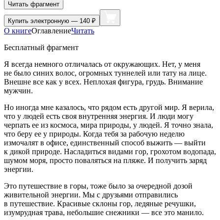
Читать фрагмент
Купить
электронную — 140 ₽
О книге
Оглавление
Читать
Бесплатный фрагмент
Я всегда немного отличалась от окружающих. Нет, у меня
не было синих волос, огромных туннелей или тату на лице.
Внешне все как у всех. Неплохая фигура, грудь. Внимание
мужчин.
Но иногда мне казалось, что рядом есть другой мир. Я верила,
что у людей есть своя внутренняя энергия. И люди могу
черпать ее из космоса, мира природы, у людей. Я точно знала,
что беру ее у природы. Когда тебя за рабочую неделю
измочалят в офисе, единственный способ выжить — выйти
к дикой природе. Насладиться видами гор, грохотом водопада,
шумом моря, просто поваляться на пляже. И получить заряд
энергии.
Это путешествие в горы, тоже было за очередной дозой
живительной энергии. Мы с друзьями отправились
в путешествие. Красивые склоны гор, ледяные речушки,
изумрудная трава, небольшие снежники — все это манило.