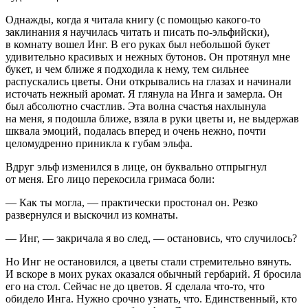
Однажды, когда я читала книгу (с помощью какого-то
заклинания я научилась читать и писать по-эльфийски),
в комнату вошел Инг. В его руках был небольшой букет
удивительно красивых и нежных бутонов. Он протянул мне
букет, и чем ближе я подходила к нему, тем сильнее
распускались цветы. Они открывались на глазах и начинали
источать нежный аромат. Я глянула на Инга и замерла. Он
был абсолютно счастлив. Эта волна счастья нахлынула
на меня, я подошла ближе, взяла в руки цветы и, не выдержав
шквала эмоций, подалась вперед и очень нежно, почти
целомудренно приникла к губам эльфа.
Вдруг эльф изменился в лице, он буквально отпрыгнул
от меня. Его лицо перекосила гримаса боли:
— Как ты могла, — практически простонал он. Резко
развернулся и выскочил из комнаты.
— Инг, — закричала я во след, — остановись, что случилось?
Но Инг не остановился, а цветы стали стремительно вянуть.
И вскоре в моих руках оказался обычный гербарий. Я бросила
его на стол. Сейчас не до цветов. Я сделала что-то, что
обидело Инга. Нужно срочно узнать, что. Единственный, кто