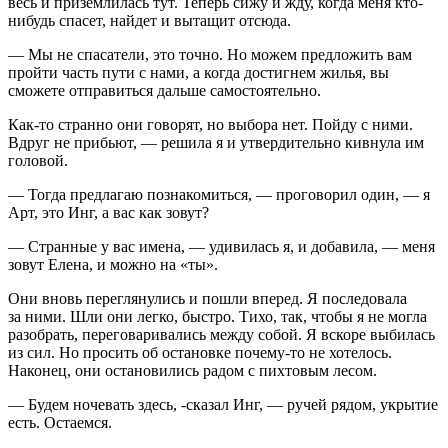
весь и приземлилась тут. Теперь сижу и жду, когда меня кто-
нибудь спасет, найдет и вытащит отсюда.
— Мы не спасатели, это точно. Но можем предложить вам
пройти часть пути с нами, а когда достигнем жилья, вы
сможете отправиться дальше самостоятельно.
Как-то странно они говорят, но выбора нет. Пойду с ними.
Вдруг не прибьют, — решила я и утвердительно кивнула им
головой.
— Тогда предлагаю познакомиться, — проговорил один, — я
Арт, это Инг, а вас как зовут?
— Странные у вас имена, — удивилась я, и добавила, — меня
зовут Елена, и можно на «ты».
Они вновь переглянулись и пошли вперед. Я последовала
за ними. Шли они легко, быстро. Тихо, так, чтобы я не могла
разобрать, переговаривались между собой. Я вскоре выбилась
из сил. Но просить об остановке почему-то не хотелось.
Наконец, они остановились радом с пихтовым лесом.
— Будем ночевать здесь, -сказал Инг, — ручей рядом, укрытие
есть. Остаемся.