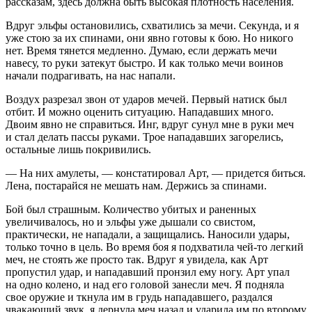
рассказам, здесь должна быть высокая плотность населения.
Вдруг эльфы остановились, схватились за мечи. Секунда, и я
уже стою за их спинами, они явно готовы к бою. Но никого
нет. Время тянется медленно. Думаю, если держать мечи
навесу, то руки затекут быстро. И как только мечи воинов
начали подрагивать, на нас напали.
Воздух разрезал звон от ударов мечей. Первый натиск был
отбит. И можно оценить ситуацию. Нападавших много.
Двоим явно не справиться. Инг, вдруг сунул мне в руки меч
и стал делать пассы руками. Трое нападавших загорелись,
остальные лишь покривились.
— На них амулеты, — констатировал Арт, — придется биться.
Лена, постарайся не мешать нам. Держись за спинами.
Бой был страшным. Количество убитых и раненных
увеличивалось, но и эльфы уже дышали со свистом,
практически, не нападали, а защищались. Наносили удары,
только точно в цель. Во время боя я подхватила чей-то легкий
меч, не стоять же просто так. Вдруг я увидела, как Арт
пропустил удар, и нападавший пронзил ему ногу. Арт упал
на одно колено, и над его головой занесли меч. Я подняла
свое оружие и ткнула им в грудь нападавшего, раздался
чвакающий звук, я дернула меч назад и ударила им по второму