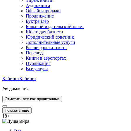
Тираж книги
Аудиокнига
Офлайн-продажи
Продвижение
Буктрейлер
Большой издательский пакет
Rideró для бизнеса
Юридический советник
Дополнительные услуги
Расшифровка текста
Перевод
Книги в аэропортах
Публикация
Все услуги
Кабинет
Кабинет
Уведомления
Отметить все как прочитанные
Показать ещё
18
+