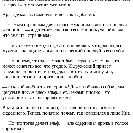
и горе. Горе унижение женщиной.
Арт задумался, помолчал и все-таки добавил:
— Самым страшным для любого мужчины является поцелуй
женщины, — я, до этого слушавшая все в пол-уха, обмерла.
Что значит «страшным».
— Нет, это не поцелуй страсти или любви, который дарит
мужчина женщине, а именно ее легкий поцелуй в его губы.
— Но почему, что здесь может быть страшным. У нас это
может означать все, что угодно. И дружеский привет,
и нежное «прости», и поддержка в трудную минута и,
конечно, страсть, и признание в любви.
— О какой любви ты говоришь? Даже любимую собаку мы
целуем в нос. А здесь эльф. Нет. Веками писано. Это
унижение эльфа, оскорбление его.
В комнате повисла тишина, что говорило о значимости
сказанного. Теперь понятно почему так изменился в лице Инг.
— Но что тогда делает эльф, — еле сдерживая дрожь в голосе
спросила я.