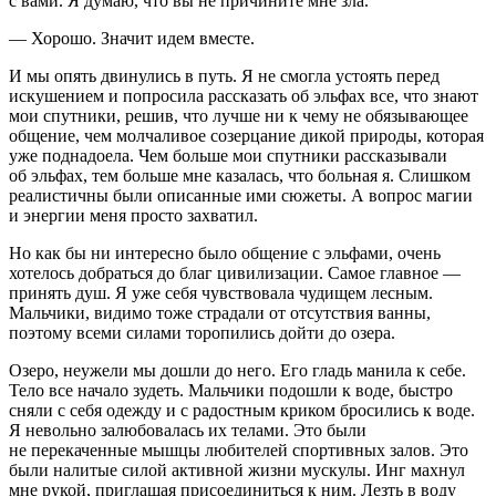
с вами. Я думаю, что вы не причините мне зла.
— Хорошо. Значит идем вместе.
И мы опять двинулись в путь. Я не смогла устоять перед
искушением и попросила рассказать об эльфах все, что знают
мои спутники, решив, что лучше ни к чему не обязывающее
общение, чем молчаливое созерцание дикой природы, которая
уже поднадоела. Чем больше мои спутники рассказывали
об эльфах, тем больше мне казалась, что больная я. Слишком
реалистичны были описанные ими сюжеты. А вопрос магии
и энергии меня просто захватил.
Но как бы ни интересно было общение с эльфами, очень
хотелось добраться до благ цивилизации. Самое главное —
принять душ. Я уже себя чувствовала чудищем лесным.
Мальчики, видимо тоже страдали от отсутствия ванны,
поэтому всеми силами торопились дойти до озера.
Озеро, неужели мы дошли до него. Его гладь манила к себе.
Тело все начало зудеть. Мальчики подошли к воде, быстро
сняли с себя одежду и с радостным криком бросились к воде.
Я невольно залюбовалась их телами. Это были
не перекаченные мышцы любителей спортивных залов. Это
были налитые силой активной жизни мускулы. Инг махнул
мне рукой, приглашая присоединиться к ним. Лезть в воду