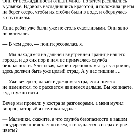
Они от неожиданности отшатнулись, но затем расплылись
в улыбке. Вдоволь насладившись красотой, я положила цветы
на берег озеро, чтобы их стебли были в воде, и обернулась
к спутникам.
Лица ребят уже были уже не столь счастливыми. Они явно
нервничали.
— В чем дело, — поинтересовалась я.
— Мы находимся на дальней внутренней границе нашего
города, и до сих пор к нам не примчалась служба
безопасности. Учитывая, какой переполох мы тут устроили,
здесь должен быть уже целый отряд. А у нас тишина….
— Уже вечереет, давайте дождемся утра, если ничего
не изменится, то с рассветом двинемся дальше. Вы же знаете,
куда нужно идти.
Вечер мы провели у костра за разговорами, а меня мучил
вопрос, который я все-таки задала:
— Мальчики, скажите, а что служба безопасности в вашем
государстве прилетает ко всем, кто купается в озерах и рвет
цветы?