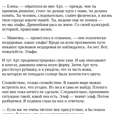
— Елена, — обратился ко мне Арт, — прежде, чем ты
примешь решение, стоит ли дальше идти с нами, ты должна
понять. Ты человек, следовательно, слабее физически, и жизнь
твоя гораздо короче нашей. Ты, видимо еще не поняла —
но мы эльфы. Древнейшая раса на земле. Со своей культурой,
историей, правилами жизни.
— Мамочки, — пронеслось в сознании, — они психически
нездоровые, какие эльфы! Вроде на всем протяжении пути
никаких признаков нездоровья не наблюдалось. Ан нет. Вот,
пожалуйста. Эльфы.
И тут Арт продемонстрировал свои уши. И как описывают
в книгах, раковина имела иную форму. Затем Арт чуть
расстегнул рубашку, и я увидела, что та часть кожи,
на которую не попадало солнце была золотистого цвета.
Спокойствие, только спокойствие. В нашем мире можно
встретить все, что угодно. Из леса я сама не выйду. Плохого
они мне пока ничего не сделали. Следовательно, принимаем
ситуацию такой, какой она есть. Эльф — значит эльф. Потом
разберемся. Я подняла глаза на них и ответила:
— Если вас не очень тяготит мое присутствие, я бы пошла