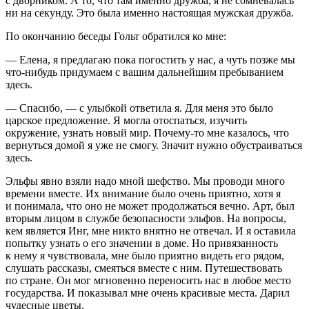
с дворником. А то, что там именно дружба, я не сомневалась
ни на секунду. Это была именно настоящая мужская дружба.
По окончанию беседы Гольт обратился ко мне:
— Елена, я предлагаю пока погостить у нас, а чуть позже мы
что-нибудь придумаем с вашим дальнейшим пребыванием
здесь.
— Спасибо, — с улыбкой ответила я. Для меня это было
царское предложение. Я могла отоспаться, изучить
окружение, узнать новый мир. Почему-то мне казалось, что
вернуться домой я уже не смогу. Значит нужно обустраиваться
здесь.
Эльфы явно взяли надо мной шефство. Мы проводи много
времени вместе. Их внимание было очень приятно, хотя я
и понимала, что оно не может продолжаться вечно. Арт, был
вторым лицом в службе безопасности эльфов. На вопросы,
кем является Инг, мне никто внятно не отвечал. И я оставила
попытку узнать о его значении в доме. Но привязанность
к нему я чувствовала, мне было приятно видеть его рядом,
слушать рассказы, смеяться вместе с ним. Путешествовать
по стране. Он мог мгновенно переносить нас в любое место
государства. И показывал мне очень красивые места. Дарил
чудесные цветы.