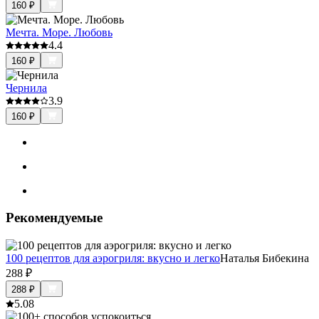
160
₽
Мечта. Море. Любовь
4.4
160
₽
Чернила
3.9
160
₽
Рекомендуемые
100 рецептов для аэрогриля: вкусно и легко
Наталья Бибекина
288
₽
288
₽
5.0
8