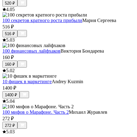
520
₽
4.0
5
100 секретов кратного роста прибыли
Мария Сергеева
516
₽
516
₽
5.0
3
100 финансовых лайфхаков
Виктория Бондарева
160
₽
160
₽
5.0
2
10 фишек в маркетинге
Andrey Kuzmin
1400
₽
1400
₽
5.0
4
100 мифов о Марафоне. Часть 2
Михаил Журавлев
272
₽
272
₽
5.0
3