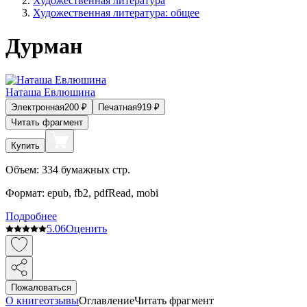
Художественная литература
Художественная литература: общее
Дурман
Наташа Евлюшина
Электронная
200
₽
Печатная
919
₽
Читать фрагмент
Купить
Объем:
334
бумажных стр.
Формат:
epub, fb2, pdfRead, mobi
Подробнее
5.0
6
Оценить
Пожаловаться
О книге
отзывы
Оглавление
Читать фрагмент