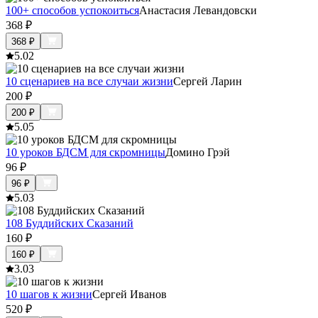
100+ способов успокоиться
Анастасия Левандовски
368
₽
368
₽
5.0
2
10 сценариев на все случаи жизни
Сергей Ларин
200
₽
200
₽
5.0
5
10 уроков БДСМ для скромницы
Домино Грэй
96
₽
96
₽
5.0
3
108 Буддийских Сказаний
160
₽
160
₽
3.0
3
10 шагов к жизни
Сергей Иванов
520
₽