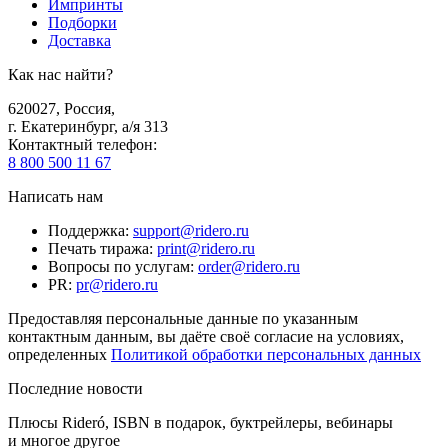
Импринты
Подборки
Доставка
Как нас найти?
620027
,
Россия
,
г. Екатеринбург, а/я 313
Контактный телефон
:
8 800 500 11 67
Написать нам
Поддержка
:
support@ridero.ru
Печать тиража
:
print@ridero.ru
Вопросы по услугам
:
order@ridero.ru
PR
:
pr@ridero.ru
Предоставляя персональные данные по указанным
контактным данным, вы даёте своё согласие на условиях,
определенных
Политикой обработки персональных данных
Последние новости
Плюсы Rideró, ISBN в подарок, буктрейлеры, вебинары
и многое другое