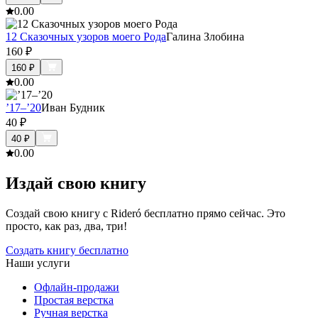
0.0
0
12 Сказочных узоров моего Рода
Галина Злобина
160
₽
160
₽
0.0
0
’17–’20
Иван Будник
40
₽
40
₽
0.0
0
Издай свою книгу
Создай свою книгу с Rideró бесплатно прямо сейчас. Это
просто, как раз, два, три!
Создать книгу бесплатно
Наши услуги
Офлайн-продажи
Простая верстка
Ручная верстка