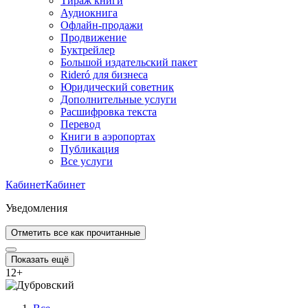
Тираж книги
Аудиокнига
Офлайн-продажи
Продвижение
Буктрейлер
Большой издательский пакет
Rideró для бизнеса
Юридический советник
Дополнительные услуги
Расшифровка текста
Перевод
Книги в аэропортах
Публикация
Все услуги
Кабинет
Кабинет
Уведомления
Отметить все как прочитанные
Показать ещё
12
+