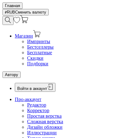
Главная
RUB
Сменить валюту
Магазин
Импринты
Бестселлеры
Бесплатные
Скидки
Подборки
Автору
Войти в аккаунт
Про-аккаунт
Редактор
Корректор
Простая верстка
Сложная верстка
Дизайн обложки
Иллюстрации