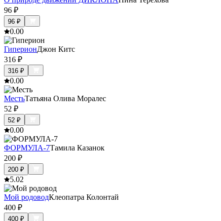
96
₽
96
₽
0.0
0
Гиперион
Джон Китс
316
₽
316
₽
0.0
0
Месть
Татьяна Олива Моралес
52
₽
52
₽
0.0
0
ФОРМУЛА-7
Тамила Казанок
200
₽
200
₽
5.0
2
Мой родовод
Клеопатра Колонтай
400
₽
400
₽