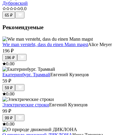
Дубровский
0.0
65
₽
Рекомендуемые
Wie man versteht, dass du einen Mann magst
Alice Meyer
196
₽
196
₽
0.0
0
Екатеринбург. Трамвай
Евгений Кузнецов
59
₽
59
₽
0.0
0
Электрические строки
Евгений Кузнецов
99
₽
99
₽
0.0
0
О природе движений ДИКЛОНА
Нина Терехова