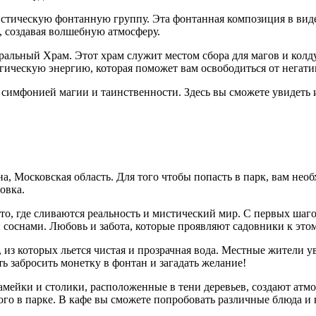
истическую фонтанную группу. Эта фонтанная композиция в вид
т, создавая волшебную атмосферу.
альный Храм. Этот храм служит местом сбора для магов и колду
гическую энергию, которая поможет вам освободиться от негат
симфонией магии и таинственности. Здесь вы сможете увидеть и
а, Московская область. Для того чтобы попасть в парк, вам нео
овка.
, где сливаются реальность и мистический мир. С первых шагов
соснами. Любовь и забота, которые проявляют садовники к этом
 из которых льется чистая и прозрачная вода. Местные жители 
ть забросить монетку в фонтан и загадать желание!
камейки и столики, расположенные в тени деревьев, создают атм
ого в парке. В кафе вы сможете попробовать различные блюда и