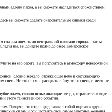
ебным аллеям парка, а вы сможете насладиться спокойствием
Здесь вы сможете сделать очаровательные снимки среди
я сначала доехать до центральной площади города, а затем
Следуя им, вы дойдете прямо до озера Комаровское.
упите на его берега, вы погрузитесь в атмосферу невероятной
окойной, словно зеркало, отражающее небо и окружающую
м свете. Никто не смог раскрыть тайну этого света, и местные
голубое пламя, словно вспыхивающие звезды, отражается в воде
ями этого таинственного события.
том. Говорят, что озеро представляет собой портал в другое
магическим силам и осуществить свои самые заветные желания.