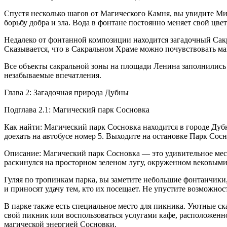
Спустя несколько шагов от Магического Камня, вы увидите М
борьбу добра и зла. Вода в фонтане постоянно меняет свой цве
Недалеко от фонтанной композиции находится загадочный Сакр
Сказывается, что в Сакральном Храме можно почувствовать ма
Все объекты сакральной зоны на площади Ленина заполнились 
незабываемые впечатления.
Глава 2: Загадочная природа Дубны
Подглава 2.1: Магический парк Сосновка
Как найти: Магический парк Сосновка находится в городе Дубн
доехать на автобусе номер 5. Выходите на остановке Парк Сосн
Описание: Магический парк Сосновка — это удивительное место
раскинулся на просторном зеленом лугу, окруженном вековыми 
Гуляя по тропинкам парка, вы заметите небольшие фонтанчики,
и приносят удачу тем, кто их посещает. Не упустите возможнос
В парке также есть специальное место для пикника. Уютные с
свой пикник или воспользоваться услугами кафе, расположенн
магической энергией Сосновки.