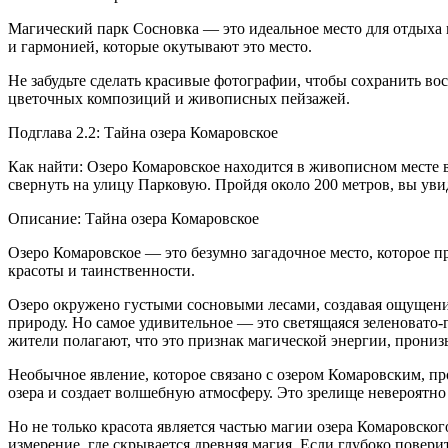
Магический парк Сосновка — это идеальное место для отдыха в
и гармонией, которые окутывают это место.
Не забудьте сделать красивые фотографии, чтобы сохранить в
цветочных композиций и живописных пейзажей.
Подглава 2.2: Тайна озера Комаровское
Как найти: Озеро Комаровское находится в живописном месте в 
свернуть на улицу Парковую. Пройдя около 200 метров, вы уви
Описание: Тайна озера Комаровское
Озеро Комаровское — это безумно загадочное место, которое п
красоты и таинственности.
Озеро окружено густыми сосновыми лесами, создавая ощущение
природу. Но самое удивительное — это светящаяся зеленовато-г
жители полагают, что это признак магической энергии, прони
Необычное явление, которое связано с озером Комаровским, про
озера и создает волшебную атмосферу. Это зрелище невероятно
Но не только красота является частью магии озера Комаровског
измерение, где скрывается древняя магия. Если глубоко повери