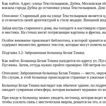
Как найти: Адрес: улица Текстильщиков, Дубна, Московская о
вокзала города Дубна до остановки улица Текстильщиков. Дом
Описание: Старинный дом на улице Текстильщиков является о
и отличается своей архитектурой в стиле модерн. Внешний вид
Зайдя внутрь старинного дома, вы попадете в настоящую стран
и мистики. На стенах висят потрясающие картины и фрески, 
Особое внимание привлекает библиотека, в которой хранятся 
содержит множество древних текстов, которые могут помочь в
Подглава 3.2: Заброшенная больница Белая Тишна
Как найти: Больница Белая Тишна находится по адресу ул. Пуга
Пугачева. Затем, оттуда нужно пройти примерно 100 метров по
Описание: Заброшенная больница Белая Тишна — место, окруже
По слухам, в этой больнице происходили странные и ужасные
Больница Белая Тишна выглядит как обычное здание, но подро
ожидает сумрачная атмосфера, которая вызывает мурашки по ко
При входе в больницу можно увидеть лестницу, которая ведет 
чтобы усилить связь с мистическим миром, решатся на это, и