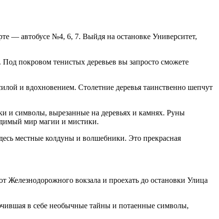
те — автобусе №4, 6, 7. Выйдя на остановке Университет,
. Под покровом тенистых деревьев вы запросто сможете
силой и вдохновением. Сто
летн
ие деревья таинственно шепчут
ки и символы, вырезанные на деревьях и камнях. Руны
видимый мир магии и мистики.
здесь местные колдуны и волшебники. Это прекрасная
 от Железнодорожного вокзала и проехать до остановки Улица
лючившая в себе необычные тайны и потаенные символы,