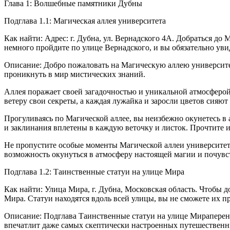
Глава 1: Волшебные памятники Дубны
Подглава 1.1: Магическая аллея университета
Как найти: Адрес: г. Дубна, ул. Вернадского 4А. Добраться д
немного пройдите по улице Вернадского, и вы обязательно уви
Описание: Добро пожаловать на Магическую аллею университета
проникнуть в мир мистических знаний.
Аллея поражает своей загадочностью и уникальной атмосферой
ветеру свои секреты, а каждая лужайка и заросли цветов сияю
Прогуливаясь по Магической аллее, вы неизбежно окунетесь в 
и заклинания вплетены в каждую веточку и листок. Прочтите 
Не пропустите особые моменты Магической аллеи университета
возможность окунуться в атмосферу настоящей магии и почувст
Подглава 1.2: Таинственные статуи на улице Мира
Как найти: Улица Мира, г. Дубна, Московская область. Чтобы 
Мира. Статуи находятся вдоль всей улицы, вы не сможете их п
Описание: Подглава Таинственные статуи на улице Мираперене
впечатлит даже самых скептически настроенных путешественн