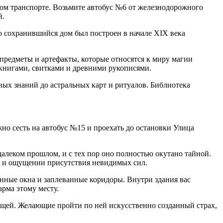
ном транспорте. Возьмите автобус №6 от железнодорожного
й.
о сохранившийся дом был построен в начале XIX века
 предметы и артефакты, которые относятся к миру магии
книгами, свитками и древними рукописями.
ных знаний до астральных карт и ритуалов. Библиотека
жно сесть на автобус №15 и проехать до остановки Улица
алеком прошлом, и с тех пор оно полностью окутано тайной.
в и ощущении присутствия невидимых сил.
енные окна и заплеванные коридоры. Внутри здания вас
рма этому месту.
вещей. Желающие пройти по ней искусственно созданный страх,