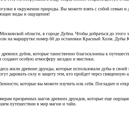
огулки в окружении природы. Вы можете взять с собой семью и 
ясающие виды и ощущения!
сковской области, в городе Дубна. Чтобы добраться до этого з
12 или на маршрутке номер 60 до остановки Красный Холм. Дубы
 древних дубов, которые таинственно благосклонны к путешес
 создают особую атмосферу загадки и мистики.
есь жили древние друиды, которые использовали дубы в своей 
могут даровать силу и защиту тем, кто пройдет через священную
нности, которые вы можете изучить илк себя. Погладьте и откр
 мерам призрачных шагов древних друидов, которые еще ощущаютс
ашем путешествии в мир магии и тайн.