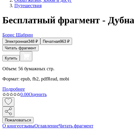
Образ жизни, хобби и досуг
Путешествия
Бесплатный фрагмент - Дубна
Борис Шабрин
Электронная
348
₽
Печатная
963
₽
Читать фрагмент
Купить
Объем:
56
бумажных стр.
Формат:
epub, fb2, pdfRead, mobi
Подробнее
0.0
0
Оценить
Пожаловаться
О книге
отзывы
Оглавление
Читать фрагмент