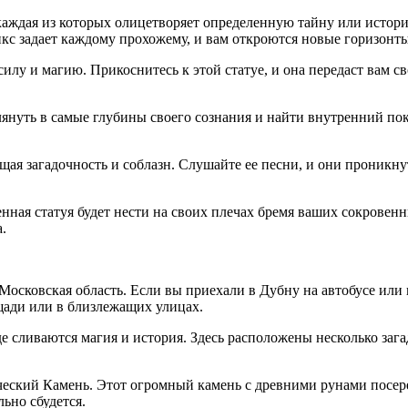
, каждая из которых олицетворяет определенную тайну или ист
инкс задает каждому прохожему, и вам откроются новые горизонт
илу и магию. Прикоснитесь к этой статуе, и она передаст вам с
нуть в самые глубины своего сознания и найти внутренний пок
ая загадочность и соблазн. Слушайте ее песни, и они проникн
нная статуя будет нести на своих плечах бремя ваших сокровен
.
Московская область. Если вы приехали в Дубну на автобусе или
щади или в близлежащих улицах.
е сливаются магия и история. Здесь расположены несколько заг
еский Камень. Этот огромный камень с древними рунами посере
льно сбудется.