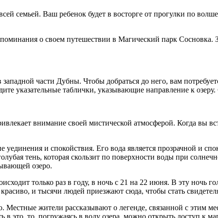
сей семьей. Ваш ребенок будет в восторге от прогулки по волш
оспоминания о своем путешествии в Магический парк Сосновка. 
западной части Дубны. Чтобы добраться до него, вам потребуетс
дите указательные таблички, указывающие направление к озеру. 
ривлекает внимание своей мистической атмосферой. Когда вы вст
 уединения и спокойствия. Его вода является прозрачной и сп
олубая тень, которая скользит по поверхности воды при солнечно
зывающей озеро.
исходит только раз в году, в ночь с 21 на 22 июня. В эту ночь 
 красиво, и тысячи людей приезжают сюда, чтобы стать свидетел
о. Местные жители рассказывают о легенде, связанной с этим мес
ть в это, то, погружаясь в воду озера, можно открыть доступ к 