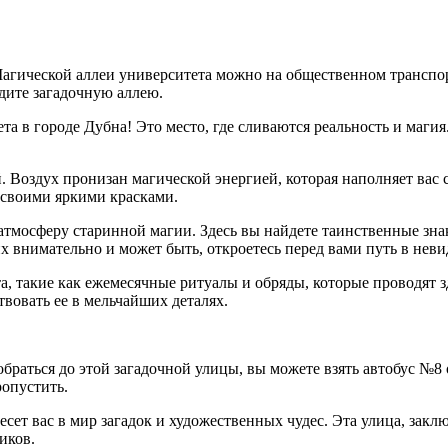
о Магической аллеи университета можно на общественном транспор
дите загадочную аллею.
 в городе Дубна! Это место, где сливаются реальность и магия
. Воздух пронизан магической энергией, которая наполняет вас 
т своими яркими красками.
атмосферу старинной магии. Здесь вы найдете таинственные зна
их внимательно и может быть, откроетесь перед вами путь в не
, такие как ежемесячные ритуалы и обряды, которые проводят 
вовать ее в мельчайших деталях.
добраться до этой загадочной улицы, вы можете взять автобус №8
ропустить.
сет вас в мир загадок и художественных чудес. Эта улица, зак
иков.