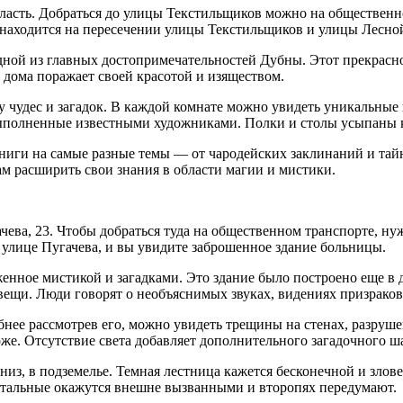
бласть. Добраться до улицы Текстильщиков можно на обществен
 находится на пересечении улицы Текстильщиков и улицы Лесно
дной из главных достопримечательностей Дубны. Этот прекрасн
 дома поражает своей красотой и изяществом.
у чудес и загадок. В каждой комнате можно увидеть уникальные
выполненные известными художниками. Полки и столы усыпаны 
книги на самые разные темы — от чародейских заклинаний и тай
ам расширить свои знания в области магии и мистики.
чева, 23. Чтобы добраться туда на общественном транспорте, ну
 улице Пугачева, и вы увидите заброшенное здание больницы.
нное мистикой и загадками. Это здание было построено еще в д
 вещи. Люди говорят о необъяснимых звуках, видениях призрако
бнее рассмотрев его, можно увидеть трещины на стенах, разруш
же. Отсутствие света добавляет дополнительного загадочного ша
вниз, в подземелье. Темная лестница кажется бесконечной и зло
 остальные окажутся внешне вызванными и второпях передумают.