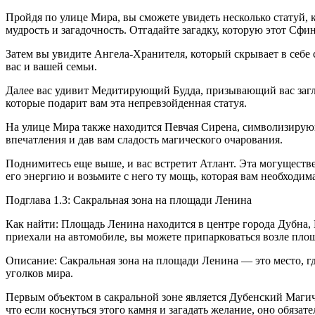
Пройдя по улице Мира, вы сможете увидеть несколько статуй
мудрость и загадочность. Отгадайте загадку, которую этот Сф
Затем вы увидите Ангела-Хранителя, который скрывает в себе с
вас и вашей семьи.
Далее вас удивит Медитирующий Будда, призывающий вас загля
которые подарит вам эта непревзойденная статуя.
На улице Мира также находится Певчая Сирена, символизирующ
впечатления и дав вам сладость магического очарования.
Поднимитесь еще выше, и вас встретит Атлант. Эта могуществе
его энергию и возьмите с него ту мощь, которая вам необходима
Подглава 1.3: Сакральная зона на площади Ленина
Как найти: Площадь Ленина находится в центре города Дубна, 
приехали на автомобиле, вы можете припарковаться возле пло
Описание: Сакральная зона на площади Ленина — это место, гд
уголков мира.
Первым объектом в сакральной зоне является Дубенский Магич
что если коснуться этого камня и загадать желание, оно обязате