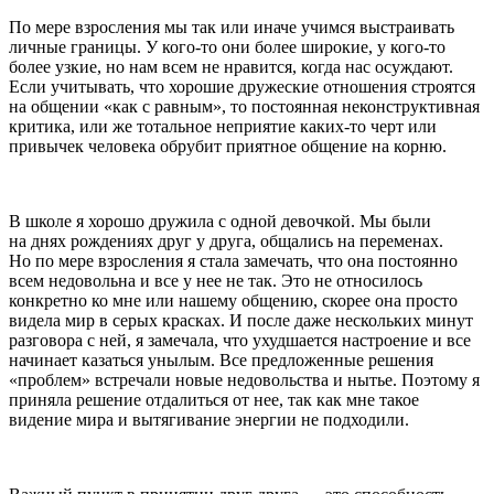
По мере взросления мы так или иначе учимся выстраивать
личные границы. У кого-то они более широкие, у кого-то
более узкие, но нам всем не нравится, когда нас осуждают.
Если учитывать, что хорошие дружеские отношения строятся
на общении «как с равным», то постоянная неконструктивная
критика, или же тотальное неприятие каких-то черт или
привычек человека обрубит приятное общение на корню.
В школе я хорошо дружила с одной девочкой. Мы были
на днях рождениях друг у друга, общались на переменах.
Но по мере взросления я стала замечать, что она постоянно
всем недовольна и все у нее не так. Это не относилось
конкретно ко мне или нашему общению, скорее она просто
видела мир в серых красках. И после даже нескольких минут
разговора с ней, я замечала, что ухудшается настроение и все
начинает казаться унылым. Все предложенные решения
«проблем» встречали новые недовольства и нытье. Поэтому я
приняла решение отдалиться от нее, так как мне такое
видение мира и вытягивание энергии не подходили.