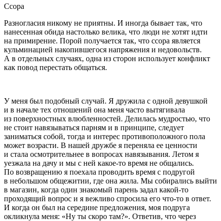
Ссора
Разногласия никому не приятны. И иногда бывает так, что
нанесенная обида настолько велика, что люди не хотят идти
на примирение. Порой получается так, что ссора является
кульминацией накопившегося напряжения и недовольств.
А в отдельных случаях, одна из сторон использует конфликт
как повод перестать общаться.
У меня был подобный случай. Я дружила с одной девушкой
и в начале тех отношений она меня часто вытягивала
из поверхностных влюбленностей. Делилась мудростью, что
не стоит навязываться парням и в принципе, следует
заниматься собой, тогда и интерес противоположного пола
может возрасти. В нашей дружбе я переняла ее ценности
и стала осмотрительнее в вопросах навязывания. Летом я
уезжала на дачу и мы с ней какое-то время не общались.
По возвращению я поехала проводить время с подругой
в не
боль
шом общежитии, где она жила. Мы собирались выйти
в магазин, когда один знакомый парень задал какой-то
проходящий вопрос и я вежливо спросила его что-то в ответ.
И когда он был на середине предложения, моя подруга
окликнула меня: «Ну ты скоро там?». Ответив, что через