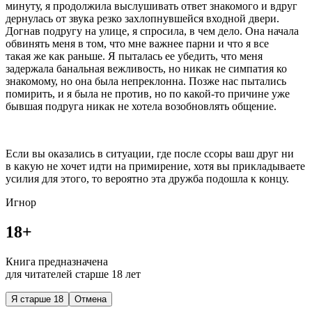
минуту, я продолжила выслушивать ответ знакомого и вдруг
дернулась от звука резко захлопнувшейся входной двери.
Догнав подругу на улице, я спросила, в чем дело. Она начала
обвинять меня в том, что мне важнее парни и что я все
такая же как раньше. Я пыталась ее убедить, что меня
задержала б
анальн
ая вежливость, но никак не симпатия ко
знакомому, но она была непреклонна. Позже нас пытались
помирить, и я была не против, но по какой-то причине уже
бывшая подруга никак не хотела возобновлять общение.
Если вы оказались в ситуации, где после ссоры ваш друг ни
в какую не хочет идти на примирение, хотя вы прикладываете
усилия для этого, то вероятно эта дружба подошла к концу.
Игнор
18+
Книга предназначена
для читателей старше 18 лет
Я старше 18
Отмена