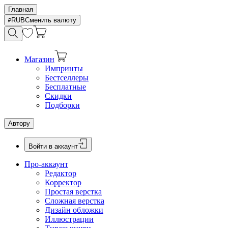
Главная
RUB
Сменить валюту
Магазин
Импринты
Бестселлеры
Бесплатные
Скидки
Подборки
Автору
Войти в аккаунт
Про-аккаунт
Редактор
Корректор
Простая верстка
Сложная верстка
Дизайн обложки
Иллюстрации