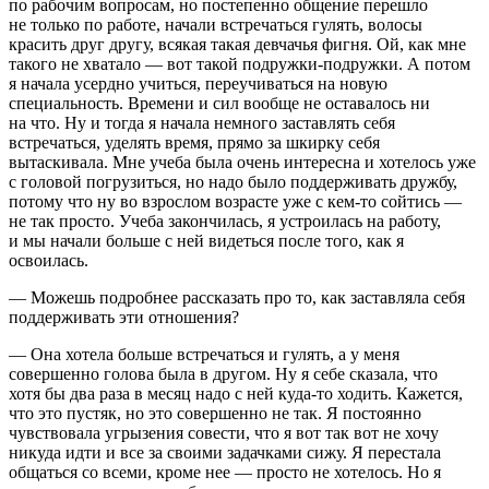
по рабочим вопросам, но постепенно общение перешло
не только по работе, начали встречаться гулять, волосы
красить друг другу, всякая такая девчачья фигня. Ой, как мне
такого не хватало — вот такой подружки-подружки. А потом
я начала усердно учиться, переучиваться на новую
специальность. Времени и сил вообще не оставалось ни
на что. Ну и тогда я начала немного заставлять себя
встречаться, уделять время, прямо за шкирку себя
вытаскивала. Мне учеба была очень интересна и хотелось уже
с головой погрузиться, но надо было поддерживать дружбу,
потому что ну во взрослом возрасте уже с кем-то сойтись —
не так просто. Учеба закончилась, я устроилась на работу,
и мы начали
боль
ше с ней видеться после того, как я
освоилась.
— Можешь подробнее рассказать про то, как заставляла себя
поддерживать эти отношения?
— Она хотела
боль
ше встречаться и гулять, а у меня
совершенно голова была в другом. Ну я себе сказала, что
хотя бы два раза в месяц надо с ней куда-то ходить. Кажется,
что это пустяк, но это совершенно не так. Я постоянно
чувствовала угрызения совести, что я вот так вот не хочу
никуда идти и все за своими задачками сижу. Я перестала
общаться со всеми, кроме нее — просто не хотелось. Но я