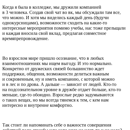
Когда я была в колледже, мы дружили компанией
в 3 человека. Создав свой чат во вк, мы обсуждали там все,
что можно. И хотя мы виделись каждый день (будучи
однокурсницами), возможности сходить на какие-то
интересные мероприятия помимо учебы, нас тоже прельщали
и каждая вносила свой вклад, предлагая совместное
времяпрепровождение.
Во взрослом мире пришло осознание, что в любых
взаимоотношениях мы ищем выгоду. И это нормально.
Конкретно от дружеских связей
боль
шинство ждет
поддержки, общения, возможности делиться важным
и сокровенным, ну и иметь компанию, с которой можно
и в лес и по дрова. А дальше — зависит от людей. Кто-то
на подсознательном уровне в дружбе отдает
боль
ше, кто-то
меньше, где-то обоюдно. Взрослые редко задумываются
о таких вещах, но мы всегда тянемся к тем, с кем нам
интересно и внутренне комфортно.
Так стоит ли напоминать себе о важности совершения