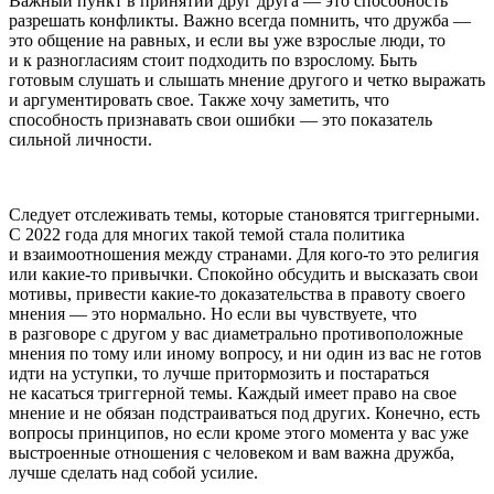
Важный пункт в принятии друг друга — это способность
разрешать конфликты. Важно всегда помнить, что дружба —
это общение на равных, и если вы уже взрослые люди, то
и к разногласиям стоит подходить по взрослому. Быть
готовым слушать и слышать мнение другого и четко выражать
и аргументировать свое. Также хочу заметить, что
способность признавать свои ошибки — это показатель
сильной личности.
Следует отслеживать темы, которые становятся триггерными.
С 2022 года для многих такой темой стала политика
и взаимоотношения между странами. Для кого-то это религия
или какие-то привычки. Спокойно обсудить и высказать свои
мотивы, привести какие-то доказательства в правоту своего
мнения — это нормально. Но если вы чувствуете, что
в разговоре с другом у вас диаметрально противоположные
мнения по тому или иному вопросу, и ни один из вас не готов
идти на уступки, то лучше притормозить и постараться
не касаться триггерной темы. Каждый имеет право на свое
мнение и не обязан подстраиваться под других. Конечно, есть
вопросы принципов, но если кроме этого момента у вас уже
выстроенные отношения с человеком и вам важна дружба,
лучше сделать над собой усилие.