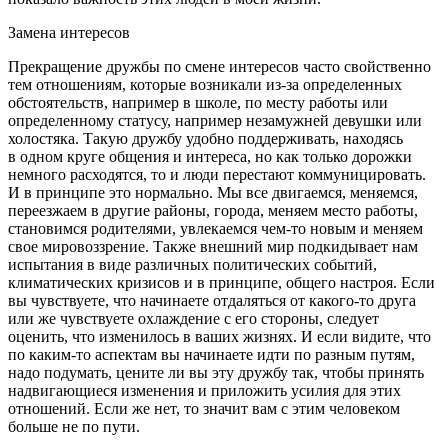
Замена интересов
Прекращение дружбы по смене интересов часто свойственно
тем отношениям, которые возникали из-за определенных
обстоятельств, например в школе, по месту работы или
определенному статусу, например незамужней девушки или
холостяка. Такую дружбу удобно поддерживать, находясь
в одном круге общения и интереса, но как только дорожки
немного расходятся, то и люди перестают коммуницировать.
И в принципе это нормально. Мы все двигаемся, меняемся,
переезжаем в другие районы, города, меняем место работы,
становимся родителями, увлекаемся чем-то новым и меняем
свое
мировоззрение
. Также внешний мир подкидывает нам
испытания в виде различных политических событий,
климатических кризисов и в принципе, общего настроя. Если
вы чувствуете, что начинаете отдаляться от какого-то друга
или же чувствуете охлаждение с его стороны, следует
оценить, что изменилось в ваших жизнях. И если видите, что
по каким-то аспектам вы начинаете идти по разным путям,
надо подумать, цените ли вы эту дружбу так, чтобы принять
надвигающиеся изменения и приложить усилия для этих
отношений. Если же нет, то значит вам с этим человеком
боль
ше не по пути.