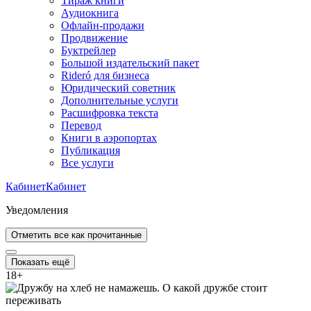
Тираж книги
Аудиокнига
Офлайн-продажи
Продвижение
Буктрейлер
Большой издательский пакет
Rideró для бизнеса
Юридический советник
Дополнительные услуги
Расшифровка текста
Перевод
Книги в аэропортах
Публикация
Все услуги
Кабинет
Кабинет
Уведомления
Отметить все как прочитанные
Показать ещё
18
+