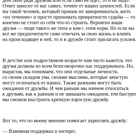
действий ради дружбы или если само не идет, то и не надо?
Ответ зависит от вас самих, точнее от ваших ценностей. Если
вы такой человек, который привык не заморачиваться, жить
«по течению» и просто принимать превратности судьбы — то
конечно не стоит из себя что-то строить. Вероятно ваши
друзья — люди такого же типа и вам с этим норм. Но если вы
все же предпочитаете сами отвечать за свою жизнь и влиять
на происходящее в ней, то и в дружбе стоит прилагать усилия.
В детстве или
подрост
ковом возрасте нам часто кажется, что
друзья должны во всем безоговорочно нас поддерживать. Но,
вырастая, мы понимаем, что они отдельные личности,
со своим складом ума, своими мыслями, которые зачастую
могут отличаться от наших. Также разными могут быть
ожидания от дружбы. И чем раньше мы начнем относиться
к друзьям, как к равным и не завышать ожидания, тем быстрее
мы сможем выстроить крепкую взрослую дружбу.
Вот то, что по моему мнению помогает укреплять дружбу:
— Взаимная поддержка и интерес.