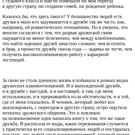
с седьмого класса и нам не помешали ни мой переезд
в другую страну, ни создание семей, ни рождение ребенка.
Казалось бы, что здесь такого? У
боль
шинства людей есть
друзья и мало кто задумывается о дружбе так же часто, как,
например, об романтических отношениях. Но я уверена, что
многие согласятся с тем, что разрыв дружеской связи
ощущается не менее болезненно, чем между влюбленными,
что найти хороших друзей зачастую сложнее, чем вступить
в брак, а пронести дружбу сквозь года — задачка не легче, чем
получить высокооплачиваемую работу с карьерной
лестницей.
За свою не столь длинную жизнь я побывала в разных видах
дружеских взаимоотношений. И в вынужденной дружбе,
и в дружбе с выгодой, и в настоящей, и там, где меня
использовали, и в прервавшейся из-за обстоятельств, и в той,
где от меня отказались. Я человек, который любит все
анализировать, с переездом в другую страну, остро ощутила
нехватку дружеского общения. Это и повлияло
на возникновение идеи написать книгу о том, что же такое
дружба. Я расписала ее виды, какие переживания случаются
у практически всех социализированных людей и постаралась
показать, что любой опыт взаимоотношений, который может