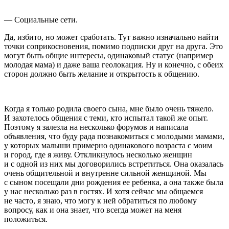
— Социальные сети.
Да, избито, но может сработать. Тут важно изначально найти
точки соприкосновения, помимо подписки друг на друга. Это
могут быть общие интересы, одинаковый статус (например
молодая мама) и даже ваша геолокация. Ну и конечно, с обеих
сторон должно быть желание и открытость к общению.
Когда я только родила своего сына, мне было очень тяжело.
И захотелось общения с теми, кто испытал такой же опыт.
Поэтому я залезла на несколько форумов и написала
объявления, что буду рада познакомиться с молодыми мамами,
у которых малыши примерно одинакового возраста с моим
и город, где я живу. Откликнулось несколько женщин
и с одной из них мы договорились встретиться. Она оказалась
очень общительной и внутренне сильной женщиной. Мы
с сыном посещали дни рождения ее ребенка, а она также была
у нас несколько раз в гостях. И хотя сейчас мы общаемся
не часто, я знаю, что могу к ней обратиться по любому
вопросу, как и она знает, что всегда может на меня
положиться.