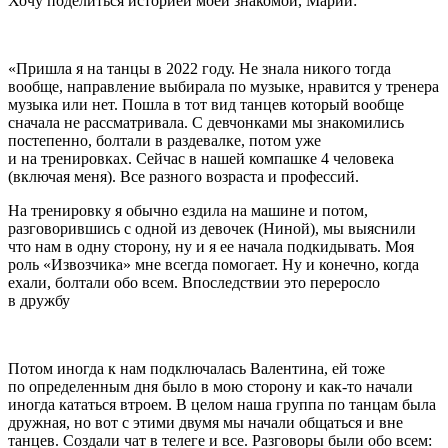
Хочу поделиться историей моей знакомой, М
арии
:
«Пришла я на танцы в 2022 году. Не знала никого тогда
вообще, направление выбирала по музыке, нравится у тренера
музыка или нет. Пошла в тот вид танцев который вообще
сначала не рассматривала. С девчонками мы знакомились
постепенно, болтали в раздевалке, потом уже
и на тренировках. Сейчас в нашей компашке 4 человека
(включая меня). Все разного возраста и профессий.
На тренировку я обычно ездила на машине и потом,
разговорившись с одной из девочек (Ниной), мы выяснили
что нам в одну сторону, ну и я ее начала подкидывать. Моя
роль «Извозчика» мне всегда помогает. Ну и конечно, когда
ехали, болтали обо всем. Впоследствии это переросло
в дружбу
Потом иногда к нам подключалась Валентина, ей тоже
по определенным дня было в мою сторону и как-то начали
иногда кататься втроем. В целом наша группа по танцам была
дружная, но вот с этими двумя мы начали общаться и вне
танцев. Создали чат в телеге и все. Разговоры были обо всем: