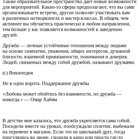
Также образовательное пространство дает новые возможности
для мероприятий. Какие-то сферы предполагают, что вы сами
организовываете встречи, другие позволят участвовать вам
в различных нетворкингах и мастер-классах. В общем, чем
активнее вы обучаетесь практически в любом направлении,
тем
боль
ше у вас появляется возможностей к заведению
друзей.
Дру́жба — личные устойчивые отношения между людьми
на основе симпатии, уважения, общих интересов, духовной
близости, взаимной привязанности, понимания и доверия.
Людей, связанных между собой дружбой, называют друзьями.
(с) Википедия
Не в одни ворота. Поддержание дружбы
«Любовь может обойтись без взаимности, но дружба —
никогда.» — Омар Хайям
В детстве мне казалось, что дружба укрепляется сама собой.
Посидели вместе на уроках, пообсуждали сп
летн
и, выбежали
на перемене в магазин. Если это не школьный друг, тогда
прогулялись во дворе, сходили в кино или просто где-то