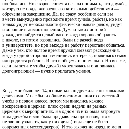
пообщались. Но с взрослением я начала понимать, что дружба,
которую не поддерживаешь сознательными действиями —
обречена на завершение. Да, не сразу, особенно если вы
вместе вынужденно проводите время (учеба, работа), но как
только уйдет необходимость физически бывать рядом, уйдут
и хорошие взаимоотношения. Думаю таких историй
у каждого найдется целый вагон: когда хорошо общались
в школе, но потом разошлись, были не разлей вода
в университете, но при выходе на работу перестали общаться.
Даже у тех, кто долгое время дружил бывают расхождения,
когда у одной стороны изменились интересы, появилась семья
или родился ребенок. И это в общем-то нормально. Но все же,
если вы хотите чтобы дружба укреплялась и становилась
долгоиграющей — нужно прилагать усилия.
Когда мне было лет 14, я номинально дружила с несколькими
девочками. У нас были общие воспоминания с совместной
учебы в первом классе, потом мы виделись каждое
воскресение в церкви, плюс среди недели на разных
церковных мероприятиях. На одном из них была затронута
тема дружбы и мне была предъявлена претензия, что я
не звоню узнавать, как у них дела (тогда еще не было
современных мессенджеров). И это заявление изрядно меня