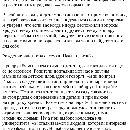
и расстраивать и радовать — это нормально.
В этой книге вы увидите много жизненных примеров и моих,
и людей, которые согласились поделиться своими историями.
Я уверена, что если вас когда-нибудь беспокоили вопросы
вроде: почему так тяжело найти друзей, почему мой друг
перестал общаться со мной, как улучшить взаимоотношения
и все ли с вами в порядке, то читая, вы точно найдете что-то
для себя.
Рождение или посадка семян. Начало дружбы
Про дружбу мы знаем с самого детства, даже когда сами еще
ее не осознаем. Родители подталкивают нас к другим
малышам на детской площадке и говорят: «Иди поиграй».
И когда в следующий раз они приводят нас в парк и видят
того же ребенка, мы слышим: «Вон твой друг. Поиграйте
вместе». Потом воспитатели в детском саду сажают нас
за стол рядом с определенными детьми и при выходе
на прогулку кричат: «Разбейтесь на пары!». В школе классный
преподаватель создает рассадку и вынуждает проводить
огромное количество времени, окруженным одними
и теми же людьми. Ну а при выборе колледжа или
университета, мы сталкиваемся с людьми, которым интересна
та же сфера, что и нам. На работе коллег не выбирают.