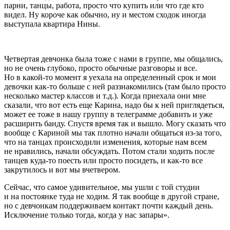
парни, танцы, работа, просто что купить или что где кто
видел. Ну короче как обычно, ну и местом сходок иногда
выступала квартира Нины.
Четвертая девчонка была тоже с нами в группе, мы общались,
но не очень глубоко, просто обычные разговоры и все.
Но в какой-то момент я уехала на определенный срок и мои
девочки как-то
боль
ше с ней раззнакомились (там было просто
несколько мастер классов и т.д.). Когда приехала они мне
сказали, что вот есть еще Карина, надо бы к ней приглядеться,
может ее тоже в нашу группу в телеграмме добавить и уже
расширить банду. Спустя время так и вышло. Могу сказать что
вообще с Кариной мы так плотно начали общаться из-за того,
что на танцах происходили изменения, которые нам всем
не нравились, начали обсуждать. Потом стали ходить после
танцев куда-то поесть или просто посидеть, и как-то все
закрутилось и вот мы вчетвером.
Сейчас, что самое удивительное, мы ушли с той студии
и на постоянке туда не ходим. Я так вообще в другой стране,
но с девчонкам поддерживаем контакт почти каждый день.
Исключение только тогда, когда у нас запары».