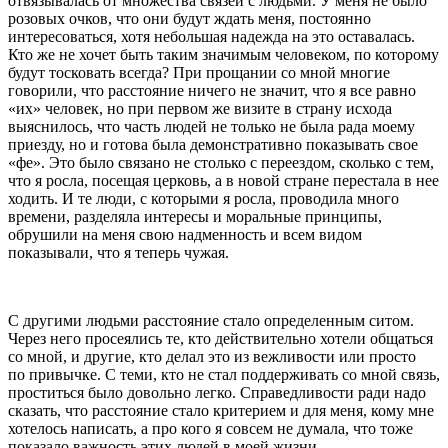
отвязывалась от множества связей с людьми. У меня не было
розовых очков, что они будут ждать меня, постоянно
интересоваться, хотя не
боль
шая надежда на это оставалась.
Кто же не хочет быть таким значимым человеком, по которому
будут тосковать всегда? При прощании со мной многие
говорили, что расстояние ничего не значит, что я все равно
«их» человек, но при первом же визите в страну исхода
выяснилось, что часть людей не только не была рада моему
приезду, но и готова была демонстративно показывать свое
«фе». Это было связано не столько с переездом, сколько с тем,
что я росла, посещая церковь, а в новой стране перестала в нее
ходить. И те люди, с которыми я росла, проводила много
времени, разделяла интересы и моральные принципы,
обрушили на меня свою надменность и всем видом
показывали, что я теперь чужая.
С другими людьми расстояние стало определенным ситом.
Через него просеялись те, кто действительно хотели общаться
со мной, и другие, кто делал это из вежливости или просто
по привычке. С теми, кто не стал поддерживать со мной связь,
проститься было довольно легко. Справедливости ради надо
сказать, что расстояние стало критерием и для меня, кому мне
хотелось написать, а про кого я совсем не думала, что тоже
показало важность этих людей в моей жизни.