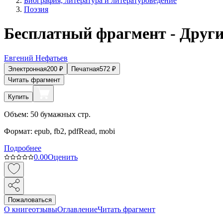
Биография, литература и литературоведение
Поэзия
Бесплатный фрагмент - Други
Евгений Нефатьев
Электронная
200
₽
Печатная
572
₽
Читать фрагмент
Купить
Объем:
50
бумажных стр.
Формат:
epub, fb2, pdfRead, mobi
Подробнее
0.0
0
Оценить
Пожаловаться
О книге
отзывы
Оглавление
Читать фрагмент