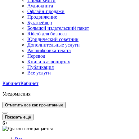
Тираж книги
Аудиокнига
Офлайн-продажи
Продвижение
Буктрейлер
Большой издательский пакет
Rideró для бизнеса
Юридический советник
Дополнительные услуги
Расшифровка текста
Перевод
Книги в аэропортах
Публикация
Все услуги
Кабинет
Кабинет
Уведомления
Отметить все как прочитанные
Показать ещё
6
+