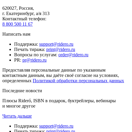
620027
,
Россия
,
г. Екатеринбург, а/я 313
Контактный телефон
:
8 800 500 11 67
Написать нам
Поддержка
:
support@ridero.ru
Печать тиража
:
print@ridero.ru
Вопросы по услугам
:
order@ridero.ru
PR
:
pr@ridero.ru
Предоставляя персональные данные по указанным
контактным данным, вы даёте своё согласие на условиях,
определенных
Политикой обработки персональных данных
Последние новости
Плюсы Rideró, ISBN в подарок, буктрейлеры, вебинары
и многое другое
Читать дальше
Поддержка
:
support@ridero.ru
Печать тиража
:
print@ridero.ru