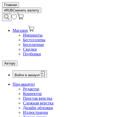
Главная
RUB
Сменить валюту
Магазин
Импринты
Бестселлеры
Бесплатные
Скидки
Подборки
Автору
Войти в аккаунт
Про-аккаунт
Редактор
Корректор
Простая верстка
Сложная верстка
Дизайн обложки
Иллюстрации