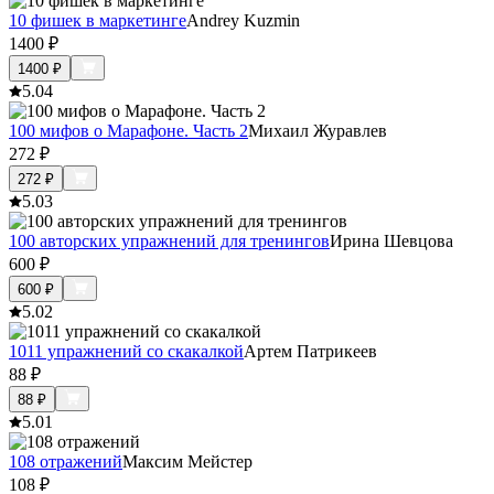
10 фишек в маркетинге
Andrey Kuzmin
1400
₽
1400
₽
5.0
4
100 мифов о Марафоне. Часть 2
Михаил Журавлев
272
₽
272
₽
5.0
3
100 авторских упражнений для тренингов
Ирина Шевцова
600
₽
600
₽
5.0
2
1011 упражнений со скакалкой
Артем Патрикеев
88
₽
88
₽
5.0
1
108 отражений
Максим Мейстер
108
₽