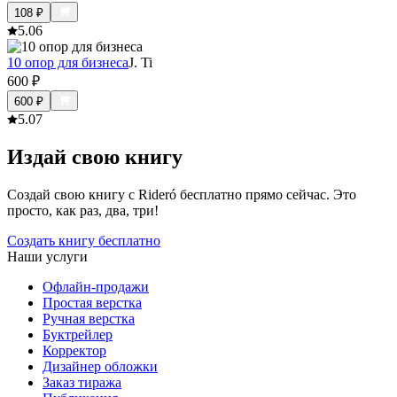
108
₽
5.0
6
10 опор для бизнеса
J. Ti
600
₽
600
₽
5.0
7
Издай свою книгу
Создай свою книгу с Rideró бесплатно прямо сейчас. Это
просто, как раз, два, три!
Создать книгу бесплатно
Наши услуги
Офлайн-продажи
Простая верстка
Ручная верстка
Буктрейлер
Корректор
Дизайнер обложки
Заказ тиража