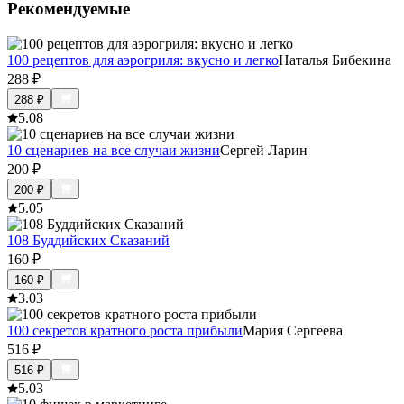
Рекомендуемые
100 рецептов для аэрогриля: вкусно и легко
Наталья Бибекина
288
₽
288
₽
5.0
8
10 сценариев на все случаи жизни
Сергей Ларин
200
₽
200
₽
5.0
5
108 Буддийских Сказаний
160
₽
160
₽
3.0
3
100 секретов кратного роста прибыли
Мария Сергеева
516
₽
516
₽
5.0
3