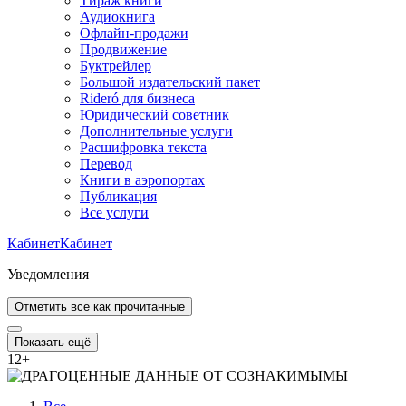
Тираж книги
Аудиокнига
Офлайн-продажи
Продвижение
Буктрейлер
Большой издательский пакет
Rideró для бизнеса
Юридический советник
Дополнительные услуги
Расшифровка текста
Перевод
Книги в аэропортах
Публикация
Все услуги
Кабинет
Кабинет
Уведомления
Отметить все как прочитанные
Показать ещё
12
+