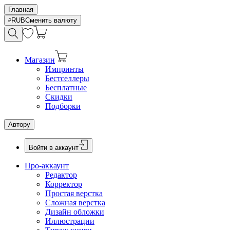
Главная
RUB
Сменить валюту
Магазин
Импринты
Бестселлеры
Бесплатные
Скидки
Подборки
Автору
Войти в аккаунт
Про-аккаунт
Редактор
Корректор
Простая верстка
Сложная верстка
Дизайн обложки
Иллюстрации