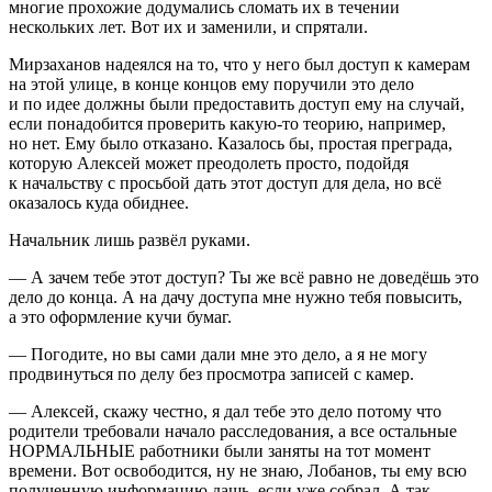
многие прохожие додумались сломать их в течении
нескольких лет. Вот их и заменили, и спрятали.
Мирзаханов надеялся на то, что у него был доступ к камерам
на этой улице, в конце концов ему поручили это дело
и по идее должны были предоставить доступ ему на случай,
если понадобится проверить какую-то теорию, например,
но нет. Ему было отказано. Казалось бы, простая преграда,
которую Алексей может преодолеть просто, подойдя
к начальству с просьбой дать этот доступ для дела, но всё
оказалось куда обиднее.
Начальник лишь развёл руками.
— А зачем тебе этот доступ? Ты же всё равно не доведёшь это
дело до конца. А на дачу доступа мне нужно тебя повысить,
а это оформление кучи бумаг.
— Погодите, но вы сами дали мне это дело, а я не могу
продвинуться по делу без просмотра записей с камер.
— Алексей, скажу честно, я дал тебе это дело потому что
родители требовали начало расследования, а все остальные
НОРМАЛЬНЫЕ работники были заняты на тот момент
времени. Вот освободится, ну не знаю, Лобанов, ты ему всю
полученную информацию дашь, если уже собрал. А так,