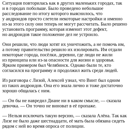
Ситуация повторилась как в других маленьких городах, так
и в городах побольше. Было проведено небольшое
расследование по итогу которого выяснилось, что
у андроидов просто слетели некоторые настройки и именно
из-за этого силу они теперь не могут рассчитать. Было решено
установить программу, которая изменит этот дефект,
но андроидов такое положение дел не устроило.
Они решили, что люди хотят их уничтожить, а не помочь им,
а потому правительство решило их изолировать. Им отдали
некоторые города, посёлки, деревни, где люди не жили
из принципа или из-за опасности для жизни и здоровья.
Ярким примером был Челябинск. Однако были те, кто
согласился на программу и продолжил жить среди людей.
Из разговора с Лизой, Алексей узнал, что Винт был одним
из таких андроидов. Она его знала лично и тоже достаточно
хорошо общалась с ним.
— Он бы не навредил Диане ни в каком смысле, — сказала
девочка. — Он точно не виноват в её пропаже.
— Нельзя исключать такую версию, — сказала Алёна. Так как
Лизе не было даже шестнадцати, её мать была обязана сидеть
рядом с ней во время опроса от полиции.