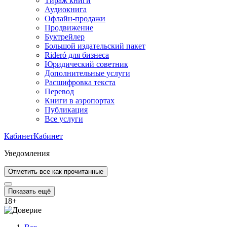
Тираж книги
Аудиокнига
Офлайн-продажи
Продвижение
Буктрейлер
Большой издательский пакет
Rideró для бизнеса
Юридический советник
Дополнительные услуги
Расшифровка текста
Перевод
Книги в аэропортах
Публикация
Все услуги
Кабинет
Кабинет
Уведомления
Отметить все как прочитанные
Показать ещё
18
+