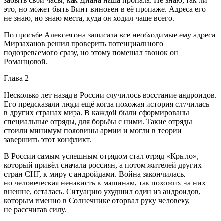
забыть свои часы, как Диана наша пропала. Не знаю, так ли
это, но может быть Винт виновен в её пропаже. Адреса его
не знаю, но знаю места, куда он ходил чаще всего.
По просьбе Алексея она записала все необходимые ему адреса.
Мирзаханов решил проверить потенциального
подозреваемого сразу, но этому помешал звонок он
Романцовой.
Глава 2
Несколько лет назад в России случилось восстание андроидов.
Его предсказали люди ещё когда похожая история случилась
в других странах мира. В каждой были сформированы
специальные отряды, для борьбы с ними. Такие отряды
стоили минимум половины армии и могли в теории
завершить этот конфликт.
В России самым успешным отрядом стал отряд «Крыло»,
который привёл сначала россиян, а потом жителей других
стран СНГ, к миру с андройдами. Война закончилась,
но человеческая ненависть к машинам, так похожих на них
внешне, осталась. Ситуацию ухудшил один из андроидов,
которым именно в Солнечнике оторвал руку человеку,
не рассчитав силу.