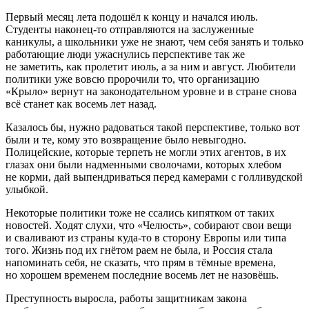
Первый месяц лета подошёл к концу и начался июль.
Студенты наконец-то отправляются на заслуженные
каникулы, а школьники уже не знают, чем себя занять и только
работающие люди ужаснулись перспективе так же
не заметить, как пролетит июль, а за ним и август. Любители
политики уже вовсю пророчили то, что организацию
«Крыло» вернут на законодательном уровне и в стране снова
всё станет как восемь лет назад.
Казалось бы, нужно радоваться такой перспективе, только вот
были и те, кому это возвращение было невыгодно.
Полицейские, которые терпеть не могли этих агентов, в их
глазах они были надменными сволочами, которых хлебом
не корми, дай выпендриваться перед камерами с голливудской
улыбкой.
Некоторые политики тоже не ссались кипятком от таких
новостей. Ходят слухи, что «Челюсть», собирают свои вещи
и сваливают из страны куда-то в сторону Европы или типа
того. Жизнь под их гнётом раем не была, и Россия стала
напоминать себя, не сказать, что прям в тёмные времена,
но хорошем временем последние восемь лет не назовёшь.
Преступность выросла, работы защитникам закона