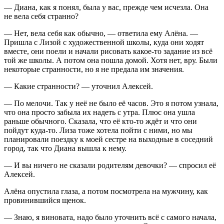
— Диана, как я понял, была у вас, прежде чем исчезла. Она
не вела себя странно?
— Нет, вела себя как обычно, — ответила ему Алёна. —
Пришла с Лизой с художественной школы, куда они ходят
вместе, они поели и начали рисовать какое-то задание из всё
той же школы. А потом она пошла домой. Хотя нет, вру. Были
некоторые странности, но я не предала им значения.
— Какие странности? — уточнил Алексей.
— По мелочи. Так у неё не было её часов. Это я потом узнала,
что она просто забыла их надеть с утра. Плюс она ушла
раньше обычного. Сказала, что её кто-то ждёт и что они
пойдут куда-то. Лиза тоже хотела пойти с ними, но мы
планировали поездку к моей сестре на выходные в соседний
город, так что Диана вышла к нему.
— И вы ничего не сказали родителям девочки? — спросил её
Алексей.
Алёна опустила глаза, а потом посмотрела на мужчину, как
провинившийся щенок.
— Знаю, я виновата, надо было уточнить всё с самого начала,