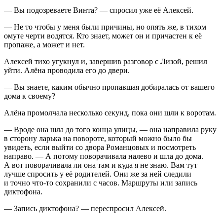
— Вы подозреваете Винта? — спросил уже её Алексей.
— Не то чтобы у меня были причины, но опять же, в тихом
омуте черти водятся. Кто знает, может он и причастен к её
пропаже, а может и нет.
Алексей тихо угукнул и, завершив разговор с Лизой, решил
уйти. Алёна проводила его до двери.
— Вы знаете, каким обычно пропавшая добиралась от вашего
дома к своему?
Алёна промолчала несколько секунд, пока они шли к воротам.
— Вроде она шла до того конца улицы, — она направила руку
в сторону ларька на повороте, который можно было бы
увидеть, если выйти со двора Романцовых и посмотреть
направо. — А потому поворачивала налево и шла до дома.
А вот поворачивала ли она там и куда я не знаю. Вам тут
лучше спросить у её родителей. Они же за ней следили
и точно что-то сохранили с часов. Маршруты или запись
диктофона.
— Запись диктофона? — переспросил Алексей.