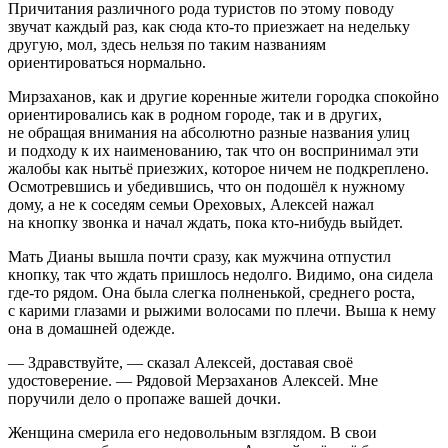
Причитания различного рода туристов по этому поводу
звучат каждый раз, как сюда кто-то приезжает на недельку
другую, мол, здесь нельзя по таким названиям
ориентироваться нормально.
Мирзаханов, как и другие коренные жители городка спокойно
ориентировались как в родном городе, так и в других,
не обращая внимания на абсолютно разные названия улиц
и подходу к их наименованию, так что он воспринимал эти
жалобы как нытьё приезжих, которое ничем не подкреплено.
Осмотревшись и убедившись, что он подошёл к нужному
дому, а не к соседям семьи Ореховых, Алексей нажал
на кнопку звонка и начал ждать, пока кто-нибудь выйдет.
Мать Дианы вышла почти сразу, как мужчина отпустил
кнопку, так что ждать пришлось недолго. Видимо, она сидела
где-то рядом. Она была слегка полненькой, среднего роста,
с карими глазами и рыжими волосами по плечи. Выша к нему
она в домашней одежде.
— Здравствуйте, — сказал Алексей, доставая своё
удостоверение. — Рядовой Мерзаханов Алексей. Мне
поручили дело о пропаже вашей дочки.
Женщина смерила его недовольным взглядом. В свои