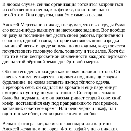
В любом случае, сейчас организация готовится возродиться
из собственного пепла, как феникс, но история наша
не об этом. Она о другом, начнём с самого начала.
Алексей Мерзоханов никогда не думал, что из-за груды бумаг
его когда-нибудь выкинут на настоящее задание. Вот вообще
ни разу за последние лет десять своей работы, пропитанной
серостью, однообразием, которое сменялось лишь изредка
выпивкой чего-то вроде коньяка по выходным, когда хочется
почувствовать головную боль, тошноту и так далее. Хотя бы
что-то в этой беспросветной обыденности каждого чёртового
дня на этой чёртовой земле до чёртовой смерти.
Обычно его день проходил как первая половина этого. Он
валялся минут пять-десять в кровати под пищащие звуки
будильника, не желая вставать из-под тёплого одеяла.
Переборов себя, он садился на кровать и ещё пару минут
смотрел в пустоту, но уже в тишине. Со стороны можно
было бы подумать, что он рассматривает старый советский
ковёр, доставшийся ему под прапракаких-то там предков,
заставших советское время. Или бело-чёрный шкаф, или
однотонные обои, неприкрытые ничем вообще.
Вешать фотографии, какие-то календари или картины
Алексей желанием не горел. Фотографий у него никаких