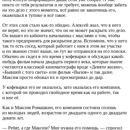
никто от тебя результатов и не требует, можешь вообще забить
на это дело с этого момента, всё равно не закончишь его,
окажешься в тупике и всё такое.
От этих слов стало как-то обидно. Алексей знал, что в него
не верят, но это не значит, что он не может раскрыть это дело.
Он вышел из кабинета начальника с мыслями о том, чтобы
такого предпринять для раскрытия дела. Вспомнив, что у него
так то есть сосед, который работает с ним в этом же участке
и по званию стоит выше, он тут же отправился на его поиски.
Обычно он сидел в это время у кофеварки и обсуждал какой-
нибудь фильм начала двадцать первого века, которые нынче
считаются классикой кинематографа вроде «Девяти жизни»,
«Бывшей с того света» или фильм «Вызов» и так далее.
Максим просто обожал их и просматривал до дыр.
У кофеварки его не оказалось, зато оказалась его компания,
с которой он проводил свободное время как на работе, так
и вне её.
Как и Максим Ромашкин, его компания состояла сплошь
из молодых людей, возрастом от двадцати одного до двадцати
девяти лет.
— Ребят, а где Максим? Мне нужна его помощь, — спросил