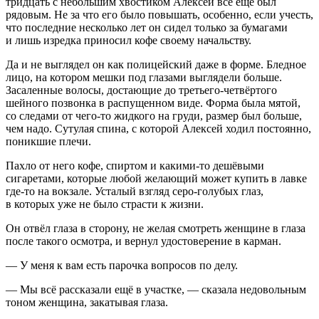
тридцать с небольшим хвостиком Алексей всё ещё был
рядовым. Не за что его было повышать, особенно, если учесть,
что последние несколько лет он сидел только за бумагами
и лишь изредка приносил кофе своему начальству.
Да и не выглядел он как полицейский даже в форме. Бледное
лицо, на котором мешки под глазами выглядели больше.
Засаленные волосы, достающие до третьего-четвёртого
шейного позвонка в распущенном виде. Форма была мятой,
со следами от чего-то жидкого на груди, размер был больше,
чем надо. Сутулая спина, с которой Алексей ходил постоянно,
поникшие плечи.
Пахло от него кофе, спиртом и какими-то дешёвыми
сигаретами, которые любой желающий может купить в лавке
где-то на вокзале. Усталый взгляд серо-голубых глаз,
в которых уже не было страсти к жизни.
Он отвёл глаза в сторону, не желая смотреть женщине в глаза
после такого осмотра, и вернул удостоверение в карман.
— У меня к вам есть парочка вопросов по делу.
— Мы всё рассказали ещё в участке, — сказала недовольным
тоном женщина, закатывая глаза.