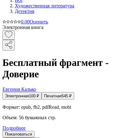
Все
Художественная литература
Детектив
0.0
0
Оценить
Электронная книга
Бесплатный фрагмент -
Доверие
Евгения Калько
Электронная
100
₽
Печатная
545
₽
Формат:
epub, fb2, pdfRead, mobi
Объем:
56
бумажных стр.
Подробнее
Пожаловаться