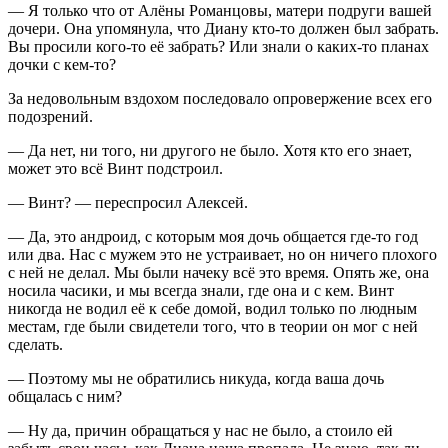
— Я только что от Алёны Романцовы, матери подруги вашей
дочери. Она упомянула, что Диану кто-то должен был забрать.
Вы просили кого-то её забрать? Или знали о каких-то планах
дочки с кем-то?
За недовольным вздохом последовало опровержение всех его
подозрений.
— Да нет, ни того, ни другого не было. Хотя кто его знает,
может это всё Винт подстроил.
— Винт? — переспросил Алексей.
— Да, это андроид, с которым моя дочь общается где-то год
или два. Нас с мужем это не устраивает, но он ничего плохого
с ней не делал. Мы были начеку всё это время. Опять же, она
носила часики, и мы всегда знали, где она и с кем. Винт
никогда не водил её к себе домой, водил только по людным
местам, где были свидетели того, что в теории он мог с ней
сделать.
— Поэтому мы не обратились никуда, когда ваша дочь
общалась с ним?
— Ну да, причин обращаться у нас не было, а стоило ей