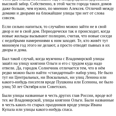
высокий забор. Собственно, в этой части города таких домов
даже больше, чем нужно, по мнению Алексея. Отличий между
домами и дворами на ближайшие улицы три нет от слова
совсем.
Если сильно напиться, то случайно можно зайти не в свой
двор и не в свой дом. Периодически так и происходит, когда
новые жильцы вызывают полицию, считая, что новые соседи
с недобрыми намерениями к ним заходят. Те, кто живёт тут
минимум год этого не делают, а просто отводят пьяных в их
дворы и дома.
Был такой случай, когда мужчина с Владимирской улицы
зашёл на улицу княгини Ольги и его с трудом куда надо
отвели. Да, городок Солнечник отличается тем, что в нём
редко можно было найти «стандартный» набор улиц. Не было
тут ни Центральных, ни Вокзальных, ни улиц Ленина или
какого-нибудь писателя вроде Пушкина или Есенина, не было
улиц 50 лет Октября или Советских.
Были улицы названные в честь других глав России, вроде всё
тех же Владимирской, улицы княгини Ольги. Были названные
в честь каких-то старых праздников вроде улицы Ивана
Купала или улицы какого-нибудь спаса.