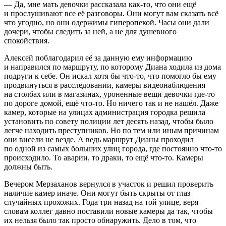
— Да, мне мать девочки рассказала как-то, что они ещё
и прослушивают все её разговоры. Они могут вам сказать всё
что угодно, но они одержимы гиперопекой. Часы они дали
дочери, чтобы следить за ней, а не для душевного
спокойствия.
Алексей поблагодарил её за данную ему информацию
и направился по маршруту, по которому Диана ходила из дома
подруги к себе. Он искал хотя бы что-то, что помогло бы ему
продвинуться в расследовании, камеры видеонаблюдения
на столбах или в магазинах, уроненные вещи девочки где-то
по дороге домой, ещё что-то. Но ничего так и не нашёл. Даже
камер, которые на улицах администрация городка решила
установить по совету полиции лет десять назад, чтобы было
легче находить преступников. Но по тем или иным причинам
они висели не везде. А ведь маршрут Дианы проходил
по одной из самых больших улиц города, где постоянно что-то
происходило. То аварии, то драки, то ещё что-то. Камеры
должны быть.
Вечером Мерзаханов вернулся в участок и решил проверить
наличие камер иначе. Они могут быть скрыты от глаз
случайных прохожих. Года три назад на той улице, веря
словам коллег давно поставили новые камеры да так, чтобы
их нельзя было так просто обнаружить. Дело в том, что