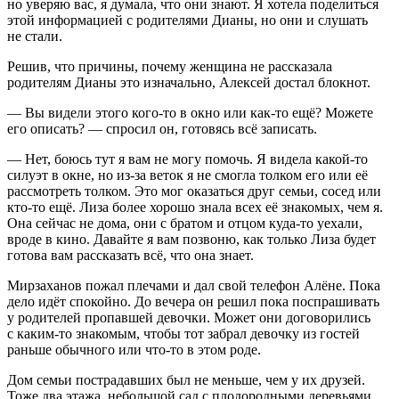
но уверяю вас, я думала, что они знают. Я хотела поделиться
этой информацией с родителями Дианы, но они и слушать
не стали.
Решив, что причины, почему женщина не рассказала
родителям Дианы это изначально, Алексей достал блокнот.
— Вы видели этого кого-то в окно или как-то ещё? Можете
его описать? — спросил он, готовясь всё записать.
— Нет, боюсь тут я вам не могу помочь. Я видела какой-то
силуэт в окне, но из-за веток я не смогла толком его или её
рассмотреть толком. Это мог оказаться друг семьи, сосед или
кто-то ещё. Лиза более хорошо знала всех её знакомых, чем я.
Она сейчас не дома, они с братом и отцом куда-то уехали,
вроде в кино. Давайте я вам позвоню, как только Лиза будет
готова вам рассказать всё, что она знает.
Мирзаханов пожал плечами и дал свой телефон Алёне. Пока
дело идёт спокойно. До вечера он решил пока поспрашивать
у родителей пропавшей девочки. Может они договорились
с каким-то знакомым, чтобы тот забрал девочку из гостей
раньше обычного или что-то в этом роде.
Дом семьи пострадавших был не меньше, чем у их друзей.
Тоже два этажа, небольшой сад с плодородными деревьями,