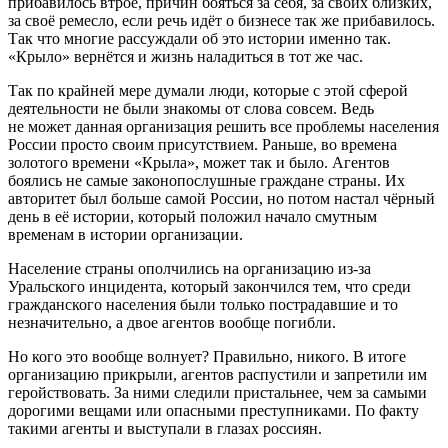
прибавилось втрое, причин бояться за себя, за своих близких,
за своё ремесло, если речь идёт о бизнесе так же прибавилось.
Так что многие рассуждали об это истории именно так.
«Крыло» вернётся и жизнь наладиться в тот же час.
Так по крайней мере думали люди, которые с этой сферой
деятельности не были знакомы от слова совсем. Ведь
не может данная организация решить все проблемы населения
России просто своим присутствием. Раньше, во времена
золотого времени «Крыла», может так и было. Агентов
боялись не самые законопослушные граждане страны. Их
авторитет был больше самой России, но потом настал чёрный
день в её истории, который положил начало смутным
временам в истории организации.
Население страны ополчились на организацию из-за
Уральского инцидента, который закончился тем, что среди
гражданского населения были только пострадавшие и то
незначительно, а двое агентов вообще погибли.
Но кого это вообще волнует? Правильно, никого. В итоге
организацию прикрыли, агентов распустили и запретили им
геройствовать. За ними следили пристальнее, чем за самыми
дорогими вещами или опасными преступниками. По факту
такими агенты и выступали в глазах россиян.