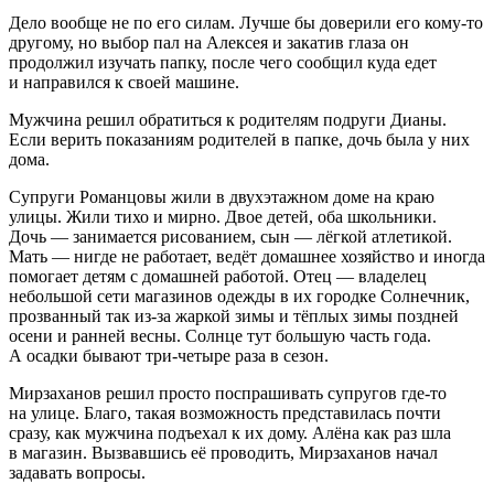
Дело вообще не по его силам. Лучше бы доверили его кому-то
другому, но выбор пал на Алексея и закатив глаза он
продолжил изучать папку, после чего сообщил куда едет
и направился к своей машине.
Мужчина решил обратиться к родителям подруги Дианы.
Если верить показаниям родителей в папке, дочь была у них
дома.
Супруги Романцовы жили в двухэтажном доме на краю
улицы. Жили тихо и мирно. Двое детей, оба школьники.
Дочь — занимается рисованием, сын — лёгкой атлетикой.
Мать — нигде не работает, ведёт домашнее хозяйство и иногда
помогает детям с домашней работой. Отец — владелец
небольшой сети магазинов одежды в их городке Солнечник,
прозванный так из-за жаркой зимы и тёплых зимы поздней
осени и ранней весны. Солнце тут большую часть года.
А осадки бывают три-четыре раза в сезон.
Мирзаханов решил просто поспрашивать супругов где-то
на улице. Благо, такая возможность представилась почти
сразу, как мужчина подъехал к их дому. Алёна как раз шла
в магазин. Вызвавшись её проводить, Мирзаханов начал
задавать вопросы.