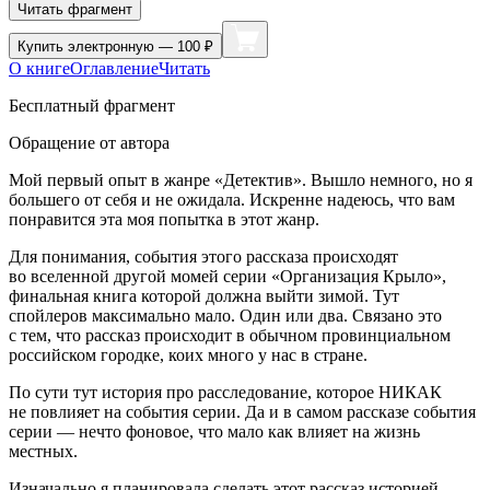
Читать фрагмент
Купить
электронную — 100 ₽
О книге
Оглавление
Читать
Бесплатный фрагмент
Обращение от автора
Мой первый опыт в жанре «Детектив». Вышло немного, но я
большего от себя и не ожидала. Искренне надеюсь, что вам
понравится эта моя попытка в этот жанр.
Для понимания, события этого рассказа происходят
во вселенной другой момей серии «Организация Крыло»,
финальная книга которой должна выйти зимой. Тут
спойлеров максимально мало. Один или два. Связано это
с тем, что рассказ происходит в обычном провинциальном
российском городке, коих много у нас в стране.
По сути тут история про расследование, которое НИКАК
не повлияет на события серии. Да и в самом рассказе события
серии — нечто фоновое, что мало как влияет на жизнь
местных.
Изначально я планировала сделать этот рассказ историей