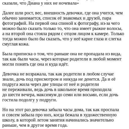
сказали, что Диана у них не ночевала»
Далее шли рост, вес, внешность девочки, где она учится, чем
обычно занимается, список её знакомых и друзей, пара
фотографий. На первой она спиной к фотографу, из-за чего
можно было сказать только то, что она имеет рыжие волосы,
а на второй она стояла рядом с отцом лицом к камере. Только
тогда можно было бы сказать, что у неё карие глаза и слегка
смуглая кожа.
Была приписка о том, что раньше она не пропадала из вида,
так как были часы, через которые родители в любой момент
могли понять где она и куда идёт.
Девочка не возражала, так как родители в любом случае
знали, дочь под присмотром и никуда не денется. Да и её
подруга жила через две улицы от неё и родители
не переживали, ведь дочь в школьное время приходила
до шести вечера, максимум до семи или восьми, если дочь
гостила подолгу у подруги.
Но на этот раз девочка забыла часы дома, так как проспала
и совсем забыла про них, когда бежала в художественную
школу, в которой летом занятия начинались значительно
раньше, чем в другое время года.