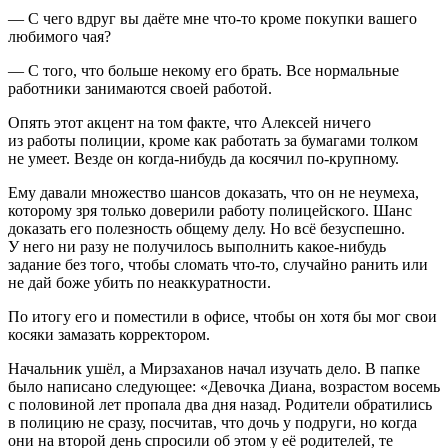
— С чего вдруг вы даёте мне что-то кроме покупки вашего
любимого чая?
— С того, что больше некому его брать. Все
нормальные
работники занимаются своей работой.
Опять этот акцент на том факте, что Алексей ничего
из работы полиции, кроме как работать за бумагами толком
не умеет. Везде он когда-нибудь да косячил по-крупному.
Ему давали множество шансов доказать, что он не неумеха,
которому зря только доверили работу полицейского. Шанс
доказать его полезность общему делу. Но всё безуспешно.
У него ни разу не получилось выполнить какое-нибудь
задание без того, чтобы сломать что-то, случайно ранить или
не дай боже убить по неаккуратности.
По итогу его и поместили в офисе, чтобы он хотя бы мог свои
косяки замазать корректором.
Начальник ушёл, а Мирзаханов начал изучать дело. В папке
было написано следующее:
«Девочка Диана, возрастом восемь
с половиной лет пропала два дня назад. Родители обратились
в полицию не сразу, посчитав, что дочь у подруги, но когда
они на второй день спросили об этом у её родителей, те