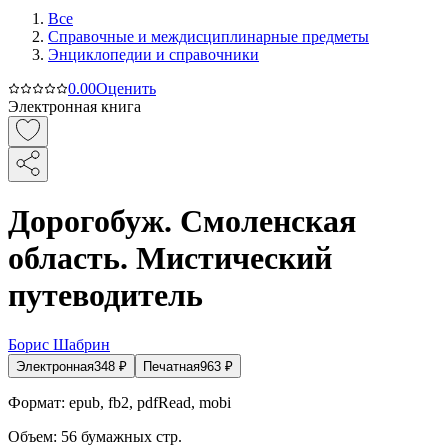
Все
Справочные и междисциплинарные предметы
Энциклопедии и справочники
0.0
0
Оценить
Электронная книга
Дорогобуж. Смоленская
область. Мистический
путеводитель
Борис Шабрин
Электронная
348
₽
Печатная
963
₽
Формат:
epub, fb2, pdfRead, mobi
Объем:
56
бумажных стр.