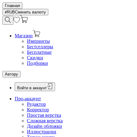
Главная
RUB
Сменить валюту
Магазин
Импринты
Бестселлеры
Бесплатные
Скидки
Подборки
Автору
Войти в аккаунт
Про-аккаунт
Редактор
Корректор
Простая верстка
Сложная верстка
Дизайн обложки
Иллюстрации