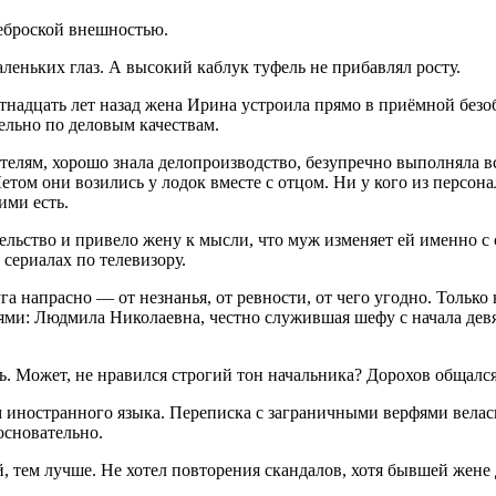
неброской внешностью.
еньких глаз. А высокий каблук туфель не прибавлял росту.
ятнадцать лет назад жена Ирина устроила прямо в приёмной без
ельно по деловым качествам.
елям, хорошо знала делопроизводство, безупречно выполняла вс
Летом они возились у лодок вместе с отцом. Ни у кого из персон
ими есть.
ельство и привело жену к мысли, что муж изменяет ей именно с
 сериалах по телевизору.
а напрасно — от незнанья, от ревности, от чего угодно. Только
ми: Людмила Николаевна, честно служившая шефу с начала девян
ь. Может, не нравился строгий тон начальника? Дорохов общался
 иностранного языка. Переписка с заграничными верфями велась
основательно.
тем лучше. Не хотел повторения скандалов, хотя бывшей жене д