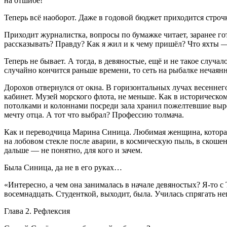
на отшибе!
Теперь всё наоборот. Даже в годовой бюджет приходится строч
Приходит журналистка, вопросы по бумажке читает, заранее гот
рассказывать? Правду? Как я жил и к чему пришёл? Что яхты — 
Теперь не бывает. А тогда, в девяностые, ещё и не такое случа
случайно кончится раньше времени, то сеть на рыбалке нечаянн
Дорохов отвернулся от окна. В горизонтальных лучах весеннег
кабинет. Музей морского флота, не меньше. Как в историческ
потолками и колоннами посреди зала хранил пожелтевшие вырезк
мечту отца. А тот что выбрал? Профессию толмача.
Как и переводчица Марина Синица. Любимая женщина, которая н
на лобовом стекле после аварии, в космическую пыль, в скошен
дальше — не понятно, для кого и зачем.
Была Синица, да не в его руках…
«Интересно, а чем она занималась в начале девяностых? Я-то 
восемнадцать. Студенткой, выходит, была. Училась спрягать 
Глава 2. Рефлексия