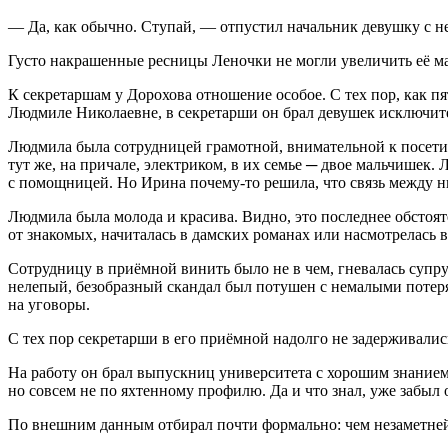
— Да, как обычно. Ступай, — отпустил начальник девушку с 
Густо накрашенные ресницы Леночки не могли увеличить её мал
К секретаршам у Дорохова отношение особое. С тех пор, как п
Людмиле Николаевне, в секретарши он брал девушек исключит
Людмила была сотрудницей грамотной, внимательной к посетит
тут же, на причале, электриком, в их семье ─ двое мальчишек. 
с помощницей. Но Ирина почему-то решила, что связь между н
Людмила была молода и красива. Видно, это последнее обстоят
от знакомых, начиталась в дамских романах или насмотрелась в
Сотрудницу в приёмной винить было не в чем, гневалась супруг
нелепый, безобразный скандал был потушен с немалыми потеря
на уговоры.
С тех пор секретарши в его приёмной надолго не задерживалис
На работу он брал выпускниц университета с хорошим знанием
но совсем не по яхтенному профилю. Да и что знал, уже забыл 
По внешним данным отбирал почти формально: чем незаметней, 