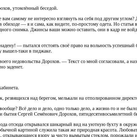
охов, утомлённый беседой.
 вам самому не интересно взглянуть на себя под другим углом?
 обиходе — я и сама, как видите, по-простому одета. Но статья 
адного снимка. Джинсы ваши можно оставить, они в кадр не войд
е надену! — пытался отстоять своё право на вольность успешный
у вышел-таки в пиджаке.
оего недовольства Дорохов. — Текст со мной согласовали, а наз
но заденет.
кабинета.
к, резвящихся над берегом, мелькали на отполированном директо
ообще? Всё дело и дело, одно только дело, а жизни-то и не было,
ти бытия Сергей Семёнович Дорохов, пятидесятивосьм
илетн
ий б
мя года отсюда открывался шикарный вид на уютную бухту в окр
бычной картиной служила такая же природная красота. Любоват
ы, открывающиеся взору за чисто вымытым стеклом, порождали и