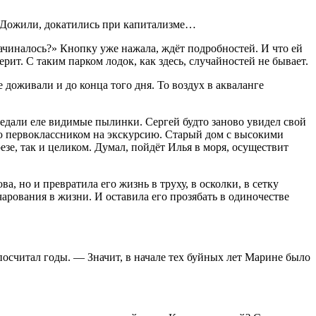
ь. Дожили, докатились при капитализме…
начиналось?» Кнопку уже нажала, ждёт подробностей. И что ей
рит. С таким парком лодок, как здесь, случайностей не бывает.
 доживали и до конца того дня. То воздух в акваланге
седали еле видимые пылинки. Сергей будто заново увидел свой
ью первоклассником на экскурсию. Старый дом с высокими
зе, так и целиком. Думал, пойдёт Илья в моря, осуществит
 но и превратила его жизнь в труху, в осколки, в сетку
арования в жизни. И оставила его прозябать в одиночестве
посчитал годы. — Значит, в начале тех буйных лет Марине было