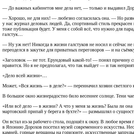
— До важных кабинетов мне дела нет, — только и выдавил Дор
— Хорошо, не для них! — любезно согласилась она. — Но разве
у нас журнал деловых людей. Да, спортивный стиль прекрасен в
тоже публикация будет. У меня с собой всё, что нужно для пар
галстук…
— Ну уж нет! Никогда в жизни галстуков не носил и сейчас н
переоделся в закутке для приватных переговоров — и на съёмк
«Заголовок — не тот. Ерундовый какой-то! — понял причину св
нравится. Но я не предполагал, что так выйдет — и так неприят
«Дело всей жизни»…
Может, «Вся жизнь — в деле?» — переиначил хозяин светлого 
В большое окно жизнерадостно било весеннее солнце. Тени чае
«Или всё дело — в жизни? А что у меня за жизнь? Была ли она в
мартовский припай у берега в бухте?» — размышлял о сущнос
Он встал из-за рабочего стола, подошёл к окну. В любое вре
в Японию Дорохов посетил музей современного искусства. Нео
камней, горные вершины на горизонте, искусственные запруд