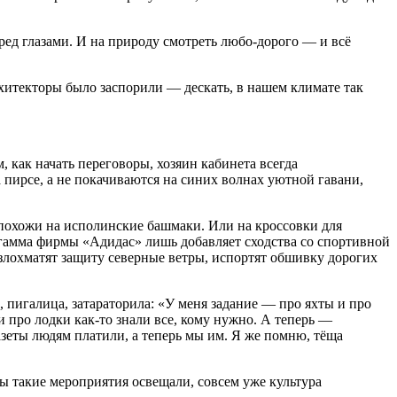
еред глазами. И на природу смотреть любо-дорого — и всё
Архитекторы было заспорили — дескать, в нашем климате так
 как начать переговоры, хозяин кабинета всегда
 пирсе, а не покачиваются на синих волнах уютной гавани,
похожи на исполинские башмаки. Или на кроссовки для
я гамма фирмы «Адидас» лишь добавляет сходства со спортивной
азлохматят защиту северные ветры, испортят обшивку дорогих
пигалица, затараторила: «У меня задание — про яхты и про
и про лодки как-то знали все, кому нужно. А теперь —
зеты людям платили, а теперь мы им. Я же помню, тёща
ы такие мероприятия освещали, совсем уже культура