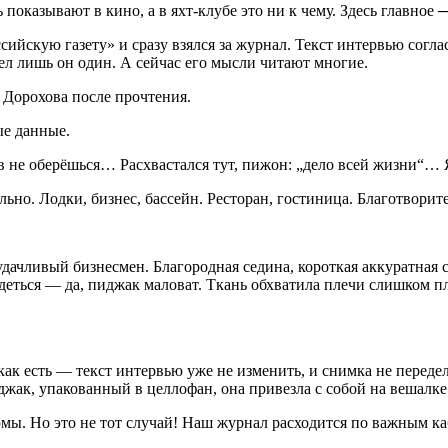
оказывают в кино, а в яхт-клубе это ни к чему. Здесь главное ─
сси
йскую газету» и сразу взялся за журнал. Текст интервью согла
ел лишь он один. А сейчас его мысли читают многие.
о Дорохова после прочтения.
ые данные.
в не оберёшься… Расхвастался тут, пижон: „дело всей жизни“… Я
льно. Лодки, бизнес, бассейн. Ресторан, гостиница. Благотворит
дачливый бизнесмен. Благородная седина, короткая аккуратная 
ядеться — да, пиджак маловат. Ткань обхватила плечи слишком 
 как есть — текст интервью уже не изменить, и снимка не переде
джак, упакованный в целлофан, она привезла с собой на вешалке
юмы. Но это не тот случай! Наш журнал расходится по важным к