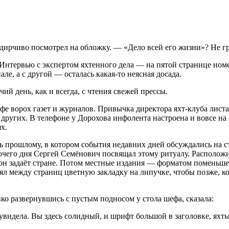
рчиво посмотрел на обложку. — «Дело всей его жизни»? Не гр
Интервью с экспертом яхтенного дела — на пятой странице номе
ле, а с другой — осталась какая-то неясная досада.
ий день, как и всегда, с чтения свежей прессы.
е ворох газет и журналов. Привычка директора яхт-клуба листа
других. В телефоне у Дорохова инфолента настроена и вовсе на 
х.
ь прошлому, в котором события недавних дней обсуждались на с
очего дня Сергей Семёнович посвящал этому ритуалу. Расположи
 тон задаёт стране. Потом местные издания — форматом поменьш
лял между страниц цветную закладку на липучке, чтобы позже, ког
ко развернувшись с пустым подносом у стола шефа, сказала:
е увидела. Вы здесь солидный, и шрифт большой в заголовке, ях