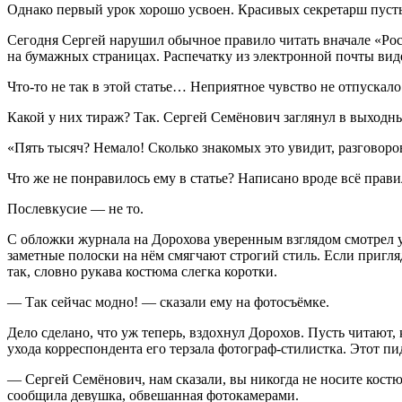
Однако первый урок хорошо усвоен. Красивых секретарш пусть п
Сегодня Сергей нарушил обычное правило читать вначале «
Ро
на бумажных страницах. Распечатку из электронной почты вид
Что-то не так в этой статье… Неприятное чувство не отпускал
Какой у них тираж? Так. Сергей Семёнович заглянул в выходн
«Пять тысяч? Немало! Сколько знакомых это увидит, разговоро
Что же не понравилось ему в статье? Написано вроде всё прави
Послевкусие — не то.
С обложки журнала на Дорохова уверенным взглядом смотрел у
заметные полоски на нём смягчают строгий стиль. Если пригл
так, словно рукава костюма слегка коротки.
— Так сейчас модно! — сказали ему на фотосъёмке.
Дело сделано, что уж теперь, вздохнул Дорохов. Пусть читают,
ухода корреспондента его терзала фотограф-стилистка. Этот пи
— Сергей Семёнович, нам сказали, вы никогда не носите кост
сообщила девушка, обвешанная фотокамерами.