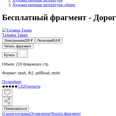
Художественная литература
Художественная литература: общее
Бесплатный фрагмент - Дорог
Татьяна Таран
Электронная
200
₽
Печатная
814
₽
Читать фрагмент
Купить
Объем:
210
бумажных стр.
Формат:
epub, fb2, pdfRead, mobi
Подробнее
5.0
2
Оценить
Пожаловаться
О книге
отзывы
Оглавление
Читать фрагмент