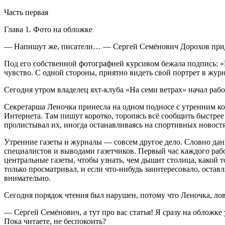
Часть первая
Глава 1. Фото на обложке
— Напишут же, писатели… — Сергей Семёнович Дорохов приди
Под его собственной фотографией курсивом бежала подпись: «
чувство. С одной стороны, приятно видеть свой портрет в журна
Сегодня утром владелец яхт-клуба «На семи ветрах» начал рабоч
Секретарша Леночка принесла на одном подносе с утренним коф
Интернета. Там пишут коротко, торопясь всё сообщить быстрее 
пролистывал их, иногда останавливаясь на спортивных новостя
Утренние газеты и журналы — совсем другое дело. Словно дан
специалистов и выводами газетчиков. Первый час каждого раб
центральные газеты, чтобы узнать, чем дышит столица, какой
только просматривал, и если что-нибудь заинтересовало, остав
внимательно.
Сегодня порядок чтения был нарушен, потому что Леночка, лов
— Сергей Семёнович, а тут про вас статья! Я сразу на обложк
Пока читаете, не беспокоить?