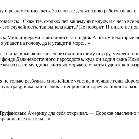
ку о рекламе вписывать. За свои же деньги свою работу хвалит
овилась: «Скажите, сколько лет вашему яхт-клубу, и с чего всё 
это случайность, так выпала карта? Не поверит. И никто не пове
лось. Миллионерами становились за полдня. А потом некоторые не
о упадёт на голову, да и утащит в море…»
о солнца, врывающегося через окно-витрину поутру, медленно о
ом фонде Дальневосточного пароходства, куда он водил сына Ил
и из газет, мундиры знатных моряков, макеты судов как в разре
е только разбудила сильнейшие чувства в лучшие годы Дорохова,
ную траву, в жалкий осадок с неприятной горечью полного разоч
с Труфановым
Америк
у для себя открывал. — Дорохов мысленно 
неправильные глаголы…»