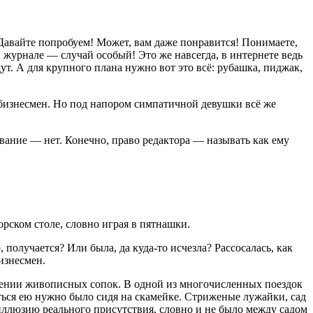
 Давайте попробуем! Может, вам даже понравится! Понимаете,
в журнале — случай особый! Это же навсегда, в интернете ведь
ут. А для крупного плана нужно вот это всё: рубашка, пиджак,
 бизнесмен. Но под напором симпатичной девушки всё же
вание — нет. Конечно, право редактора — называть как ему
рском столе, словно играя в пятнашки.
 получается? Или была, да куда-то исчезла? Рассосалась, как
изнесмен.
ужении живописных сопок. В одной из многочисленных поездок
ься ею нужно было сидя на скамейке. Стриженые лужайки, сад
ллюзию реального присутствия, словно и не было между садом