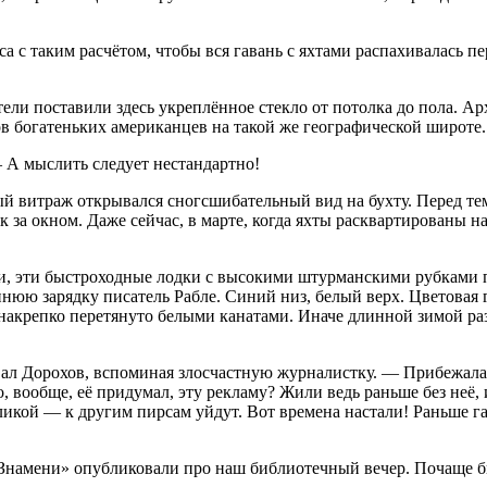
а с таким расчётом, чтобы вся гавань с яхтами распахивалась п
ители поставили здесь укреплённое стекло от потолка до пола. 
ов богатеньких американцев на такой же географической широте.
— А мыслить следует нестандартно!
 витраж открывался сногсшибательный вид на бухту. Перед тем,
за окном. Даже сейчас, в марте, когда яхты расквартированы на
и, эти быстроходные лодки с высокими штурманскими рубками 
еннюю зарядку писатель Рабле. Синий низ, белый верх. Цветова
о накрепко перетянуто белыми канатами. Иначе длинной зимой р
ал Дорохов, вспоминая злосчастную журналистку. — Прибежала, 
 вообще, её придумал, эту рекламу? Жили ведь раньше без неё, 
икой — к другим пирсам уйдут. Вот времена настали! Раньше га
 Знамени» опубликовали про наш библиотечный вечер. Почаще б