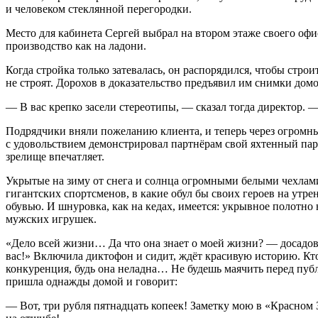
и человеком стеклянной перегородки.
Место для кабинета Сергей выбрал на втором этаже своего офис
производство как на ладони.
Когда стройка только затевалась, он распорядился, чтобы стро
не строят. Дорохов в доказательство предъявил им снимки дом
— В вас крепко засели стереотипы, — сказал тогда директор. 
Подрядчики вняли пожеланию клиента, и теперь через огромный
с удовольствием демонстрировал партнёрам свой яхтенный парк 
зрелище впечатляет.
Укрытые на зиму от снега и солнца огромными белыми чехлам
гигантских спортсменов, в какие обул бы своих героев на утр
обувью. И шнуровка, как на кедах, имеется: укрывное полотн
мужских игрушек.
«Дело всей жизни… Да что она знает о моей жизни? — досадов
вас!» Включила диктофон и сидит, ждёт красивую историю. Кто,
конкуренция, будь она неладна… Не будешь маячить перед публ
пришла однажды домой и говорит:
— Вот, три рубля пятнадцать копеек! Заметку мою в «Красном