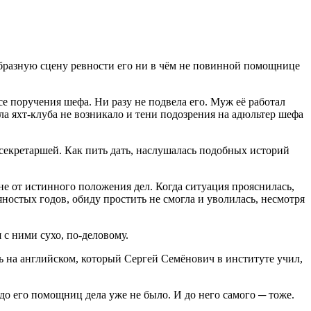
образную сцену ревности его ни в чём не повинной помощнице
е поручения шефа. Ни разу не подвела его. Муж её работал
ала яхт-клуба не возникало и тени подозрения на адюльтер шефа
 секретаршей. Как пить дать, наслушалась подобных историй
 не от истинного положения дел. Когда ситуация прояснилась,
остых годов, обиду простить не смогла и уволилась, несмотря
 с ними сухо, по-деловому.
 на английском, который Сергей Семёнович в институте учил,
о его помощниц дела уже не было. И до него самого ─ тоже.