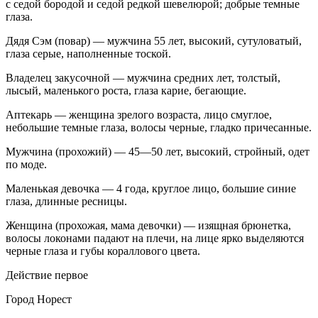
с седой бородой и седой редкой шевелюрой; добрые темные
глаза.
Дядя
Сэм
(
повар
) — мужчина 55 лет, высокий, сутуловатый,
глаза серые, наполненные тоской.
Владелец
закусочной
— мужчина средних лет, толстый,
лысый, маленького роста, глаза карие, бегающие.
Аптекарь
— женщина зрелого возраста, лицо смуглое,
небольшие темные глаза, волосы черные, гладко причесанные.
Мужчина
(
прохожий
) — 45—50 лет, высокий, стройный, одет
по моде.
Маленькая
девочка
— 4 года, круглое лицо, большие синие
глаза, длинные ресницы.
Женщина
(
прохожая
,
мама
девочки
) — изящная брюнетка,
волосы локонами падают на плечи, на лице ярко выделяются
черные глаза и губы кораллового цвета.
Действие первое
Город Норест