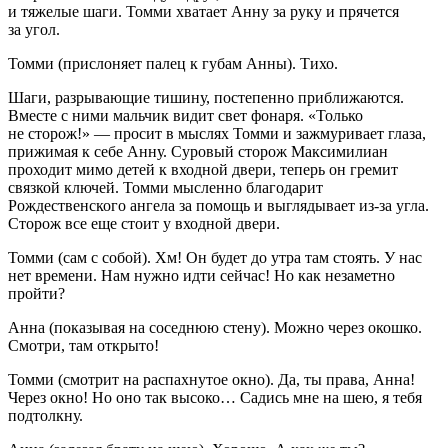
и тяжелые шаги. Томми хватает Анну за руку и прячется
за угол.
Томми
(прислоняет палец к губам Анны)
. Тихо.
Шаги, разрывающие тишину, постепенно приближаются.
Вместе с ними мальчик видит свет фонаря.
«Только
не сторож!» — просит в мыслях Томми и зажмуривает глаза,
прижимая к себе Анну. Суровый сторож Максимилиан
проходит мимо детей к входной двери, теперь он гремит
связкой ключей. Томми мысленно благодарит
Рождественского ангела за помощь и выглядывает из-за угла.
Сторож все еще стоит у входной двери.
Томми
(сам с собой).
Хм! Он будет до утра там стоять. У нас
нет времени. Нам нужно идти сейчас! Но как незаметно
пройти?
Анна
(
показывая на соседнюю стену)
. Можно через окошко.
Смотри, там открыто!
Томми
(
смотрит на распахнутое окно)
. Да, ты права, Анна!
Через окно! Но оно так высоко… Садись мне на шею, я тебя
подтолкну.