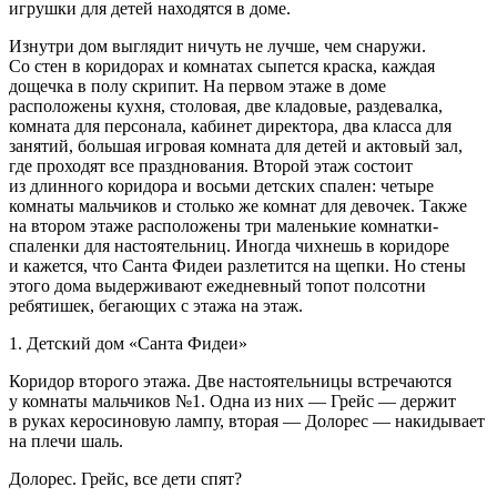
игрушки для детей находятся в доме.
Изнутри дом выглядит ничуть не лучше, чем снаружи.
Со стен в коридорах и комнатах сыпется краска, каждая
дощечка в полу скрипит. На первом этаже в доме
расположены кухня, столовая, две кладовые, раздевалка,
комната для персонала, кабинет директора, два класса для
занятий, большая игровая комната для детей и актовый зал,
где проходят все празднования. Второй этаж состоит
из длинного коридора и восьми детских спален: четыре
комнаты мальчиков и столько же комнат для девочек. Также
на втором этаже расположены три маленькие комнатки-
спаленки для настоятельниц. Иногда чихнешь в коридоре
и кажется, что Санта Фидеи разлетится на щепки. Но стены
этого дома выдерживают ежедневный топот полсотни
ребятишек, бегающих с этажа на этаж.
1. Детский дом «Санта Фидеи»
Коридор второго этажа. Две настоятельницы встречаются
у комнаты мальчиков №1. Одна из них — Грейс — держит
в руках керосиновую лампу, вторая — Долорес — накидывает
на плечи шаль.
Долорес.
Грейс, все дети спят?