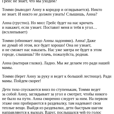
Грейс не знает, что мы уходим?
Томми
(выводит Анну в коридор и оглядывается).
Никто
не знает. И никто не должен узнать! Слышишь, Анна?
Анна
(грустно)
. Но мисс Грейс будет на нас кричать
и накажет, если узнает. Поставит меня и тебя в угол…
(всхлипывает)
Томми
(обнимает лицо Анны ладонями)
. Анна! Даже
не думай об этом, все будет хорошо! Она не узнает,
и не сможет нас наказать. Нас уже завтра не будет в этом
городе, слышишь? Не плачь, пожалуйста, родная.
Анна
(вытирая глазки).
Ладно. Мы же делаем это ради нашей
мамы.
Томми
(берет Анну за руку и ведет к большой лестнице).
Ради
мамы. Пойдем скорее!
Дети тихо спускаются вниз по ступенькам, Томми ведет
за собой Анну, заглядывает за угол и смотрит, чтобы никого
не было на пути. Анна смиренно следует за ним. На первом
этаже они пробираются в раздевалку, там надевают свои
теплые вещи. Выйдя из раздевалки, дети быстрым шагом
направляются к выходу. Вдруг, послышался чей-то голос