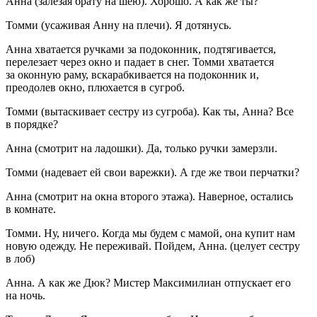
Анна
(залезая брату на шею).
Хорошо. А как же ты?
Томми
(усаживая Анну на плечи)
. Я дотянусь.
Анна хватается ручками за подоконник, подтягивается,
перелезает через окно и падает в снег. Томми хватается
за оконную раму, вскарабкивается на подоконник и,
преодолев окно, плюхается в сугроб.
Томми
(вытаскивает сестру из сугроба).
Как ты, Анна? Все
в порядке?
Анна
(смотрит на ладошки)
.
Да, только ручки замерзли.
Томми
(надевает ей свои варежки)
. А где же твои перчатки?
Анна
(смотрит на окна второго этажа)
.
Наверное, остались
в комнате.
Томми.
Ну, ничего. Когда мы будем с мамой, она купит нам
новую одежду. Не переживай. Пойдем, Анна.
(целует сестру
в лоб)
Анна.
А как же Дюк? Мистер Максимилиан отпускает его
на ночь.