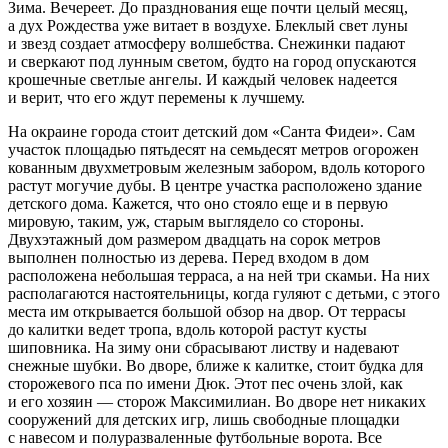
Зима. Вечереет. До празднования еще почти целый месяц,
а дух Рождества уже витает в воздухе. Блеклый свет луны
и звезд создает атмосферу волшебства. Снежинки падают
и сверкают под лунным светом, будто на город опускаются
крошечные светлые ангелы. И каждый человек надеется
и верит, что его ждут перемены к лучшему.
На окраине города стоит детский дом «Санта Фидеи». Сам
участок площадью пятьдесят на семьдесят метров огорожен
кованным двухметровым железным забором, вдоль которого
растут могучие дубы. В центре участка расположено здание
детского дома. Кажется, что оно стояло еще и в первую
мировую, таким, уж, старым выглядело со стороны.
Двухэтажный дом размером двадцать на сорок метров
выполнен полностью из дерева. Перед входом в дом
расположена небольшая терраса, а на ней три скамьи. На них
располагаются настоятельницы, когда гуляют с детьми, с этого
места им открывается большой обзор на двор. От террасы
до калитки ведет тропа, вдоль которой растут кусты
шиповника. На зиму они сбрасывают листву и надевают
снежные шубки. Во дворе, ближе к калитке, стоит будка для
сторожевого пса по имени Дюк. Этот пес очень злой, как
и его хозяин — сторож Максимилиан. Во дворе нет никаких
сооружений для детских игр, лишь свободные площадки
с навесом и полуразваленные футбольные ворота. Все