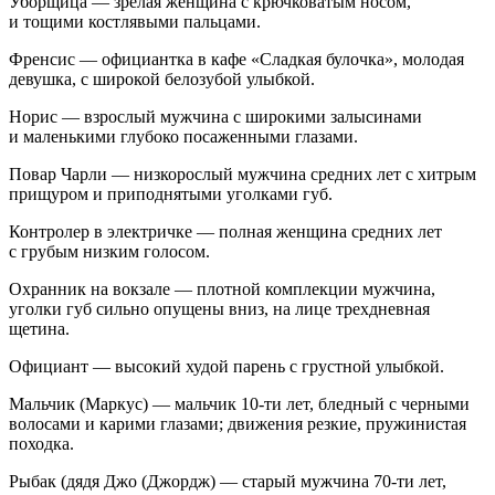
Уборщица
— зрелая женщина с крючковатым носом,
и тощими костлявыми пальцами.
Френсис
— официантка в кафе «Сладкая булочка», молодая
девушка, с широкой белозубой улыбкой.
Норис
— взрослый мужчина с широкими залысинами
и маленькими глубоко посаженными глазами.
Повар
Чарли
— низкорослый мужчина средних лет с хитрым
прищуром и приподнятыми уголками губ.
Контролер
в
электричке
— полная женщина средних лет
с грубым низким голосом.
Охранник
на
вокзале
— плотной комплекции мужчина,
уголки губ сильно опущены вниз, на лице трехдневная
щетина.
Официант
— высокий худой парень с грустной улыбкой.
Мальчик
(
Маркус
) — мальчик 10-ти лет, бледный с черными
волосами и карими глазами; движения резкие, пружинистая
походка.
Рыбак
(
дядя
Джо
(
Джордж
) — старый мужчина 70-ти лет,