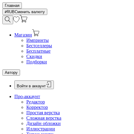
Главная
RUB
Сменить валюту
Магазин
Импринты
Бестселлеры
Бесплатные
Скидки
Подборки
Автору
Войти в аккаунт
Про-аккаунт
Редактор
Корректор
Простая верстка
Сложная верстка
Дизайн обложки
Иллюстрации