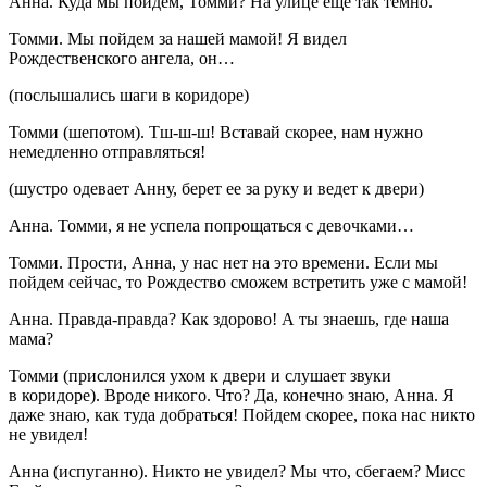
Анна.
Куда мы пойдем, Томми? На улице еще так темно.
Томми.
Мы пойдем за нашей мамой! Я видел
Рождественского ангела, он…
(послышались шаги в коридоре)
Томми
(шепотом)
.
Тш-ш-ш! Вставай скорее, нам нужно
немедленно отправляться!
(шустро одевает Анну, берет ее за руку и ведет к двери)
Анна.
Томми, я не успела попрощаться с девочками…
Томми.
Прости, Анна, у нас нет на это времени. Если мы
пойдем сейчас, то Рождество сможем встретить уже с мамой!
Анна.
Правда-правда? Как здорово! А ты знаешь, где наша
мама?
Томми
(прислонился ухом к двери и слушает звуки
в коридоре)
. Вроде никого. Что? Да, конечно знаю, Анна. Я
даже знаю, как туда добраться! Пойдем скорее, пока нас никто
не увидел!
Анна
(испуганно)
. Никто не увидел? Мы что, сбегаем? Мисс