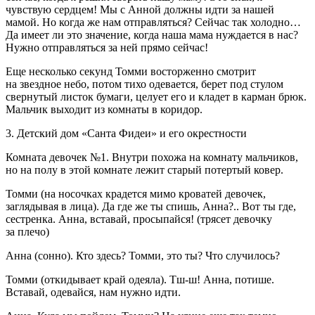
чувствую сердцем! Мы с Анной должны идти за нашей
мамой. Но когда же нам отправляться? Сейчас так холодно…
Да имеет ли это значение, когда наша мама нуждается в нас?
Нужно отправляться за ней прямо сейчас!
Еще несколько секунд Томми восторженно смотрит
на звездное небо, потом тихо одевается, берет под стулом
свернутый листок бумаги, целует его и кладет в карман брюк.
Мальчик выходит из комнаты в коридор.
3. Детский дом «Санта Фидеи» и его окрестности
Комната девочек №1. Внутри похожа на комнату мальчиков,
но на полу в этой комнате лежит старый потертый ковер.
Томми
(на носочках крадется мимо кроватей девочек,
заглядывая в лица).
Да где же ты спишь, Анна?.. Вот ты где,
сестренка. Анна, вставай, просыпайся!
(трясет девочку
за плечо)
Анна
(сонно).
Кто здесь? Томми, это ты? Что случилось?
Томми
(откидывает край одеяла)
.
Тш-ш! Анна, потише.
Вставай, одевайся, нам нужно идти.