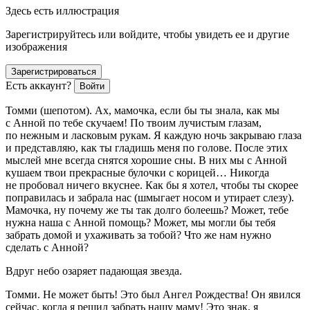
Здесь есть иллюстрация
Зарегистрируйтесь или войдите, чтобы увидеть ее и другие
изображения
Зарегистрироваться
Есть аккаунт?
Войти
Томми
(шепотом)
. Ах, мамочка, если бы ты знала, как мы
с Анной по тебе скучаем! По твоим лучистым глазам,
по нежным и ласковым рукам. Я каждую ночь закрываю глаза
и представляю, как ты гладишь меня по голове. После этих
мыслей мне всегда снятся хорошие сны. В них мы с Анной
кушаем твои прекрасные булочки с корицей… Никогда
не пробовал ничего вкуснее. Как бы я хотел, чтобы ты скорее
поправилась и забрала нас
(шмыгает носом и утирает слезу).
Мамочка, ну почему же ты так долго болеешь? Может, тебе
нужна наша с Анной помощь? Может, мы могли бы тебя
забрать домой и ухаживать за тобой? Что же нам нужно
сделать с Анной?
Вдруг небо озаряет падающая звезда.
Томми.
Не может быть! Это был Ангел Рождества! Он явился
сейчас, когда я решил забрать нашу маму! Это знак, я