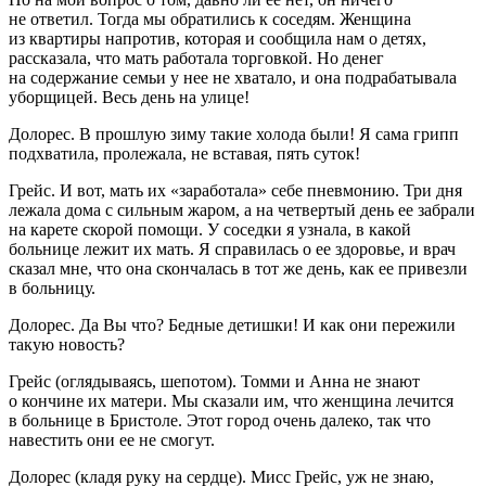
не ответил. Тогда мы обратились к соседям. Женщина
из квартиры напротив, которая и сообщила нам о детях,
рассказала, что мать работала торговкой. Но денег
на содержание семьи у нее не хватало, и она подрабатывала
уборщицей. Весь день на улице!
Долорес.
В прошлую зиму такие холода были! Я сама грипп
подхватила, пролежала, не вставая, пять суток!
Грейс.
И вот, мать их «заработала» себе пневмонию. Три дня
лежала дома с сильным жаром, а на четвертый день ее забрали
на карете скорой помощи. У соседки я узнала, в какой
больнице лежит их мать. Я справилась о ее здоровье, и врач
сказал мне, что она скончалась в тот же день, как ее привезли
в больницу.
Долорес.
Да Вы что? Бедные детишки! И как они пережили
такую новость?
Грейс
(оглядываясь, шепотом).
Томми и Анна не знают
о кончине их матери. Мы сказали им, что женщина лечится
в больнице в Бристоле. Этот город очень далеко, так что
навестить они ее не смогут.
Долорес
(кладя руку на сердце)
.
Мисс Грейс, уж не знаю,