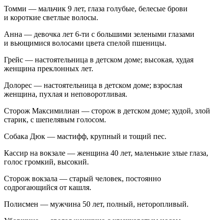
Томми
— мальчик 9 лет, глаза голубые, белесые брови
и короткие светлые волосы.
Анна
— девочка лет 6-ти с большими зелеными глазами
и вьющимися волосами цвета спелой пшеницы.
Грейс
— настоятельница в детском доме; высокая, худая
женщина преклонных лет.
Долорес
— настоятельница в детском доме; взрослая
женщина, пухлая и неповоротливая.
Сторож
Максимилиан
— сторож в детском доме; худой, злой
старик, с шепелявым голосом.
Собака
Дюк
— мастифф, крупный и тощий пес.
Кассир
на
вокзале
— женщина 40 лет, маленькие злые глаза,
голос громкий, высокий.
Сторож
вокзала
— старый человек, постоянно
содрогающийся от кашля.
Полисмен
— мужчина 50 лет, полный, неторопливый.