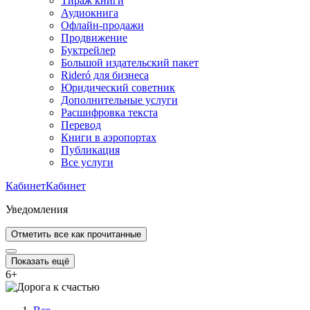
Тираж книги
Аудиокнига
Офлайн-продажи
Продвижение
Буктрейлер
Большой издательский пакет
Rideró для бизнеса
Юридический советник
Дополнительные услуги
Расшифровка текста
Перевод
Книги в аэропортах
Публикация
Все услуги
Кабинет
Кабинет
Уведомления
Отметить все как прочитанные
Показать ещё
6
+