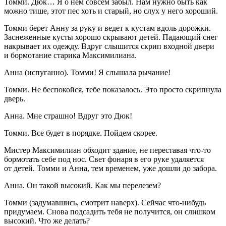
Томми.
Дюк… Я о нем совсем забыл. Нам нужно быть как
можно тише, этот пес хоть и старый, но слух у него хороший.
Томми берет Анну за руку и ведет к кустам вдоль дорожки.
Заснеженные кусты хорошо скрывают детей. Падающий снег
накрывает их одежду. Вдруг слышится скрип входной двери
и бормотание старика Максимилиана.
Анна
(испуганно).
Томми! Я слышала рычание!
Томми.
Не беспокойся, тебе показалось. Это просто скрипнула
дверь.
Анна.
Мне страшно! Вдруг это Дюк!
Томми.
Все будет в порядке. Пойдем скорее.
Мистер Максимилиан обходит здание, не переставая что-то
бормотать себе под нос. Свет фонаря в его руке удаляется
от детей. Томми и Анна, тем временем, уже дошли до забора.
Анна.
Он такой высокий. Как мы перелезем?
Томми
(задумавшись, смотрит наверх).
Сейчас что-нибудь
придумаем. Снова подсадить тебя не получится, он слишком
высокий. Что же делать?