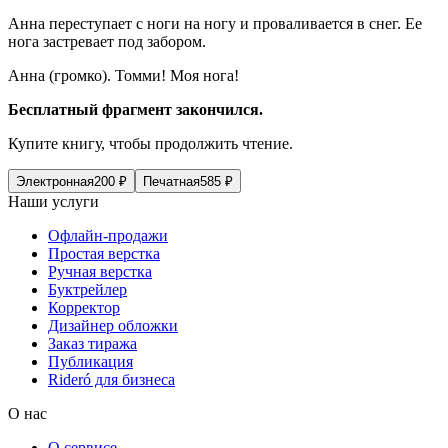
Анна переступает с ноги на ногу и проваливается в снег. Ее
нога застревает под забором.
Анна
(громко).
Томми! Моя нога!
Бесплатный фрагмент закончился.
Купите книгу, чтобы продолжить чтение.
Электронная
200
₽
Печатная
585
₽
Наши услуги
Офлайн-продажи
Простая верстка
Ручная верстка
Буктрейлер
Корректор
Дизайнер обложки
Заказ тиража
Публикация
Rideró для бизнеса
О нас
О сервисе