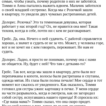
семью, чтобы узнать, почему родители о них не заботятся.
Томми и Анна пытались выжить вдвоем. Мальчик заботился
о своей младшей сестренке. Когда мы с Розочкой зашли
в квартиру, то увидели двух чумазых растрепанных детей.
Долорес.
Розочка? Это та темненькая девушка, которая
работает у нас второй год? Ох, не нравится она мне! Такая
тихоня, всегда в себе, почти ни с кем не разговаривает.
Грейс.
Да, она. Нечего о ней судачить. С работой справляется
хорошо, а значит и судить ее не за что. Может, у человека горе,
вот и не хочет ни с кем говорить, переживает. Не нам ее
судить.
Долорес.
Ладно, я просто не понимаю, почему она с нами
не общается. Ну, будет с ней! Что там с детками-то?
Грейс.
Так вот, когда мы зашли в квартиру, дети были все
перепачканы в копоти, волосы были растрепаны и спутаны,
одежда мятая. Их глаза были полны печали! Мое сердце в тот
момент все сжалось от увиденного. Как оказалось, Томми
готовил для сестры ужин: картошку в печке. У меня сердце
на части разрывалось, когда я смотрела, как он загородил
собой сестру, испугавшись нашего приезда! Я спросила их:
«Где ваша мама?» Томми сказал, что она скоро придет.
Но на мой вопрос о том, давно ли ее нет, он ничего