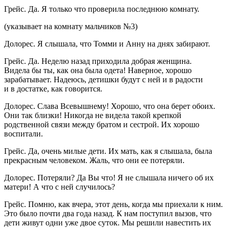
Грейс.
Да. Я только что проверила последнюю комнату.
(указывает на комнату мальчиков №3)
Долорес.
Я слышала, что Томми и Анну на днях забирают.
Грейс.
Да. Неделю назад приходила добрая женщина.
Видела бы ты, как она была одета! Наверное, хорошо
зарабатывает. Надеюсь, детишки будут с ней и в радости
и в достатке, как говорится.
Долорес.
Слава Всевышнему! Хорошо, что она берет обоих.
Они так близки! Никогда не видела такой крепкой
родственной связи между братом и сестрой. Их хорошо
воспитали.
Грейс.
Да, очень милые дети. Их мать, как я слышала, была
прекрасным человеком. Жаль, что они ее потеряли.
Долорес.
Потеряли? Да Вы что! Я не слышала ничего об их
матери! А что с ней случилось?
Грейс.
Помню, как вчера, этот день, когда мы приехали к ним.
Это было почти два года назад. К нам поступил вызов, что
дети живут одни уже двое суток. Мы решили навестить их