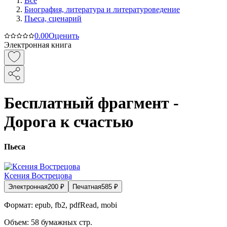
Все
Биография, литература и литературоведение
Пьеса, сценарий
0.0
0
Оценить
Электронная книга
Бесплатный фрагмент -
Дорога к счастью
Пьеса
Ксения Вострецова
Электронная
200
₽
Печатная
585
₽
Формат:
epub, fb2, pdfRead, mobi
Объем:
58
бумажных стр.