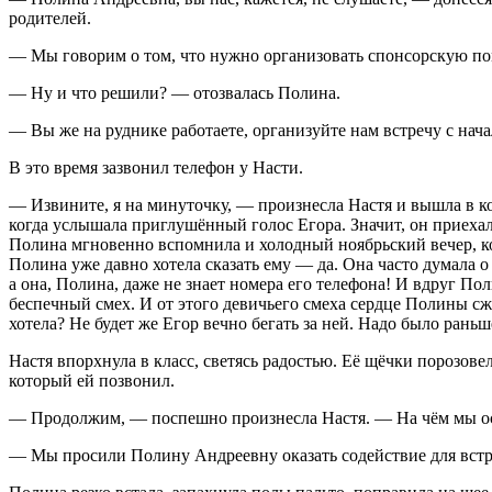
родителей.
— Мы говорим о том, что нужно организовать спонсорскую пом
— Ну и что решили? — отозвалась Полина.
— Вы же на руднике работаете, организуйте нам встречу с на
В это время зазвонил телефон у Насти.
— Извините, я на минуточку, — произнесла Настя и вышла в к
когда услышала приглушённый голос Егора. Значит, он приехал!
Полина мгновенно вспомнила и холодный ноябрьский вечер, ког
Полина уже давно хотела сказать ему — да. Она часто думала о
а она, Полина, даже не знает номера его телефона! И вдруг П
беспечный смех. И от этого девичьего смеха сердце Полины сжа
хотела? Не будет же Егор вечно бегать за ней. Надо было рань
Настя впорхнула в класс, светясь радостью. Её щёчки порозове
который ей позвонил.
— Продолжим, — поспешно произнесла Настя. — На чём мы о
— Мы просили Полину Андреевну оказать содействие для встр