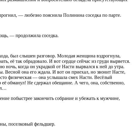
 прогнил, — любезно пояснила Полинина соседка по парте.
мощь, — продолжила соседка.
ыхода, был слышен разговор. Молодая женщина вздрогнула,
ть, её так обрадовало. И вот сердце сейчас из груди вырвется.
 ночь, когда он украдкой от Насти вырвался к ней до утра.
ы. Весной она его ждала. И вот он приехал, но звонит Насте,
росто физическая — она услышала смех Насти. Весёлый
 её обманул! Не сдержал обещание. А чего, она, собственно,
вал…
рпение побыстрее закончить собрание и убежать к мужчине,
ины, поселковый фельдшер.