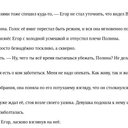
телями тоже спешил куда-то, — Егор не стал уточнять, что виде
на. Голос её вмиг перестал быть резким, и вся она мгновенно по
оизнёс Егор с холодной усмешкой и отпустил плечи Полины.
росто безнадёжно тоскливо, а скверно.
ть. — Ну, чего ты всё время пытаешься убежать, Полина? Не дел
сть о ком заботиться. Меня не надо опекать. Как живу, так и ж
брания, она поняла по его потухшему взгляду, что он столкнулся
уже ждал её, стоя возле своего уазика. Девушка подошла к нему 
заболталась.
 Егор,
ласк
ово взглянув на неё.