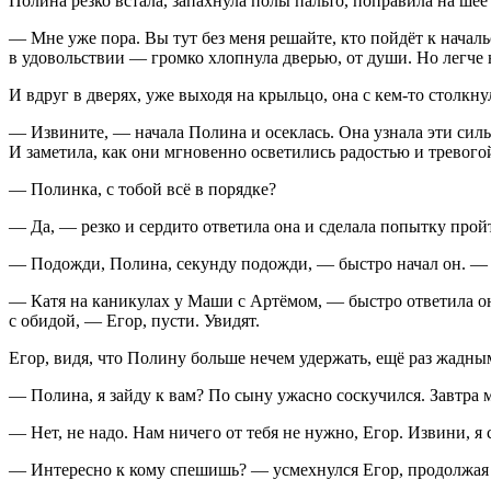
Полина резко встала, запахнула полы пальто, поправила на шее
— Мне уже пора. Вы тут без меня решайте, кто пойдёт к началь
в удовольствии — громко хлопнула дверью, от души. Но легче 
И вдруг в дверях, уже выходя на крыльцо, она с кем-то столкну
— Извините, — начала Полина и осеклась. Она узнала эти силь
И заметила, как они мгновенно осветились радостью и тревого
— Полинка, с тобой всё в порядке?
— Да, — резко и сердито ответила она и сделала попытку пройт
— Подожди, Полина, секунду подожди, — быстро начал он. — С
— Катя на каникулах у Маши с Артёмом, — быстро ответила она
с обидой, — Егор, пусти. Увидят.
Егор, видя, что Полину больше нечем удержать, ещё раз жадны
— Полина, я зайду к вам? По сыну ужасно соскучился. Завтра
— Нет, не надо. Нам ничего от тебя не нужно, Егор. Извини, я
— Интересно к кому спешишь? — усмехнулся Егор, продолжая 