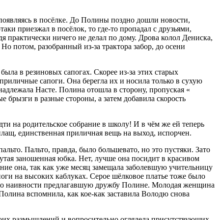
 появляясь в посёлке. До Полины поздно дошли новости,
таки приезжал в посёлок, то где-то пропадал с друзьями,
дя практически ничего не делал по дому. Дрова колол Дениска,
 Но потом, разобранный из-за трактора забор, до осени
была в резиновых сапогах. Скорее из-за этих старых
приличные сапоги. Она берегла их и носила только в сухую
надлежала Насте. Полина отошла в сторону, пропуская «
е брызги в разные стороны, а затем добавила скорость
дти на родительское собрание в школу! И в чём же ей теперь
 плащ, единственная приличная вещь на выход, испорчен.
льто. Пальто, правда, было большевато, но это пустяки. Зато
нутая заношенная юбка. Нет, лучше она посидит в красивом
рание она, так как уже месяц замещала заболевшую учительницу
поги на высоких каблуках. Серое шёлковое платье тоже было
 и по наивности предлагавшую дружбу Полине. Молодая женщина
 Полина вспомнила, как кое-как заставила Володю снова
своих размышлений и вопросительно оглядела присутствующих