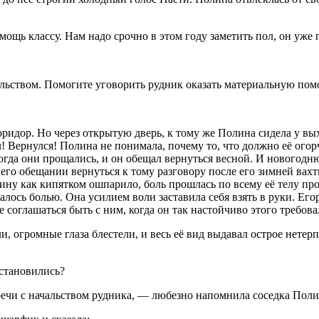
ощь классу. Нам надо срочно в этом году заметить пол, он уже
чальством. Помогите уговорить рудник оказать материальную по
оридор. Но через открытую дверь, к тому же Полина сидела у в
 Вернулся! Полина не понимала, почему то, что должно её огорча
да они прощались, и он обещал вернуться весной. И новогоднюю
 его обещании вернуться к тому разговору после его зимней вахт
олину как кипятком ошпарило, боль прошлась по всему её телу п
лось болью. Она усилием воли заставила себя взять в руки. Егор
ше соглашаться быть с ним, когда он так настойчиво этого требо
ли, огромные глаза блестели, и весь её вид выдавал острое нете
становились?
ечи с начальством рудника, — любезно напомнила соседка Пол