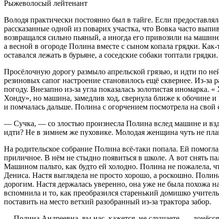
Рыжеволосый лейтенант
Володя практически постоянно был в тайге. Если предоставляла
рассказанные одной из поварих участка, что Вовка часто выпива
возвращался сильно пьяный, а иногда его привозили на машине
а весной в огороде Полина вместе с сыном копала грядки. Как-
оставался лежать в бурьяне, а соседские собаки топтали грядки.
Просёлочную дорогу размыло апрельской грязью, и идти по ней
резиновых сапог настроение становилось ещё сквернее. Из-за 
погоду. Внезапно из-за угла показалась золотистая иномарка. 
Хонду», но машина, замедлив ход, свернула ближе к обочине и
и помчалась дальше. Полина с огорчением посмотрела на свой 
—
Сучк
а, — со злостью произнесла Полина вслед машине и вздо
идти? Не в зимнем же пуховике. Молодая женщина чуть не плак
На родительское собрание Полина всё-таки попала. Ей помогла 
приличное. В нём не стыдно появиться в школе. А вот снять п
Машином пальто, как будто ей холодно. Полина не пожалела, чт
Дениса. Настя выглядела не просто хорошо, а роскошно. Полин
дорогим. Настя держалась уверенно, она уже не была похожа 
вспомнила и то, как преобразился старенький домишко учител
поставить на место ветхий разобранный из-за трактора забор.
— Полина Андреевна, вы нас, кажется, не слушаете, — донёсс