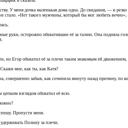
 шарфик и сказала:
ству. У меня дочка маленькая дома одна. До свидания, — и резко
не стало. «Нет такого мужчины, который бы мог любить вечно»,
лась.
ные руки, осторожно обхватившие её за талию. Она подняла голо
й.
и, но Егор обхватил её за плечи таким знакомым ей движением, 
кажи мне, как ты, как Катя?
, совершенно забыв, как сочинила минуту назад причину, по кот
м цепким взглядом обхватил её всю.
 можно?
 спешу. Пропусти меня.
удерживать Полину за плечи.