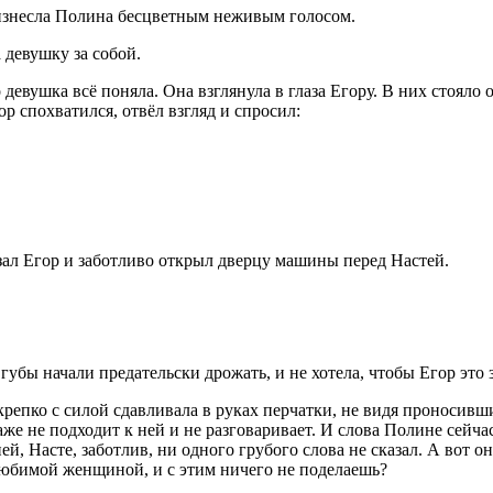
оизнесла Полина бесцветным неживым голосом.
 девушку за собой.
 девушка всё поняла. Она взглянула в глаза Егору. В них стояло 
гор спохватился, отвёл взгляд и спросил:
ал Егор и заботливо открыл дверцу машины перед Настей.
губы начали предательски дрожать, и не хотела, чтобы Егор это 
 крепко с силой сдавливала в руках перчатки, не видя проносив
аже не подходит к ней и не разговаривает. И слова Полине сейчас
ней, Насте, заботлив, ни одного грубого слова не сказал. А вот
любимой женщиной, и с этим ничего не поделаешь?