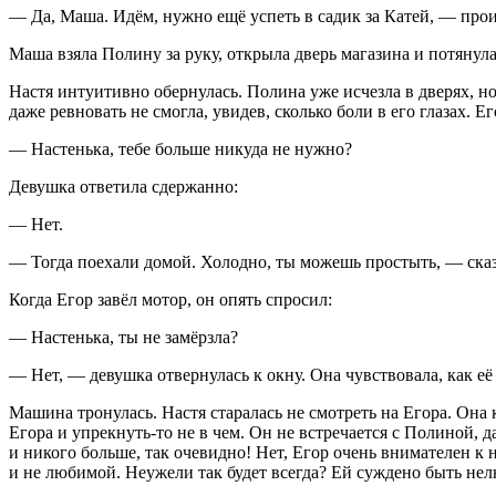
— Да, Маша. Идём, нужно ещё успеть в садик за Катей, — пр
Маша взяла Полину за руку, открыла дверь магазина и потянула
Настя интуитивно обернулась. Полина уже исчезла в дверях, но
даже ревновать не смогла, увидев, сколько боли в его глазах. Е
— Настенька, тебе больше никуда не нужно?
Девушка ответила сдержанно:
— Нет.
— Тогда поехали домой. Холодно, ты можешь простыть, — сказ
Когда Егор завёл мотор, он опять спросил:
— Настенька, ты не замёрзла?
— Нет, — девушка отвернулась к окну. Она чувствовала, как её 
Машина тронулась. Настя старалась не смотреть на Егора. Она
Егора и упрекнуть-то не в чем. Он не встречается с Полиной, д
и никого больше, так очевидно! Нет, Егор очень внимателен к 
и не любимой. Неужели так будет всегда? Ей суждено быть не