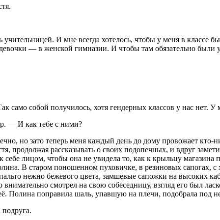
тя.
ать учительницей. И мне всегда хотелось, чтобы у меня в классе
 девочки — в женской гимназии. И чтобы там обязательно были 
 Так само собой получилось, хотя гендерных классов у нас нет. 
р. — И как тебе с ними?
ечно, но зато теперь меня каждый день до дому провожает кто-н
тя, продолжая рассказывать о своих подопечных, и вдруг заметил
л к себе лицом, чтобы она не увидела то, как к крыльцу магазин
олина. В старом поношенном пуховичке, в резиновых сапогах, с 
пальто нежно бежевого цвета, замшевые сапожки на высоких ка
р внимательно смотрел на свою собеседницу, взгляд его был
ласк
а неё. Полина поправила шаль, упавшую на плечи, подобрала под н
 подруга.