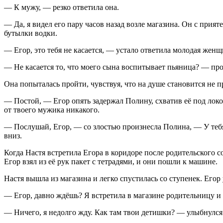
— К мужу, — резко ответила она.
— Да, я видел его пару часов назад возле магазина. Он с прия
бутылки водки.
— Егор, это тебя не касается, — устало ответила молодая женщи
— Не касается то, что моего сына воспитывает пьяница? — пр
Она попыталась пройти, чувствуя, что на душе становится не п
— Постой, — Егор опять задержал Полину, схватив её под локо
от твоего мужика никакого.
— Послушай, Егор, — со злостью произнесла Полина, — У тебя е
вниз.
Когда Настя встретила Егора в коридоре после родительского со
Егор взял из её рук пакет с тетрадями, и они пошли к машине.
Настя вышла из магазина и легко спустилась со ступенек. Егор 
— Егор, давно ждёшь? Я встретила в магазине родительницу и 
— Ничего, я недолго жду. Как там твои детишки? — улыбнулся