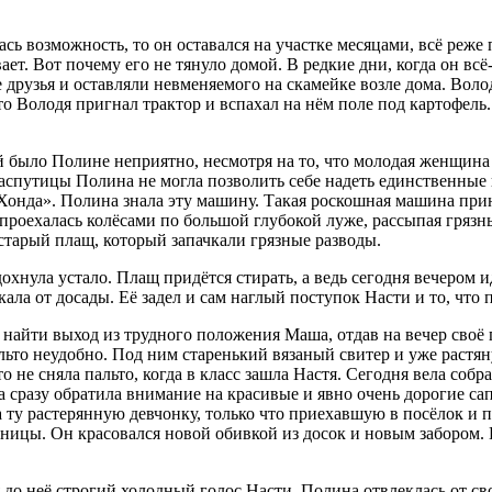
сь возможность, то он оставался на участке месяцами, всё реже
ет. Вот почему его не тянуло домой. В редкие дни, когда он всё-
 друзья и оставляли невменяемого на скамейке возле дома. Воло
то Володя пригнал трактор и вспахал на нём поле под картофель.
 было Полине неприятно, несмотря на то, что молодая женщина 
распутицы Полина не могла позволить себе надеть единственные 
« Хонда». Полина знала эту машину. Такая роскошная машина при
 проехалась
колёс
ами по большой глубокой луже, рассыпая грязны
старый плащ, который запачкали грязные разводы.
хнула устало. Плащ придётся стирать, а ведь сегодня вечером и
ала от досады. Её задел и сам наглый поступок Насти и то, что
найти выход из трудного положения Маша, отдав на вечер своё па
альто неудобно. Под ним старенький вязаный свитер и уже растя
о не сняла пальто, когда в класс зашла Настя. Сегодня вела соб
а сразу обратила внимание на красивые и явно очень дорогие са
на ту растерянную девчонку, только что приехавшую в посёлок
ьницы. Он к
расов
ался новой обивкой из досок и новым забором.
я до неё строгий холодный голос Насти. Полина отвлеклась от 