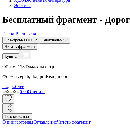
Художественная литература
Эротика
Бесплатный фрагмент - Дорог
Елена Васильева
Электронная
160
₽
Печатная
693
₽
Читать фрагмент
Купить
Объем:
178
бумажных стр.
Формат:
epub, fb2, pdfRead, mobi
Подробнее
0.0
0
Оценить
Пожаловаться
О книге
отзывы
Оглавление
Читать фрагмент