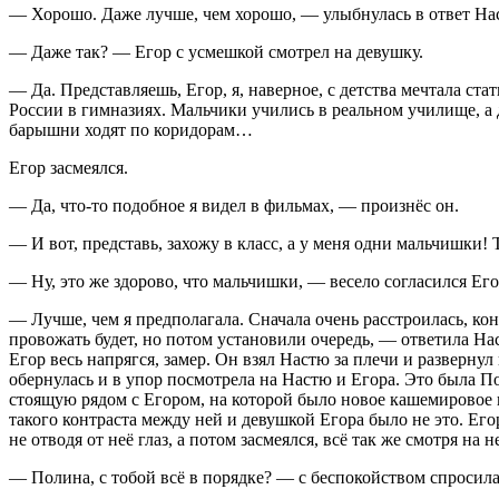
— Хорошо. Даже лучше, чем хорошо, — улыбнулась в ответ Нас
— Даже так? — Егор с усмешкой смотрел на девушку.
— Да. Представляешь, Егор, я, наверное, с детства мечтала ст
Росси
и в гимназиях. Мальчики учились в реальном училище, а
барышни ходят по коридорам…
Егор засмеялся.
— Да, что-то подобное я видел в фильмах, — произнёс он.
— И вот, представь, захожу в класс, а у меня одни мальчишки!
— Ну, это же здорово, что мальчишки, — весело согласился Его
— Лучше, чем я предполагала. Сначала очень расстроилась, кон
провожать будет, но потом установили очередь, — ответила Нас
Егор весь напрягся, замер. Он взял Настю за плечи и разверну
обернулась и в упор посмотрела на Настю и Егора. Это была П
стоящую рядом с Егором, на которой было новое кашемировое 
такого контраста между ней и девушкой Егора было не это. Его
не отводя от неё глаз, а потом засмеялся, всё так же смотря н
— Полина, с тобой всё в порядке? — с беспокойством спросила