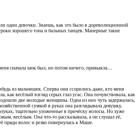
 были одни девочки. Знаешь, как это было в дореволюционной
уроки хорошего тона и бальных танцев. Манерные такие
У меня сначала шок был, но потом ничего, привыкла…
ибудь из мальчишек. Сперва они ссорились даже, кто меня
а, как весёлый взгляд серых глаз угас. Она почувствовала, как
а подошли две молодые женщины. Одна из них чуть задержалась,
хозяйственной сумкой в руках она разглядывала девушку,
блуках, тщательно уложенные в причёску волосы. Но хуже
овым, весёлым. Она что-то рассказывала, а он слушал её,
её пряди волос и резко повернулась к Маше.