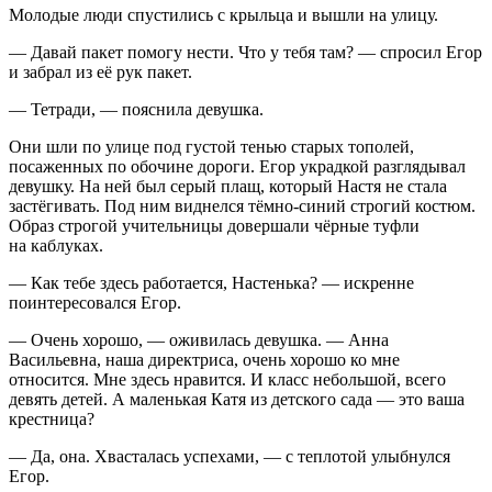
Молодые люди спустились с крыльца и вышли на улицу.
— Давай пакет помогу нести. Что у тебя там? — спросил Егор
и забрал из её рук пакет.
— Тетради, — пояснила девушка.
Они шли по улице под густой тенью старых тополей,
посаженных по обочине дороги. Егор украдкой разглядывал
девушку. На ней был серый плащ, который Настя не стала
застёгивать. Под ним виднелся тёмно-синий строгий костюм.
Образ строгой учительницы довершали чёрные туфли
на каблуках.
— Как тебе здесь работается, Настенька? — искренне
поинтересовался Егор.
— Очень хорошо, — оживилась девушка. — Анна
Васильевна, наша директриса, очень хорошо ко мне
относится. Мне здесь нравится. И класс небольшой, всего
девять детей. А маленькая Катя из детского сада — это ваша
крестница?
— Да, она. Хвасталась успехами, — с теплотой улыбнулся
Егор.