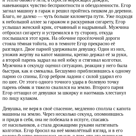
навевающих чувство бесприютности и обездоленности. Егор
загнал машину в гараж и решил пройтись пешком до деревни.
Благо, не далеко — чуть больше километра пути. Уже подходя
к небольшой аллее за гаражом и раскуривая
сигар
ету, Егор
услышал женский крик, отчаянный и надрывный. Мужчина
отбросил
сигар
ету и устремился в ту сторону, откуда
послышался этот крик. На обочине просёлочной дороги
стояла тёмная тойота, но в темноте Егор прекрасно её
разглядел. Двое парней удерживали девушку. Один из них,
уложив жертву на капот машины, крепко держал её за руки,
а второй парень задрал на ней юбку и стягивал колготки.
Мужчина в секунду оценил ситуацию, реакция у него была
быстрая, как и смекалка. Бесшумно приблизившись к одному
парню со спины, Егор ребром ладони с силой ударил его
по шее. От этого одного точного удара в болевую точку
парень обмяк и тяжело свалился на землю. Второго парня
Егор оттащил от девушки за шкирку и наотмашь хлестанул
по лицу кулаком.
Девушка, не веря в своё спасение, медленно сползла с капота
машины на землю. Через несколько секунд, опомнившись
и придя в себя, она не побежала в испуге, спасаясь
от
насил
ьников, а стала дрожащими руками натягивать
колготки. Егор бросил на неё мимолётный взгляд, и в его
голове быстро пронеслась мысль о том, что эта худенькая