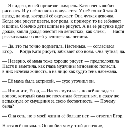
— Я видела, вы ей привезли акварель. Катя очень любит
рисовать. И у неё неплохо получается. У неё тонкий такой
взгляд на мир, который её окружает. Она чуткая девочка.
Когда она рисует цветы, вот розы, к примеру, то не забывает
и шипы. Обычно дети шипы не рисуют. А на её рисунке идёт
дождь, капли дождя блестят на лепестках, как слёзы, — Настя
рассказывала о своей ученице с волнением.
— Да, это ты точно подметила, Настенька, — согласился
Егор. — Когда Катя рисует, забывает обо всём. Она чуткая, да.
— Наверно, её мама тоже хорошо рисует, — предположила
Настя и заметила, как глаза мужчины мгновенно погасли,
в них исчезла живость, а на лицо как будто тень набежала.
— Её мама была актрисой, — сухо уточнил он.
— Извините, Егор, — Настя смутилась, но всё же задала
вопрос, который сама же посчитала бестактным, и сразу же
вспыхнула от смущения за свою бестактность, — Почему
была?
— Она есть, но в моей жизни её больше нет, — ответил Егор.
Настя всё поняла. « Он любил маму этой девочки», —