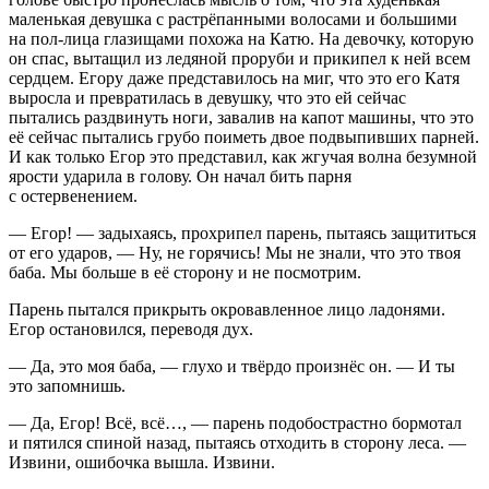
маленькая девушка с растрёпанными волосами и большими
на пол-лица глазищами похожа на Катю. На девочку, которую
он спас, вытащил из ледяной проруби и прикипел к ней всем
сердцем. Егору даже представилось на миг, что это его Катя
выросла и превратилась в девушку, что это ей сейчас
пытались раздвинуть ноги, завалив на капот машины, что это
её сейчас пытались грубо поиметь двое подвыпивших парней.
И как только Егор это представил, как жгучая волна безумной
ярости ударила в голову. Он начал бить парня
с остервенением.
— Егор! — задыхаясь, прохрипел парень, пытаясь защититься
от его ударов, — Ну, не горячись! Мы не знали, что это твоя
баба. Мы больше в её сторону и не посмотрим.
Парень пытался прикрыть окровавленное лицо ладонями.
Егор остановился, переводя дух.
— Да, это моя баба, — глухо и твёрдо произнёс он. — И ты
это запомнишь.
— Да, Егор! Всё, всё…, — парень подобострастно бормотал
и пятился спиной назад, пытаясь отходить в сторону леса. —
Извини, ошибочка вышла. Извини.