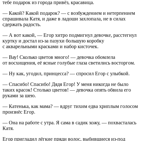
тебе подарок из города привёз, красавица.
— Какой? Какой подарок? — с
возбуж
дением и нетерпением
спрашивала Катя, и даже в ладоши захлопала, не в силах
сдержать радость.
— А вот какой, — Егор хитро подмигнул девочке, расстегнул
куртку и достал из-за пазухи большую коробку
с акварельными красками и набор кисточек.
— Вау! Сколько цветов много! — девочка обомлела
от восхищения, её ясные голубые глаза светились восторгом.
— Ну как, угодил, принцесса? — спросил Егор с улыбкой.
— Спасибо! Спасибо! Дядя Егор! У меня никогда не было
таких красок! Столько цветов! — девочка опять обвила его
руками за шею.
— Катенька, как мама? — вдруг тихим едва хриплым голосом
произнёс Егор.
— Она на работе с утра. Я сама в садик хожу, — похвасталась
Катя.
Егор пригладил лёгкие пряди волос, выбившиеся из-под