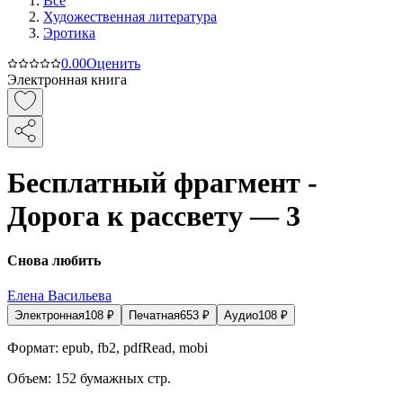
Все
Художественная литература
Эротика
0.0
0
Оценить
Электронная книга
Бесплатный фрагмент -
Дорога к рассвету — 3
Снова любить
Елена Васильева
Электронная
108
₽
Печатная
653
₽
Аудио
108
₽
Формат:
epub, fb2, pdfRead, mobi
Объем:
152
бумажных стр.