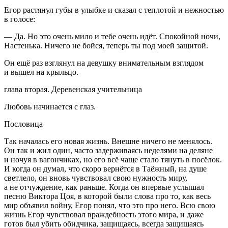
Егор растянул губы в улыбке и сказал с теплотой и нежностью
в голосе:
— Да. Но это очень мило и тебе очень идёт. Спокойной ночи,
Настенька. Ничего не бойся, теперь ты под моей защитой.
Он ещё раз взглянул на девушку внимательным взглядом
и вышел на крыльцо.
глава вторая. Деревенская учительница
Любовь начинается с глаз.
Пословица
Так началась его новая жизнь. Внешне ничего не менялось.
Он так и жил один, часто задерживаясь неделями на деляне
и ночуя в вагончиках, но его всё чаще стало тянуть в посёлок.
И когда он думал, что скоро вернётся в Таёжный, на душе
светлело, он вновь чувствовал свою нужность миру,
а не отчуждение, как раньше. Когда он впервые услышал
песню Виктора Цоя, в которой были слова про то, как весь
мир объявил
войн
у, Егор понял, что это про него. Всю свою
жизнь Егор чувствовал враждебность этого мира, и даже
готов был убить обидчика, защищаясь, всегда защищаясь