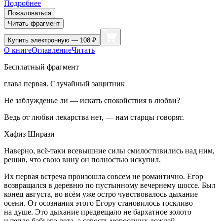
Подробнее
Пожаловаться
Читать фрагмент
Купить
электронную — 108 ₽
О книге
Оглавление
Читать
Бесплатный фрагмент
глава первая. Случайный защитник
Не заблужденье ли — искать спокойствия в любви?
Ведь от любви лекарства нет, — нам старцы говорят.
Хафиз Ширази
Наверно, всё-таки всевышние силы смилостивились над ним,
решив, что свою вину он полностью искупил.
Их первая встреча произошла совсем не романтично. Егор
возвращался в деревню по пустынному вечернему шоссе. Был
конец августа, во всём уже остро чувствовалось дыхание
осени. От осознания этого Егору становилось тоскливо
на душе. Это дыхание предвещало не бархатное золото
и тепло бабьего лета, а серость моросящих дождей,