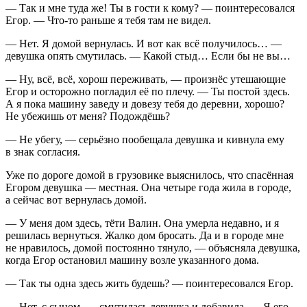
— Так и мне туда же! Ты в гости к кому? — поинтересовался
Егор. — Что-то раньше я тебя там не видел.
— Нет. Я домой вернулась. И вот как всё получилось… —
девушка опять смутилась. — Какой стыд… Если бы не вы…
— Ну, всё, всё, хорош переживать, — произнёс утешающие
Егор и осторожно погладил её по плечу. — Ты постой здесь.
А я пока машину заведу и довезу тебя до деревни, хорошо?
Не убежишь от меня? Подождёшь?
— Не убегу, — серьёзно пообещала девушка и кивнула ему
в знак согласия.
Уже по дороге домой в грузовике выяснилось, что спасённая
Егором девушка — местная. Она четыре года жила в городе,
а сейчас вот вернулась домой.
— У меня дом здесь, тёти Валин. Она умерла недавно, и я
решилась вернуться. Жалко дом бросать. Да и в городе мне
не нравилось, домой постоянно тянуло, — объясняла девушка,
когда Егор остановил машину возле указанного дома.
— Так ты одна здесь жить будешь? — поинтересовался Егор.
— Нет, с сыном, — смутилась девушка и добавила, — Я его