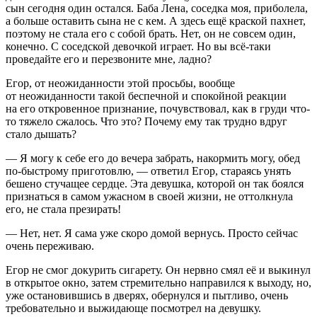
сын сегодня один остался. Баба Лена, соседка моя, приболела,
а больше оставить сына не с кем. А здесь ещё краской пахнет,
поэтому не стала его с собой брать. Нет, он не совсем один,
конечно. С соседской девочкой играет. Но вы всё-таки
проведайте его и перезвоните мне, ладно?
Егор, от неожиданности этой просьбы, вообще
от неожиданности такой беспечной и спокойной реакции
на его откровенное признание, почувствовал, как в груди что-
то тяжело сжалось. Что это? Почему ему так трудно вдруг
стало дышать?
— Я могу к себе его до вечера забрать, накормить могу, обед
по-быстрому приготовлю, — ответил Егор, стараясь унять
бешено стучащее сердце. Эта девушка, которой он так боялся
признаться в самом ужасном в своей жизни, не оттолкнула
его, не стала презирать!
— Нет, нет. Я сама уже скоро домой вернусь. Просто сейчас
очень переживаю.
Егор не смог до
курит
ь
сигар
ету. Он нервно смял её и выкинул
в открытое окно, затем стремительно направился к выходу, но,
уже остановившись в дверях, обернулся и пытливо, очень
требовательно и выжидающе посмотрел на девушку.