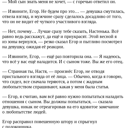
— Мой сын знать меня не хочет, — с горечью ответил он.
— Извините, Егор. Не будем про это… — девушка смутилась,
отвела взгляд, и мужчине сразу сделалось досадливо от того,
что он не видит её чуткого участливого взгляда.
— Нет, почему… Лучше сразу тебе сказать, Настенька. Всё
равно ведь расскажут, да ещё и приукрасят. Этой весной я
из зоны вернулся, — резко сказал Егор и пытливо посмотрел
на девушку, ожидая её реакции.
— Извините, Егор, — ещё раз повторила она. — Я надеюсь,
что всё у вас ещё наладится. И с сыном тоже. Вы же его отец.
— Странная ты, Настя, — произнёс Егор, не отводя
пристального взгляда от её лица. — Обычно, когда я говорю,
что сидел, все сначала теряются, а потом с жадным
любопытством спрашивают, какая у меня была статья.
— Егор, я считаю, вам всё равно нужно попытаться наладить
отношения с сыном. Вы должны попытаться, — сказала
девушка, никак не отреагировав на его ядовитое замечание
о любопытстве людей.
Егор расправил
повеш
енную штору и спрыгнул
с подоконника.