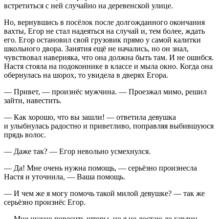
встретиться с ней случайно на деревенской улице.
Но, вернувшись в посёлок после долгожданного окончания
вахты, Егор не стал надеяться на случай и, тем более, ждать
его. Егор остановил свой грузовик прямо у самой калитки
школьного двора. Занятия ещё не начались, но он знал,
чувствовал наверняка, что она должна быть там. И не ошибся.
Настя стояла на подоконнике в классе и мыла окно. Когда она
обернулась на шорох, то увидела в дверях Егора.
— Привет, — произнёс мужчина. — Проезжал мимо, решил
зайти, навестить.
— Как хорошо, что вы зашли! — ответила девушка
и улыбнулась радостно и приветливо, поправляя выбившуюся
прядь волос.
— Даже так? — Егор невольно усмехнулся.
— Да! Мне очень нужна помощь, — серьёзно произнесла
Настя и уточнила, — Ваша помощь.
— И чем же я могу помочь такой милой девушке? — так же
серьёзно произнёс Егор.
— Мне нужно
повеси
ть шторы, но я не достаю до гардин.