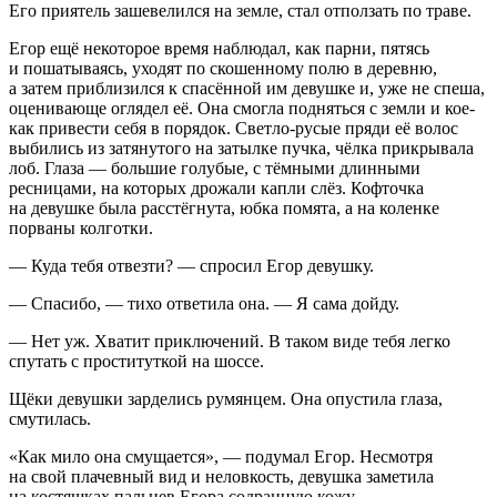
Его приятель зашевелился на земле, стал отползать по траве.
Егор ещё некоторое время наблюдал, как парни, пятясь
и пошатываясь, уходят по скошенному полю в деревню,
а затем приблизился к спасённой им девушке и, уже не спеша,
оценивающе оглядел её. Она смогла подняться с земли и кое-
как привести себя в порядок. Светло-русые пряди её волос
выбились из затянутого на затылке пучка, чёлка прикрывала
лоб. Глаза — большие голубые, с тёмными длинными
ресницами, на которых дрожали капли слёз. Кофточка
на девушке была расстёгнута, юбка помята, а на коленке
порваны колготки.
— Куда тебя отвезти? — спросил Егор девушку.
— Спасибо, — тихо ответила она. — Я сама дойду.
— Нет уж. Хватит приключений. В таком виде тебя легко
спутать с проституткой на шоссе.
Щёки девушки зарделись румянцем. Она опустила глаза,
смутилась.
«Как мило она смущается», — подумал Егор. Несмотря
на свой плачевный вид и неловкость, девушка заметила
на костяшках пальцев Егора содранную кожу.