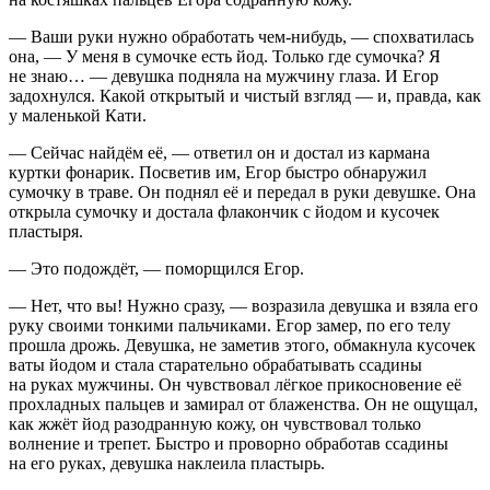
— Ваши руки нужно обработать чем-нибудь, — спохватилась
она, — У меня в сумочке есть йод. Только где сумочка? Я
не знаю… — девушка подняла на мужчину глаза. И Егор
задохнулся. Какой открытый и чистый взгляд — и, правда, как
у маленькой Кати.
— Сейчас найдём её, — ответил он и достал из кармана
куртки фонарик. Посветив им, Егор быстро обнаружил
сумочку в траве. Он поднял её и передал в руки девушке. Она
открыла сумочку и достала флакончик с йодом и кусочек
пластыря.
— Это подождёт, — поморщился Егор.
— Нет, что вы! Нужно сразу, — возразила девушка и взяла его
руку своими тонкими пальчиками. Егор замер, по его телу
прошла дрожь. Девушка, не заметив этого, обмакнула кусочек
ваты йодом и стала старательно обрабатывать ссадины
на руках мужчины. Он чувствовал лёгкое прикосновение её
прохладных пальцев и замирал от блаженства. Он не ощущал,
как жжёт йод разодранную кожу, он чувствовал только
волнение и трепет. Быстро и проворно обработав ссадины
на его руках, девушка наклеила пластырь.