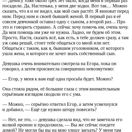
— Денису тоже около трёх лет было, когда меня в первый раз
посадили. Да, Настенька, у меня две ходки. Вот так… Можно
сказать, что я и не видел, как мой сын растёт. Я
вино
ват перед
ним. Перед ним и своей бывшей женой. В первый раз я её
совсем девчонкой оставил одну с сыном, а второй раз… Про
это и говорить страшно. А сейчас хочу помочь им, очень хочу.
Да моя помощь им уже не нужна. Ладно, не будем об этом.
Просто, Настя, сказать всё, как есть, я тебе должен сразу, а там
уж сама решай, стоит тебе общаться со мной или нет.
Общаться с таким, как я, бывшим уголовником, от которого
ушла жена, и которого не хочет знать собственный сын.
Девушка очень внимательно смотрела на Егора, пока он
говорил, а затем произнесла совершенно невозмутимо:
— Егор, у меня к вам ещё одна просьба будет. Можно?
Она стояла рядом, её большие глаза с этим внимательным
серьёзным взглядом сводили его с ума.
— Можно, — серьёзно ответил Егор, а затем усмехнулся
и добавил, — Ещё где нужно штору
повеси
ть?
— Нет, не это, — девушка сделала вид, что не заметила его
колкой иронии и продолжила, — Вы же сейчас поедете
домой? Не могли бы вы на мою улицу заехать? У меня там