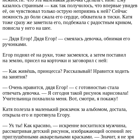
казалось странным — как так получилось, что впервые увидев
её, он чувствовал только острую неприязнь к ней? Сейчас
нежность до боли сжала его сердце, обхватила в тиски. Катя
тоже сразу же заметила его, подбежала с радостным криком,
повисла у него на шее.
— Дядя Егор! Дядя Егор! — смеялась девочка, обнимая его
ручонками.
Егор поднял её на руки, тоже засмеялся, а затем поставил
на землю, присел на корточки и заговорил с ней:
— Как живёшь, принцесса? Рассказывай! Нравится ходить
на занятия?
— Очень нравится, дядя Егор! — с готовностью стала
отвечать девочка. — Я сегодня такой рисунок нарисовала!
Учительница похвалила меня. Вот, смотри, я покажу!
Катя полезла в маленький рюкзачок за альбомом, достала,
открыла его и протянула Егору.
— Ух ты! Как красиво, — искренне восхитился мужчина,
рассматривая детский рисунок, изображающий осенний лес
приглушёнными акварельными красками. — Значит, я не зря