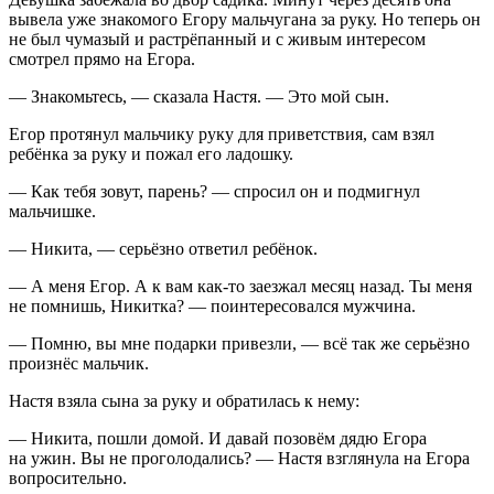
вывела уже знакомого Егору мальчугана за руку. Но теперь он
не был чумазый и растрёпанный и с живым интересом
смотрел прямо на Егора.
— Знакомьтесь, — сказала Настя. — Это мой сын.
Егор протянул мальчику руку для приветствия, сам взял
ребёнка за руку и пожал его ладошку.
— Как тебя зовут, парень? — спросил он и подмигнул
мальчишке.
— Никита, — серьёзно ответил ребёнок.
— А меня Егор. А к вам как-то заезжал месяц назад. Ты меня
не помнишь, Никитка? — поинтересовался мужчина.
— Помню, вы мне подарки привезли, — всё так же серьёзно
произнёс мальчик.
Настя взяла сына за руку и обратилась к нему:
— Никита, пошли домой. И давай позовём дядю Егора
на ужин. Вы не проголодались? — Настя взглянула на Егора
вопросительно.