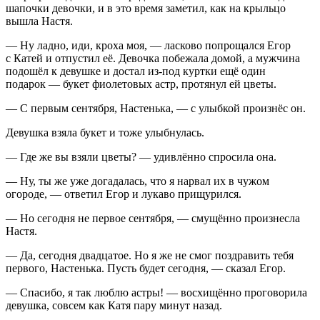
шапочки девочки, и в это время заметил, как на крыльцо
вышла Настя.
— Ну ладно, иди, кроха моя, —
ласк
ово попрощался Егор
с Катей и отпустил её. Девочка побежала домой, а мужчина
подошёл к девушке и достал из-под куртки ещё один
подарок — букет фиолетовых астр, протянул ей цветы.
— С первым сентября, Настенька, — с улыбкой произнёс он.
Девушка взяла букет и тоже улыбнулась.
— Где же вы взяли цветы? — удивлённо спросила она.
— Ну, ты же уже догадалась, что я нарвал их в чужом
огороде, — ответил Егор и лукаво прищурился.
— Но сегодня не первое сентября, — смущённо произнесла
Настя.
— Да, сегодня двадцатое. Но я же не смог поздравить тебя
первого, Настенька. Пусть будет сегодня, — сказал Егор.
— Спасибо, я так люблю астры! — восхищённо проговорила
девушка, совсем как Катя пару минут назад.