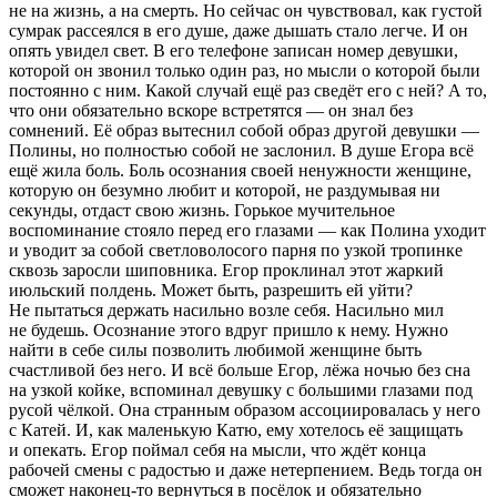
не на жизнь, а на смерть. Но сейчас он чувствовал, как густой
сумрак рассеялся в его душе, даже дышать стало легче. И он
опять увидел свет. В его телефоне записан номер девушки,
которой он звонил только один раз, но мысли о которой были
постоянно с ним. Какой случай ещё раз сведёт его с ней? А то,
что они обязательно вскоре встретятся — он знал без
сомнений. Её образ вытеснил собой образ другой девушки —
Полины, но полностью собой не заслонил. В душе Егора всё
ещё жила боль. Боль осознания своей ненужности женщине,
которую он безумно любит и которой, не раздумывая ни
секунды, отдаст свою жизнь. Горькое мучительное
воспоминание стояло перед его глазами — как Полина уходит
и уводит за собой светловолосого парня по узкой тропинке
сквозь заросли шиповника. Егор проклинал этот жаркий
июльский полдень. Может быть, разрешить ей уйти?
Не пытаться держать
насил
ьно возле себя.
Насил
ьно мил
не будешь. Осознание этого вдруг пришло к нему. Нужно
найти в себе силы позволить любимой женщине быть
счастливой без него. И всё больше Егор, лёжа ночью без сна
на узкой койке, вспоминал девушку с большими глазами под
русой чёлкой. Она странным образом ассоциировалась у него
с Катей. И, как маленькую Катю, ему хотелось её защищать
и опекать. Егор поймал себя на мысли, что ждёт конца
рабочей смены с радостью и даже нетерпением. Ведь тогда он
сможет наконец-то вернуться в посёлок и обязательно