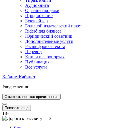
Тираж книги
Аудиокнига
Офлайн-продажи
Продвижение
Буктрейлер
Большой издательский пакет
Rideró для бизнеса
Юридический советник
Дополнительные услуги
Расшифровка текста
Перевод
Книги в аэропортах
Публикация
Все услуги
Кабинет
Кабинет
Уведомления
Отметить все как прочитанные
Показать ещё
18
+