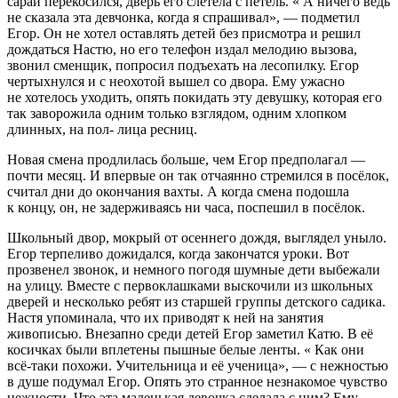
сарай перекосился, дверь его слетела с петель. « А ничего ведь
не сказала эта девчонка, когда я спрашивал», — подметил
Егор. Он не хотел оставлять детей без присмотра и решил
дождаться Настю, но его телефон издал мелодию вызова,
звонил сменщик, попросил подъехать на лесопилку. Егор
чертыхнулся и с неохотой вышел со двора. Ему ужасно
не хотелось уходить, опять покидать эту девушку, которая его
так заворожила одним только взглядом, одним хлопком
длинных, на пол- лица ресниц.
Новая смена продлилась больше, чем Егор предполагал —
почти месяц. И впервые он так отчаянно стремился в посёлок,
считал дни до окончания вахты. А когда смена подошла
к концу, он, не задерживаясь ни часа, поспешил в посёлок.
Школьный двор, мокрый от осеннего дождя, выглядел уныло.
Егор терпеливо дожидался, когда закончатся уроки. Вот
прозвенел звонок, и немного погодя шумные дети выбежали
на улицу. Вместе с первоклашками выскочили из школьных
дверей и несколько ребят из старшей группы детского садика.
Настя упоминала, что их приводят к ней на занятия
живописью. Внезапно среди детей Егор заметил Катю. В её
косичках были вплетены пышные белые ленты. « Как они
всё-таки похожи. Учительница и её ученица», — с нежностью
в душе подумал Егор. Опять это странное незнакомое чувство
нежности. Что эта маленькая девочка сделала с ним? Ему