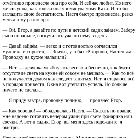
отчётливо произнесла она про себя. И сейчас любит. Из него
жизнь ушла, как только она упомянула маму Кати. И чтобы
загладить свою бестактность, Настя быстро произнесла, резко
меняя тему разговора:
— Ой, Егор, а давайте по пути в детский садик зайдём. Заберу
сына пораньше, соскучилась уже по нему за день.
— Давай зайдём, — легко и с готовностью согласился
мужчина и спросил, — Значит, у тебя всё хорошо, Настенька.
Проводку на кухне наладили?
— Нет, — девушка улыбнулась весело и беспечно, как будто
отсутствие света на кухне ей совсем не мешало. — Как-то всё
не получается домом как следует заняться. Нет, я стараюсь всё
в порядок привести. Окна вот утеплить успела. Но больше
ничего не сделала.
— Я приду завтра, проводку починю, — произнёс Егор.
— Как хорошо! — обрадовалась Настя. — Сказать по правде,
мне надоело готовить вечером ужин при свете фонарика или
свечки. А вот и садик. Егор, вы меня здесь подождите, я
быстро.
Девушка забежала во двор садика. Минут через десять она