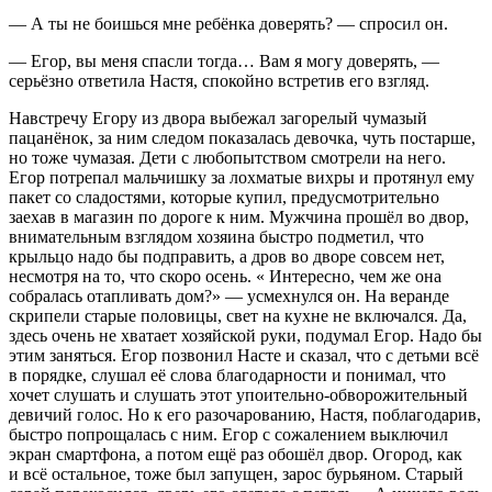
— А ты не боишься мне ребёнка доверять? — спросил он.
— Егор, вы меня спасли тогда… Вам я могу доверять, —
серьёзно ответила Настя, спокойно встретив его взгляд.
Навстречу Егору из двора выбежал загорелый чумазый
пацанёнок, за ним следом показалась девочка, чуть постарше,
но тоже чумазая. Дети с любопытством смотрели на него.
Егор потрепал мальчишку за лохматые вихры и протянул ему
пакет со сладостями, которые купил, предусмотрительно
заехав в магазин по дороге к ним. Мужчина прошёл во двор,
внимательным взглядом хозяина быстро подметил, что
крыльцо надо бы подправить, а дров во дворе совсем нет,
несмотря на то, что скоро осень. « Интересно, чем же она
собралась отапливать дом?» — усмехнулся он. На веранде
скрипели старые половицы, свет на кухне не включался. Да,
здесь очень не хватает хозяйской руки, подумал Егор. Надо бы
этим заняться. Егор позвонил Насте и сказал, что с детьми всё
в порядке, слушал её слова благодарности и понимал, что
хочет слушать и слушать этот упоительно-обворожительный
девичий голос. Но к его разочарованию, Настя, поблагодарив,
быстро попрощалась с ним. Егор с сожалением выключил
экран смартфона, а потом ещё раз обошёл двор. Огород, как
и всё остальное, тоже был запущен, зарос бурьяном. Старый