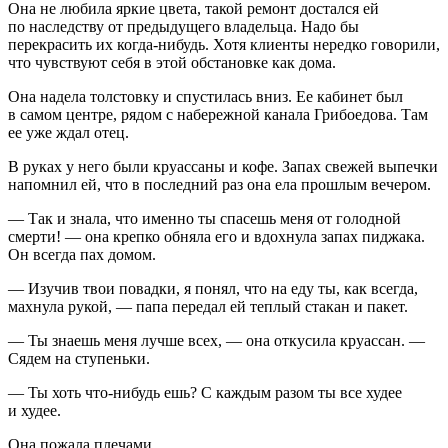
Она не любила яркие цвета, такой ремонт достался ей
по наследству от предыдущего владельца. Надо бы
перекрасить их когда-нибудь. Хотя клиенты нередко говорили,
что чувствуют себя в этой обстановке как дома.
Она надела толстовку и спустилась вниз. Ее кабинет был
в самом центре, рядом с набережной канала Грибоедова. Там
ее уже ждал отец.
В руках у него были круассаны и кофе. Запах свежей выпечки
напомнил ей, что в последний раз она ела прошлым вечером.
— Так и знала, что именно ты спасешь меня от голодной
смерти! — она крепко обняла его и вдохнула запах пиджака.
Он всегда пах домом.
— Изучив твои повадки, я понял, что на еду ты, как всегда,
махнула рукой, — папа передал ей теплый стакан и пакет.
— Ты знаешь меня лучше всех, — она откусила круассан. —
Сядем на ступеньки.
— Ты хоть что-нибудь ешь? С каждым разом ты все худее
и худее.
Она пожала плечами.