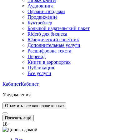
Тираж книги
Аудиокнига
Офлайн-продажи
Продвижение
Буктрейлер
Большой издательский пакет
Rideró для бизнеса
Юридический советник
Дополнительные услуги
Расшифровка текста
Перевод
Книги в аэропортах
Публикация
Все услуги
Кабинет
Кабинет
Уведомления
Отметить все как прочитанные
Показать ещё
18
+