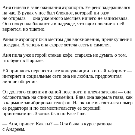
Аня сидела в зале ожидания аэропорта. Ее рейс задерживался
на час. В руках у нее был блокнот, который ни разу
не открыла — она уже много месяцев ничего не записывала.
Она покупала блокноты в надежде, что вдохновение к ней
вернется, но тщетно.
Раньше аэропорт был местом для вдохновения, предвкушения
поездки. А теперь она скорее хотела сесть в самолет.
Аня пила уже второй стакан кофе, стараясь не думать о том,
что будет в Париже.
Ей пришлось перенести все консультации в онлайн-формат —
интернет и социальные сети она не любила, предпочитая
личное общение.
От долгого сидения в одной позе ноги и плечи затекли — она
облокотилась на спинку скамейки. Едва она закрыла глаза, как
в кармане завибрировал телефон. На экране высветился номер
ее редактора и по совместительству ее хорошей
приятельницы. Звонок был по FaceTime.
— Аня, привет. Как ты? — Оля была в курсе развода
с Андреем.