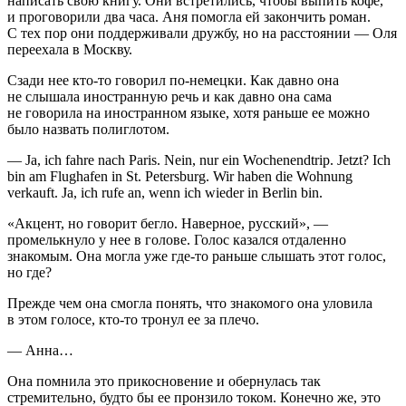
написать свою книгу. Они встретились, чтобы выпить кофе,
и проговорили два часа. Аня помогла ей закончить роман.
С тех пор они поддерживали дружбу, но на расстоянии — Оля
переехала в Москву.
Сзади нее кто-то говорил по-немецки. Как давно она
не слышала иностранную речь и как давно она сама
не говорила на иностранном языке, хотя раньше ее можно
было назвать полиглотом.
— Ja, ich fahre nach Paris. Nein, nur ein Wochenendtrip. Jetzt? Ich
bin am Flughafen in St. Petersburg. Wir haben die Wohnung
verkauft. Ja, ich rufe an, wenn ich wieder in Berlin bin
.
«Акцент, но говорит бегло. Наверное, русский», —
промелькнуло у нее в голове. Голос казался отдаленно
знакомым. Она могла уже где-то раньше слышать этот голос,
но где?
Прежде чем она смогла понять, что знакомого она уловила
в этом голосе, кто-то тронул ее за плечо.
— Анна…
Она помнила это прикосновение и обернулась так
стремительно, будто бы ее пронзило током. Конечно же, это