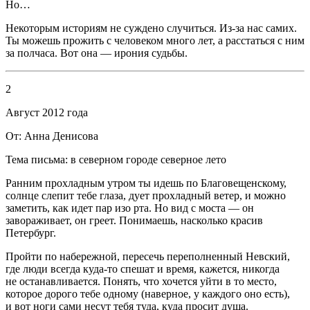
Но…
Некоторым историям не суждено случиться. Из-за нас самих.
Ты можешь прожить с человеком много лет, а расстаться с ним
за полчаса. Вот она — ирония судьбы.
2
Август 2012 года
От: Анна Денисова
Тема письма: в северном городе северное лето
Ранним прохладным утром ты идешь по Благовещенскому,
солнце слепит тебе глаза, дует прохладный ветер, и можно
заметить, как идет пар изо рта. Но вид с моста
—
он
завораживает, он греет. Понимаешь, насколько красив
Петербург.
Пройти по набережной, пересечь переполненный Невский,
где люди всегда куда-то спешат и время, кажется, никогда
не останавливается. Понять, что хочется уйти в то место,
которое дорого тебе одному (наверное, у каждого оно есть),
и вот ноги сами несут тебя туда, куда просит душа.