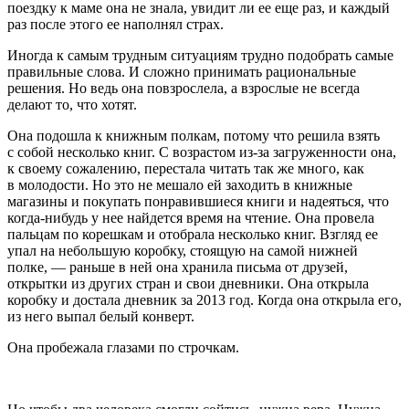
поездку к маме она не знала, увидит ли ее еще раз, и каждый
раз после этого ее наполнял страх.
Иногда к самым трудным ситуациям трудно подобрать самые
правильные слова. И сложно принимать рациональные
решения. Но ведь она повзрослела, а взрослые не всегда
делают то, что хотят.
Она подошла к книжным полкам, потому что решила взять
с собой несколько книг. С возрастом из-за загруженности она,
к своему сожалению, перестала читать так же много, как
в молодости. Но это не мешало ей заходить в книжные
магазины и покупать понравившиеся книги и надеяться, что
когда-нибудь у нее найдется время на чтение. Она провела
пальцам по корешкам и отобрала несколько книг. Взгляд ее
упал на небольшую коробку, стоящую на самой нижней
полке, — раньше в ней она хранила письма от друзей,
открытки из других стран и свои дневники. Она открыла
коробку и достала дневник за 2013 год. Когда она открыла его,
из него выпал белый конверт.
Она пробежала глазами по строчкам.