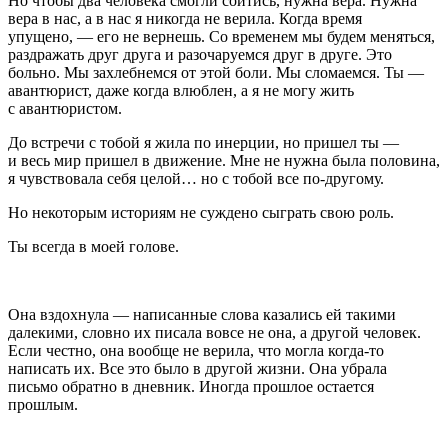
Но чтобы два человека смогли сойтись, нужна вера. Нужна
вера в нас, а в нас я никогда не верила. Когда время
упущено, — его не вернешь. Со временем мы будем меняться,
раздражать друг друга и разочаруемся друг в друге. Это
больно. Мы захлебнемся от этой боли. Мы сломаемся. Ты
—
авантюрист, даже когда влюблен, а я не могу жить
с авантюристом.
До встречи с тобой я жила по инерции, но пришел ты —
и весь мир пришел в движение. Мне не нужна была половина,
я чувствовала себя целой… но с тобой все по-другому.
Но некоторым историям не суждено сыграть свою роль.
Ты всегда в моей голове.
Она вздохнула — написанные слова казались ей такими
далекими, словно их писала вовсе не она, а другой человек.
Если честно, она вообще не верила, что могла когда-то
написать их. Все это было в другой жизни. Она убрала
письмо обратно в дневник. Иногда прошлое остается
прошлым.