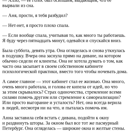
— Алло, — ее голос был осипшим, выдающим, что ее
вырвали из сна.
— Аня, прости, я тебя разбудил?
— Нет-нет, я просто плохо спала.
— Если вообще спала, учитывая то, как много ты работаешь.
Я буду через пятнадцать минут, одевайся и спускайся вниз.
Была суббота, девять утра. Она огляделась и снова уткнулась
в подушку. Вчера она заснула прямо на диване, на котором
обычно сидели ее клиенты. Она не хотела думать о том, как
часто она засыпает в своем собственном кабинете
психологической практики, вместо того чтобы ночевать дома.
А самое главное — этот кабинет стал ее жизнью. Она много,
очень много работала, и голова ее кипела от идей, но что
за этим скрывалось? Страх одиночества, стремление всеми
силами помочь другим или стремление к самореализации?
Или просто выгорание и усталость? Нет, она всегда верила
в людей, несмотря ни на что, и пыталась помочь им.
Анна заставила себя встать с дивана, подойти к окну
и раздвинуть шторы. За окном был все тот же пасмурный
Петербург. Она огляделась — широкие окна и желтые стены.