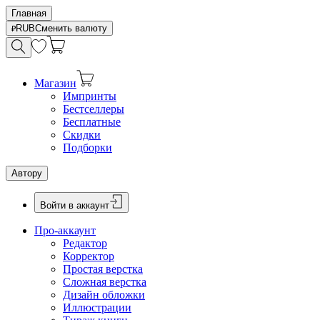
Главная
RUB
Сменить валюту
Магазин
Импринты
Бестселлеры
Бесплатные
Скидки
Подборки
Автору
Войти в аккаунт
Про-аккаунт
Редактор
Корректор
Простая верстка
Сложная верстка
Дизайн обложки
Иллюстрации