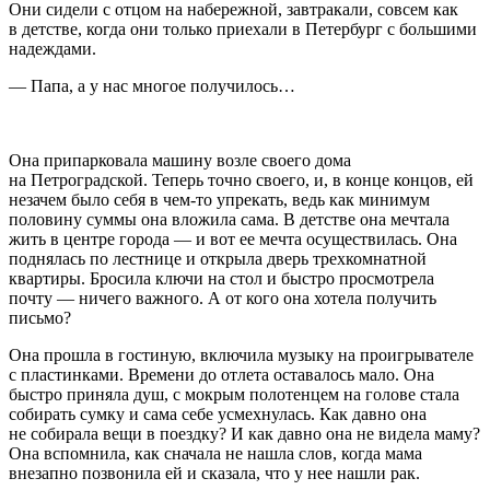
Они сидели с отцом на набережной, завтракали, совсем как
в детстве, когда они только приехали в Петербург с большими
надеждами.
— Папа, а у нас многое получилось…
Она припарковала машину возле своего дома
на Петроградской. Теперь точно своего, и, в конце концов, ей
незачем было себя в чем-то упрекать, ведь как минимум
половину суммы она вложила сама. В детстве она мечтала
жить в центре города — и вот ее мечта осуществилась. Она
поднялась по лестнице и открыла дверь трехкомнатной
квартиры. Бросила ключи на стол и быстро просмотрела
почту — ничего важного. А от кого она хотела получить
письмо?
Она прошла в гостиную, включила музыку на проигрывателе
с пластинками. Времени до отлета оставалось мало. Она
быстро приняла душ, с мокрым полотенцем на голове стала
собирать сумку и сама себе усмехнулась. Как давно она
не собирала вещи в поездку? И как давно она не видела маму?
Она вспомнила, как сначала не нашла слов, когда мама
внезапно позвонила ей и сказала, что у нее нашли рак.