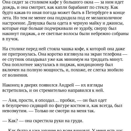
Она сидит за столиком кафе у большого окна — за ним идет
дождь, и она смотрит, как капли барабанят по стеклу. Как
будто какая-то иная погода может быть в Петербурге в конце
лета. Но тем не менее она подходила под ее меланхоличное
настроение. Девушка была одета в черную майку и джинсы,
которые еще больше подчеркивали ее худобу, сверху был
накинут пиджак, а ее светлые волосы были небрежно собраны
в пучок.
На столике перед ней стояла чашка кофе, к которой она даже
не притронулась. Она коротко взглянула на экран телефона —
ее спутник опаздывал уже как минимум на тридцать минут.
Она поплотнее закуталась в пиджак, кондиционер был
включен на полную мощность, и, похоже, ее слегка знобило
от волнения.
Наконец в дверях появился Андрей — их взгляды
встретились, и он стремительно направился к ней.
— Аня, прости, я опоздал… пробки, — он был одет
в безупречно сидящий по фигуре костюм и, как всегда, был
невозмутим. — Только не смотри на меня так.
— Как? — она скрестила руки на груди.
— Как будто я уже заранее во всем виноват. У меня есть час