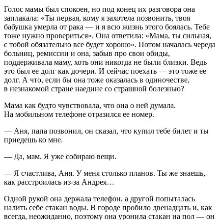
Голос мамы был спокоен, но под конец их разговора она
заплакала: «Ты первая, кому я захотела позвонить, твоя
бабушка умерла от рака — и я всю жизнь этого боялась. Тебе
тоже нужно провериться». Она ответила: «Мама, ты сильная,
с тобой обязательно все будет хорошо». Потом началась череда
больниц, ремиссии и она, забыв про свои обиды,
поддерживала маму, хоть они никогда не были близки. Ведь
это был ее долг как дочери. И сейчас поехать — это тоже ее
долг. А что, если бы она тоже оказалась в одиночестве,
в незнакомой стране наедине со страшной болезнью?
Мама как будто чувствовала, что она о ней думала.
На мобильном телефоне отразился ее номер.
— Аня, папа позвонил, он сказал, что купил тебе билет и ты
приедешь ко мне.
— Да, мам. Я уже собираю вещи.
— Я счастлива, Аня. У меня столько планов. Ты же знаешь,
как расстроилась из-за Андрея…
Одной рукой она держала телефон, а другой попыталась
налить себе стакан воды. В городе пробило двенадцать и, как
всегда, неожиданно, поэтому она уронила стакан на пол — он