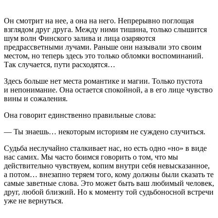
Он смотрит на нее, а она на него. Непрерывно поглощая
взглядом друг друга. Между ними тишина, только слышится
шум волн Финского залива и лица озаряются
предрассветными лучами. Раньше они называли это своим
местом, но теперь здесь это только обломки воспоминаний.
Так случается, пути расходятся…
Здесь больше нет места романтике и магии. Только пустота
и непонимание. Она остается спокойной, а в его лице чувство
вины и сожаления.
Она говорит единственно правильные слова:
—
Ты знаешь… некоторым историям не суждено случиться.
Судьба неслучайно сталкивает нас, но есть одно «но» в виде
нас самих. Мы часто боимся говорить о том, что мы
действительно чувствуем, копим внутри себя невысказанное,
а потом… внезапно теряем того, кому должны были сказать те
самые заветные слова. Это может быть ваш любимый человек,
друг, любой близкий. Но к моменту той судьбоносной встречи
уже не вернуться.