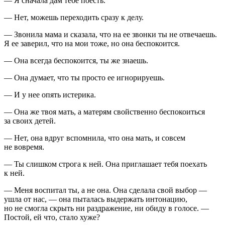
— Я сначала дам тебе поесть.
— Нет, можешь переходить сразу к делу.
— Звонила мама и сказала, что на ее звонки ты не отвечаешь.
Я ее заверил, что на мои тоже, но она беспокоится.
— Она всегда беспокоится, ты же знаешь.
— Она думает, что ты просто ее игнорируешь.
— И у нее опять истерика.
— Она же твоя мать, а матерям свойственно беспокоиться
за своих детей.
— Нет, она вдруг вспомнила, что она мать, и совсем
не вовремя.
— Ты слишком строга к ней. Она приглашает тебя поехать
к ней.
— Меня воспитал ты, а не она. Она сделала свой выбор —
ушла от нас, — она пыталась выдержать интонацию,
но не смогла скрыть ни раздражение, ни обиду в голосе. —
Постой, ей что, стало хуже?