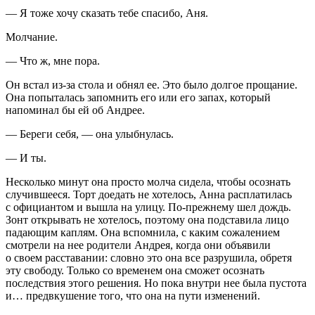
— Я тоже хочу сказать тебе спасибо, Аня.
Молчание.
— Что ж, мне пора.
Он встал из-за стола и обнял ее. Это было долгое прощание.
Она попыталась запомнить его или его запах, который
напоминал бы ей об Андрее.
— Береги себя, — она улыбнулась.
— И ты.
Несколько минут она просто молча сидела, чтобы осознать
случившееся. Торт доедать не хотелось, Анна расплатилась
с официантом и вышла на улицу. По-прежнему шел дождь.
Зонт открывать не хотелось, поэтому она подставила лицо
падающим каплям. Она вспомнила, с каким сожалением
смотрели на нее родители Андрея, когда они объявили
о своем расставании: словно это она все разрушила, обретя
эту свободу. Только со временем она сможет осознать
последствия этого решения. Но пока внутри нее была пустота
и… предвкушение того, что она на пути изменений.