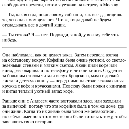
свободного времени, потом я уезжаю на встречу в Москву.
— Ты, как всегда, по-деловому собран и, как всегда, видишь
то, чего на самом деле нет. Что ж, тогда давай не будем
откладывать все в долгий ящик.
— Ты готова? Я — нет. Подожди, я пойду возьму себе что-
нибудь.
Она наблюдала, как он делает заказ. Затем перевела взгляд
на обстановку вокруг. Кофейня была очень уютной, со светло-
зелеными стенами и мягким светом. Люди пили кофе или
вино, разговаривали по телефону и читали книги. Студенты
за большим столом читали вслух Бродского, мама с дочкой
листали детскую книгу — перед ними на столе лежала синяя
кружка с кофе и круассанами. Повсюду были полки с книгами
и витал теплый уютный запах кофе.
Раньше они с Андреем часто завтракали здесь или заходили
за выпечкой, потому что эта кофейня была в том же доме, где
они жили. Когда-то их жизнь была такой же беззаботной,
но сейчас именно в этом месте они были готовы к тому, чтобы
завершить свою историю.