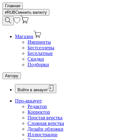
Главная
RUB
Сменить валюту
Магазин
Импринты
Бестселлеры
Бесплатные
Скидки
Подборки
Автору
Войти в аккаунт
Про-аккаунт
Редактор
Корректор
Простая верстка
Сложная верстка
Дизайн обложки
Иллюстрации