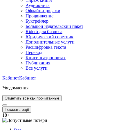
Тираж книги
Аудиокнига
Офлайн-продажи
Продвижение
Буктрейлер
Большой издательский пакет
Rideró для бизнеса
Юридический советник
Дополнительные услуги
Расшифровка текста
Перевод
Книги в аэропортах
Публикация
Все услуги
Кабинет
Кабинет
Уведомления
Отметить все как прочитанные
Показать ещё
18
+