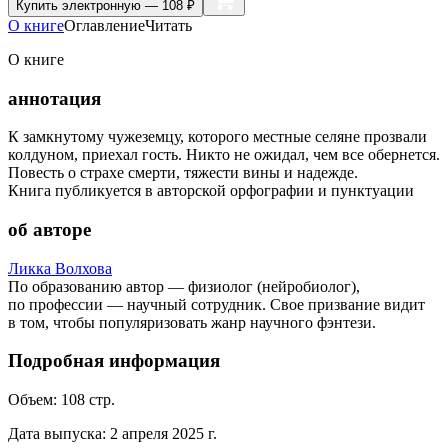
Купить
электронную — 108 ₽
О книге
Оглавление
Читать
О книге
аннотация
К замкнутому чужеземцу, которого местные селяне прозвали
колдуном, приехал гость. Никто не ожидал, чем все обернется.
Повесть о страхе смерти, тяжести вины и надежде.
Книга публикуется в авторской орфографии и пунктуации
об авторе
Ликка Волхова
По образованию автор — физиолог (нейробиолог),
по профессии — научный сотрудник. Свое призвание видит
в том, чтобы популяризовать жанр научного фэнтези.
Подробная информация
Объем:
108
стр.
Дата выпуска:
2 апреля 2025 г.