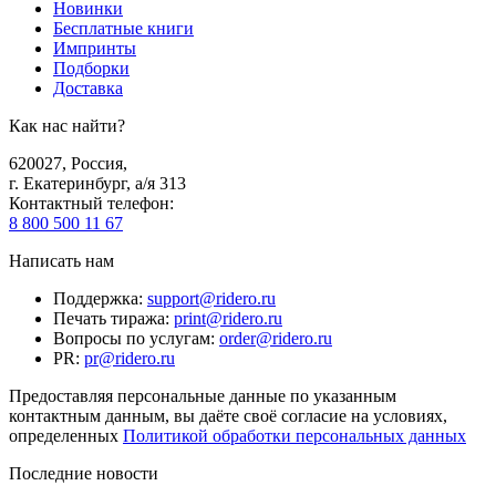
Новинки
Бесплатные книги
Импринты
Подборки
Доставка
Как нас найти?
620027
,
Россия
,
г. Екатеринбург, а/я 313
Контактный телефон
:
8 800 500 11 67
Написать нам
Поддержка
:
support@ridero.ru
Печать тиража
:
print@ridero.ru
Вопросы по услугам
:
order@ridero.ru
PR
:
pr@ridero.ru
Предоставляя персональные данные по указанным
контактным данным, вы даёте своё согласие на условиях,
определенных
Политикой обработки персональных данных
Последние новости