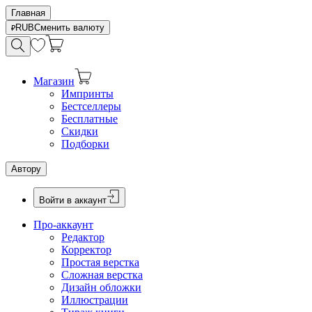
Главная
RUB
Сменить валюту
Магазин
Импринты
Бестселлеры
Бесплатные
Скидки
Подборки
Автору
Войти в аккаунт
Про-аккаунт
Редактор
Корректор
Простая верстка
Сложная верстка
Дизайн обложки
Иллюстрации