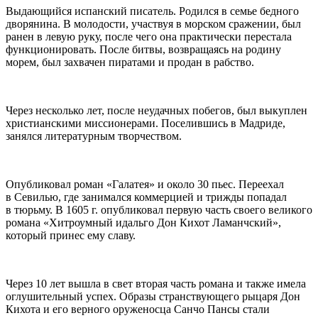
Выдающийся испанский писатель. Родился в семье бедного
дворянина. В молодости, участвуя в морском сражении, был
ранен в левую руку, после чего она практически перестала
функционировать. После битвы, возвращаясь на родину
морем, был захвачен пиратами и продан в рабство.
Через несколько лет, после неудачных побегов, был выкуплен
христианскими миссионерами. Поселившись в Мадриде,
занялся литературным творчеством.
Опубликовал роман «Галатея» и около 30 пьес. Переехал
в Севилью, где занимался коммерцией и трижды попадал
в тюрьму. В 1605 г. опубликовал первую часть своего великого
романа «Хитроумный идальго Дон Кихот Ламанчский»,
который принес ему славу.
Через 10 лет вышла в свет вторая часть романа и также имела
оглушительный успех. Образы странствующего рыцаря Дон
Кихота и его верного оруженосца Санчо Пансы стали