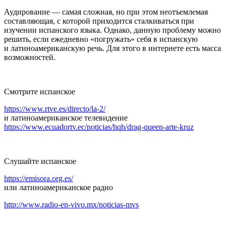
Аудирование — самая сложная, но при этом неотъемлемая
составляющая, с которой приходится сталкиваться при
изучении испанского языка. Однако, данную проблему можно
решить, если ежедневно «погружать» себя в испанскую
и латиноамериканскую речь. Для этого в интернете есть масса
возможностей.
Смотрите испанское
https://www.rtve.es/directo/la-2/
и латиноамериканское
телевидение
https://www.ecuadortv.ec/noticias/hqh/drag-queen-arte-kruz
Слушайте испанское
https://emisora.org.es/
или латиноамериканское
радио
http://www.radio-en-vivo.mx/noticias-mvs