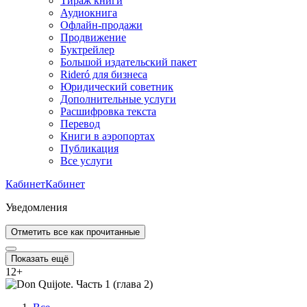
Тираж книги
Аудиокнига
Офлайн-продажи
Продвижение
Буктрейлер
Большой издательский пакет
Rideró для бизнеса
Юридический советник
Дополнительные услуги
Расшифровка текста
Перевод
Книги в аэропортах
Публикация
Все услуги
Кабинет
Кабинет
Уведомления
Отметить все как прочитанные
Показать ещё
12
+