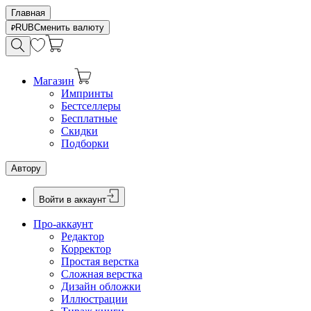
Главная
RUB
Сменить валюту
Магазин
Импринты
Бестселлеры
Бесплатные
Скидки
Подборки
Автору
Войти в аккаунт
Про-аккаунт
Редактор
Корректор
Простая верстка
Сложная верстка
Дизайн обложки
Иллюстрации