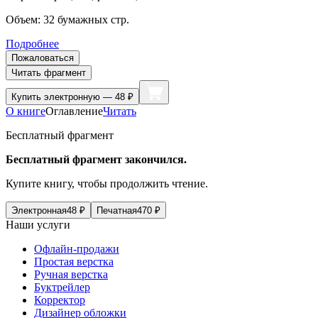
Объем:
32
бумажных стр.
Подробнее
Пожаловаться
Читать фрагмент
Купить
электронную — 48 ₽
О книге
Оглавление
Читать
Бесплатный фрагмент
Бесплатный фрагмент закончился.
Купите книгу, чтобы продолжить чтение.
Электронная
48
₽
Печатная
470
₽
Наши услуги
Офлайн-продажи
Простая верстка
Ручная верстка
Буктрейлер
Корректор
Дизайнер обложки