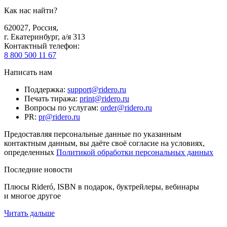
Как нас найти?
620027
,
Россия
,
г. Екатеринбург, а/я 313
Контактный телефон
:
8 800 500 11 67
Написать нам
Поддержка
:
support@ridero.ru
Печать тиража
:
print@ridero.ru
Вопросы по услугам
:
order@ridero.ru
PR
:
pr@ridero.ru
Предоставляя персональные данные по указанным
контактным данным, вы даёте своё согласие на условиях,
определенных
Политикой обработки персональных данных
Последние новости
Плюсы Rideró, ISBN в подарок, буктрейлеры, вебинары
и многое другое
Читать дальше