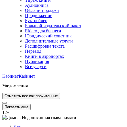
Тираж книги
Аудиокнига
Офлайн-продажи
Продвижение
Буктрейлер
Большой издательский пакет
Rideró для бизнеса
Юридический советник
Дополнительные услуги
Расшифровка текста
Перевод
Книги в аэропортах
Публикация
Все услуги
Кабинет
Кабинет
Уведомления
Отметить все как прочитанные
Показать ещё
12
+