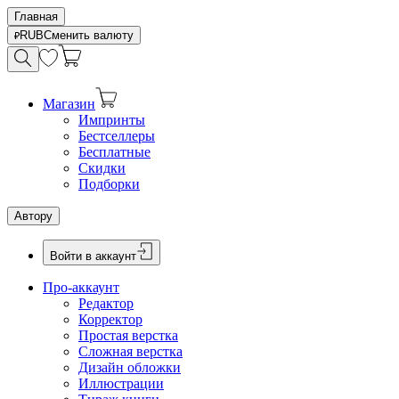
Главная
RUB
Сменить валюту
Магазин
Импринты
Бестселлеры
Бесплатные
Скидки
Подборки
Автору
Войти в аккаунт
Про-аккаунт
Редактор
Корректор
Простая верстка
Сложная верстка
Дизайн обложки
Иллюстрации