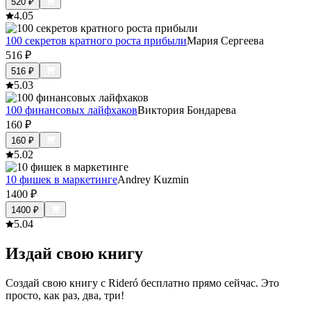
520
₽
4.0
5
100 секретов кратного роста прибыли
Мария Сергеева
516
₽
516
₽
5.0
3
100 финансовых лайфхаков
Виктория Бондарева
160
₽
160
₽
5.0
2
10 фишек в маркетинге
Andrey Kuzmin
1400
₽
1400
₽
5.0
4
Издай свою книгу
Создай свою книгу с Rideró бесплатно прямо сейчас. Это
просто, как раз, два, три!