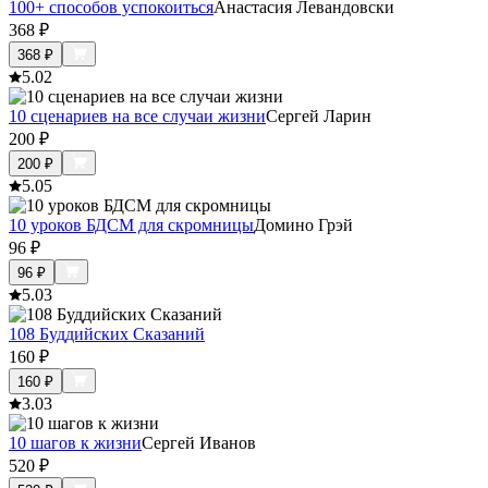
100+ способов успокоиться
Анастасия Левандовски
368
₽
368
₽
5.0
2
10 сценариев на все случаи жизни
Сергей Ларин
200
₽
200
₽
5.0
5
10 уроков БДСМ для скромницы
Домино Грэй
96
₽
96
₽
5.0
3
108 Буддийских Сказаний
160
₽
160
₽
3.0
3
10 шагов к жизни
Сергей Иванов
520
₽