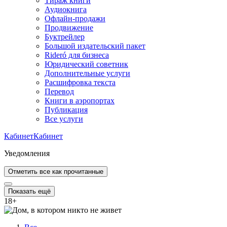
Тираж книги
Аудиокнига
Офлайн-продажи
Продвижение
Буктрейлер
Большой издательский пакет
Rideró для бизнеса
Юридический советник
Дополнительные услуги
Расшифровка текста
Перевод
Книги в аэропортах
Публикация
Все услуги
Кабинет
Кабинет
Уведомления
Отметить все как прочитанные
Показать ещё
18
+