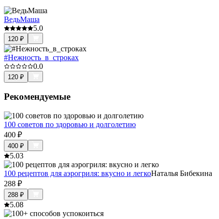
ВедьМаша
5.0
120
₽
#Нежность_в_строках
0.0
120
₽
Рекомендуемые
100 советов по здоровью и долголетию
400
₽
400
₽
5.0
3
100 рецептов для аэрогриля: вкусно и легко
Наталья Бибекина
288
₽
288
₽
5.0
8