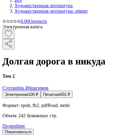
Все
Художественная литература
Художественная литература: общее
0.0
0
Оценить
Электронная книга
Долгая дорога в никуда
Том 2
Султанбек Ибрагимов
Электронная
100
₽
Печатная
931
₽
Формат:
epub, fb2, pdfRead, mobi
Объем:
242
бумажных стр.
Подробнее
Пожаловаться