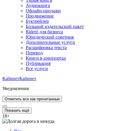
Тираж книги
Аудиокнига
Офлайн-продажи
Продвижение
Буктрейлер
Большой издательский пакет
Rideró для бизнеса
Юридический советник
Дополнительные услуги
Расшифровка текста
Перевод
Книги в аэропортах
Публикация
Все услуги
Кабинет
Кабинет
Уведомления
Отметить все как прочитанные
Показать ещё
18
+