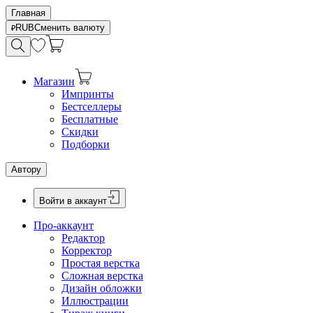
Главная
RUB
Сменить валюту
Магазин
Импринты
Бестселлеры
Бесплатные
Скидки
Подборки
Автору
Войти в аккаунт
Про-аккаунт
Редактор
Корректор
Простая верстка
Сложная верстка
Дизайн обложки
Иллюстрации