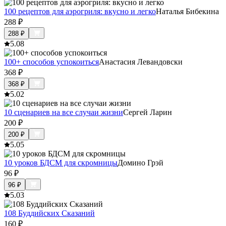
100 рецептов для аэрогриля: вкусно и легко
Наталья Бибекина
288
₽
288
₽
5.0
8
100+ способов успокоиться
Анастасия Левандовски
368
₽
368
₽
5.0
2
10 сценариев на все случаи жизни
Сергей Ларин
200
₽
200
₽
5.0
5
10 уроков БДСМ для скромницы
Домино Грэй
96
₽
96
₽
5.0
3
108 Буддийских Сказаний
160
₽