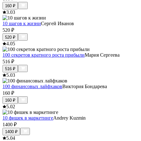
160
₽
3.0
3
10 шагов к жизни
Сергей Иванов
520
₽
520
₽
4.0
5
100 секретов кратного роста прибыли
Мария Сергеева
516
₽
516
₽
5.0
3
100 финансовых лайфхаков
Виктория Бондарева
160
₽
160
₽
5.0
2
10 фишек в маркетинге
Andrey Kuzmin
1400
₽
1400
₽
5.0
4