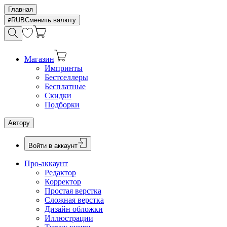
Главная
RUB
Сменить валюту
Магазин
Импринты
Бестселлеры
Бесплатные
Скидки
Подборки
Автору
Войти в аккаунт
Про-аккаунт
Редактор
Корректор
Простая верстка
Сложная верстка
Дизайн обложки
Иллюстрации