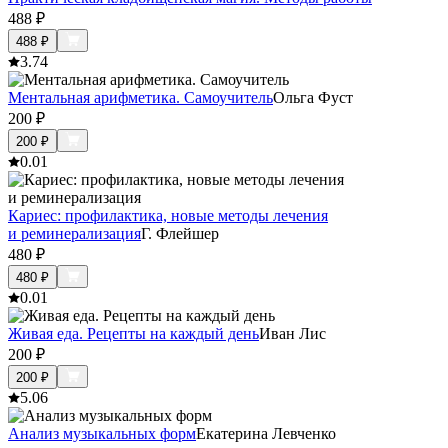
488
₽
488
₽
3.7
4
Ментальная арифметика. Самоучитель
Ольга Фуст
200
₽
200
₽
0.0
1
Кариес: профилактика, новые методы лечения
и реминерализация
Г. Флейшер
480
₽
480
₽
0.0
1
Живая еда. Рецепты на каждый день
Иван Лис
200
₽
200
₽
5.0
6
Анализ музыкальных форм
Екатерина Левченко