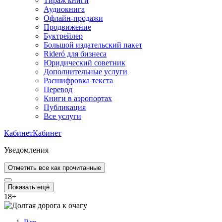
Тираж книги
Аудиокнига
Офлайн-продажи
Продвижение
Буктрейлер
Большой издательский пакет
Rideró для бизнеса
Юридический советник
Дополнительные услуги
Расшифровка текста
Перевод
Книги в аэропортах
Публикация
Все услуги
Кабинет
Кабинет
Уведомления
Отметить все как прочитанные
Показать ещё
18
+