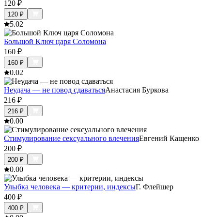
120
₽
120
₽
5.0
2
Большой Ключ царя Соломона
160
₽
160
₽
0.0
2
Неудача — не повод сдаваться
Анастасия Буркова
216
₽
216
₽
0.0
0
Стимулирование сексуального влечения
Евгений Кащенко
200
₽
200
₽
0.0
0
Улыбка человека — критерии, индексы
Г. Флейшер
400
₽
400
₽