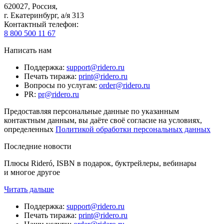
620027
,
Россия
,
г. Екатеринбург, а/я 313
Контактный телефон
:
8 800 500 11 67
Написать нам
Поддержка
:
support@ridero.ru
Печать тиража
:
print@ridero.ru
Вопросы по услугам
:
order@ridero.ru
PR
:
pr@ridero.ru
Предоставляя персональные данные по указанным
контактным данным, вы даёте своё согласие на условиях,
определенных
Политикой обработки персональных данных
Последние новости
Плюсы Rideró, ISBN в подарок, буктрейлеры, вебинары
и многое другое
Читать дальше
Поддержка
:
support@ridero.ru
Печать тиража
:
print@ridero.ru