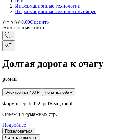
Все
Информационные технологии
Информационные технологии: общее
0.0
0
Оценить
Электронная книга
Долгая дорога к очагу
роман
Электронная
400
₽
Печатная
695
₽
Формат:
epub, fb2, pdfRead, mobi
Объем:
84
бумажных стр.
Подробнее
Пожаловаться
Читать фрагмент