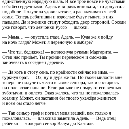
единственную нарядную шаль. И все трое вовсе не чувствами
себя бессердечными. Адель и впрямь
вино
вата, что допустила
подобное. Получила удовольствие, а расплачиваться всей
семье. Теперь ребятишки и взрослые будут тыкать в них
пальцем. Да и женихи станут обходить двор стороной. Соседи
уже говорят, что девчонки Руссо —
шлюх
и.
— Мама… — опустила глаза Адель. — Куда же я пойду
на ночь глядя? Может, я переночую в амбаре?
— Что ты, бедняжка! — всплеснула руками Маргарита. —
Отец нас прибьёт. Ты пройди перелеском и сможешь
заночевать в соседней деревне.
— Да хоть в стогу сена, по крайности сейчас не зима, —
буркнул брат. — Ох, ну и дура же ты! По твоей милости мне
теперь не получить место в замке сеньора, так и состарюсь
на поле возле папаши. Если раньше не помру от его вечных
зуботычин и оплеух. Экая жалось, что ты не пожаловалась
хозяину. Может, он заставил бы твоего ухажёра жениться
и всем бы стало легче.
— Так сеньор граф и погнал меня взашей, как только я
пожаловалась, — плаксиво заметила Адель. — Ведь отец
ребёнка — молодой сеньор Валуа дю Канталь.