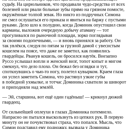
судьбу. На цирюльников, что продавали чудо-средства от всех
болезней или рвали больные зубы прямо на грязном помосте,
окружённые толпой зевак. Но никто из подручных Симона
не смел ослушаться его приказа и явиться на баржу с пустыми
руками. Дело шло к полудню, когда Доминик опустошил свои
карманы, выложив очередную добычу атаману — тот
прогуливался по рыночной площади, зорко поглядывая
за своими подопечными, — и вновь принялся за работу. Он
так увлёкся, следуя по пятам за грузной дамой с увесистым
кошелем на поясе, что даже не заметил, как появились
гвардейцы. Рванув кошель, он бросился наутёк. Внезапно
Руссо услышал вопли и женский визг, топот копыт и мигом
смекнул, что дело плохо. Он бежал без оглядки и тут,
споткнувшись о чью-то ногу, полетел кувырком. Краем глаза
он успел заметить Симона, что растянул узкие губы
в победной ухмылке, и тотчас Доминика схватили за шиворот
и приподняли над землёй.
— Эй, старшина, вот ещё один гадёныш! — крикнул дюжий
гвардеец.
От сильнейшей оплеухи в глазах Доминика потемнело.
Напрасно он пытался выскользнуть из цепких рук. В первую
минуту он не почувствовал страха, что попался. Мысль, что
Симон подставил ему подножку, вызвала у Доминика