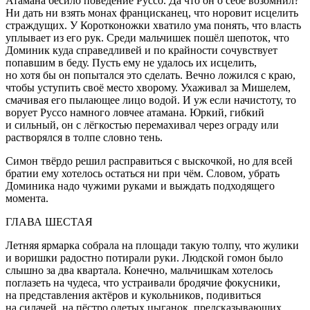
Атамана бесило поведение Руссо. Да что он о себе возомнил?
Ни дать ни взять монах францисканец, что норовит исцелить
страждущих. У Коротконожки хватило ума понять, что власть
уплывает из его рук. Среди мальчишек пошёл шепоток, что
Доминик куда справедливей и по крайности сочувствует
попавшим в беду. Пусть ему не удалось их исцелить,
но хотя бы он попытался это сделать. Вечно ложился с краю,
чтобы уступить своё место хворому. Ухаживал за Мишелем,
смачивая его пылающее лицо водой. И уж если начистоту, то
ворует Руссо намного ловчее атамана. Юркий, гибкий
и сильный, он с лёгкостью перемахивал через ограду или
растворялся в толпе словно тень.
Симон твёрдо решил расправиться с выскочкой, но для всей
братии ему хотелось остаться ни при чём. Словом, убрать
Доминика надо чужими руками и выждать подходящего
момента.
ГЛАВА ШЕСТАЯ
Летн
яя ярмарка собрала на площади такую толпу, что жулики
и воришки радостно потирали руки. Людской гомон было
слышно за два квартала. Конечно, мальчишкам хотелось
поглазеть на чудеса, что устраивали бродячие фокусники,
на представления актёров и кукольников, подивиться
на силачей, на пёстро одетых цыганок, предсказывающих