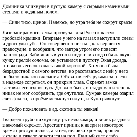
Доминика впихнули в пустую камеру с сырыми каменными
стенами и ледяным полом.
— Сиди тихо, щенок. Надеюсь, до утра тебя не сожрут крысы.
Лязг запираемого замка прозвучал для Руссо как стук
гробовой крышки. Впервые у него на глазах выступили слёзы
и дрогнули губы. Он совершенно не знал, как вершится
правосудие, и вообразил, что завтра утром его повесят
на площади. Забившись в угол и подстелив под себя жалкую
кучку прелой соломы, он уставился в пустоту. Экая досада,
что жизнь его оказалась такой короткой. Хотя она была
безрадостной с самого детства, но расставаться с ней у него
не было никакого желания. Обхватив себя руками за плечи
в надежде согреться, он прикрыл глаза. Скрежет замка
заставил его вздрогнуть. Должно быть, он задремал и теперь
никак не мог сообразить, где очутился. Сумрак камеры озарил
свет факела, в проёме мелькнул силуэт, и Купо рявкнул:
— Добро пожаловать в ад, скотина ты эдакая!
Гвардеец грубо пихнул внутрь незнакомца, и вновь раздался
знакомый скрежет. Арестант приник к двери и некоторое
время прислушивался, а затем, неловко хромая, прошёл
к стене и тяжело опустился на пол. Лунный свет слабо