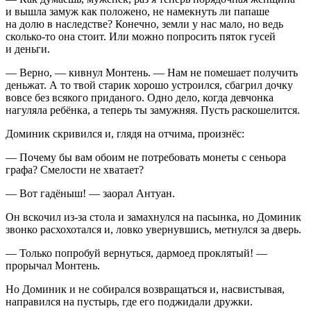
и вышла замуж как положено, не намекнуть ли папаше
на долю в наследстве? Конечно, земли у нас мало, но ведь
сколько-то она стоит. Или можно попросить пяток гусей
и деньги.
— Верно, — кивнул Монтень. — Нам не помешает получить
деньжат. А то твой старик хорошо устроился, сбагрил дочку
вовсе без всякого приданого. Одно дело, когда девчонка
нагуляла ребёнка, а теперь ты замужняя. Пусть раскошелится.
Доминик скривился и, глядя на отчима, произнёс:
— Почему бы вам обоим не потребовать монеты с сеньора
графа? Смелости не хватает?
— Вот гадёныш! — заорал Антуан.
Он вскочил из-за стола и замахнулся на пасынка, но Доминик
звонко расхохотался и, ловко увернувшись, метнулся за дверь.
— Только попробуй вернуться, дармоед проклятый! —
прорычал Монтень.
Но Доминик и не собирался возвращаться и, насвистывая,
направился на пустырь, где его поджидали дружки.