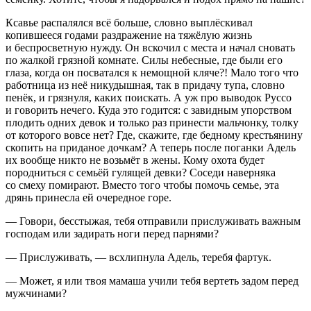
Ксавье распалялся всё больше, словно выплёскивал
копившееся годами раздражение на тяжёлую жизнь
и беспросветную нужду. Он вскочил с места и начал сновать
по жалкой грязной комнате. Силы небесные, где были его
глаза, когда он посватался к немощной кляче?! Мало того что
работница из неё никудышная, так в придачу тупа, словно
пенёк, и грязнуля, каких поискать. А уж про выводок Руссо
и говорить нечего. Куда это годится: с завидным упорством
плодить одних девок и только раз принести мальчонку, толку
от которого вовсе нет? Где, скажите, где бедному крестьянину
скопить на приданое дочкам? А теперь после поганки Адель
их вообще никто не возьмёт в жены. Кому охота будет
породниться с семьёй гулящей девки? Соседи наверняка
со смеху помирают. Вместо того чтобы помочь семье, эта
дрянь принесла ей очередное горе.
— Говори, бесстыжая, тебя отправили прислуживать важным
господам или задирать ноги перед парнями?
— Прислуживать, — всхлипнула Адель, теребя фартук.
— Может, я или твоя мамаша учили тебя вертеть задом перед
мужчинами?