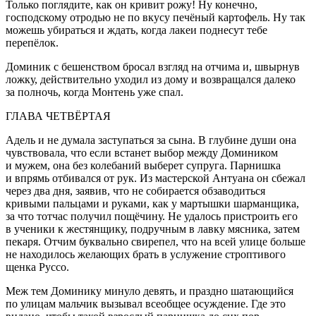
Только поглядите, как он кривит рожу! Ну конечно,
господскому отродью не по вкусу печёный картофель. Ну так
можешь убираться и ждать, когда лакеи поднесут тебе
перепёлок.
Доминик с бешенством бросал взгляд на отчима и, швырнув
ложку, действительно уходил из дому и возвращался далеко
за полночь, когда Монтень уже спал.
ГЛАВА ЧЕТВЁРТАЯ
Адель и не думала заступаться за сына. В глубине души она
чувствовала, что если встанет выбор между Домиником
и мужем, она без кол
ебан
ий выберет супруга. Парнишка
и впрямь отбивался от рук. Из мастерской Антуана он сбежал
через два дня, заявив, что не собирается обзаводиться
кривыми пальцами и руками, как у мартышки шарманщика,
за что тотчас получил пощёчину. Не удалось пристроить его
в ученики к жестянщику, подручным в лавку мясника, затем
пекаря. Отчим буквально свирепел, что на всей улице больше
не находилось желающих брать в услужение строптивого
щенка Руссо.
Меж тем Доминику минуло девять, и праздно шатающийся
по улицам мальчик вызывал всеобщее осуждение. Где это