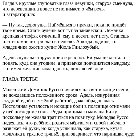
Глядя в круглые глуповатые глаза девушки, старуха смекнула,
что деревенщина вовсе не понимает, о чём речь,
и затараторила:
— Ну так, дорогуша. Наймёшься в прачки, пока не придёт
твоё время. Спать будешь вот тут за занавеской. Лежанка
крепкая и тюфяк отличный, ему и десяти лет нету. Станешь
платить мне по три экю в неделю. А когда родишь, то
младенчика охотно купит Жюль Гнилозубый.
Адель слушала старуху приоткрыв рот. Ей ума не хватало
понять, куда она угодила, а привычка подчиняться каждому,
кто имел желание командовать, лишало её воли.
ГЛАВА ТРЕТЬЯ
Маленький Доминик Руссо появился на свет в конце осени,
не дождавшись положенного срока. Адель, изнурённая
скудной едой и тяжёлой работой, даже обрадовалась.
Постоянная усталость и ноющие боли в пояснице отнимали
у неё последние силы. Роды принимала мамаша Бижу,
поскольку не желала тратиться на повитуху. Молодая Руссо
надеялась, что ребёнок родится мёртвым и своей гибелью
развяжет ей руки, но когда услышала, как старуха, кутая
мальчика в грязное тряпьё, приговаривает, что парнишка чудо