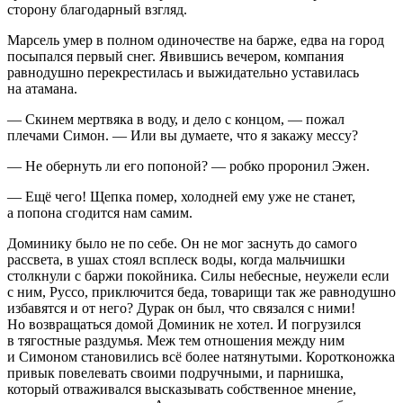
сторону благодарный взгляд.
Марсель умер в полном одиночестве на барже, едва на город
посыпался первый снег. Явившись вечером, компания
равнодушно перекрестилась и выжидательно уставилась
на атамана.
— Скинем мертвяка в воду, и дело с концом, — пожал
плечами Симон. — Или вы думаете, что я закажу мессу?
— Не обернуть ли его попоной? — робко проронил Эжен.
— Ещё чего! Щепка помер, холодней ему уже не станет,
а попона сгодится нам самим.
Доминику было не по себе. Он не мог заснуть до самого
рассвета, в ушах стоял всплеск воды, когда мальчишки
столкнули с баржи покойника. Силы небесные, неужели если
с ним, Руссо, приключится беда, товарищи так же равнодушно
избавятся и от него? Дурак он был, что связался с ними!
Но возвращаться домой Доминик не хотел. И погрузился
в тягостные раздумья. Меж тем отношения между ним
и Симоном становились всё более натянутыми. Коротконожка
привык повелевать своими подручными, и парнишка,
который отваживался высказывать собственное мнение,