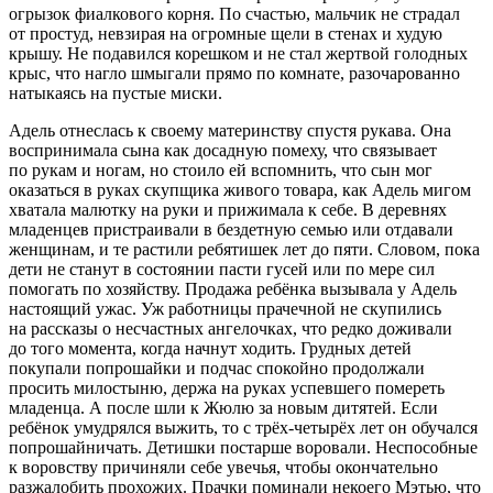
огрызок фиалкового корня. По счастью, мальчик не страдал
от простуд, невзирая на огромные щели в стенах и худую
крышу. Не подавился корешком и не стал жертвой голодных
крыс, что нагло шмыгали прямо по комнате, разочарованно
натыкаясь на пустые миски.
Адель отнеслась к своему материнству спустя рукава. Она
воспринимала сына как досадную помеху, что связывает
по рукам и ногам, но стоило ей вспомнить, что сын мог
оказаться в руках скупщика живого товара, как Адель мигом
хватала малютку на руки и прижимала к себе. В деревнях
младенцев пристраивали в бездетную семью или отдавали
женщинам, и те растили ребятишек лет до пяти. Словом, пока
дети не станут в состоянии пасти гусей или по мере сил
помогать по хозяйству. Продажа ребёнка вызывала у Адель
настоящий ужас. Уж работницы прачечной не скупились
на рассказы о несчастных ангелочках, что редко доживали
до того момента, когда начнут ходить. Грудных детей
покупали попрошайки и подчас спокойно продолжали
просить милостыню, держа на руках успевшего помереть
младенца. А после шли к Жюлю за новым дитятей. Если
ребёнок умудрялся выжить, то с трёх-четырёх лет он обучался
попрошайничать. Детишки постарше воровали. Неспособные
к воровству причиняли себе увечья, чтобы окончательно
разжалобить прохожих. Прачки поминали некоего Мэтью, что