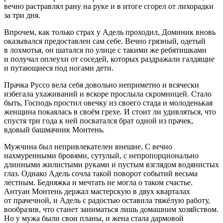
вечно растравлял рану на руке и в итоге сгорел от лихорадки
за три дня.
Впрочем, как только страх у Адель проходил, Доминик вновь
оказывался предоставлен сам себе. Вечно грязный, одетый
в лохмотья, он шатался по улице с такими же ребятишками
и получал оплеухи от соседей, которых раздражали галдящие
и путающиеся под ногами дети.
Прачка Руссо вела себя довольно неприметно и всячески
избегала ухаживаний и вскоре прослыла скромницей. Стало
быть, Господь простил овечку из своего стада и молоденькая
женщина покаялась в своём грехе. И стоит ли удивляться, что
спустя три года к ней посватался брат одной из прачек,
вдовый башмачник Монтень.
Мужчина был непривлекателен внешне. С вечно
нахмуренными бровями, сутулый, с непропорционально
длинными жилистыми руками и пустым взглядом водянистых
глаз. Однако Адель сочла такой поворот событий весьма
лестным. Бедняжка и мечтать не могла о таком счастье.
Антуан Монтень держал мастерскую в двух кварталах
от прачечной, и Адель с радостью оставила тяжёлую работу,
вообразив, что станет заниматься лишь домашним хозяйством.
Но у мужа были свои планы, и жена стала дармовой