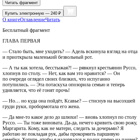
Читать фрагмент
Купить
электронную — 240 ₽
О книге
Оглавление
Читать
Бесплатный фрагмент
ГЛАВА ПЕРВАЯ
— Стало быть, мне уходить? — Адель вскинула взгляд на отца
и приоткрыла маленький безвольный рот.
— А ты как хотела, бесстыжая?! — рявкнул крестьянин Руссо,
хлопнув по столу. — Нет, как вам это нравится? — Он
по очереди оглядел своих близких, что испуганно
потупились. — Эта
потаскух
а опозорила семью и теперь
удивляется, что её гонят прочь!
— Но… но куда она пойдёт, Ксавье? — стиснув на высохшей
груди руки, пробормотала его жена.
— Да мне-то какое дело до
шлюх
и! — вновь хлопнул по столу
Руссо. — Ты тоже
вино
вата. Да-да, нечего кривить свою рожу,
Маргарита. Кому, как не матери, следить за дочерьми? Я
работаю не покладая рук, дабы прокормить паршивую
семейку. Хотите, чтобы я надорвался и подох прямо на пашне?