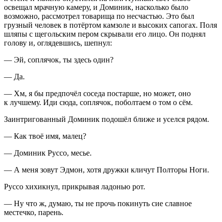
освещал мрачную камеру, и Доминик, насколько было
возможно, рассмотрел товарища по несчастью. Это был
грузный человек в потёртом камзоле и высоких сапогах. Поля
шляпы с щегольским пером скрывали его лицо. Он поднял
голову и, оглядевшись, шепнул:
— Эй, соплячок, ты здесь один?
— Да.
— Хм, я бы предпочёл соседа постарше, но может, оно
к лучшему. Иди сюда, соплячок, поболтаем о том о сём.
Заинтригованный Доминик подошёл ближе и уселся рядом.
— Как твоё имя, малец?
— Доминик Руссо, месье.
— А меня зовут Эдмон, хотя дружки кличут Полторы Ноги.
Руссо хихикнул, прикрывая ладонью рот.
— Ну что ж, думаю, ты не прочь покинуть сие славное
местечко, парень.