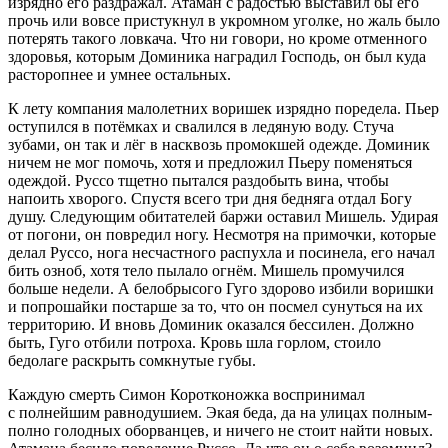
изрядно его раздражал. Атаман с радостью выставил бы его
прочь или вовсе пристукнул в укромном уголке, но жаль было
потерять такого ловкача. Что ни говори, но кроме отменного
здоровья, которым Доминика наградил Господь, он был куда
расторопнее и умнее остальных.
К лету компания
малолетн
их воришек изрядно поредела. Пьер
оступился в потёмках и свалился в ледяную воду. Стуча
зубами, он так и лёг в насквозь промокшей одежде. Доминик
ничем не мог помочь, хотя и предложил Пьеру поменяться
одеждой. Руссо тщетно пытался раздобыть вина, чтобы
напоить хворого. Спустя всего три дня бедняга отдал Богу
душу. Следующим обитателей баржи оставил Мишель. Удирая
от погони, он повредил ногу. Несмотря на примочки, которые
делал Руссо, нога несчастного распухла и посинела, его начал
бить озноб, хотя тело пылало огнём. Мишель промучился
больше недели. А белобрысого Гуго здорово избили воришки
и попрошайки постарше за то, что он посмел сунуться на их
территорию. И вновь Доминик оказался бессилен. Должно
быть, Гуго отбили потроха. Кровь шла горлом, стоило
бедолаге раскрыть сомкнутые губы.
Каждую смерть Симон Коротконожка воспринимал
с полнейшим равнодушием. Экая беда, да на улицах полным-
полно голодных оборванцев, и ничего не стоит найти новых.