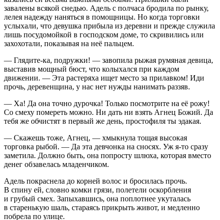
завалены всякой снедью. Адель с полчаса бродила по рынку,
лелея надежду наняться в помощницы. Но когда торговки
услыхали, что девушка прибыла из деревни и прежде служила
лишь посудомойкой в господском доме, то скривились или
захохотали, показывая на неё пальцем.
— Глядите-ка, подружки! — завопила рыжая румяная девица,
выставив мощный бюст, что колыхался при каждом
движении. — Эта растеряха ищет место за прилавком! Иди
прочь, деревенщина, у нас нет нужды нанимать раззяв.
— Ха! Да она точно дурочка! Только посмотрите на её рожу!
Со смеху помереть можно. Ни дать ни взять Агнец Божий. Да
тебя же обчистят в первый же день, простофиля ты эдакая.
— Скажешь тоже, Агнец, — хмыкнула тощая высокая
торговка рыбой. — Да эта девчонка на сносях. Уж я-то сразу
заметила. Должно быть, она попросту
шлюх
а, которая вместо
денег обзавелась младенчиком.
Адель покраснела до корней волос и бросилась прочь.
В спину ей, словно комки грязи, полетели оскорбления
и грубый смех. Запыхавшись, она поплотнее укуталась
в старенькую шаль, стараясь прикрыть живот, и медленно
побрела по улице.