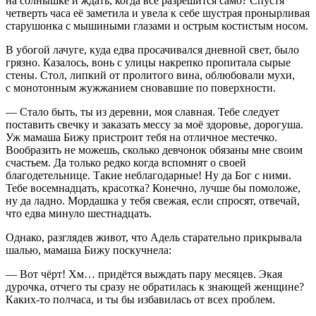
на солнышке и ждать, когда всё разрешится само? Спустя
четверть часа её заметила и увела к себе шустрая пронырливая
старушонка с мышиными глазами и острым костистым носом.
В убогой лачуге, куда едва просачивался дневной свет, было
грязно. Казалось, вонь с улицы накрепко пропитала сырые
стены. Стол, липкий от пролитого вина, облюбовали мухи,
с монотонным жужжанием сновавшие по поверхности.
— Стало быть, ты из деревни, моя славная. Тебе следует
поставить свечку и заказать мессу за моё здоровье, дорогуша.
Уж мамаша Бижу пристроит тебя на отличное местечко.
Вообразить не можешь, сколько девчонок обязаны мне своим
счастьем. Да только редко когда вспомнят о своей
благодетельнице. Такие неблагодарные! Ну да Бог с ними.
Тебе восем
надцат
ь, красотка? Конечно, лучше бы помоложе,
ну да ладно. Мордашка у тебя свежая, если спросят, отвечай,
что едва минуло шест
надцат
ь.
Однако, разглядев живот, что Адель старательно прикрывала
шалью, мамаша Бижу поскучнела:
— Вот чёрт! Хм… придётся выждать пару месяцев. Экая
дурочка, отчего ты сразу не обратилась к знающей женщине?
Каких-то полчаса, и ты бы избавилась от всех проблем.