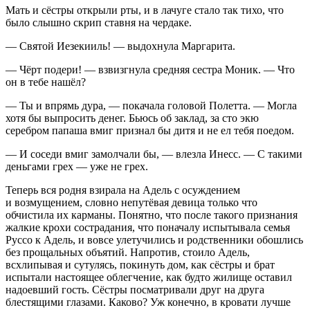
Мать и сёстры открыли рты, и в лачуге стало так тихо, что
было слышно скрип ставня на чердаке.
— Святой Иезекииль! — выдохнула Маргарита.
— Чёрт подери! — взвизгнула средняя сестра Моник. — Что
он в тебе нашёл?
— Ты и впрямь дура, — покачала головой Полетта. — Могла
хотя бы выпросить денег. Бьюсь об заклад, за сто экю
серебром папаша вмиг признал бы дитя и не ел тебя поедом.
— И соседи вмиг замолчали бы, — влезла Инесс. — С такими
деньгами грех — уже не грех.
Теперь вся родня взирала на Адель с осуждением
и возмущением, словно непутёвая девица только что
обчистила их карманы. Понятно, что после такого признания
жалкие крохи сострадания, что поначалу испытывала семья
Руссо к Адель, и вовсе улетучились и родственники обошлись
без прощальных объятий. Напротив, стоило Адель,
всхлипывая и сутулясь, покинуть дом, как сёстры и брат
испытали настоящее облегчение, как будто жилище оставил
надоевший гость. Сёстры посматривали друг на друга
блестящими глазами. Каково? Уж конечно, в кровати лучше