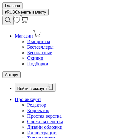
Главная
RUB
Сменить валюту
Магазин
Импринты
Бестселлеры
Бесплатные
Скидки
Подборки
Автору
Войти в аккаунт
Про-аккаунт
Редактор
Корректор
Простая верстка
Сложная верстка
Дизайн обложки
Иллюстрации