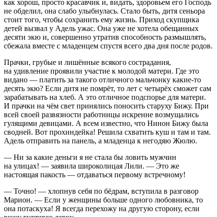
как хорош, просто красавчик и, видать, здоровьем его Господь
не обделил, она слабо улыбнулась. Стало быть, дитя сеньора
стоит того, чтобы сохранить ему жизнь. Приход скупщика
детей вызвал у Адель ужас. Она уже не хотела обещанных
десяти экю и, совершенно утратив способность размышлять,
сбежала вместе с младенцем спустя всего два дня после родов.
Прачки, грубые и лишённые всякого сострадания,
на удивление проявили участие к молодой матери. Где это
видано — платить за такого отличного мальчонку какие-то
десять экю? Если дитя не помрёт, то лет с четырёх сможет сам
зарабатывать на хлеб. А это отличное подспорье для матери.
И прачки на чём свет принялись поносить старуху Бижу. При
всей своей развязности работницы искренне возмущались
гулящими девицами. А всем известно, что Нинон Бижу была
сводней. Вот прохиндейка! Решила схватить куш и там и там.
Адель отправить на панель, а младенца к негодяю Жюлю.
— Ни за какие деньги я не стала бы ловить мужчин
на улицах! — заявила широколицая Лили. — Это же
настоящая пакость — отдаваться первому встречному!
— Точно! — хлопнув себя по бёдрам, вступила в разговор
Марион. — Если у женщины больше одного любовника, то
она
потаскух
а! Я всегда перехожу на другую сторону, если