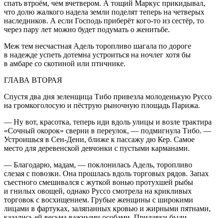
спать втроём, чем вчетвером. А тощий Маркус прикидывал,
что долю жалкого надела земли поделят теперь на четверых
наследников. А если Господь приберёт кого-то из сестёр, то
через пару лет можно будет подумать о женитьбе.
Меж тем несчастная Адель торопливо шагала по дороге
в надежде успеть дотемна устроиться на ночлег хотя бы
в амбаре со скотиной или птичнике.
ГЛАВА ВТОРАЯ
Спустя два дня зеленщица Тибо привезла молоденькую Руссо
на громкоголосую и пёструю рыночную площадь Парижа.
— Ну вот, красотка, теперь иди вдоль улицы и возле трактира
«Сочный окорок» сверни в переулок, — подмигнула Тибо. —
Устроишься в Сен-Дени, ближе к пассажу дю Кер. Самое
место для деревенской девчонки с пустыми карманами.
— Благодарю, мадам, — поклонилась Адель, торопливо
слезая с повозки. Она прошлась вдоль торговых рядов. Запах
съестного смешивался с жуткой вонью протухшей рыбы
и гнилых овощей, однако Руссо смотрела на крикливых
торговок с восхищением. Грубые женщины с широкими
лицами в фартуках, заляпанных кровью и жирными пятнами,
казались ей весьма важными особами. Прилавки были