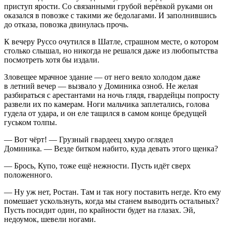
приступ ярости. Со связанными грубой верёвкой руками он
оказался в повозке с такими же бедолагами. И заполнившись
до отказа, повозка двинулась прочь.
К вечеру Руссо очутился в Шатле
, страшном месте, о котором
столько слышал, но никогда не решался даже из любопытства
посмотреть хотя бы издали.
Зловещее мрачное здание — от него веяло холодом даже
в
летн
ий вечер — вызвало у Доминика озноб. Не желая
разбираться с арестантами на ночь глядя, гвардейцы попросту
развели их по камерам. Ноги мальчика заплетались, голова
гудела от удара, и он еле тащился в самом конце бредущей
гуськом толпы.
— Вот чёрт! — Грузный гвардеец хмуро оглядел
Доминика. — Везде битком набито, куда девать этого щенка?
— Брось, Купо, тоже ещё нежности. Пусть идёт сверх
положенного.
— Ну уж нет, Ростан. Там и так ногу поставить негде. Кто ему
помешает ускользнуть, когда мы станем выводить остальных?
Пусть посидит один, по крайности будет на глазах. Эй,
недоумок, шевели ногами.