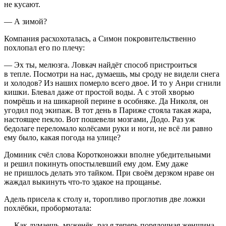
не кусают.
— А зимой?
Компания расхохоталась, а Симон покровительственно
похлопал его по плечу:
— Эх ты, мелюзга. Ловкач найдёт способ пристроиться
в тепле. Посмотри на нас, думаешь, мы сроду не видели снега
и холодов? Из наших померло всего двое. И то у Анри сгнили
кишки. Блевал даже от простой воды. А с этой хворью
помрёшь и на шикарной перине в особняке. Да Николя, он
угодил под экипаж. В тот день в Париже стояла такая жара,
настоящее пекло. Вот пошевели мозгами, Додо. Раз уж
бедолаге переломало
колёс
ами руки и ноги, не всё ли равно
ему было, какая погода на улице?
Доминик счёл слова Коротконожки вполне убедительными
и решил покинуть опостылевший ему дом. Ему даже
не пришлось делать это тайком. При своём дерзком нраве он
жаждал выкинуть что-то эдакое на прощанье.
Адель присела к столу и, торопливо проглотив две ложки
похлёбки, пробормотала:
— Как думаешь, муженёк, раз я теперь порядочная женщина