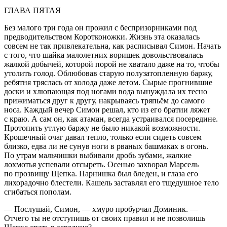
ГЛАВА ПЯТАЯ
Без малого три года он прожил с беспризорниками под
предводительством Коротконожки. Жизнь эта оказалась
совсем не так привлекательна, как расписывал Симон. Начать
с того, что шайка
малолетн
их воришек довольствовалась
жалкой добычей, которой порой не хватало даже на то, чтобы
утолить голод. Облюбовав старую полузатопленную баржу,
ребятня тряслась от холода даже летом. Сырые прогнившие
доски и хлюпающая под ногами вода вынуждала их тесно
прижиматься друг к другу, накрываясь тряпьём до самого
носа. Каждый вечер Симон решал, кто из его братии ляжет
с краю. А сам он, как атаман, всегда устраивался посередине.
Протопить утлую баржу не было никакой возможности.
Крошечный очаг давал тепло, только если сидеть совсем
близко, едва ли не сунув ноги в рваных башмаках в огонь.
По утрам мальчишки выбивали дробь зубами, жалкие
лохмотья успевали отсыреть. Осенью захворал Марсель
по прозвищу Щепка. Парнишка был бледен, и глаза его
лихорадочно блестели. Кашель заставлял его тщедушное тело
сгибаться пополам.
— Послушай, Симон, — хмуро пробурчал Доминик. —
Отчего ты не отступишь от своих правил и не позволишь