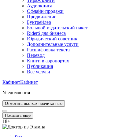
Тираж книги
Аудиокнига
Офлайн-продажи
Продвижение
Буктрейлер
Большой издательский пакет
Rideró для бизнеса
Юридический советник
Дополнительные услуги
Расшифровка текста
Перевод
Книги в аэропортах
Публикация
Все услуги
Кабинет
Кабинет
Уведомления
Отметить все как прочитанные
Показать ещё
18
+