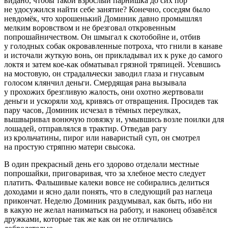
видано, чтобы такой взрослый парнишка до сих пор
не удосужился найти себе занятие? Конечно, соседям было
невдомёк, что хорошенький Доминик давно промышлял
мелким воровством и не брезговал откровенным
попрошайничеством. Он шмыгал к скотобойне и, отбив
у голодных собак окровавленные потроха, что гнили в канаве
и источали жуткую вонь, он прикладывал их к руке до самого
локтя и затем кое-как обматывал грязной тряпицей. Усевшись
на мостовую, он страдальчески заводил глаза и гнусавым
голосом клянчил деньги. Смердящая рана вызывала
у прохожих брезгливую жалость, они охотно жертвовали
деньги и ускоряли ход, кривясь от отвращения. Просидев так
пару часов, Доминик исчезал в тёмных переулках,
вышвыривал вонючую повязку и, умывшись возле поилки для
лошадей, отправлялся в трактир. Отведав рагу
из крольчатины, пирог или наваристый суп, он смотрел
на простую стряпню матери свысока.
В один прекрасный день его здорово отделали местные
попрошайки, приговаривая, что за хлебное место следует
платить. Фальшивые калеки вовсе не собирались делиться
доходами и ясно дали понять, что в следующий раз наглеца
прикончат. Неделю Доминик раздумывал, как быть, ибо ни
в какую не желал наниматься на работу, и наконец обзавёлся
дружками, которые так же как он не отличались