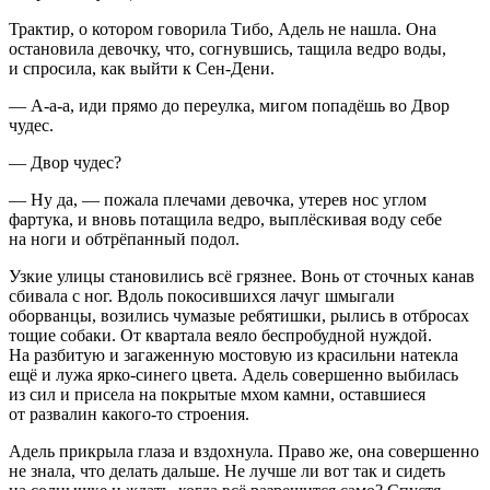
Трактир, о котором говорила Тибо, Адель не нашла. Она
остановила девочку, что, согнувшись, тащила ведро воды,
и спросила, как выйти к Сен-Дени.
— А-а-а, иди прямо до переулка, мигом попадёшь во Двор
чудес
.
— Двор чудес?
— Ну да, — пожала плечами девочка, утерев нос углом
фартука, и вновь потащила ведро, выплёскивая воду себе
на ноги и обтрёпанный подол.
Узкие улицы становились всё грязнее. Вонь от сточных канав
сбивала с ног. Вдоль покосившихся лачуг шмыгали
оборванцы, возились чумазые ребятишки, рылись в отбросах
тощие собаки. От квартала веяло беспробудной нуждой.
На разбитую и загаженную мостовую из красильни натекла
ещё и лужа ярко-синего цвета. Адель совершенно выбилась
из сил и присела на покрытые мхом камни, оставшиеся
от развалин какого-то строения.
Адель прикрыла глаза и вздохнула. Право же, она совершенно
не знала, что делать дальше. Не лучше ли вот так и сидеть