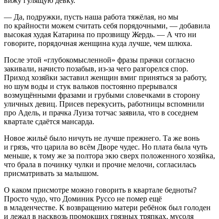
вижу гулящую девку.
— Да, подружки, пусть наша работа тяжёлая, но мы
по крайности можем считать себя порядочными, — добавила
высокая худая Катарина по прозвищу Жердь. — А что ни
говорите, порядочная женщина куда лучше, чем
шлюх
а.
После этой «глубокомысленной» фразы прачки согласно
закивали, начисто позабыв, из-за чего разгорелся спор.
Приход хозяйки заставил женщин вмиг приняться за работу,
но шум воды и стук вальков постоянно прерывался
возмущёнными фразами и грубыми словечками в сторону
уличных девиц. Присев перекусить, работницы вспомнили
про Адель, и прачка Луиза тотчас заявила, что в соседнем
квартале сдаётся м
ансар
да.
Новое жильё было ничуть не лучше прежнего. Та же вонь
и грязь, что царила во всём Дворе чудес. Но плата была чуть
меньше, к тому же за полтора экю сверх положенного хозяйка,
что брала в починку чулки и прочие мелочи, согласилась
присматривать за малышом.
О каком присмотре можно говорить в квартале бедноты?
Просто чудо, что Доминик Руссо не помер ещё
в младенчестве. К возвращению матери ребёнок был голоден
и лежал в насквозь промокших грязных тряпках, мусоля