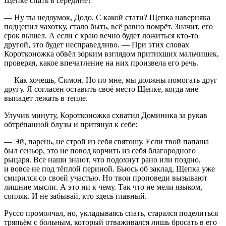
Щепке спать в середине?
— Ну ты недоумок, Додо. С какой стати? Щепка наверняка
подцепил чахотку, стало быть, всё равно помрёт. Значит, его
срок вышел. А если с краю вечно будет ложиться кто-то
другой, это будет несправедливо. — При этих словах
Коротконожка обвёл зорким взглядом притихших мальчишек,
проверяя, какое впечатление на них произвела его речь.
— Как хочешь, Симон. Но по мне, мы должны помогать друг
другу. Я согласен оставить своё место Щепке, когда мне
выпадет лежать в тепле.
Улучив минуту, Коротконожка схватил Доминика за рукав
обтрёпанной блузы и притянул к себе:
— Эй, парень, не строй из себя святошу. Если твой папаша
был сеньор, это не повод корчить из себя благородного
рыцаря. Все наши знают, что подохнут рано или поздно,
и вовсе не под тёплой периной. Бьюсь об заклад, Щепка уже
смирился со своей участью. Но твои проповеди вызывают
лишние мысли. А это ни к чему. Так что не мели языком,
сопляк. И не забывай, кто здесь главный.
Руссо промолчал, но, укладываясь спать, старался поделиться
тряпьём с больным, который отваживался лишь бросать в его