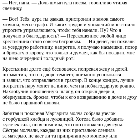
— Нет, папа. — Дочь шмыгнула носом, торопливо утирая
слезинку.
— Вот! Тебя, дура ты эдакая, пристроили в замок самого
хозяина, месье графа. И каких трудов и унижений мне стоило
упросить управляющего, чтобы тебя наняли. Ну? Что я
получаю в благодарность? — Перекошенное злобой лицо
крестьянина стало совсем багровым. — Ни денег, ни похвалы
за усердную работницу, напротив, я получаю насмешки, позор
и брюхатую корову, что только и думает, как бы посадить мне
на шею очередной голодный рот!
Крестьянин долго ещё бесновался, попрекая жену и детей,
но заметив, что на дворе темнеет, внезапно успокоился
и заявил, что отправляется в трактир. В конце концов, лучше
потратить пару монет на
вино
, чем на неблагодарную родню.
Нахлобучив поношенную шляпу, он открыл дверь и,
обернувшись, бросил, чтобы к его возвращению в доме и духу
не было паршивой
шлюх
и.
Забитая и покорная Маргарита молча собрала узелок
с горбушкой хлебца и луковицей. Хотела было добавить
кусочек сала, но вспомнила, что оно отложено для супа.
Сёстры молчали, каждая из них пристально следила
за матерью, не даст ли та припрятанную монетку или