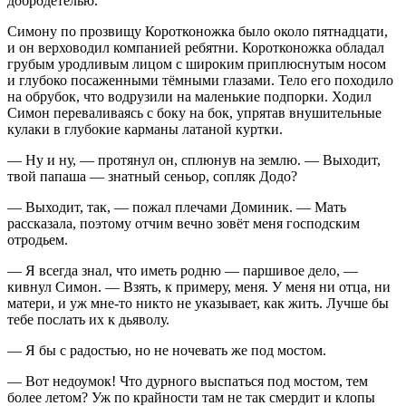
добродетелью.
Симону по прозвищу Коротконожка было около пят
надцат
и,
и он верховодил компанией ребятни. Коротконожка обладал
грубым уродливым лицом с широким приплюснутым носом
и глубоко посаженными тёмными глазами. Тело его походило
на обрубок, что водрузили на маленькие подпорки. Ходил
Симон переваливаясь с боку на бок, упрятав внушительные
кулаки в глубокие карманы латаной куртки.
— Ну и ну, — протянул он, сплюнув на землю. — Выходит,
твой папаша — знатный сеньор, сопляк Додо?
— Выходит, так, — пожал плечами Доминик. — Мать
рассказала, поэтому отчим вечно зовёт меня господским
отродьем.
— Я всегда знал, что иметь родню — паршивое дело, —
кивнул Симон. — Взять, к примеру, меня. У меня ни отца, ни
матери, и уж мне-то никто не указывает, как жить. Лучше бы
тебе послать их к дьяволу.
— Я бы с радостью, но не ночевать же под мостом.
— Вот недоумок! Что дурного выспаться под мостом, тем
более летом? Уж по крайности там не так смердит и клопы