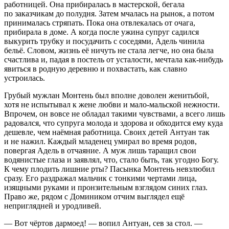
работницей. Она прибиралась в мастерской, бегала
по заказчикам до полудня. Затем мчалась на рынок, а потом
принималась стряпать. Пока она отвлекалась от очага,
прибирала в доме. А когда после ужина супруг садился
вы
курит
ь трубку и посудачить с соседями, Адель чинила
бельё. Словом, жизнь её ничуть не стала легче, но она была
счастлива и, падая в постель от усталости, мечтала как-нибудь
явиться в родную деревню и похвастать, как славно
устроилась.
Грубый мужлан Монтень был вполне доволен женитьбой,
хотя не испытывал к жене любви и мало-мальской нежности.
Впрочем, он вовсе не обладал такими чувствами, а всего лишь
радовался, что супруга молода и здорова и обходится ему куда
дешевле, чем наёмная работница. Своих детей Антуан так
и не нажил. Каждый младенец умирал во время родов,
повергая Адель в отчаяние. А муж лишь таращил свои
водянистые глаза и заявлял, что, стало быть, так угодно Богу.
К чему плодить лишние рты? Пасынка Монтень невзлюбил
сразу. Его раздражал мальчик с тонкими чертами лица,
изящными руками и пронзительным взглядом синих глаз.
Право же, рядом с Домиником отчим выглядел ещё
неприглядней и уродливей.
— Вот чёртов дармоед! — вопил Антуан, сев за стол. —