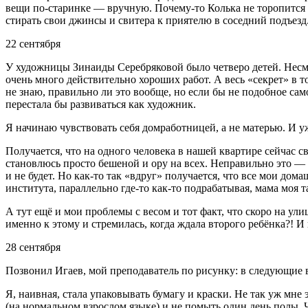
вещи по-старинке — вручную. Почему-то Колька не торопится п
стирать свои джинсы и свитера к приятелю в соседний подъезд
22 сентября
У художницы Зинаиды Серебряковой было четверо детей. Несмот
очень много действительно хороших работ. А весь «секрет» в то
не знаю, правильно ли это вообще, но если бы не подобное с
перестала бы развиваться как художник.
Я начинаю чувствовать себя домработницей, а не матерью. И у
Получается, что на одного человека в нашей квартире сейчас с
становлюсь просто бешеной и ору на всех. Неправильно это — 
и не будет. Но как-то так «вдруг» получается, что все мои дом
института, параллельно где-то как-то подрабатывая, мама моя 
А тут ещё и мои проблемы с весом и тот факт, что скоро на ули
именно к этому и стремилась, когда ждала второго ребёнка?! И 
28 сентября
Позвонил Игаев, мой преподаватель по рисунку: в следующие в
Я, наивная, стала упаковывать бумагу и краски. Не так уж мне
(на нормальном взрослом языке) и не помыть один день полы. Ч