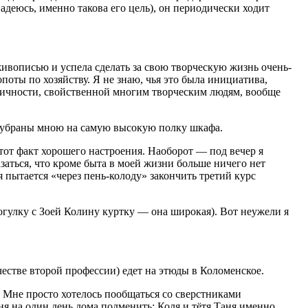
деюсь, именно такова его цель), он периодически ходит
ивописью и успела сделать за свою творческую жизнь очень-
опоты по хозяйству. Я не знаю, чья это была инициатива,
ктичности, свойственной многим творческим людям, вообще
ки убраны мною на самую высокую полку шкафа.
этот факт хорошего настроения. Наоборот — под вечер я
заться, что кроме быта в моей жизни больше ничего нет
я пытается «через пень-колоду» закончить третий курс
прогулку с Зоей Колину куртку — она широкая). Вот неужели я
естве второй профессии) едет на этюды в Коломенское.
. Мне просто хотелось пообщаться со сверстниками
ня на один день дома подменить: Коля и тётя Таня именно