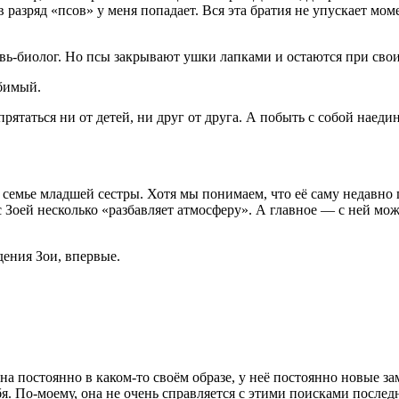
 разряд «псов» у меня попадает. Вся эта братия не упускает мом
вь-биолог. Но псы закрывают ушки лапками и остаются при свои
юбимый.
спрятаться ни от детей, ни друг от друга. А побыть с собой нае
 семье младшей сестры. Хотя мы понимаем, что её саму недавно 
 Зоей несколько «разбавляет атмосферу». А главное — с ней можн
дения Зои, впервые.
на постоянно в каком-то своём образе, у неё постоянно новые за
бя. По-моему, она не очень справляется с этими поисками после