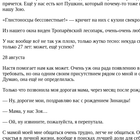
прячется. Ещё у нас есть кот Пушкин, который почему-то тоже в
нашу Зою.
«Глистоносцы бессовестные!» — кричит на них с кухни свекро
Из нашего окна виден Тропарёвский лесопарк, очень-очень л
У нас вообще всё не так уж плохо, только жутко тесно: некуда 
только 27 лет: может, ещё успею?
28 августа
Настя помогает нам как может. Очень уж она рада появлению в
требовать, но она одним своим присутствием рядом со мной и с
Думаю, она ещё не определилась.
Только что позвонила моя дорогая мама, через месяц после рож
— Ну, дорогие мои, поздравляю вас с рождением Зинаиды!
— Мама, у нас Зоя…
— Ой, ну извините, пожалуйста, я перепутала.
С мамой моей мне общаться очень трудно, легче не общаться. О
счастья в личной жизни, вообще в поисках лучшей доли для се