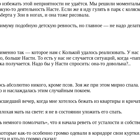
 избежать этой неприятности не удаётся. Мы решили моментально
кую-то деятельность Насте. Если же я иду гулять в парк с коляс
ерта у Зои в ногах, и она тоже рисовала.
имуму подобную детскую ревность, но главное — не надо делать
именно так — которое нам с Колькой удалось реализовать. У нас
, больше Насти. То есть у нас не случается ситуаций, когда «пап
а получается. Надо бы у Насти спросить: она-то довольна?..
ось абсолютно никого, кроме псов. Зоя же при этом мирно спала.
кно и наслаждалась этим случайным покоем.
сшедший вечер, когда мне хотелось бежать из квартиры и крича
лохая мать на свете: я не в состоянии уложить его спать.
ь немного помолчать», что я начала реветь от усталости и собст
 которые как-то особенно громко одевали в коридоре свои курт
а и кто-то громко сказал: