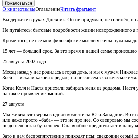
Пожаловаться
О книге
отзывы
Оглавление
Читать фрагмент
Вы держите в руках Дневник. Он не придуман, не сочинён, он а
Не пугайтесь: бытовые подробности жизни новорожденного я п
Кроме того, не все мои философские мысли я сочла нужным дон
15 лет — большой срок. За это время в нашей семье произошло
25 августа 2002 года
Месяц назад у нас родилась вторая дочь, и мы с мужем Никола
Зоей — искали какое-то редкое, но не совсем экзотическое имя.
Когда Коля и Настя приехали забирать меня из роддома, Настя у
на такое проявление эмоций.
27 августа
Мы живём вчетвером в одной комнате на Юго-Западной. Во вто
или даже просто «баба» — это не про неё. Со свекровью мы со
не до пелёнок и бутылочек. Она вообще предпочитает в нашу ко
Зато к нам беспрепятственно приходят псы: свекровин серый до