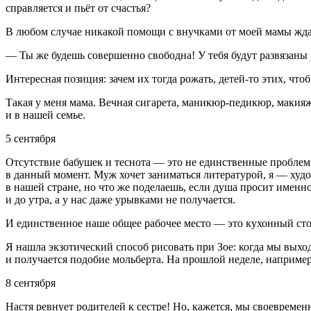
справляется и пьёт от счастья?
В любом случае никакой помощи с внучками от моей мамы ждать
— Ты же будешь совершенно свободна! У тебя будут развязаны 
Интересная позиция: зачем их тогда рожать, детей-то этих, чтоб
Такая у меня мама. Вечная
сигар
ета, маникюр-
педик
юр, макияж
и в нашей семье.
5 сентября
Отсутствие бабушек и теснота — это не единственные проблемы
в данный момент. Муж хочет заниматься литературой, я — худо
в нашей стране, но что же поделаешь, если душа просит именно 
и до утра, а у нас даже урывками не получается.
И единственное наше общее рабочее место — это кухонный стол
Я нашла экзотический способ рисовать при Зое: когда мы выход
и получается подобие мольберта. На прошлой неделе, например,
8 сентября
Настя ревнует родителей к сестре! Но, кажется, мы своевремен