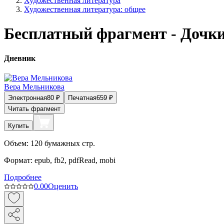
Художественная литература
Художественная литература: общее
Бесплатный фрагмент - Дочки
Дневник
Вера Мельникова
Электронная
80
₽
Печатная
659
₽
Читать фрагмент
Купить
Объем:
120
бумажных стр.
Формат:
epub, fb2, pdfRead, mobi
Подробнее
0.0
0
Оценить