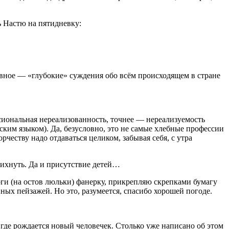
ь Настю на пятидневку:
лавное — «глубокие» суждения обо всём происходящем в стране
сиональная нереализованность, точнее — нереализуемость
ским языком). Да, безусловно, это не самые хлебные профессии
рчеству надо отдаваться целиком, забывая себя, с утра
пихнуть. Да и присутствие детей…
ноги (на остов люльки) фанерку, прикрепляю скрепками бумагу
ных пейзажей. Но это, разумеется, спасибо хорошей погоде.
 где рождается новый человечек. Столько уже написано об этом