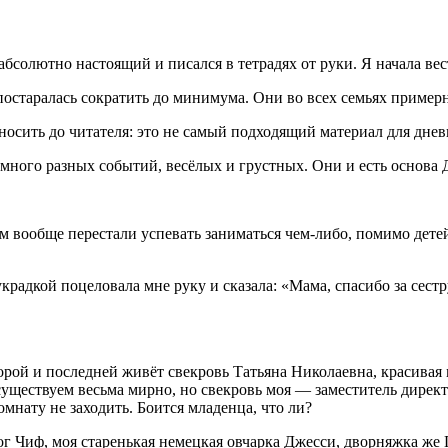
бсолютно настоящий и писался в тетрадях от руки. Я начала вес
остаралась сократить до минимума. Они во всех семьях примерн
осить до читателя: это не самый подходящий материал для днев
 много разных событий, весёлых и грустных. Они и есть основа 
ем вообще перестали успевать заниматься чем-либо, помимо дет
крадкой поцеловала мне руку и сказала: «Мама, спасибо за сестру
рой и последней живёт свекровь Татьяна Николаевна, красивая
существуем весьма мирно, но свекровь моя — заместитель директ
мнату не заходить. Боится младенца, что ли?
г Чиф, моя старенькая немецкая овчарка Джесси, дворняжка же Г