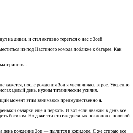
ул на диван, и стал активно тереться о нас с Зоей.
меститься из-под Настиного комода поближе к батарее. Как
 материнства.
не кажется, после рождения Зои я увеличилась втрое. Уверенно
на ногах целый день, нужны титанические усилия.
тоящий момент этим занимаюсь преимущественно я.
енькой овчарки ещё и перхоть. И вот если дважды в день всё
одить босиком. Но даже эти сто ежедневных поклонов с половой
а день рождение Зои — пылится в коридоре. Я же стираю все