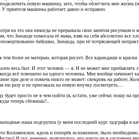
одключить новую машинку, зато, чтобы облегчить мне жизнь (на
. У приятеля машинка работает давно и исправно.
ря на это она никогда не прерывала свои занятия рисунком и ж
м, что Зинаиде помогала её мама, взяв на себя абсолютно все хл
амопожертвование бабушки, Зинаида, при её потрясающей непра
ж тем более не матерью, которая рисует. Все карандаши и крас
вален весь быт. И этот человек — я. И не может мне прибавлять 
когда всё
повеш
ено на одного человека. Мне вообще начинает ка
ашние при деле и помочь никто не может: свекровь на работе, Кол
так ни разу и не приезжала на новую внучку посмотреть…
цу будет просто не в чем пойти (я, кстати, уже сейчас ношу на 
куда теперь сбежишь?..
ыходные наша подгруппа (у меня последний курс худграфа в кач
 это Коломенское, вдоль и поперёк исхоженное, было необходимо
естно! И тут, конечно, выяснилось, что никто не в состоянии ме