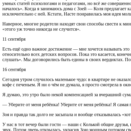
умных статей психологами и педагогами, но всё же совершенно
началось». Когда я занимаюсь дома с Зоей — Коля предлагает ка
исключительно с ней. Кстати, Насте понравилась моя идея мольб
Наверное, многие родители находят свои способы свести к мин
«этого уж точно никогда не случится».
11 сентября
Есть ещё одно важное достижение — мне хочется называть это 
относительно всех детских вопросов. Пока это касается, конечно
слушать». Мы договорились быть едины в своих вердиктах. Пок
16 сентября
Сегодня утром случилось маленькое чудо: в квартире не оказал
кофе с печеньем. Я ни о чём не думала, я просто смотрела в о
Я думаю, это утро было некой компенсацией за вчерашний сума
— Уберите от меня ребёнка! Уберите от меня ребёнка! Я самая п
Зоя и правда так долго не засыпала и вообще отказывалась «хот
У нас в тот вечер были гости — наши с Колькой общие друзья,
звук. Потом дверь открылась, украсив Зою мощным потоком свет