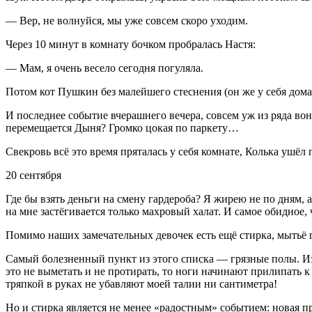
— Вер, не волнуйся, мы уже совсем скоро уходим.
Через 10 минут в комнату бочком пробралась Настя:
— Мам, я очень весело сегодня погуляла.
Потом кот Пушкин без малейшего стеснения (он же у себя дома!) 
И последнее событие вчерашнего вечера, совсем уж из ряда во
перемещается Дыня? Громко цокая по паркету…
Свекровь всё это время пряталась у себя комнате, Колька ушёл
20 сентября
Где бы взять деньги на смену гардероба? Я жирею не по дням, 
на мне застёгивается только махровый халат. И самое обидное, 
Помимо наших замечательных девочек есть ещё стирка, мытьё 
Самый болезненный пункт из этого списка — грязные полы. Из 
это не выметать и не протирать, то ноги начинают прилипать к
тряпкой в руках не убавляют моей талии ни сантиметра!
Но и стирка является не менее «радостным» событием: новая 