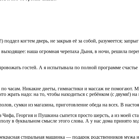
поддел когтем дверь, не закрыв её за собой, разумеется; запрыгн
н выходящее: наша огромная черепаха Дыня, в ночи, решила пере
 провожать гостей. А я испытывала по полной программе счастье
а по часам. Никакие диеты, гимнастики и массаж не помогают. М
что жрать надо: на то, чтобы находиться с ребёнком (с двумя!) 
полов, сумки из магазина, приготовление обеда на всех. В нас
Чифа, Георгия и Пушкина сыпется просто шерсть, а из моей стар
 полу в буквальном смысле этого слова. А у нас дома принято х
прекрасная стиральная машинка — подарок родственников мужа н