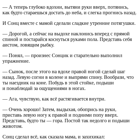
— А теперь глубоко вдохни, вытяни руки вверх, потянись,
как будто стараешься достать до неба, и слегка прогнись назад.
И Сонц вместе с мамой сделали сладкие утренние потягушки.
— Дорогой, а сейчас на выдохе наклонись вперед с прямой
спиной и постарайся коснуться руками пола. Представь себя
аистом, ловящим рыбку.
— Понял, — произнес Сонцик и старательно выполнил
упражнение.
— Сынок, после этого на вдохе правой ногой сделай шаг
назад. Левую согни в колене и выпрями спину. Вообрази, что
ты наездник на коне. Побудь в этой стойке, подыши
и понаблюдай за ощущениями в ногах.
— Ага, чувствую, как всё растягивается внутри.
— Очень хорошо! Затем, выдыхая, обопрись на руки,
приставь левую ногу к правой и подними попу вверх.
Представь, будто ты — гора. Постой так недолго и подыши
животом.
Сонц сделал всё, как сказала мама, и захихикал: