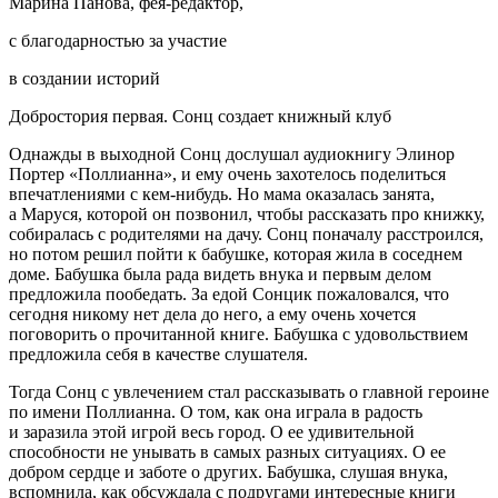
Марина Панова, фея-редактор,
с благодарностью за участие
в создании историй
Добростория первая. Сонц создает книжный клуб
Однажды в выходной Сонц дослушал аудиокнигу Элинор
Портер «Поллианна», и ему очень захотелось поделиться
впечатлениями с кем-нибудь. Но мама оказалась занята,
а Маруся, которой он позвонил, чтобы рассказать про книжку,
собиралась с родителями на дачу. Сонц поначалу расстроился,
но потом решил пойти к бабушке, которая жила в соседнем
доме. Бабушка была рада видеть внука и первым делом
предложила пообедать. За едой Сонцик пожаловался, что
сегодня никому нет дела до него, а ему очень хочется
поговорить о прочитанной книге. Бабушка с удовольствием
предложила себя в качестве слушателя.
Тогда Сонц с увлечением стал рассказывать о главной
героин
е
по имени Поллианна. О том, как она играла в радость
и заразила этой игрой весь город. О ее удивительной
способности не унывать в самых разных ситуациях. О ее
добром сердце и заботе о других. Бабушка, слушая внука,
вспомнила, как обсуждала с подругами интересные книги