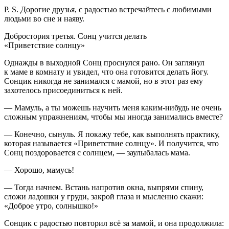
P. S. Дорогие друзья, с радостью встречайтесь с любимыми
людьми во сне и наяву.
Добростория третья. Сонц учится делать
«Приветствие солнцу»
Однажды в выходной Сонц проснулся рано. Он заглянул
к маме в комнату и увидел, что она готовится делать йогу.
Сонцик никогда не занимался с мамой, но в этот раз ему
захотелось присоединиться к ней.
— Мамуль, а ты можешь научить меня каким-нибудь не очень
сложным упражнениям, чтобы мы иногда занимались вместе?
— Конечно, сынуль. Я покажу тебе, как выполнять практику,
которая называется «Приветствие солнцу». И получится, что
Сонц поздоровается с солнцем, — заулыбалась мама.
— Хорошо, мамусь!
— Тогда начнем. Встань напротив окна, выпрями спину,
сложи ладошки у груди, закрой глаза и мысленно скажи:
«Доброе утро, солнышко!»
Сонцик с радостью повторил всё за мамой, и она продолжила: