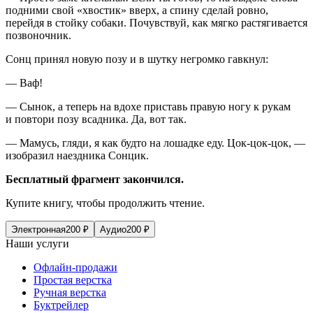
подними свой «хвостик» вверх, а спину сделай ровно,
перейдя в стойку собаки. Почувствуй, как мягко растягивается
позвоночник.
Сонц принял новую позу и в шутку негромко гавкнул:
— Ваф!
— Сынок, а теперь на вдохе приставь правую ногу к рукам
и повтори позу всадника. Да, вот так.
— Мамусь, гляди, я как будто на лошадке еду. Цок-цок-цок, —
изобразил наездника Сонцик.
Бесплатный фрагмент закончился.
Купите книгу, чтобы продолжить чтение.
Электронная
200
₽
Аудио
200
₽
Наши услуги
Офлайн-продажи
Простая верстка
Ручная верстка
Буктрейлер