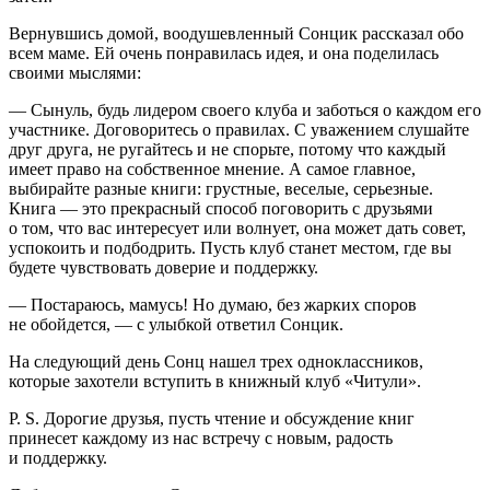
Вернувшись домой, воодушевленный Сонцик рассказал обо
всем маме. Ей очень понравилась идея, и она поделилась
своими мыслями:
— Сынуль, будь лидером своего клуба и заботься о каждом его
участнике. Договоритесь о правилах. С уважением слушайте
друг друга, не ругайтесь и не спорьте, потому что каждый
имеет право на собственное мнение. А самое главное,
выбирайте разные книги: грустные, веселые, серьезные.
Книга — это прекрасный способ поговорить с друзьями
о том, что вас интересует или волнует, она может дать совет,
успокоить и подбодрить. Пусть клуб станет местом, где вы
будете чувствовать доверие и поддержку.
— Постараюсь, мамусь! Но думаю, без жарких споров
не обойдется, — с улыбкой ответил Сонцик.
На следующий день Сонц нашел трех одноклассников,
которые захотели вступить в книжный клуб «Читули».
P. S. Дорогие друзья, пусть чтение и обсуждение книг
принесет каждому из нас встречу с новым, радость
и поддержку.