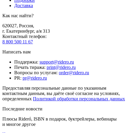
Подборки
Доставка
Как нас найти?
620027
,
Россия
,
г. Екатеринбург, а/я 313
Контактный телефон
:
8 800 500 11 67
Написать нам
Поддержка
:
support@ridero.ru
Печать тиража
:
print@ridero.ru
Вопросы по услугам
:
order@ridero.ru
PR
:
pr@ridero.ru
Предоставляя персональные данные по указанным
контактным данным, вы даёте своё согласие на условиях,
определенных
Политикой обработки персональных данных
Последние новости
Плюсы Rideró, ISBN в подарок, буктрейлеры, вебинары
и многое другое