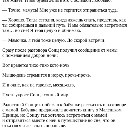
там живет. И мы будем делать это с большой любовью.
— Точно, мамусь! Мне уже не терпится отправиться туда.
— Хорошо. Тогда сегодня, когда ляжешь спать, представь, как
ты собираешься в дальний путь. И мы обязательно встретимся
там… во сне! Я тебя целую и обнимаю.
— Мамочка, я тебя тоже целую. До скорой встречи!
Сразу после разговора Сонц получил сообщение от мамы
с пожеланием доброй ночи:
Вот крадется тихо-тихо кото-ночь.
Мыше-день стремится в норку, прочь-прочь.
И в окне, как на тарелке, месяц-сыр,
Пусть укроет Сонца сонный мир.
Радостный Сонцик побежал к бабушке рассказать о разговоре
с мамой. Бабушка предложила дочитать книгу о Маленьком
Принце, но Сонцу так хотелось встретиться с мамой
и отправиться вместе с ней в путешествие во сне, что он
отказался и лег спать пораньше.