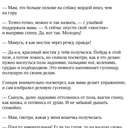
— Мам, это больше похоже на собаку мордой вниз, чем
на гору.
— Точно-точно, можно и так назвать, — с улыбкой
поддержала мама. — А сейчас опусти свой «хвостик»
и выпрями спину. Да, вот так. Молодец!
— Мамусь, я как мостик через речку, правда?
— Да-а-а, красивый мостик у тебя получился. Побудь в этой
позе, а потом ложись, но сначала посмотри, как я это делаю:
нужно коснуться пола ладонями, пальцами ног, коленями,
грудью и подбородком. Это немного напоминает гусеницу,
ползущую по своим делам.
Сонцик внимательно посмотрел, как мама делает упражнение,
и сам изобразил деловую гусеницу.
— Сынуль, далее ладонями оттолкнись от пола, выгни спину,
как кошка, и потянись от души. И не забывай дышать
спокойно.
— Мам, смотри, какая у меня кошечка получилась.
— Просто замечательная! Если ты готов, то на выдохе снова