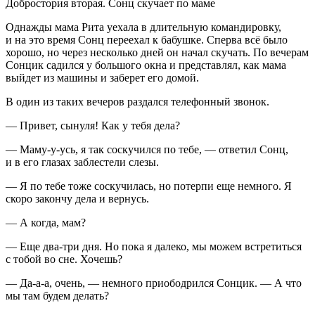
Добростория вторая. Сонц скучает по маме
Однажды мама Рита уехала в длительную командировку,
и на это время Сонц переехал к бабушке. Сперва всё было
хорошо, но через несколько дней он начал скучать. По вечерам
Сонцик садился у большого окна и представлял, как мама
выйдет из машины и заберет его домой.
В один из таких вечеров раздался телефонный звонок.
— Привет, сынуля! Как у тебя дела?
— Маму-у-усь, я так соскучился по тебе, — ответил Сонц,
и в его глазах заблестели слезы.
— Я по тебе тоже соскучилась, но потерпи еще немного. Я
скоро закончу дела и вернусь.
— А когда, мам?
— Еще два-три дня. Но пока я далеко, мы можем встретиться
с тобой во сне. Хочешь?
— Да-а-а, очень, — немного приободрился Сонцик. — А что
мы там будем делать?