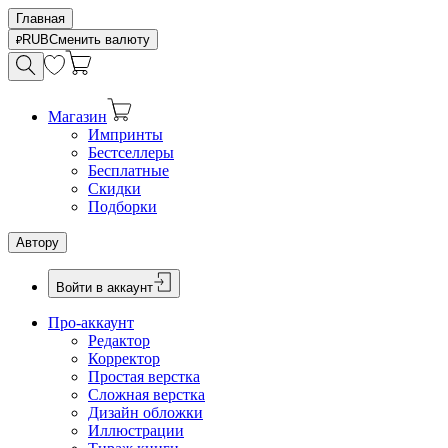
Главная
RUB
Сменить валюту
Магазин
Импринты
Бестселлеры
Бесплатные
Скидки
Подборки
Автору
Войти в аккаунт
Про-аккаунт
Редактор
Корректор
Простая верстка
Сложная верстка
Дизайн обложки
Иллюстрации