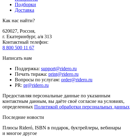
Подборки
Доставка
Как нас найти?
620027
,
Россия
,
г. Екатеринбург, а/я 313
Контактный телефон
:
8 800 500 11 67
Написать нам
Поддержка
:
support@ridero.ru
Печать тиража
:
print@ridero.ru
Вопросы по услугам
:
order@ridero.ru
PR
:
pr@ridero.ru
Предоставляя персональные данные по указанным
контактным данным, вы даёте своё согласие на условиях,
определенных
Политикой обработки персональных данных
Последние новости
Плюсы Rideró, ISBN в подарок, буктрейлеры, вебинары
и многое другое