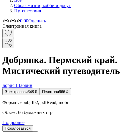
Все
Образ жизни, хобби и досуг
Путешествия
0.0
0
Оценить
Электронная книга
Добрянка. Пермский край.
Мистический путеводитель
Борис Шабрин
Электронная
348
₽
Печатная
966
₽
Формат:
epub, fb2, pdfRead, mobi
Объем:
66
бумажных стр.
Подробнее
Пожаловаться