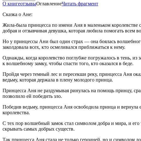
О книге
отзывы
Оглавление
Читать фрагмент
Сказка о Ане:
Жила-была принцесса по имени Аня в маленьком королевстве с
добрая и отзывчивая девушка, которая любила помогать всем во
Но у принцессы Ани был один страх — она боялась волшебного з
заколдовала всех, кто осмеливался приближаться к нему.
Однажды, когда королевство поглубже погружалось в тень, из з
к волшебному замку, чтобы спасти того, кто оказался в беде.
Пройдя через темный лес и пересекши реку, принцесса Аня ока
ведьму, которая держала в плену молодого принца.
Принцесса Аня не раздумывая ринулась на помощь принцу, сраж
позволило ей победить зло.
Победив ведьму, принцесса Аня освободила принца и вернула 
королевства.
С тех пор волшебный замок стал символом добра и мира, и его
скрывать самых добрых существ.
Так принцесса Аня стала не только
героин
ей, но и символом до