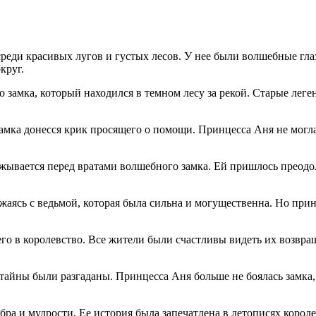
реди красивых лугов и густых лесов. У нее были волшебные гла
круг.
амка, который находился в темном лесу за рекой. Старые легенд
амка донесся крик просящего о помощи. Принцесса Аня не могла 
жывается перед вратами волшебного замка. Ей пришлось преодол
аясь с ведьмой, которая была сильна и могущественна. Но прин
его в королевство. Все жители были счастливы видеть их возвр
 тайны были разгаданы. Принцесса Аня больше не боялась замка,
бра и мудрости. Ее история была запечатлена в летописях короле