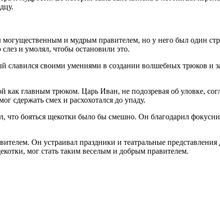
дцу.
 могущественным и мудрым правителем, но у него был один стр
 слез и умолял, чтобы остановили это.
ый славился своими умениями в создании волшебных трюков и з
й как главным трюком. Царь Иван, не подозревая об уловке, со
мог сдержать смех и расхохотался до упаду.
, что бояться щекотки было бы смешно. Он благодарил фокусник
авителем. Он устраивал праздники и театральные представления
щекотки, мог стать таким веселым и добрым правителем.