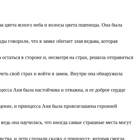
за цвета ясного неба и волосы цвета пшеницы. Она была
ы говорили, что в замке обитает злая ведьма, которая
остаться в стороне и, несмотря на страх, решила отправиться
еть свой страх и войти в замок. Внутри она обнаружила
цесса Аня была настойчива и отважна, и ее доброе сердце
ащение, и принцесса Аня была провозглашена
героин
ей
 ведь она научилась, что иногда самые страшные места могут
вства, и дети слушали сказку о принцессе, которая смогла