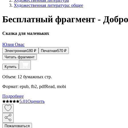
Художественная литература
Художественная литература: общее
Бесплатный фрагмент - Добро
Сказка для маленьких
Юлия Овас
Электронная
180
₽
Печатная
570
₽
Читать фрагмент
Купить
Объем:
12
бумажных стр.
Формат:
epub, fb2, pdfRead, mobi
Подробнее
5.0
1
Оценить
Пожаловаться