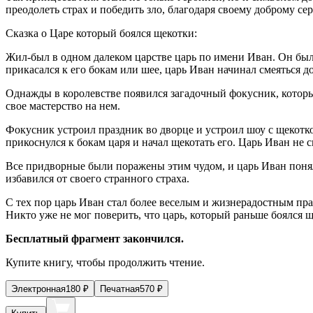
преодолеть страх и победить зло, благодаря своему доброму сер
Сказка о Царе который боялся щекотки:
Жил-был в одном далеком царстве царь по имени Иван. Он был
прикасался к его бокам или шее, царь Иван начинал смеяться до
Однажды в королевстве появился загадочный фокусник, котор
свое мастерство на нем.
Фокусник устроил праздник во дворце и устроил шоу с щекотко
прикоснулся к бокам царя и начал щекотать его. Царь Иван не с
Все придворные были поражены этим чудом, и царь Иван понял
избавился от своего странного страха.
С тех пор царь Иван стал более веселым и жизнерадостным пр
Никто уже не мог поверить, что царь, который раньше боялся 
Бесплатный фрагмент закончился.
Купите книгу, чтобы продолжить чтение.
Электронная
180
₽
Печатная
570
₽