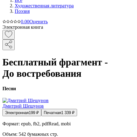
Все
Художественная литература
Поэзия
0.0
0
Оценить
Электронная книга
Бесплатный фрагмент -
До востребования
Песни
Дмитрий Шешунов
Электронная
199
₽
Печатная
1 339
₽
Формат:
epub, fb2, pdfRead, mobi
Объем:
542
бумажных стр.