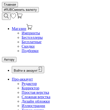
Главная
RUB
Сменить валюту
Магазин
Импринты
Бестселлеры
Бесплатные
Скидки
Подборки
Автору
Войти в аккаунт
Про-аккаунт
Редактор
Корректор
Простая верстка
Сложная верстка
Дизайн обложки
Иллюстрации