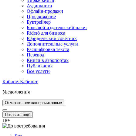
Тираж книги
Аудиокнига
Офлайн-продажи
Продвижение
Буктрейлер
Большой издательский пакет
Rideró для бизнеса
Юридический советник
Дополнительные услуги
Расшифровка текста
Перевод
Книги в аэропортах
Публикация
Все услуги
Кабинет
Кабинет
Уведомления
Отметить все как прочитанные
Показать ещё
18
+