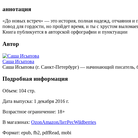
аннотация
«До новых встреч» — это история, полная надежд, отчаяния и 
повод для гордости, но пройдет время, и ты с хрустом выломае
Книга публикуется в авторской орфографии и пунктуации
Автор
Саша Исыпова
Саша Исыпова (г. Санкт-Петербург) — начинающий писатель, б
Подробная информация
Объем:
104
стр.
Дата выпуска:
1 декабря 2016 г.
Возрастное ограничение:
18
+
В магазинах:
Ozon
Amazon
ЛитРес
Wildberries
Формат:
epub, fb2, pdfRead, mobi