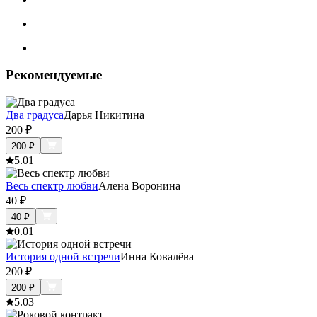
Рекомендуемые
Два градуса
Дарья Никитина
200
₽
200
₽
5.0
1
Весь спектр любви
Алена Воронина
40
₽
40
₽
0.0
1
История одной встречи
Инна Ковалёва
200
₽
200
₽
5.0
3