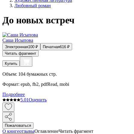
Художественная литература
Любовный роман
До новых встреч
Саша Исыпова
Электронная
100
₽
Печатная
616
₽
Читать фрагмент
Купить
Объем:
104
бумажных стр.
Формат:
epub, fb2, pdfRead, mobi
Подробнее
5.0
1
Оценить
Пожаловаться
О книге
отзывы
Оглавление
Читать фрагмент