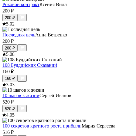
Роковой контракт
Ксения Вилл
200
₽
200
₽
5.0
2
Последняя цель
Анна Ветренко
200
₽
200
₽
5.0
8
108 Буддийских Сказаний
160
₽
160
₽
3.0
3
10 шагов к жизни
Сергей Иванов
520
₽
520
₽
4.0
5
100 секретов кратного роста прибыли
Мария Сергеева
516
₽