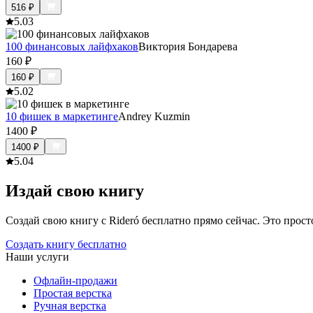
516
₽
5.0
3
100 финансовых лайфхаков
Виктория Бондарева
160
₽
160
₽
5.0
2
10 фишек в маркетинге
Andrey Kuzmin
1400
₽
1400
₽
5.0
4
Издай свою книгу
Создай свою книгу с Rideró бесплатно прямо сейчас. Это просто,
Создать книгу бесплатно
Наши услуги
Офлайн-продажи
Простая верстка
Ручная верстка