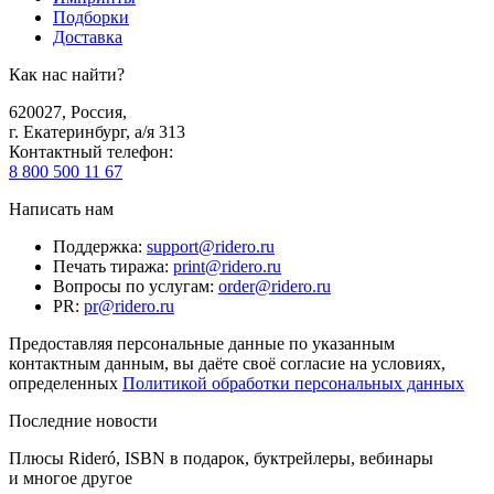
Подборки
Доставка
Как нас найти?
620027
,
Россия
,
г. Екатеринбург, а/я 313
Контактный телефон
:
8 800 500 11 67
Написать нам
Поддержка
:
support@ridero.ru
Печать тиража
:
print@ridero.ru
Вопросы по услугам
:
order@ridero.ru
PR
:
pr@ridero.ru
Предоставляя персональные данные по указанным
контактным данным, вы даёте своё согласие на условиях,
определенных
Политикой обработки персональных данных
Последние новости
Плюсы Rideró, ISBN в подарок, буктрейлеры, вебинары
и многое другое