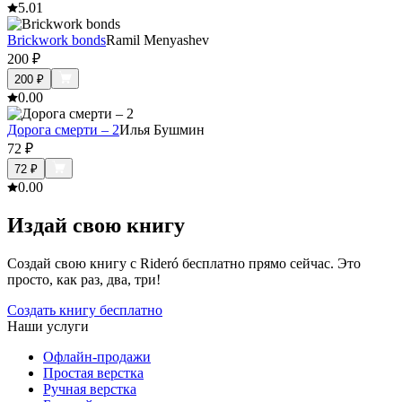
5.0
1
Brickwork bonds
Ramil Menyashev
200
₽
200
₽
0.0
0
Дорога смерти – 2
Илья Бушмин
72
₽
72
₽
0.0
0
Издай свою книгу
Создай свою книгу с Rideró бесплатно прямо сейчас. Это
просто, как раз, два, три!
Создать книгу бесплатно
Наши услуги
Офлайн-продажи
Простая верстка
Ручная верстка