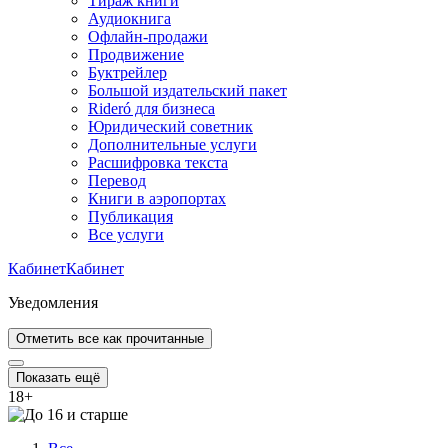
Тираж книги
Аудиокнига
Офлайн-продажи
Продвижение
Буктрейлер
Большой издательский пакет
Rideró для бизнеса
Юридический советник
Дополнительные услуги
Расшифровка текста
Перевод
Книги в аэропортах
Публикация
Все услуги
Кабинет
Кабинет
Уведомления
Отметить все как прочитанные
Показать ещё
18
+