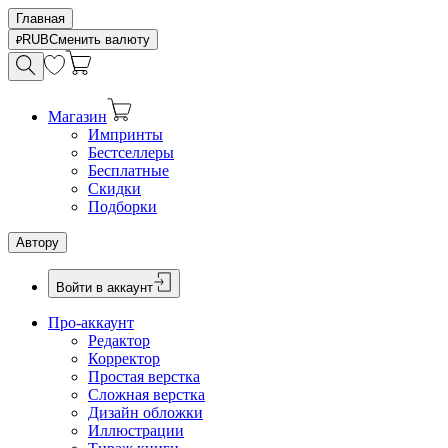
Главная
RUB
Сменить валюту
Магазин
Импринты
Бестселлеры
Бесплатные
Скидки
Подборки
Автору
Войти в аккаунт
Про-аккаунт
Редактор
Корректор
Простая верстка
Сложная верстка
Дизайн обложки
Иллюстрации