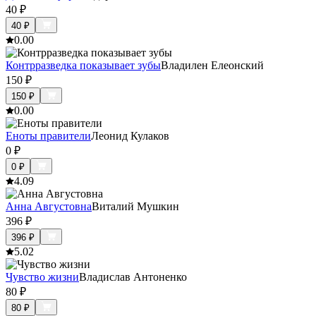
40
₽
40
₽
0.0
0
Контрразведка показывает зубы
Владилен Елеонский
150
₽
150
₽
0.0
0
Еноты правители
Леонид Кулаков
0
₽
0
₽
4.0
9
Анна Августовна
Виталий Мушкин
396
₽
396
₽
5.0
2
Чувство жизни
Владислав Антоненко
80
₽
80
₽