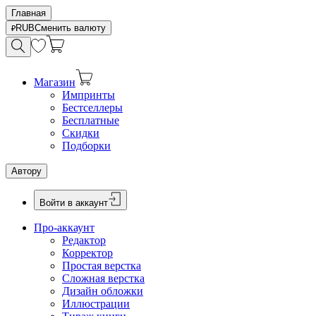
Главная
RUB
Сменить валюту
Магазин
Импринты
Бестселлеры
Бесплатные
Скидки
Подборки
Автору
Войти в аккаунт
Про-аккаунт
Редактор
Корректор
Простая верстка
Сложная верстка
Дизайн обложки
Иллюстрации