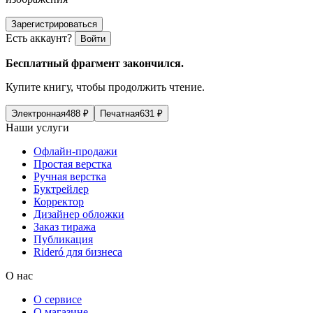
Зарегистрироваться
Есть аккаунт?
Войти
Бесплатный фрагмент закончился.
Купите книгу, чтобы продолжить чтение.
Электронная
488
₽
Печатная
631
₽
Наши услуги
Офлайн-продажи
Простая верстка
Ручная верстка
Буктрейлер
Корректор
Дизайнер обложки
Заказ тиража
Публикация
Rideró для бизнеса
О нас
О сервисе
О магазине