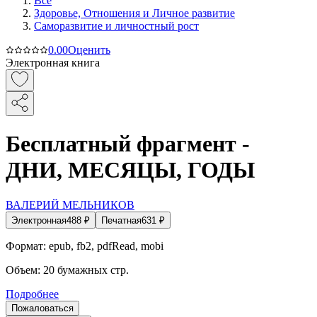
Все
Здоровье, Отношения и Личное развитие
Саморазвитие и личностный рост
0.0
0
Оценить
Электронная книга
Бесплатный фрагмент -
ДНИ, МЕСЯЦЫ, ГОДЫ
ВАЛЕРИЙ МЕЛЬНИКОВ
Электронная
488
₽
Печатная
631
₽
Формат:
epub, fb2, pdfRead, mobi
Объем:
20
бумажных стр.
Подробнее
Пожаловаться