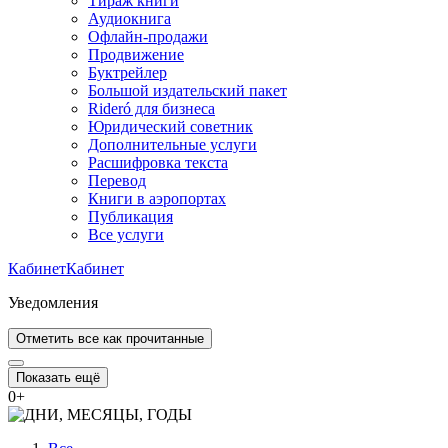
Тираж книги
Аудиокнига
Офлайн-продажи
Продвижение
Буктрейлер
Большой издательский пакет
Rideró для бизнеса
Юридический советник
Дополнительные услуги
Расшифровка текста
Перевод
Книги в аэропортах
Публикация
Все услуги
Кабинет
Кабинет
Уведомления
Отметить все как прочитанные
Показать ещё
0
+