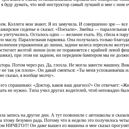
а я буду думать, что мой инструктор самый лучший и мне с ним о
ием. Коллеги мои знают. Я их замучила. И совершенно зря — все
ссажирское сиденье и сказал: «Поехали». Змейка — параллельная п
о улетучились. Осталось одно — желание ехать. Ну, сбила я пару
о маслу. Параллельная парковка. Она получалась только благодар
полнения упражнения до линии, задние
колес
а пересекли желтую
достигнет желтой линии (или не поравняется с крайней левой фиш
овки), при этом ни задним, ни передним бампером мы не должн
ра. Потом через раз. Да, глохла. Не могла завести машину. Викт
е не так уж плохо». Он давай смеяться: «Ты меня успокаиваешь и
 не сказал, я вообще молчу».
 его спрашиваю: «Доктор, каков ваш диагноз?» Он отвечает: «Жи
ать не нужно. Типа учил других водителей, чтоб неповадно было.
а запись на другие дни. А тут позвонили с автошколы и сказали,
ла этому безумно рада. Потому что в неделю это получилось четы
м НИЧЕГО!!! Он даже вышел из машины и мне сказал прогуляться