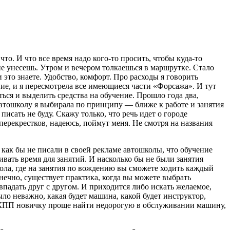
 что. И что все время надо кого-то просить, чтобы куда-то
 не унесешь. Утром и вечером толкаешься в маршрутке. Стало
 это знаете. Удобство, комфорт. Про расходы я говорить
ние, и я пересмотрела все имеющиеся части «Форсажа». И тут
аться и выделить средства на обучение. Прошло года два,
автошколу я выбирала по принципу — ближе к работе и занятия
писать не буду. Скажу только, что речь идет о городе
 перекрестков, надеюсь, поймут меня. Не смотря на названия
 как бы не писали в своей рекламе автошколы, что обучение
вать время для занятий. И насколько бы не были занятия
кола, где на занятия по вождению вы сможете ходить каждый
онечно, существует практика, когда вы можете выбрать
падать друг с другом. И приходится либо искать желаемое,
ыло неважно, какая будет машина, какой будет инструктор,
й КПП новичку проще найти недорогую в обслуживании машину,