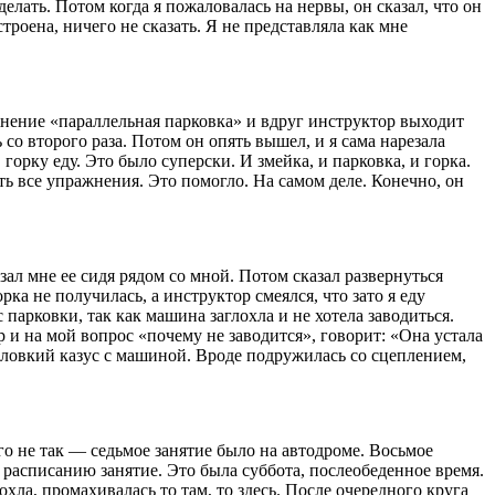
елать. Потом когда я пожаловалась на нервы, он сказал, что он
троена, ничего не сказать. Я не представляла как мне
жнение «параллельная парковка» и вдруг инструктор выходит
 со второго раза. Потом он опять вышел, и я сама нарезала
горку еду. Это было суперски. И змейка, и парковка, и горка.
ь все упражнения. Это помогло. На самом деле. Конечно, он
зал мне ее сидя рядом со мной. Потом сказал развернуться
рка не получилась, а инструктор смеялся, что зато я еду
парковки, так как машина заглохла и не хотела заводиться.
 и на мой вопрос «почему не заводится», говорит: «Она устала
неловкий казус с машиной. Вроде подружилась со сцеплением,
о не так — седьмое занятие было на автодроме. Восьмое
 расписанию занятие. Это была суббота, послеобеденное время.
лохла, промахивалась то там, то здесь. После очередного круга