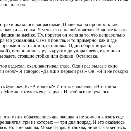
чень повезло.
 страхи оказались напрасными. Проверка на прочность так
арковка — горка. У меня глаза на лоб полезли. Надо же как-то
 фишек на змейке. Ну, поругал он меня за то, что неправильно
я его указаниям. Сама я поняла, и то примерно, как и где
 прерывистую линию, остановка. Один оборот вправо,
кой), остановились, руль крутим до упора влево, едем пока
ы задеть стоящие стойки или фишки. Остановка.
ор вздыхал, охал, закатывал глаза. Один раз вылез в окно
ли себя?» Я говорю: «Да я ж в первый раз!» Он: «Я и не говорю
ть будешь». Я: «А водить?» И он так зловеще: «Это тайна
 Мне же хотелось еще за руль. И чтоб все получалось.
 что у них образовались два окошка и не хочу ли я взять еще
ре занятия, три из которых — три дня подряд. И это оказалось
. Но я не вышла. Может и зря. Я глохла, не могла завестись.