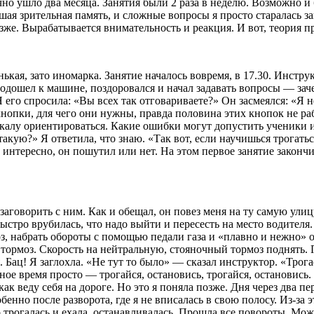
чно ушло два месяца. Занятия были 2 раза в неделю. Возможно и 
ая зрительная память, и сложные вопросы я просто старалась зап
озже. Вырабатывается внимательность и реакция. И вот, теория 
нькая, зато иномарка. Занятие началось вовремя, в 17.30. Инстру
дошел к машине, поздоровался и начал задавать вопросы — зачем
Я его спросила: «Вы всех так отговариваете?» Он засмеялся: «Я 
кнопки, для чего они нужны, правда половина этих кнопок не р
ркалу ориентироваться. Какие ошибки могут допустить ученики и 
кую?» Я ответила, что знаю. «Так вот, если научишься трогаться 
 интересно, он пошутил или нет. На этом первое занятие закончи
аговорить с ним. Как и обещал, он повез меня на ту самую улицу
стро врубилась, что надо выйти и пересесть на место водителя.
, набрать обороты с помощью педали газа и «плавно и нежно» от
тормоз. Скорость на нейтральную, стояночный тормоз поднять. П
. Бац! Я заглохла. «Не тут то было» — сказал инструктор. «Трог
ное время просто — трогайся, остановись, трогайся, остановись
 как веду себя на дороге. Но это я поняла позже. Дня через два п
бенно после разворота, где я не вписалась в свою полосу. Из-з
 трогалась и ехала, останавливалась. Прошла все повороты. Мож