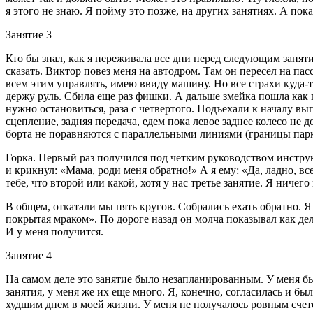
я этого не знаю. Я пойму это позже, на других занятиях. А пок
Занятие 3
Кто бы знал, как я переживала все дни перед следующим занят
сказать. Виктор повез меня на автодром. Там он пересел на па
всем этим управлять, имею ввиду машину. Но все страхи куда-т
держу руль. Сбила еще раз фишки. А дальше змейка пошла как п
нужно остановиться, раза с четвертого.
Подъехали к началу вы
сцепление, задняя передача, едем пока левое заднее колесо не 
борта не поравняются с параллельными линиями (границы парк
Горка. Первый раз получился под четким руководством инструкто
и крикнул: «Мама, роди меня обратно!» А я ему: «Да, ладно, вс
тебе, что второй или какой, хотя у нас третье занятие. Я ничего
В общем, откатали мы пять кругов. Собрались ехать обратно. Я
покрытая мраком». По дороге назад он молча показывал как дел
И у меня получится.
Занятие 4
На самом деле это занятие было незапланированным. У меня был
занятия, у меня же их еще много. Я, конечно, согласилась и бы
худшим днем в моей жизни. У меня не получалось ровным счето