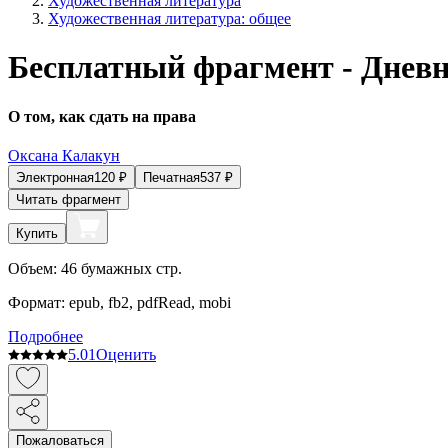
Художественная литература
Художественная литература: общее
Бесплатный фрагмент - Дневн
О том, как сдать на права
Оксана Калакун
Электронная
120
₽
Печатная
537
₽
Читать фрагмент
Купить
Объем:
46
бумажных стр.
Формат:
epub, fb2, pdfRead, mobi
Подробнее
5.0
1
Оценить
Пожаловаться