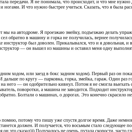
ала передачи. Я не понимала, что происходит, и что мне нужно д
и ногами. И что нужно быстрее учиться. Сказать, что я была расс
от мы на автодроме. Я проезжаю змейку, подъезжаю делать упра
 сел обратно в машину и горка не получилась, вернее получилась
 инструктор был доволен. Прикалывался, что и я довольная, и в 
 инструктор — он вышел из машины и оставил меня одну выполнят
дним ходом, или заезд в бокс задним ходом). Первый раз он пока
И дальше по кругу — парковка, горка, змейка, гараж. Один раз го
на него — он одобрительно кивнул. Потом я не смогла выехать с 
атель, поворотки, а машина не заводится. Подходит инструктор
 обратно. Болтали о машинах, о дорогах. Это конечно скрасило 
о помню, потому что пишу уже спустя долгое время. Даже немног
станется должен. И получается, что восьмым стало следующее по
 он это сказал))) Получалось не очень, путала скорости, часто г