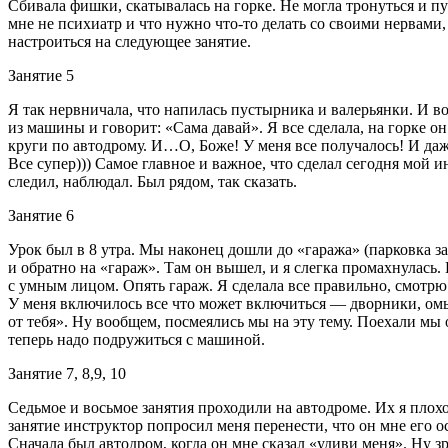
Сбивала фишки, скатывалась на горке. Не могла тронуться и пут
мне не психиатр и что нужно что-то делать со своими нервами, 
настроиться на следующее занятие.
Занятие 5
Я так нервничала, что напилась пустырника и валерьянки. И в
из машины и говорит: «Сама давай». Я все сделала, на горке он
круги по автодрому. И…О, Боже! У меня все получалось! И даже
Все супер))) Самое главное и важное, что сделал сегодня мой
следил, наблюдал. Был рядом, так сказать.
Занятие 6
Урок был в 8 утра. Мы наконец дошли до «гаража» (парковка за
и обратно на «гараж». Там он вышел, и я слегка промахнулась. 
с умным лицом. Опять гараж. Я сделала все правильно, смотрю 
У меня включилось все что может включиться — дворники, омыв
от тебя». Ну вообщем, посмеялись мы на эту тему. Поехали мы
теперь надо подружиться с машиной.
Занятие 7, 8,9, 10
Седьмое и восьмое занятия проходили на автодроме. Их я плох
занятие инструктор попросил меня перенести, что он мне его о
Сначала был автодром, когда он мне сказал «удиви меня». Ну зря