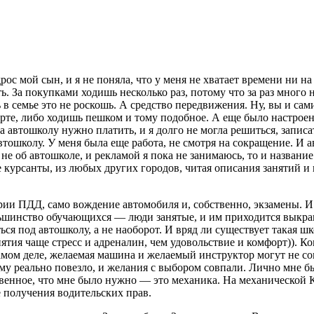
дрос мой сын, и я не поняла, что у меня не хватает времени ни на
ть. За покупками ходишь несколько раз, потому что за раз много
в семье это не роскошь. А средство передвижения. Ну, вы и сами
форте, либо ходишь пешком и тому подобное. А еще было настрое
за автошколу нужно платить, и я долго не могла решиться, запис
тошколу. У меня была еще работа, не смотря на сокращение. И 
не об автошколе, и рекламой я пока не занимаюсь, то и название 
ие курсанты, из любых других городов, читая описания занятий и
ории ПДД, само вождение автомобиля и, собственно, экзамены. И
большинство обучающихся — люди занятые, и им приходится выкраи
ся под автошколу, а не наоборот. И вряд ли существует такая ш
анятия чаще стресс и адреналин, чем удовольствие и комфорт)). К
мом деле, желаемая машина и желаемый инструктор могут не сов
кому реально повезло, и желания с выбором совпали. Лично мне б
нственное, что мне было нужно — это механика. На механическо
е получения водительских прав.