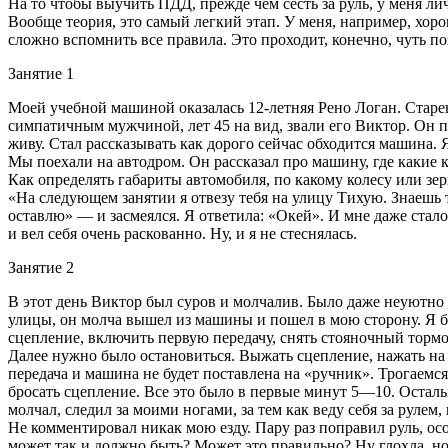
На то чтобы выучить ПДД, прежде чем сесть за руль, у меня ли
Вообще теория, это самый легкий этап. У меня, например, хорош
сложно вспомнить все правила. Это проходит, конечно, чуть п
Занятие 1
Моей учебной машиной оказалась 12
-летн
яя Рено Логан. Старе
симпатичным мужчиной, лет 45 на вид, звали его Виктор. Он по
живу. Стал рассказывать как дорого сейчас обходится машина. 
Мы поехали на автодром. Он рассказал про машину, где какие 
Как определять габариты автомобиля, по какому
колес
у или зе
«На следующем занятии я отвезу тебя на улицу Тихую. Знаешь та
оставлю» — и засмеялся. Я ответила: «Окей». И мне даже стало
и вел себя очень раскованно. Ну, и я не стеснялась.
Занятие 2
В этот день Виктор был суров и молчалив. Было даже неуютно з
улицы, он молча вышел из машины и пошел в мою сторону. Я бы
сцепление, включить первую передачу, снять стояночный тормоз
Далее нужно было остановиться. Выжать сцепление, нажать на 
передача и машина не будет поставлена на «ручник». Трогаемся
бросать сцепление. Все это было в первые минут 5—10. Осталь
молчал, следил за моими ногами, за тем как веду себя за рулем,
Не комментировал никак мою езду. Пару раз поправил руль, осо
может так и должно быть? Может это правильно? Ну глохла, но