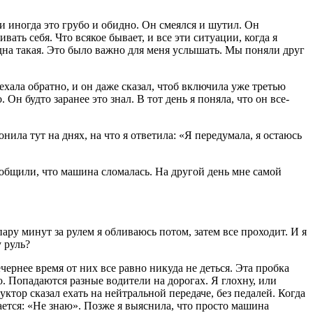
и иногда это грубо и обидно. Он смеялся и шутил. Он
ть себя. Что всякое бывает, и все эти ситуации, когда я
 одна такая. Это было важно для меня услышать. Мы поняли друг
ехала обратно, и он даже сказал, чтоб включила уже третью
 Он будто заранее это знал. В тот день я поняла, что он все-
ла тут на днях, на что я ответила: «Я передумала, я остаюсь
сообщили, что машина сломалась. На другой день мне самой
ару минут за рулем я обливаюсь потом, затем все проходит. И я
 руль?
ернее время от них все равно никуда не деться. Эта пробка
. Попадаются разные водители на дорогах. Я глохну, или
ктор сказал ехать на нейтральной передаче, без педалей. Когда
бается: «Не знаю». Позже я выяснила, что просто машина