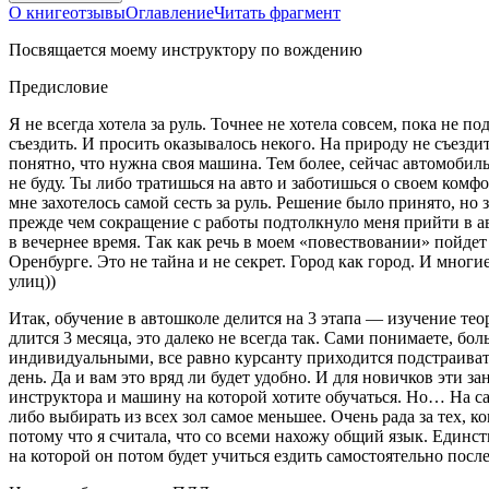
О книге
отзывы
Оглавление
Читать фрагмент
Посвящается моему инструктору по вождению
Предисловие
Я не всегда хотела за руль. Точнее не хотела совсем, пока не по
съездить. И просить оказывалось некого. На природу не съезди
понятно, что нужна своя машина. Тем более, сейчас автомобиль 
не буду. Ты либо тратишься на авто и заботишься о своем ком
мне захотелось самой сесть за руль. Решение было принято, но 
прежде чем сокращение с работы подтолкнуло меня прийти в ав
в вечернее время. Так как речь в моем «повествовании» пойдет 
Оренбурге. Это не тайна и не секрет. Город как город. И мног
улиц))
Итак, обучение в автошколе делится на 3 этапа — изучение те
длится 3 месяца, это далеко не всегда так. Сами понимаете, 
индивидуальными, все равно курсанту приходится подстраивать
день. Да и вам это вряд ли будет удобно. И для новичков эти з
инструктора и машину на которой хотите обучаться. Но… На са
либо выбирать из всех зол самое меньшее. Очень рада за тех, 
потому что я считала, что со всеми нахожу общий язык. Еди
на которой он потом будет учиться ездить самостоятельно посл