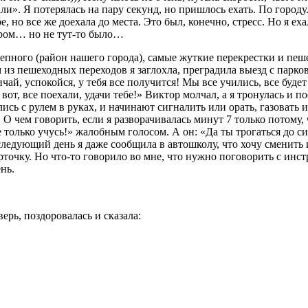
али». Я потерялась на пару секунд, но пришлось ехать. По горо
е, но все же доехала до места. Это был, конечно, стресс. Но я ех
одром… но не тут-то было…
ного (район нашего города), самые жуткие перекрестки и пешех
м из пешеходных переходов я заглохла, преградила выезд с парко
чай, успокойся, у тебя все получится! Мы все учились, все буд
 вот, все поехали, удачи тебе!» Виктор молчал, а я тронулась и 
ились с рулем в руках, и начинают сигналить или орать, газоват
е. О чем говорить, если я разворачивалась минут 7 только потому,
 только учусь!» жалобным голосом. А он: «Да ты трогаться до си
 следующий день я даже сообщила в автошколу, что хочу сменить
точку. Но что-то говорило во мне, что нужно поговорить с инстр
нь.
ерь, поздоровалась и сказала: