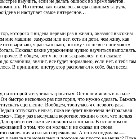
быстрее выучить, если не делать ошибок во время зачетов.
оминать. Но потом, как оказалось, когда садишься за руль,
пройдена и наступает самое интересное…
ктор, которого я видела первый раз в жизни, оказался высоким
 мне машина, замужем или нет, есть ли дети, чем живу, как
не отговариваю, я рассказываю, потому что не все понимают».
аботала. Показал какие упражнения нужно научиться выполнять.
прочее. В общем, рот у него не закрывался, и он сказал:
до кладбища, значит, все будет нормально, если нет, я тебя там
лось. В принципе, инструктор располагал к себе, был весел
, на которой я и училась трогаться. Остановившись в начале
 Он быстро несколько раз повторил, что нужно сделать. Выжать
пускать сцепление. Вообщем, тронулась я с первого раза.
едали отпускать нельзя, пока не будет включена нейтральная
аемся». Пару раз выслушала короткие лекции о том, что нельзя
. Дал пройти несложные повороты и зигзаги. В основном он
ереживаний о том, что он молчал и не сказал ни слова.
а этого молчания я сильно переживала. А потом подумала —
ет я делала все нормально и поэтому он просто не мешал? Пока