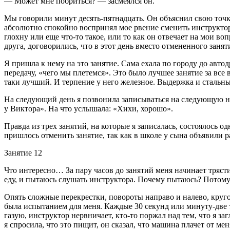
— Может мне побриться? — засмеялся он.
Мы говорили минут десять-пятнадцать. Он объяснил свою точку 
абсолютно спокойно воспринял мое рвение сменить инструктора.
глохну или еще что-то такое, или то как он отвечает на мои в
друга, договорились, что в этот день вместо отмененного заняти
Я пришла к нему на это занятие. Сама ехала по городу до автод
передачу, «чего мы плетемся». Это было лучшее занятие за все вр
таки лучший. И терпение у него железное. Выдержка и стальн
На следующий день я позвонила записываться на следующую нед
у Виктора». На что услышала: «Хихи, хорошо».
Правда из трех занятий, на которые я записалась, состоялось о
пришлось отменить занятие, так как в школе у сына объявили р
Занятие 12
Что интересно… За пару часов до занятий меня начинает трясти
еду, и пытаюсь слушать инструктора. Почему пытаюсь? Потому ч
Опять сложные перекрестки, повороты направо и налево, кругов
была испытанием для меня. Каждые 30 секунд или минуту-две т
газую, инструктор нервничает, кто-то поржал над тем, что я за
я спросила, что это пищит, он сказал, что машина плачет от ме