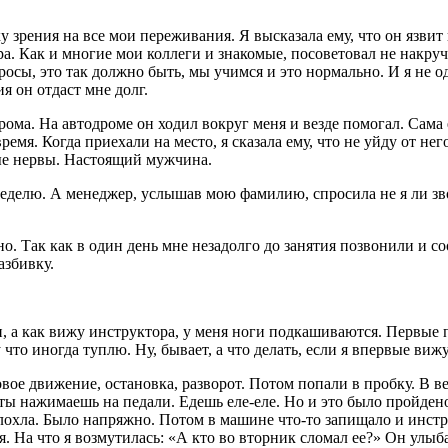
зрения на все мои переживания. Я высказала ему, что он язвит 
 Как и многие мои коллеги и знакомые, посоветовал не накручива
опросы, это так должно быть, мы учимся и это нормально. И я не
я он отдаст мне долг.
рома. На автодроме он ходил вокруг меня и везде помогал. Сама 
емя. Когда приехали на место, я сказала ему, что не уйду от него.
ые нервы. Настоящий мужчина.
елю. А менеджер, услышав мою фамилию, спросила не я ли звони
дно. Так как в один день мне незадолго до занятия позвонили и 
азбивку.
, а как вижу инструктора, у меня ноги подкашиваются. Первые п
то иногда туплю. Ну, бывает, а что делать, если я впервые вижу
ое движение, остановка, разворот. Потом попали в пробку. В веч
ы нажимаешь на педали. Едешь еле-еле. Но и это было пройдено
глохла. Было напряжно. Потом в машине что-то запищало и инстру
ня. На что я возмутилась: «А кто во вторник сломал ее?» Он улы