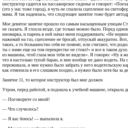
инструктор садится на пассажирское сиденье и говорит: «Поех
(это у нас тоже город), я чуть не спалила сцепление на светофор
мама. Я так надеялась, что следующее занятие тоже будет авт
Мое девятое занятие прошло по самым насыщенным улицам Степ
не сказать. Я глохла везде, где только можно было. Перед одни
иномарка, и парень в ней начал меня поддерживать: «Не нервни
нажимай на газ, сцепление не бросай, отпускай аккуратно. Вот,
таких, а то большинство себя не помнят, или считают, что род
ты с нами еще на том перекрестке не стоял!» и все в таком дух
из машины, чтоб глаза мои тебя не видели». Я говорю: «Ну я же
что я настолько тупой баран, и мне вообще не дано водить. На
переживала, и мне нужно было забрать у него водительскую кар
как отменила я его слишком поздно, а нужно было хотя бы за де
Занятие 11, то которое инструктор был мне должен
Утром, перед работой, я подошла к учебной машине, открыла дв
— Поговорите со мной!
— Что случилось?
— Я вас боюсь! — выпалила я.