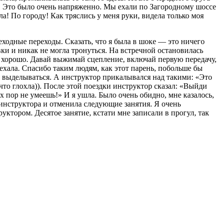
ду. Это было очень напряженно. Мы ехали по Загородному шоссе
ала! По городу! Как тряслись у меня руки, видела только моя
одные переходы. Сказать, что я была в шоке — это ничего
вки и никак не могла тронуться. На встречной остановилась
ет хорошо. Давай выжимай сцепление, включай первую передачу,
поехала. Спасибо таким людям, как этот парень, побольше бы
ь и выделываться. А инструктор прикалывался над такими: «Это
 что глохла)). После этой поездки инструктор сказал: «Выйди
х пор не умеешь!» И я ушла. Было очень обидно, мне казалось,
 инструктора и отменила следующие занятия. Я очень
уктором. Десятое занятие, кстати мне записали в прогул, так