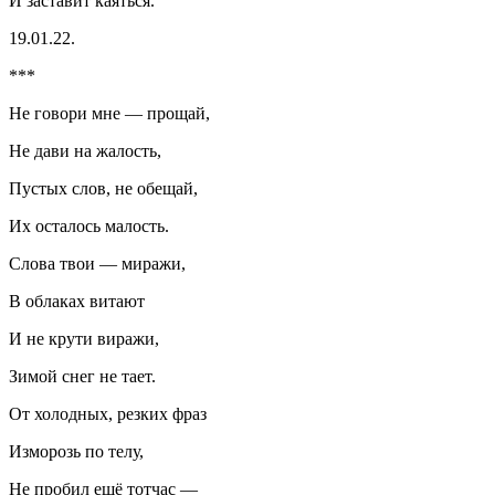
И заставит каяться.
19.01.22.
***
Не говори мне — прощай,
Не дави на жалость,
Пустых слов, не обещай,
Их осталось малость.
Слова твои — миражи,
В облаках витают
И не крути виражи,
Зимой снег не тает.
От холодных, резких фраз
Изморозь по телу,
Не пробил ещё тотчас —