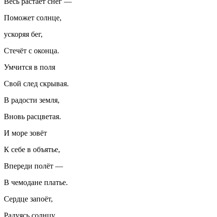
Весь растает снег —
Поможет солнце,
ускоряя бег,
Стечёт с оконца.
Умчится в поля
Свой след скрывая.
В радости земля,
Вновь расцветая.
И море зовёт
К себе в объятье,
Впереди полёт —
В чемодане платье.
Сердце запоёт,
Радуясь солнцу,