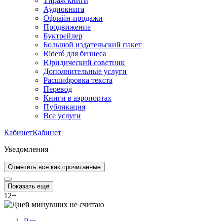
Тираж книги
Аудиокнига
Офлайн-продажи
Продвижение
Буктрейлер
Большой издательский пакет
Rideró для бизнеса
Юридический советник
Дополнительные услуги
Расшифровка текста
Перевод
Книги в аэропортах
Публикация
Все услуги
Кабинет
Кабинет
Уведомления
Отметить все как прочитанные
Показать ещё
12
+