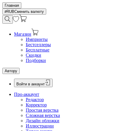
Главная
RUB
Сменить валюту
Магазин
Импринты
Бестселлеры
Бесплатные
Скидки
Подборки
Автору
Войти в аккаунт
Про-аккаунт
Редактор
Корректор
Простая верстка
Сложная верстка
Дизайн обложки
Иллюстрации