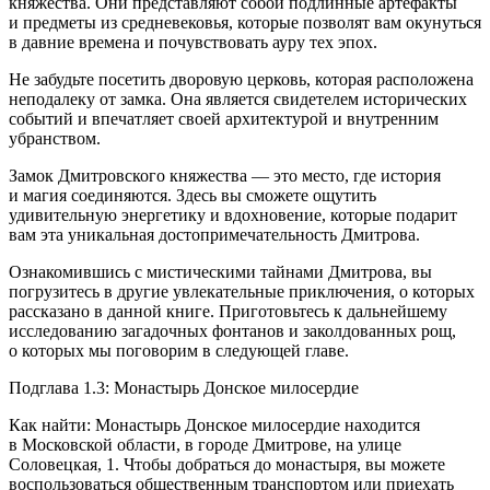
княжества. Они представляют собой подлинные артефакты
и предметы из средневековья, которые позволят вам окунуться
в давние времена и почувствовать ауру тех эпох.
Не забудьте посетить дворовую церковь, которая расположена
неподалеку от замка. Она является свидетелем исторических
событий и впечатляет своей архитектурой и внутренним
убранством.
Замок Дмитровского княжества — это место, где история
и магия соединяются. Здесь вы сможете ощутить
удивительную энергетику и вдохновение, которые подарит
вам эта уникальная достопримечательность Дмитрова.
Ознакомившись с мистическими тайнами Дмитрова, вы
погрузитесь в другие увлекательные приключения, о которых
рассказано в данной книге. Приготовьтесь к дальнейшему
исследованию загадочных фонтанов и заколдованных рощ,
о которых мы поговорим в следующей главе.
Подглава 1.3: Монастырь Донское милосердие
Как найти: Монастырь Донское милосердие находится
в Московской области, в городе Дмитрове, на улице
Соловецкая, 1. Чтобы добраться до монастыря, вы можете
воспользоваться общественным транспортом или приехать