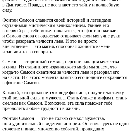
в Дмитрове. Правда, не все знают его тайну и волшебную
силу.
Фонтан Самсон славится своей историей и легендами,
окутанными мистическим великолепием. Увидев его
в первый раз, тебе может показаться, что фонтан оживает
и Самсон снова с гордостью открывает свои могучие руки,
чтобы разорвать челюсти льва. И это не просто
впечатление — это магия, способная оживить камень
и заставить его говорить.
Самсон — старинный символ, персонификация мужества
и силы. Из старинного израильского мифа мы знаем, что
когда-то Самсон схватился за челюсти льва и разорвал его
на части. И с этого момента память о его подвиге сохраняется
в фонтане Самсон.
Каждый, кто прикоснется к воде фонтана, получит частичку
этой вольной силы и мужества. Стань ближе к мифам и стань
смелым как Самсон. Возможно, эта сила поможет тебе
преодолеть любые трудности в жизни.
Фонтан Самсон — это не только символ мужества,
но и удивительный свидетель истории. Он стоял здесь не одно
столетие и видел множество событий, прошедших