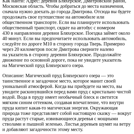
Как найти: Адрес: деревня Бляхерское, Дмитровский район,
Московская область. Чтобы добраться до места назначения,
сначала нужно доехать до города Дмитрова. Отсюда вы будете
продолжать свое путешествие на автомобиле или
общественном транспорте. Если вы планируете использовать
общественный транспорт, сядьте на автобус с номером
430 в направлении деревни Бляхерское. Поездка займет около
40 минут. Если вы предпочитаете использовать автомобиль,
следуйте по дороге М10 в сторону города Тверь. Примерно
через 20 километров после Дмитрова сверните налево
на указатель в сторону деревни Бляхерское. Продолжайте
движение по основной дороге, пока не увидите указатель
на Магический пруд Бляхерского озера.
Описание: Магический пруд Бляхерского озера — это
таинственное и загадочное место, которое манит своей
уникальной атмосферой. Когда вы прибудете на место, вы
увидите раскинувшийся перед вами пруд с кристально чистой
водой. Вода в пруду имеет необычный блеск и светится
мягким синим оттенком, создавая впечатление, что внутри
пруда кипит какая-то магическая энергия. Окружающая
природа тоже представляет собой настоящую сказку — вокруг
пруда растут старые, извивающиеся деревья с мощными
стволами и пышной зеленью. Листья деревьев шумят на ветру
и добавляют загадочности этому месту.