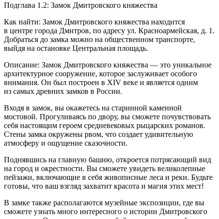
Подглава 1.2: Замок Дмитровского княжествa
Как найти: Замок Дмитровского княжества находится
в центре города Дмитров, по адресу ул. Красноармейская, д. 1.
Добраться до замка можно на общественном транспорте,
выйдя на остановке Центральная площадь.
Описание: Замок Дмитровского княжества — это уникальное
архитектурное сооружение, которое заслуживает особого
внимания. Он был построен в XIV веке и является одним
из самых древних замков в
Росси
и.
Входя в замок, вы окажетесь на старинной каменной
мостовой. Прогуливаясь по двору, вы сможете почувствовать
себя настоящим героем средневековых рыцарских романов.
Стены замка окружены рвом, что создает удивительную
атмосферу и ощущение сказочности.
Поднявшись на главную башню, откроется потрясающий вид
на город и окрестности. Вы сможете увидеть великолепные
пейзажи, включающие в себя живописные леса и реки. Будьте
готовы, что ваш взгляд захватит красота и магия этих мест!
В замке также располагаются музейные экспозиции, где вы
сможете узнать много интересного о истории Дмитровского