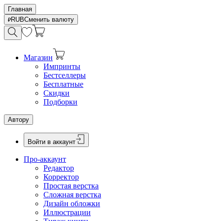
Главная
RUB
Сменить валюту
Магазин
Импринты
Бестселлеры
Бесплатные
Скидки
Подборки
Автору
Войти в аккаунт
Про-аккаунт
Редактор
Корректор
Простая верстка
Сложная верстка
Дизайн обложки
Иллюстрации