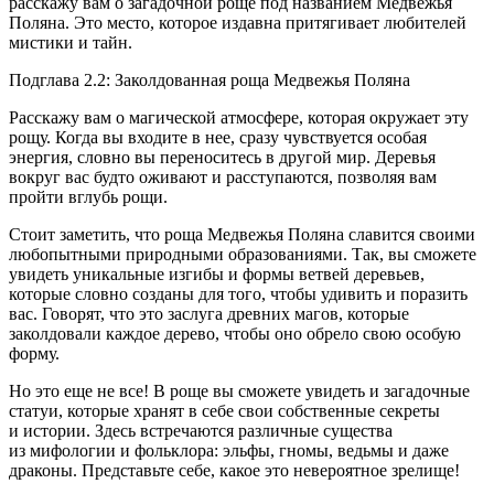
расскажу вам о загадочной роще под названием Медвежья
Поляна. Это место, которое издавна притягивает любителей
мистики и тайн.
Подглава 2.2: Заколдованная роща Медвежья Поляна
Расскажу вам о магической атмосфере, которая окружает эту
рощу. Когда вы входите в нее, сразу чувствуется особая
энергия, словно вы переноситесь в другой мир. Деревья
вокруг вас будто оживают и расступаются, позволяя вам
пройти вглубь рощи.
Стоит заметить, что роща Медвежья Поляна славится своими
любопытными природными образованиями. Так, вы сможете
увидеть уникальные изгибы и формы ветвей деревьев,
которые словно созданы для того, чтобы удивить и поразить
вас. Говорят, что это заслуга древних магов, которые
заколдовали каждое дерево, чтобы оно обрело свою особую
форму.
Но это еще не все! В роще вы сможете увидеть и загадочные
статуи, которые хранят в себе свои собственные секреты
и истории. Здесь встречаются различные существа
из мифологии и фольклора: эльфы, гномы, ведьмы и даже
драконы. Представьте себе, какое это невероятное зрелище!