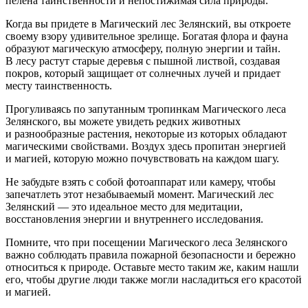
пелена таинственности и непостижимая сила природы.
Когда вы придете в Магический лес Зелянский, вы откроете
своему взору удивительное зрелище. Богатая флора и фауна
образуют магическую атмосферу, полную энергии и тайн.
В лесу растут старые деревья с пышной листвой, создавая
покров, который защищает от солнечных лучей и придает
месту таинственность.
Прогуливаясь по запутанным тропинкам Магического леса
Зелянского, вы можете увидеть редких животных
и разнообразные растения, некоторые из которых обладают
магическими свойствами. Воздух здесь пропитан энергией
и магией, которую можно почувствовать на каждом шагу.
Не забудьте взять с собой фотоаппарат или камеру, чтобы
запечатлеть этот незабываемый момент. Магический лес
Зелянский — это идеальное место для медитации,
восстановления энергии и внутреннего исследования.
Помните, что при посещении Магического леса Зелянского
важно соблюдать правила пожарной безопасности и бережно
относиться к природе. Оставьте место таким же, каким нашли
его, чтобы другие люди также могли насладиться его красотой
и магией.