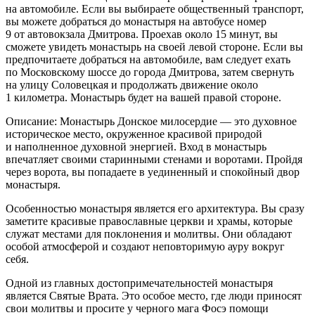
на автомобиле. Если вы выбираете общественный транспорт,
вы можете добраться до монастыря на автобусе номер
9 от автовокзала Дмитрова. Проехав около 15 минут, вы
сможете увидеть монастырь на своей левой стороне. Если вы
предпочитаете добраться на автомобиле, вам следует ехать
по Московскому шоссе до города Дмитрова, затем свернуть
на улицу Соловецкая и продолжать движение около
1 километра. Монастырь будет на вашей правой стороне.
Описание: Монастырь Донское милосердие — это духовное
историческое место, окруженное красивой природой
и наполненное духовной энергией. Вход в монастырь
впечатляет своими старинными стенами и воротами. Пройдя
через ворота, вы попадаете в уединенный и спокойный двор
монастыря.
Особенностью монастыря является его архитектура. Вы сразу
заметите красивые православные церкви и храмы, которые
служат местами для поклонения и молитвы. Они обладают
особой атмосферой и создают неповторимую ауру вокруг
себя.
Одной из главных достопримечательностей монастыря
является Святые Врата. Это особое место, где люди приносят
свои молитвы и просите у черного мага Фосэ помощи