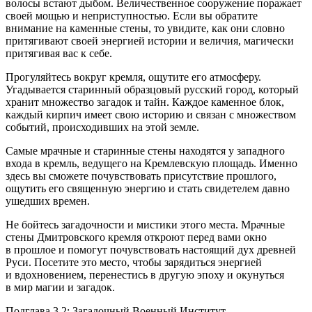
волосы встают дыбом. Величественное сооружение поражает
своей мощью и неприступностью. Если вы обратите
внимание на каменные стены, то увидите, как они словно
притягивают своей энергией истории и величия, магически
притягивая вас к себе.
Прогуляйтесь вокруг кремля, ощутите его атмосферу.
Угадывается старинный образцовый русский город, который
хранит множество загадок и тайн. Каждое каменное блок,
каждый кирпич имеет свою историю и связан с множеством
событий, происходивших на этой земле.
Самые мрачные и старинные стены находятся у западного
входа в кремль, ведущего на Кремлевскую площадь. Именно
здесь вы сможете почувствовать присутствие прошлого,
ощутить его священную энергию и стать свидетелем давно
ушедших времен.
Не бойтесь загадочности и мистики этого места. Мрачные
стены Дмитровского кремля откроют перед вами окно
в прошлое и помогут почувствовать настоящий дух древней
Руси. Посетите это место, чтобы зарядиться энергией
и вдохновением, перенестись в другую эпоху и окунуться
в мир магии и загадок.
Подглава 3.2: Загадочный Военный Институт