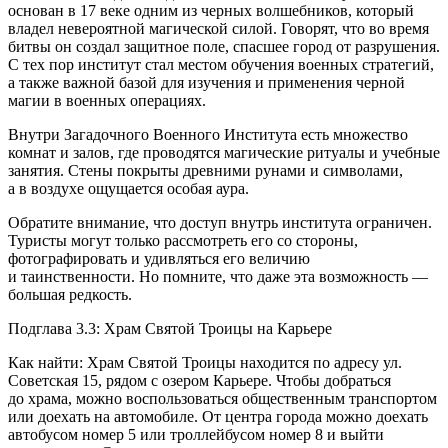
основан в 17 веке одним из черных волшебников, который
владел невероятной магической силой. Говорят, что во время
битвы он создал защитное поле, спасшее город от разрушения.
С тех пор институт стал местом обучения военных стратегий,
а также важной базой для изучения и применения черной
магии в военных операциях.
Внутри Загадочного Военного Института есть множество
комнат и залов, где проводятся магические ритуалы и учебные
занятия. Стены покрыты древними рунами и символами,
а в воздухе ощущается особая аура.
Обратите внимание, что доступ внутрь института ограничен.
Туристы могут только рассмотреть его со стороны,
фотографировать и удивляться его величию
и таинственности. Но помните, что даже эта возможность —
большая редкость.
Подглава 3.3: Храм Святой Троицы на Карьере
Как найти: Храм Святой Троицы находится по адресу ул.
Советская 15, рядом с озером Карьере. Чтобы добраться
до храма, можно воспользоваться общественным транспортом
или доехать на автомобиле. От центра города можно доехать
автобусом номер 5 или троллейбусом номер 8 и выйти