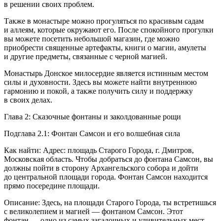
в решении своих проблем.
Также в монастыре можно прогуляться по красивым садам
и аллеям, которые окружают его. После спокойного прогулки
вы можете посетить небольшой магазин, где можно
приобрести священные артефакты, книги о магии, амулеты
и другие предметы, связанные с черной магией.
Монастырь Донское милосердие является истинным местом
силы и духовности. Здесь вы можете найти внутреннюю
гармонию и покой, а также получить силу и поддержку
в своих делах.
Глава 2: Сказочные фонтаны и заколдованные рощи
Подглава 2.1: Фонтан Самсон и его волшебная сила
Как найти: Адрес: площадь Старого Города, г. Дмитров,
Московская область. Чтобы добраться до фонтана Самсон, вы
должны пойти в сторону Архангельского собора и дойти
до центральной площади города. Фонтан Самсон находится
прямо посередине площади.
Описание: Здесь, на площади Старого Города, ты встретишься
с великолепием и магией — фонтаном Самсон. Этот
фонтан — одно из самых загадочных и удивительных мест