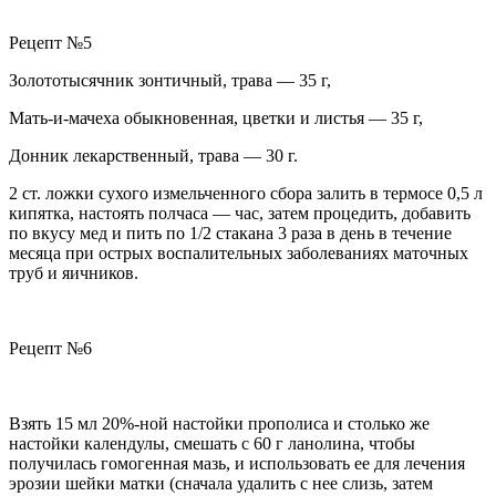
Рецепт №5
Золототысячник зонтичный, трава — 35 г,
Мать-и-мачеха обыкновенная, цветки и листья — 35 г,
Донник лекарственный, трава — 30 г.
2 ст. ложки сухого измельченного сбора залить в термосе 0,5 л
кипятка, настоять полчаса — час, затем процедить, добавить
по вкусу мед и пить по
1
/
2
стакана 3 раза в день в течение
месяца
при острых воспалительных заболеваниях маточных
труб и яичников.
Рецепт №6
Взять 15 мл 20%-ной настойки прополиса и столько же
настойки календулы, смешать с 60 г ланолина,
чтобы
получилась гомогенная мазь, и использовать ее
для лечения
эрозии шейки матки
(сначала удалить с нее слизь, затем