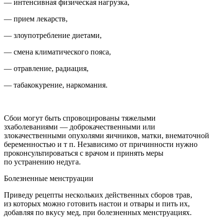
— интенсивная физическая нагрузка,
— прием лекарств,
— злоупотребление диетами,
— смена климатического пояса,
— отравление, радиация,
—
табак
окурение,
наркоман
ия.
Сбои могут быть спровоцированы тяжелыми
зхаболеваниями — доброкачественными или
злокачественными опухолями яичников, матки, внематочной
беременностью и т п. Независимо от причинности нужно
проконсультироваться с врачом и принять меры
по устранению недуга.
Болезненные менструации
Приведу рецепты нескольких действенных сборов трав,
из которых можно готовить настои и отвары и пить их,
добавляя по вкусу мед, при болезненных менструациях.