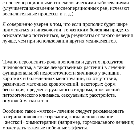
с послеоперационными гинекологическими заболеваниями
(улучшается заживление послеоперационных ран, исчезают
воспалительные процессы и т. д.).
Я совершенно уверен в том, что если прополис будет шире
применяться в гинекологии, то женским болезням придется
основательно потесниться, ведь результаты от такого лечения
лучше, чем при использовании других медикаментов.
Трудно переоценить роль прополиса и других продуктов
пчеловодства, а также лекарственных растений в лечении
функциональной недостаточности яичников у женщин,
коротких и болезненных менструаций, их отсутствия,
различных маточных кровотечений, некоторых форм
бесплодия, предменструального синдрома, проявлений
патологического климакса,
секс
уальных расстройств,
опухолей матки и т. п.
Особенно такое «мягкое» лечение следует рекомендовать
в период полового созревания, когда использование
«жесткой» химиотерапии (например, гормонального лечения)
может дать тяжелые побочные эффекты.