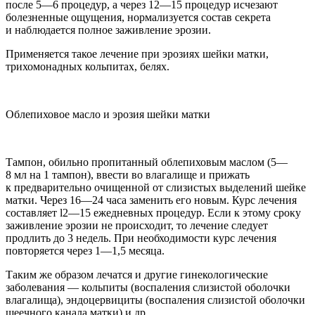
после 5—6 процедур, а через 12—15 процедур исчезают
болезненные ощущения, нормализуется состав секрета
и наблюдается полное заживление эрозии.
Применяется такое лечение при эрозиях шейки матки,
трихомонадных кольпитах, белях.
Облепиховое масло и эрозия шейки матки
Тампон, обильно пропитанный облепиховым маслом (5—
8 мл на 1 тампон), ввести во влагалище и прижать
к
предварительно очищенной от слизистых выделений шейке
матки.
Через 16—24 часа заменить его новым. Курс лечения
составляет
l2—15 ежедневных процедур
. Если к этому сроку
заживление эрозии не происходит, то лечение следует
продлить до 3 недель. При необходимости курс лечения
повторяется через 1—1,5 месяца.
Таким же образом лечатся и другие гинекологические
заболевания —
кольпиты (воспаления слизистой оболочки
влагалища), эндоцервициты (воспаления слизистой оболочки
шеечного канала матки) и др.