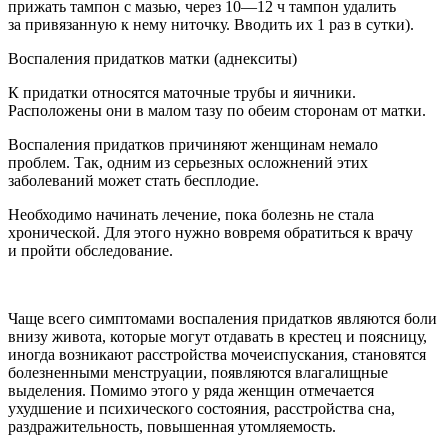
прижать тампон с мазью, через 10—12 ч тампон удалить
за привязанную к нему ниточку. Вводить их 1 раз в сутки).
Воспаления придатков матки (аднекситы)
К придатки относятся маточные трубы и яичники.
Расположены они в малом тазу по обеим сторонам от матки.
Воспаления придатков причиняют женщинам немало
проблем. Так, одним из серьезных осложнений этих
заболеваний может стать бесплодие.
Необходимо начинать лечение, пока болезнь не стала
хронической. Для этого нужно вовремя обратиться к врачу
и пройти обследование.
Чаще всего
симптомами воспаления придатков являются
боли
внизу живота, которые могут отдавать в крестец и поясницу,
иногда возникают расстройства мочеиспускания, становятся
болезненными менструации, появляются влагалищные
выделения. Помимо этого у ряда женщин отмечается
ухудшение и психического состояния, расстройства сна,
раздражительность, повышенная утомляемость.