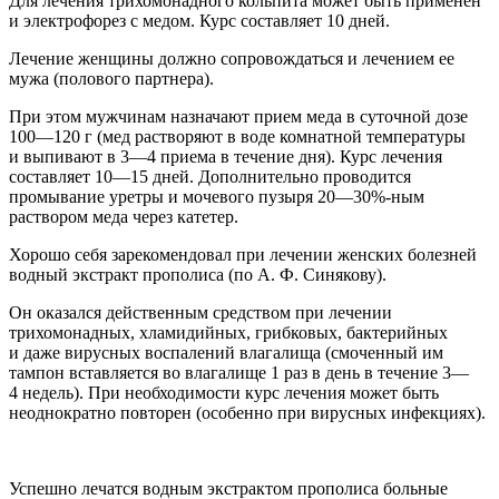
Для лечения трихомонадного кольпита может быть применен
и электрофорез с медом.
Курс составляет 10 дней.
Лечение женщины должно сопровождаться и лечением ее
мужа (полового партнера)
.
При этом мужчинам назначают прием меда в суточной дозе
100—120 г (мед растворяют в воде комнатной температуры
и выпивают в 3—4 приема в течение дня). Курс лечения
составляет 10—15 дней. Дополнительно проводится
промывание уретры и мочевого пузыря 20—30%-ным
раствором меда через катетер.
Хорошо себя зарекомендовал при лечении женских болезней
водный экстракт прополиса (по А. Ф. Синякову).
Он оказался действенным средством при лечении
трихомонадных, хламидийных, грибковых, бактерийных
и даже вирусных воспалений влагалища (смоченный им
тампон вставляется во влагалище 1 раз в день в течение 3—
4 недель). При необходимости курс лечения может быть
неоднократно повторен (особенно при вирусных инфекциях).
Успешно лечатся водным экстрактом прополиса больные