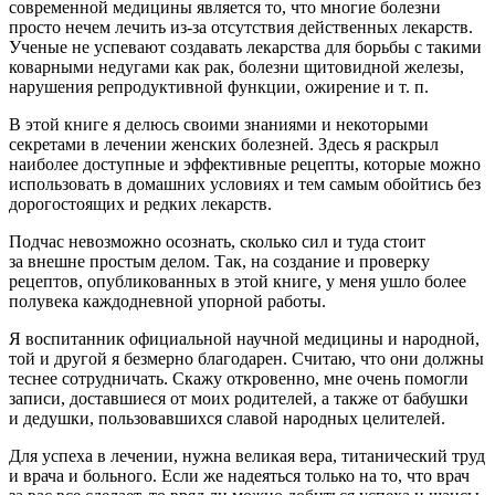
современной медицины является то, что многие болезни
просто нечем лечить из-за отсутствия действенных лекарств.
Ученые не успевают создавать лекарства для борьбы с такими
коварными недугами как рак, болезни щитовидной железы,
нарушения репродуктивной функции, ожирение и т. п.
В этой книге я делюсь своими знаниями и некоторыми
секретами в лечении женских болезней. Здесь я раскрыл
наиболее доступные и эффективные рецепты, которые можно
использовать в домашних условиях и тем самым обойтись без
дорогостоящих и редких лекарств.
Подчас невозможно осознать, сколько сил и туда стоит
за внешне простым делом. Так, на создание и проверку
рецептов, опубликованных в этой книге, у меня ушло более
полувека каждодневной упорной работы.
Я воспитанник официальной научной медицины и народной,
той и другой я безмерно благодарен. Считаю, что они должны
теснее сотрудничать. Скажу откровенно, мне очень помогли
записи, доставшиеся от моих родителей, а также от бабушки
и дедушки, пользовавшихся славой народных целителей.
Для успеха в лечении, нужна великая вера, титанический труд
и врача и больного. Если же надеяться только на то, что врач