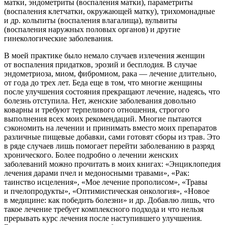
матки, эндометриты (воспаления матки), параметриты
(воспаления клетчатки, окружающей матку), трихомонадные
и др. кольпиты (воспаления влагалища), вульвиты
(воспаления наружных половых органов) и другие
гинекологические заболевания.
В моей практике было немало случаев излечения женщин
от воспаления придатков, эрозий и бесплодия. В случае
эндометриоза, миом, фибромиом, рака — лечение длительно,
от года до трех лет. Беда еще в том, что многие женщины
после улучшения состояния прекращают лечение, надеясь, что
болезнь отступила. Нет, женские заболевания довольно
коварны и требуют терпеливого отношения, строгого
выполнения всех моих рекомендаций. Многие пытаются
сэкономить на лечении и принимать вместо моих препаратов
различные пищевые добавки, сами готовят сборы из трав. Это
в ряде случаев лишь помогает перейти заболеванию в разряд
хронического. Более подробно о лечении женских
заболеваний можно прочитать в моих книгах:
«Энциклопедия
лечения дарами пчел и медоносными травами», «Рак:
таинство исцеления»,
«Мое лечение прополисом», «Травы
и пчелопродукты», «Оптимистическая онкология», «Новое
в медицине: как победить болезни»
и др. Добавлю лишь, что
такое лечение требует комплексного подхода и что нельзя
прерывать курс лечения после наступившего улучшения.