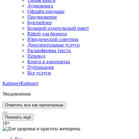
Тираж книги
Аудиокнига
Офлайн-продажи
Продвижение
Буктрейлер
Большой издательский пакет
Rideró для бизнеса
Юридический советник
Дополнительные услуги
Расшифровка текста
Перевод
Книги в аэропортах
Публикация
Все услуги
Кабинет
Кабинет
Уведомления
Отметить все как прочитанные
Показать ещё
18
+