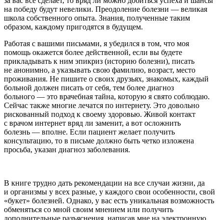
за вас все сделает, то вряд ли можно добиться успеха и шансы
на победу будут невелики. Преодоление болезни — великая
школа собственного опыта. Знания, полученные таким
образом, каждому пригодятся в будущем.
Работая с вашими письмами, я убедился в том, что моя
помощь окажется более действенной, если вы будете
прикладывать к ним эпикриз (историю болезни), писать
не анонимно, а указывать свою фамилию, возраст, место
проживания. Не пишите о своих друзьях, знакомых, каждый
больной должен писать от себя, тем более диагноз
больного — это врачебная тайна, которую я свято соблюдаю.
Сейчас также многие лечатся по интернету. Это довольно
рискованный подход к своему здоровью. Живой контакт
с врачом интернет вряд ли заменит, а вот осложнить
болезнь — вполне. Если пациент желает получить
консультацию, то в письме должно быть четко изложена
просьба, указан диагноз заболевания.
В книге трудно дать рекомендации на все случаи жизни, да
и организмы у всех разные, у каждого свои особенности, свой
«букет» болезней. Однако, у вас есть уникальная возможность
обменяться со мной своим мнением или получить
дополнительные разъяснения, написав мне на электронную