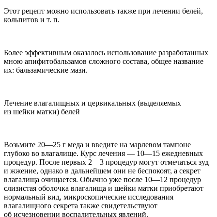
Этот рецепт можно использовать также при лечении белей,
кольпитов и т. п.
Более эффективным оказалось использование разработанных
мною апифитобальзамов
сложного состава, общее название
их: бальзамические мази.
Лечение влагалищных и цервикальных (выделяемых
из шейки матки)
белей
Возьмите 20—25 г меда и введите на марлевом тампоне
глубоко во влагалище. Курс лечения — 10—15 ежедневных
процедур. После первых 2—3 процедур могут отмечаться зуд
и жжение, однако в дальнейшем они не беспокоят, а секрет
влагалища очищается. Обычно уже после 10—12 процедур
слизистая оболочка влагалища и шейки матки приобретают
нормальный вид, микроскопические исследования
влагалищного секрета также свидетельствуют
об исчезновении воспалительных явлений.