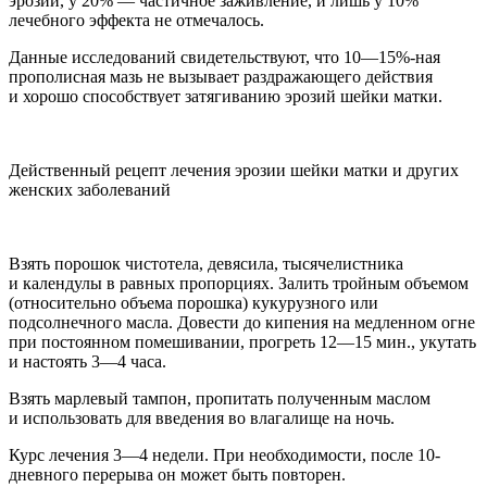
эрозии, у 20% — частичное заживление, и лишь у 10%
лечебного эффекта не отмечалось.
Данные исследований свидетельствуют, что 10—15%-ная
прополисная
мазь не вызывает раздражающего действия
и хорошо способствует затягиванию эрозий шейки матки.
Действенный рецепт лечения эрозии шейки матки и других
женских заболеваний
Взять
порош
ок чистотела, девясила, тысячелистника
и календулы в равных пропорциях. Залить тройным объемом
(относительно объема
порош
ка) кукурузного или
подсолнечного масла. Довести до кипения на медленном огне
при постоянном помешивании, прогреть 12—15 мин., укутать
и настоять 3—4 часа.
Взять марлевый тампон, пропитать полученным маслом
и использовать для введения во влагалище на ночь.
Курс лечения 3—4 недели. При необходимости, после 10-
дневного перерыва он может быть повторен.