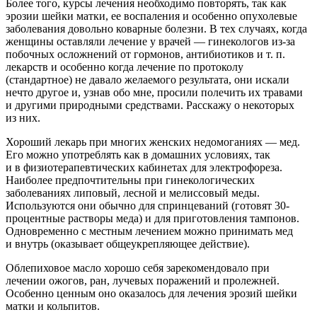
Более того, курсы лечения необходимо повторять, так как
эрозии шейки матки, ее воспаления и особенно опухолевые
заболевания довольно коварные болезни. В тех случаях, когда
женщины оставляли лечение у врачей — гинекологов из-за
побочных осложнений от гормонов, антибиотиков и т. п.
лекарств и особенно когда лечение по протоколу
(стандартное) не давало желаемого результата, они искали
нечто другое и, узнав обо мне, просили полечить их травами
и другими природными средствами. Расскажу о некоторых
из них.
Хороший лекарь при многих женских недомоганиях — мед.
Его можно употреблять как в домашних условиях, так
и в физиотерапевтических кабинетах для электрофореза.
Наиболее предпочтительны
при гинекологических
заболеваниях
липовый, лесной и мелиссовый меды.
Используются они обычно для спринцеваний (готовят 30-
процентные растворы меда) и для приготовления тампонов.
Одновременно с местным лечением можно принимать мед
и внутрь (оказывает общеукрепляющее действие).
Облепиховое масло
хорошо себя зарекомендовало при
лечении ожогов, ран, лучевых поражений и пролежней.
Особенно ценным оно оказалось для лечения эрозий шейки
матки и кольпитов.