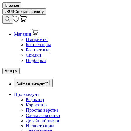
Главная
RUB
Сменить валюту
Магазин
Импринты
Бестселлеры
Бесплатные
Скидки
Подборки
Автору
Войти в аккаунт
Про-аккаунт
Редактор
Корректор
Простая верстка
Сложная верстка
Дизайн обложки
Иллюстрации