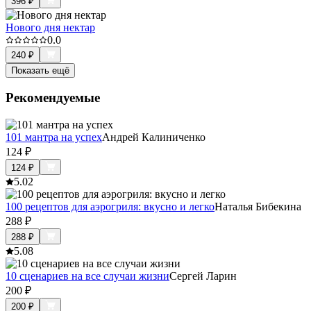
396
₽
Нового дня нектар
0.0
240
₽
Показать ещё
Рекомендуемые
101 мантра на успех
Андрей Калиниченко
124
₽
124
₽
5.0
2
100 рецептов для аэрогриля: вкусно и легко
Наталья Бибекина
288
₽
288
₽
5.0
8
10 сценариев на все случаи жизни
Сергей Ларин
200
₽
200
₽