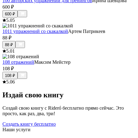
100 авторских упражнений для тренингов
Ирина Шевцова
600
₽
600
₽
5.0
5
1011 упражнений со скакалкой
Артем Патрикеев
88
₽
88
₽
5.0
1
108 отражений
Максим Мейстер
108
₽
108
₽
5.0
6
Издай свою книгу
Создай свою книгу с Rideró бесплатно прямо сейчас. Это
просто, как раз, два, три!
Создать книгу бесплатно
Наши услуги