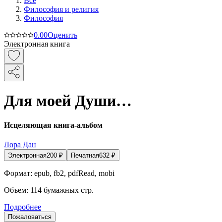
Все
Философия и религия
Философия
0.0
0
Оценить
Электронная книга
Для моей Души…
Исцеляющая книга-альбом
Лора Дан
Электронная
200
₽
Печатная
632
₽
Формат:
epub, fb2, pdfRead, mobi
Объем:
114
бумажных стр.
Подробнее
Пожаловаться