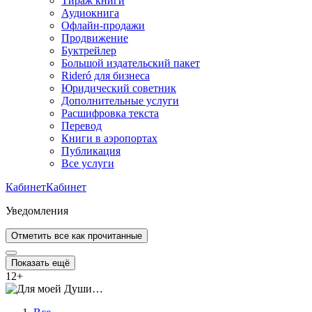
Тираж книги
Аудиокнига
Офлайн-продажи
Продвижение
Буктрейлер
Большой издательский пакет
Rideró для бизнеса
Юридический советник
Дополнительные услуги
Расшифровка текста
Перевод
Книги в аэропортах
Публикация
Все услуги
Кабинет
Кабинет
Уведомления
Отметить все как прочитанные
Показать ещё
12
+