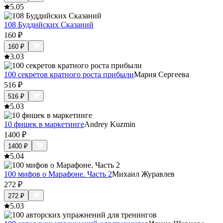
5.0
5
108 Буддийских Сказаний
160
₽
160
₽
3.0
3
100 секретов кратного роста прибыли
Мария Сергеева
516
₽
516
₽
5.0
3
10 фишек в маркетинге
Andrey Kuzmin
1400
₽
1400
₽
5.0
4
100 мифов о Марафоне. Часть 2
Михаил Журавлев
272
₽
272
₽
5.0
3