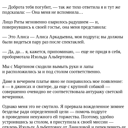
— Доброта тебя погубит, — так же тихо ответила я и тут же
подсказала: — Она меня не вспомнила…
Лицо Риты мгновенно озарилось радушием — и,
повернувшись к своей гостье, она меня представила:
— Это Алиса — Алиса Аркадьевна, моя подруга; вы должны
были видеться пару раз после спектаклей.
— Да, да… я, кажется, припоминаю, — еще не придя в себя,
пробормотала Изольда Альбертовна.
Мы с
Мартин
ом сходили вымыть руки и лапы
и расположились за и под столом соответственно.
Даме в вече
рне
м платье явно не понравилось мое появление:
я — в джинсах и свитере, да еще с крупной собакой —
совершенно очевидно не соответствовала антуражу светской
вечеринки.
Однако меня это не смутило. Я прервала вожделенное зимнее
безделье ради определенной цели — помочь подруге
в проведении ненужного ей торжества. Поэтому, удобно
устроившись за столом, я приступила к своей миссии —
отвлечь Изольду Альбертовну от Даниловой и переключить ее