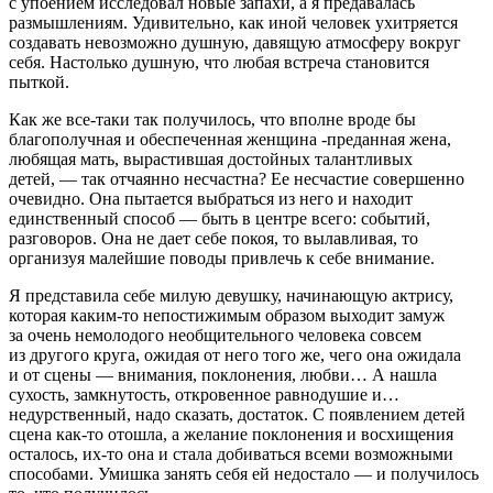
с упоением исследовал новые запахи, а я предавалась
размышлениям. Удивительно, как иной человек ухитряется
создавать невозможно душную, давящую атмосферу вокруг
себя. Настолько душную, что любая встреча становится
пыткой.
Как же все-таки так получилось, что вполне вроде бы
благополучная и обеспеченная женщина -преданная жена,
любящая мать, вырастившая достойных талантливых
детей, — так отчаянно несчастна? Ее несчастие совершенно
очевидно. Она пытается выбраться из него и находит
единственный способ — быть в центре всего: событий,
разговоров. Она не дает себе покоя, то вылавливая, то
организуя малейшие поводы привлечь к себе вн
иман
ие.
Я представила себе милую девушку, начинающую актрису,
которая каким-то непостижимым образом выходит замуж
за очень немолодого необщительного человека совсем
из другого круга, ожидая от него того же, чего она ожидала
и от сцены — вн
иман
ия, поклонения, любви… А нашла
сухость, замкнутость, откровенное равнодушие и…
недурственный, надо сказать, достаток. С появлением детей
сцена как-то отошла, а желание поклонения и восхищения
осталось, их-то она и стала добиваться всеми возможными
способами. Умишка занять себя ей недостало — и получилось