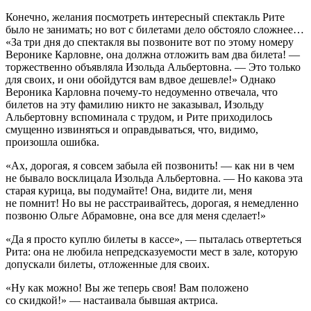
Конечно, желания посмотреть интересный спектакль Рите
было не занимать; но вот с билетами дело обстояло сложнее…
«За три дня до спектакля вы позвоните вот по этому номеру
Веронике Карловне, она должна отложить вам два билета! —
торжественно объявляла Изольда Альбертовна. — Это только
для своих
, и они обойдутся вам вдвое дешевле!» Однако
Вероника Карловна почему-то недоуменно отвечала, что
билетов на эту фамилию никто не заказывал, Изольду
Альбертовну вспоминала с трудом, и Рите приходилось
смущенно извиняться и оправдываться, что, видимо,
произошла ошибка.
«Ах, дорогая, я совсем забыла ей позвонить! — как ни в чем
не бывало восклицала Изольда Альбертовна. — Но какова эта
старая курица, вы подумайте! Она, видите ли, меня
не помнит! Но вы не расстраивайтесь, дорогая, я немедленно
позвоню Ольге Абрамовне, она все для меня сделает!»
«Да я просто куплю билеты в кассе», — пыталась отвертеться
Рита: она не любила непредсказуемости мест в зале, которую
допускали билеты, отложенные
для своих
.
«Ну как можно! Вы же теперь
своя
! Вам положено
со скидкой!» — настаивала бывшая актриса.