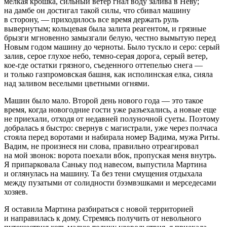
мелкая крошка, сильный ветер гнал воду залива в Неву;
на дамбе он достигал такой силы, что сбивал машину
в сторону, — приходилось все время держать руль
вывернутым; кольцевая была залита реагентом, и грязные
брызги мгновенно замызгали белую, честно вымытую перед
Новым годом машину до черноты. Было тускло и серо: серый
залив, серое глухое небо, темно-серая дорога, серый ветер,
кое-где остатки грязного, съеденного оттепелью снега —
и только газпромовская башня, как исполинская елка, сияла
над заливом веселыми цветными огнями.
Машин было мало. Второй день нового года — это такое
время, когда новогодние гости уже разъехались, а новые еще
не приехали, отходя от недавней полуночной суеты. Поэтому
добралась я быстро: свернув с магистрали, уже через полчаса
стояла перед воротами и набирала номер Вадима, мужа Риты.
Вадим, не произнеся ни слова, правильно отреагировал
на мой звонок: ворота поехали вбок, пропуская меня внутрь.
Я припарковала Саньку под навесом, выпустила
Мартин
а
и оглянулась на машину. Та без тени смущения отдыхала
между пузатыми от солидности бээмвэшками и мерседесами
хозяев.
Я оставила
Мартин
а разбираться с новой территорией
и направилась к дому. Стремясь получить от невольного