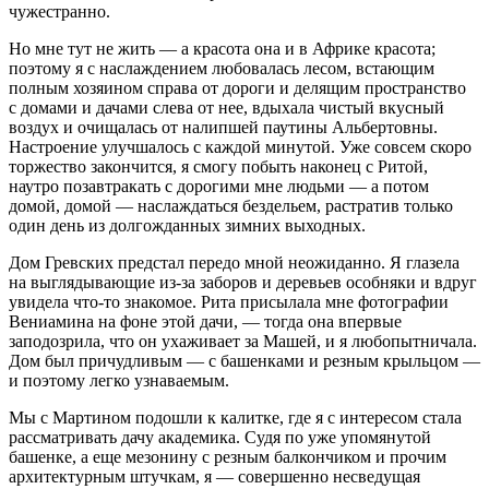
чужестранно.
Но мне тут не жить — а красота она и в Африке красота;
поэтому я с наслаждением любовалась лесом, встающим
полным хозяином справа от дороги и делящим пространство
с домами и дачами слева от нее, вдыхала чистый вкусный
воздух и очищалась от налипшей паутины Альбертовны.
Настроение улучшалось с каждой минутой. Уже совсем скоро
торжество закончится, я смогу побыть наконец с Ритой,
наутро позавтракать с дорогими мне людьми — а потом
домой, домой — наслаждаться бездельем, растратив только
один день из долгожданных зимних выходных.
Дом Гревских предстал передо мной неожиданно. Я глазела
на выглядывающие из-за заборов и деревьев особняки и вдруг
увидела что-то знакомое. Рита присылала мне фотографии
Вениамина на фоне этой дачи, — тогда она впервые
заподозрила, что он ухаживает за Машей, и я любопытничала.
Дом был причудливым — с башенками и резным крыльцом —
и поэтому легко узнаваемым.
Мы с
Мартин
ом подошли к калитке, где я с интересом стала
рассматривать дачу академика. Судя по уже упомянутой
башенке, а еще мезонину с резным балкончиком и прочим
архитектурным штучкам, я — совершенно несведущая