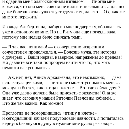
и одарила меня благосклонным взглядом. — Иногда мне
кажется, что она меня совсем не видит и не слышит… для нее
даже болезнь отца существует где-то там, далеко… Ох, как же
мне это пережить!
Изольда Альбертовна, найдя во мне поддержку, обращалась
уже в основном ко мне. Но на Риту она еще поглядывала,
поэтому мне нельзя было снижать темп.
— Я так вас понимаю! — с совершенно искренним
сочувствием продолжила я. — Болезнь мужа, эта история
с дочерью… Ваши нервы, наверное, напряжены до предела!
Но давайте все-таки попробуем найти что-то, что хоть
немного вас успокоит…
— Ах, нет, нет, Алиса Аркадьевна, это невозможно, — дама
всплеснула ручками, — ничто не сможет успокоить меня…
моя душа бьется, как птица в клетке… Вот где сейчас дочь?
Она уже давно должна была приехать с экзамена! Она же
знает, что сегодня у нашей Риточки Павловны юбилей…
Это же так важно! Как можно!
Проглотив не поморщившись «птицу в клетке»
и сегодняшний юбилей полугодовой давности, я попыталась
вернуть бьющуюся душу в нужное мне русло разговора: