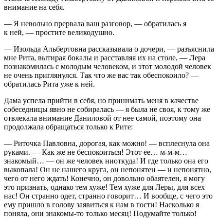
вн
иман
ие на себя.
— Я невольно прервала ваш разговор, — обратилась я
к ней, — простите великодушно.
— Изольда Альбертовна рассказывала о дочери, — разъяснила
мне Рита, вытирая бокалы и расставляя их на столе, — Лера
познакомилась с молодым человеком, и этот молодой человек
не очень приглянулся. Так что же вас так обеспокоило? —
обратилась Рита уже к ней.
Дама успела прийти в себя, но принимать меня в качестве
собеседницы явно не собиралась — я была
не
своя
, к тому же
отвлекала вн
иман
ие Даниловой от нее самой, поэтому она
продолжала обращаться только к Рите:
— Риточка Павловна, дорогая, как можно! — всплеснула она
руками. — Как же не беспокоиться! Этот ее… м-м-м…
знакомый… — он же человек ниоткуда! И где только она его
выкопала! Он не нашего круга, он непонятен — и непонятно,
чего от него ждать! Конечно, он довольно обаятелен, я могу
это признать, однако тем хуже! Тем хуже для Леры, для всех
нас! Он странно одет, странно говорит… И вообще, с чего это
ему пришло в голову заявиться к нам в гости! Насколько я
поняла, они знакомы-то только месяц! Подумайте только!