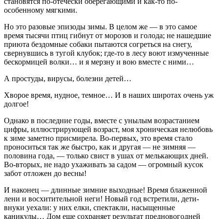
становятся по-отечески оберегающими и как-то по-
особенному мягкими.
Но это разовые эпизоды зимы. В целом же — в это самое
время тысячи птиц гибнут от морозов и голода; не нашедшие
приюта бездомные собаки пытаются согреться на снегу,
свернувшись в тугой клубок; где-то в лесу воют измученные
бескормицей волки… и я мерзну и вою вместе с ними…
А простуды, вирусы, болезни детей…
Хворое время, нудное, темное… И в наших широтах очень уж
долгое!
Однако в последние годы, вместе с унылым возрастанием
цифры, иллюстрирующей возраст, моя хроническая нелюбовь
к зиме заметно присмирела. Во-первых, это время стало
проноситься так же быстро, как и другая — не зимняя —
половина года, — только свист в ушах от мелькающих дней.
Во-вторых, не надо ухаживать за садом — огромный кусок
забот отложен до весны!
И наконец — длинные зимние выходные! Время блаженной
лени и восхитительной неги! Новый год встретили, дети-
внуки уехали: у них елки, спектакли, насыщенные
каникулы… Дом еще сохраняет результат предновогодней