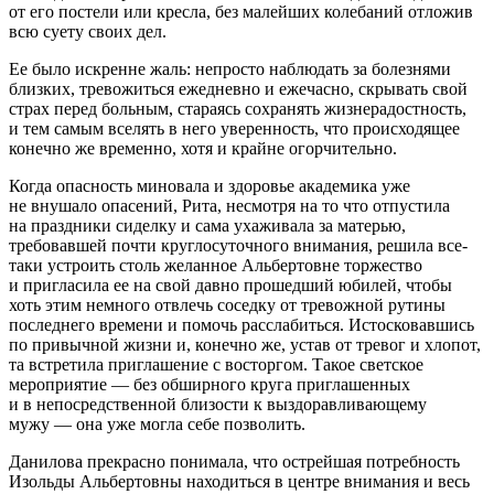
от его постели или кресла, без малейших кол
ебан
ий отложив
всю суету своих дел.
Ее было искренне жаль: непросто наблюдать за болезнями
близких, тревожиться ежедневно и ежечасно, скрывать свой
страх перед больным, стараясь сохранять жизнерадостность,
и тем самым вселять в него уверенность, что происходящее
конечно же временно, хотя и крайне огорчительно.
Когда опасность миновала и здоровье академика уже
не внушало опасений, Рита, несмотря на то что отпустила
на праздники сиделку и сама ухаживала за матерью,
требовавшей почти круглосуточного вн
иман
ия, решила все-
таки устроить столь желанное Альбертовне торжество
и пригласила ее на свой давно прошедший юбилей, чтобы
хоть этим немного отвлечь соседку от тревожной рутины
последнего времени и помочь расслабиться. Истосковавшись
по привычной жизни и, конечно же, устав от тревог и хлопот,
та встретила приглашение с восторгом. Такое светское
мероприятие — без об
ширн
ого круга приглашенных
и в непосредственной близости к выздоравливающему
мужу — она уже могла себе позволить.
Данилова прекрасно понимала, что острейшая потребность
Изольды Альбертовны находиться в центре вн
иман
ия и весь