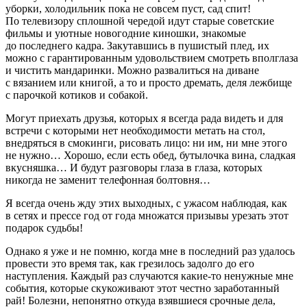
уборки, холодильник пока не совсем пуст, сад спит!
По телевизору сплошной чередой идут старые советские
фильмы и уютные новогодние киношки, знакомые
до последнего кадра. Закутавшись в пушистый плед, их
можно с гарантированным удовольствием смотреть вполглаза
и чистить мандаринки. Можно развалиться на диване
с вязанием или книгой, а то и просто дремать, деля лежбище
с парочкой котиков и собакой.
Могут приехать друзья, которых я всегда рада видеть и для
встречи с которыми нет необходимости метать на стол,
внедряться в смокинги, рисовать лицо: ни им, ни мне этого
не нужно… Хорошо, если есть обед, бутылочка вина, сладкая
вкусняшка… И будут разговоры глаза в глаза, которых
никогда не заменит телефонная болтовня…
Я всегда очень жду этих выходных, с ужасом наблюдая, как
в сетях и прессе год от года множатся призывы урезать этот
подарок судьбы!
Однако я уже и не помню, когда мне в последний раз удалось
провести это время так, как грезилось задолго до его
наступления. Каждый раз случаются какие-то ненужные мне
события, которые скукоживают этот честно заработанный
рай! Болезни, непонятно откуда взявшиеся срочные дела,