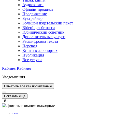
Тираж книги
Аудиокнига
Офлайн-продажи
Продвижение
Буктрейлер
Большой издательский пакет
Rideró для бизнеса
Юридический советник
Дополнительные услуги
Расшифровка текста
Перевод
Книги в аэропортах
Публикация
Все услуги
Кабинет
Кабинет
Уведомления
Отметить все как прочитанные
Показать ещё
18
+