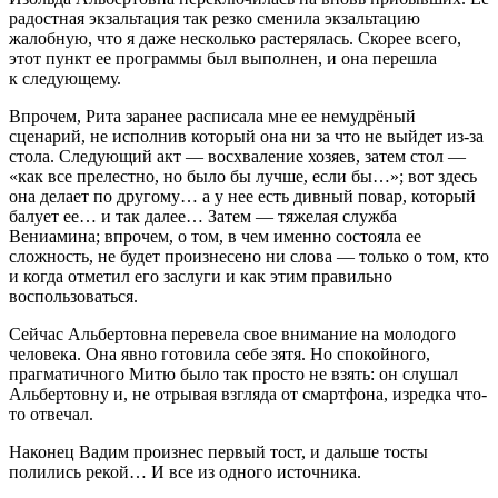
радостная экзальтация так резко сменила экзальтацию
жалобную, что я даже несколько растерялась. Скорее всего,
этот пункт ее программы был выполнен, и она перешла
к следующему.
Впрочем, Рита заранее расписала мне ее немудрёный
сценарий, не исполнив который она ни за что не выйдет из-за
стола. Следующий акт — восхваление хозяев, затем стол —
«как все прелестно, но было бы лучше, если бы…»; вот здесь
она делает по другому… а у нее есть дивный повар, который
балует ее… и так далее… Затем — тяжелая служба
Вениамина; впрочем, о том, в чем именно состояла ее
сложность, не будет произнесено ни слова — только о том, кто
и когда отметил его заслуги и как этим правильно
воспользоваться.
Сейчас Альбертовна перевела свое вн
иман
ие на молодого
человека. Она явно готовила себе зятя. Но спокойного,
прагматичного Митю было так просто не взять: он слушал
Альбертовну и, не отрывая взгляда от смартфона, изредка что-
то отвечал.
Наконец Вадим произнес первый тост, и дальше тосты
полились рекой… И все из одного источника.