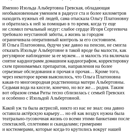
Именно Изольда Альбертовна Гревская, обладающая
необыкновенным умением в радиусе ста и более километров
находить нужных ей людей, сама отыскала Ольгу Платоновну
и обратилась к ней за помощью в то время, когда ту еще
не сломил печальный недуг: слабое сердце Игоря Сергеевича
требовало неустанной заботы, а жизнь за городом
ограничивала оперативный контроль за его состоянием.
И Ольга Платоновна, будучи уже давно на пенсии, не cмогла
отказать Изольде Альбертовне в такой вроде бы малости, как
регулярное наблюдение за ее мужем… и малость эта включала
снятие кардиограмм домашним кардиографом, корректировку
схем принимаемых препаратов, направления на более
серьезные обследования и прочая и прочая… Кроме того,
через некоторое время выяснилось, что Ольга Платоновна
какая-то многоюродная родственница матери Альбертовны.
Седьмая вода на киселе, конечно, но все же… родня. Таким
вот образом семья Риты тесно сблизилась с семьей Гревских
и особенно с Изольдой Альбертовной.
Какой уж та была актрисой, никто из нас не знал: она давно
оставила актёрскую карьеру… но ей как воздух нужна была
театрально-тусовочная жизнь со всеми этими банкетами после
спектаклей, сп
летн
ями и скандалами; гримерами
и костюмерами, которые когда-то крутились вокруг нашей