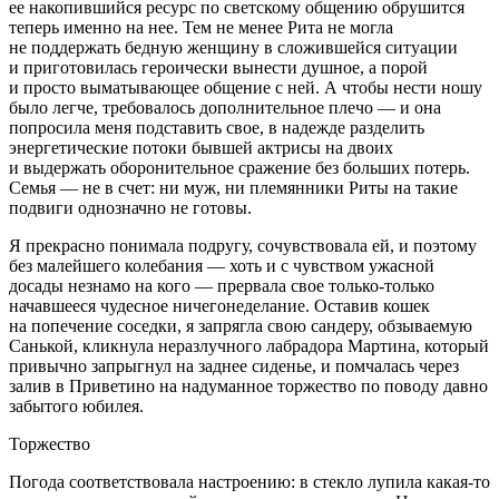
ее накопившийся ресурс по светскому общению обрушится
теперь именно на нее. Тем не менее Рита не могла
не поддержать бедную женщину в сложившейся ситуации
и приготовилась героически вынести душное, а порой
и просто выматывающее общение с ней. А чтобы нести ношу
было легче, требовалось дополнительное плечо — и она
попросила меня подставить свое, в надежде разделить
энергетические потоки бывшей актрисы на двоих
и выдержать оборонительное сражение без больших потерь.
Семья — не в счет: ни муж, ни племянники Риты на такие
подвиги однозначно не готовы.
Я прекрасно понимала подругу, сочувствовала ей, и поэтому
без малейшего кол
ебан
ия — хоть и с чувством ужасной
досады незнамо на кого — прервала свое только-только
начавшееся чудесное ничегонеделание. Оставив кошек
на попечение соседки, я запрягла свою сандеру, обзываемую
Санькой, кликнула неразлучного лабрадора
Мартин
а, который
привычно запрыгнул на заднее сиденье, и помчалась через
залив в Приветино на надуманное торжество по поводу давно
забытого юбилея.
Торжество
Погода соответствовала настроению: в стекло лупила какая-то