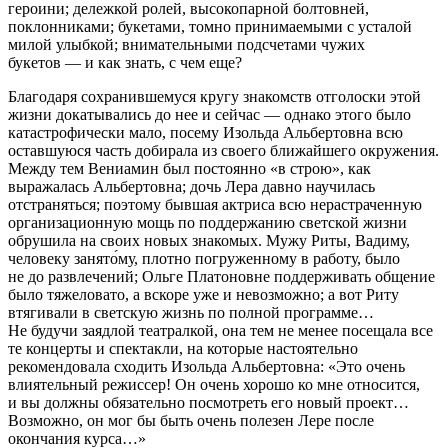
героин
и; дележкой ролей, высокопарной болтовней,
поклонниками; букетами, томно принимаемыми с усталой
милой улыбкой; внимательными подсчетами чужих
букетов — и как знать, с чем еще?
Благодаря сохранившемуся кругу знакомств отголоски этой
жизни докатывались до нее и сейчас — однако этого было
катастрофически мало, посему Изольда Альбертовна всю
оставшуюся часть добирала из своего ближайшего окружения.
Между тем Вениамин был постоянно «в строю», как
выражалась Альбертовна; дочь Лера давно научилась
отстраняться; поэтому бывшая актриса всю нерастраченную
организационную мощь по поддержанию светской жизни
обрушила на своих новых знакомых. Мужу Риты, Вадиму,
человеку занято́му, плотно погруженному в работу, было
не до развлечений; Ольге Платоновне поддерживать общение
было тяжеловато, а вскоре уже и невозможно; а вот Риту
втягивали в светскую жизнь по полной программе…
Не будучи заядлой театралкой, она тем не менее посещала все
те концерты и спектакли, на которые настоятельно
рекомендовала сходить Изольда Альбертовна: «Это очень
влиятельный режиссер! Он очень хорошо ко мне относится,
и вы должны обязательно посмотреть его новый проект…
Возможно, он мог бы быть очень полезен Лере после
окончания курса…»