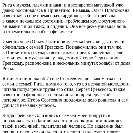
Рита с мужем, племянниками и престарелой матушкой уже
давно обосновалась в Приветино. Ее мама, Ольга Платоновна,
известная в свое время врач-кардиолог, сейчас пребывала
в самом печальном состоянии, требующем круглосуточного
вн
иман
ия и близких, и сиделки. Она все реже узнавала дочь
и стремительно слабела физически.
Именно через Ольгу Платоновну семья Риты когда-то очень
сблизилась с семьей Гревских. Познакомились они там же,
в Приветино: государственная дача, предоставленная главе
семьи, ученому-филологу, академику Игорю Сергеевичу
Гревскому, расположена в нескольких минутах ходьбы от дома
Риты.
Я ничего не знала об Игоре Сергеевиче до знакомства его
семьи с семьей Риты помимо того, что во всеядной молодости
читала популярные труды его отца, Сергея Гревского, также
известного филолога, специалиста по древнерусской
литературе. Игорь Сергеевич продолжил дело родителя и сам
добился немалых успехов.
Когда Гревские сблизились с семьей моей подруги, я
порадовалась за Даниловых, что в их окружении появился
такой необычный, талантливый человек. Но академик был
необщителен, сух, холоден, отстранён и погружен только