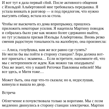
И вот тут я дала первый сбой. После активного общения
с Изольдой Альбертовной мне требовалась передышка. Я
устала вникать в разговор — и под предлогом, что нужно
выгулять собаку, встала из-за стола.
Чтобы не выскочить из дома вприпрыжку, пришлось
приложить некоторые усилия. Я нацепила
Мартин
у поводок
и собралась было уже как можно более сдержанно выйти,
но тут услышала призыв Изольды Альбертовны. Вновь резко
сменив радостную тональность на жалобную, она произнесла:
— Алиса, голубушка, вам же все равно где гулять?
Не могли бы вы пойти в сторону станции? Лера должна вот-
вот приехать с экзамена… Если встретите, напомните ей, что
мы с нетерпением ее ждем. Как можно так опаздывать!
Она же знает, что у нашей Риточки Павловны юбилей! Мы
все здесь, и Митя тоже…
Может быть, она еще что-то сказала; но я, недослушав,
кивнула и вышла во двор.
Встреча
Облегчение я почувствовала только за воротами. Мы с псом
медленно двинулись в сторону станции электрички.
Мартин