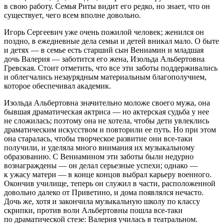
в свою работу. Семья Риты видит его редко, но знает, что он
существует, чего всем вполне довольно.
Игорь Сергеевич уже очень пожилой человек; женился он
поздно, в ежедневные дела семьи и детей вникал мало. О быте
и детях — в семье есть старший сын Вениамин и младшая
дочь Валерия — заботится его жена, Изольда Альбертовна
Гревская. Стоит отметить, что все эти заботы поддерживались
и облегчались незаурядным материальным благополучием,
которое обеспечивал академик.
Изольда Альбертовна значительно моложе своего мужа, она
бывшая драматическая актриса — но актерская судьба у нее
не сложилась; поэтому она не хотела, чтобы дети увлеклись
драматическим искусством и повторили ее путь. Но при этом
она старалась, чтобы творческое развитие они все-таки
получили, и уделяла много вн
иман
ия их музыкальному
образованию. С Вениамином эти заботы были недурно
вознаграждены — он делал серьезные успехи; однако —
к ужасу матери — в конце концов выбрал карьеру военного.
Окончив училище, теперь он служил в части, расположенной
довольно далеко от Приветино, и дома появлялся нечасто.
Дочь же, хотя и закончила музыкальную школу по классу
скрипки, против воли Альбертовны пошла все-таки
по драматической стезе: Валерия училась в театральном.