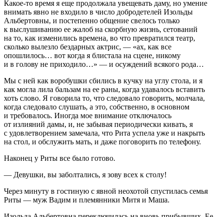
Какое-то время я еще продолжала увещевать даму, но умение
внимать явно не входило в число добродетелей Изольды
Альбертовны, и постепенно общение свелось только
к выслушиванию ее жалоб на скорбную жизнь, сетований
на то, как изменились времена, во что превратился театр,
сколько вылезло бездарных актрис, — «ах, как все
опошлилось… вот когда я блистала на сцене, никому
и в голову не приходило…» — и осуждений всякого рода…
Мы с ней как воробушки сбились в кучку на углу стола, и я
как могла лила бальзам на ее раны, когда удавалось вставить
хоть слово. Я говорила то, что следовало говорить, молчала,
когда следовало слушать, а это, собственно, в основном
и требовалось. Иногда мое вн
иман
ие отключалось
от излияний дамы, и, не забывая периодически кивать, я
с удовлетворением замечала, что Рита успела уже и накрыть
на стол, и обслужить мать, и даже поговорить по телефону.
Наконец у Риты все было готово.
— Девушки, вы заболтались, я зову всех к столу!
Через минуту в гостиную с явной неохотой спустилась семья
Риты — муж Вадим и племянники Митя и Маша.
Изольда Альбертовна переключилась на вновь прибывших. Ее