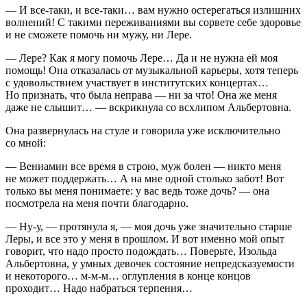
— И все-таки, и все-таки… вам нужно остерегаться излишних
волнений! С такими переживаниями вы сорвете себе здоровье
и не сможете помочь ни мужу, ни Лере.
— Лере? Как я могу помочь Лере… Да и не нужна ей моя
помощь! Она отказалась от музыкальной карьеры, хотя теперь
с удовольствием участвует в институтских концертах…
Но признать, что была неправа — ни за что! Она же меня
даже не слышит… — вскрикнула со всхлипом Альбертовна.
Она развернулась на стуле и говорила уже исключительно
со мной:
— Вениамин все время в строю, муж болен — никто меня
не может поддержать… А на мне одной столько забот! Вот
только вы меня понимаете: у вас ведь тоже дочь? — она
посмотрела на меня почти благодарно.
— Ну-у, — протянула я, — моя дочь уже значительно старше
Леры, и все это у меня в прошлом. И вот именно
мой
опыт
говорит, что надо просто подождать…
Поверьте, Изольда
Альбертовна, у умных девочек состояние непредсказуемости
и некоторого… м-м-м… оглупления в конце концов
проходит… Надо набраться терпения…