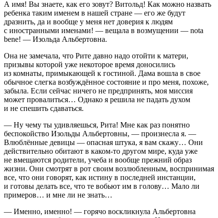
А имя! Вы знаете, как его зовут? Витольд! Как можно назвать
ребенка таким именем в нашей стране — его же будут
дразнить, да и вообще у меня нет доверия к людям
с иностранными именами! — вещала в возмущении — nota
bene! — Изольда Альбертовна.
Она не замечала, что Рите давно надо отойти к матери,
призывы которой уже некоторое время доносились
из комнаты, примыкающей к гостиной. Дама вошла в свое
обычное слегка
возбуж
дённое состояние и про меня, похоже,
забыла. Если сейчас ничего не предпринять, моя миссия
может провалиться… Однако я решила не падать духом
и не спешить сдаваться.
— Ну чему ты удивляешься, Рита! Мне как раз понятно
беспокойство Изольды Альбертовны, — произнесла я. —
Влюблённые девицы — опасная штука, я вам скажу… Они
действительно обитают в каком-то другом мире, куда уже
не вмещаются родители, учеба и вообще прежний образ
жизни. Они смотрят в рот своим возлюбленным, воспринимая
все, что они говорят, как истину в последней
инста
нции,
и готовы делать все, что те вобьют им в голову… Мало ли
примеров… и мне ли не знать…
— Именно, именно! — горячо воскликнула Альбертовна