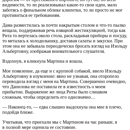
видимости, то ли реализовывал какие-то свои идеи, мало
заботясь о финальном облике клиентки, то ли просто не мог
противиться ее требованиям.
Дама разместилась за почти накрытым столом и что-то пылко
вещала, поддерживая речь изящной жестикуляцией, тогда как
Рита то вертелась около стола, раскладывая приборы и посуду,
то металась к холодильнику, доставая салаты и закуски. При
этом она не забывала периодически бросать взгляд на Изольду
Альбертовну, изображая внимательного слушателя.
Вздохнув, я кликнула
Мартин
а и вошла.
Мое появление, да еще и с крупной собакой, ввело Изольду
Альбертовну в изумление: явно не узнавая, она оторопело
переводила взгляд с меня на
Мартин
а. Совершенно очевидно,
что Данилова не поставила ее в известность о моем
прибытии. Выражение же лица Риты было слишком
сложным, чтобы определить его однозначно…
— Наконец-то, — едва слышно выдохнула она мне в плечо,
подойдя ближе.
Учитывая, что приехали мы с
Мартин
ом на час раньше, я
в полной мере оценила ее состояние.