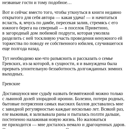
незваные гости и тому подобное…
Вот и сейчас вместо того, чтобы уткнуться в книги недавно
открытого для себя автора — какая удача! — и начитаться
всласть, я, мчусь по дамбе, пересекая залив, стремясь с его
южного берега на северный — в поселок Приветино,
в загородный дом любимой подруги, которая умоляла
разделить с ней тоскливую участь проведения ненужного ей
торжества по поводу ее собственного юбилея, случившегося
еще полгода назад.
Тут необходимо кое-что разъяснить и рассказать о семье
Гревских, из-за которой, в сущности, я и вынуждена была
прервать упоительную беззаботность долгожданных зимних
выходных.
Гревские
Доставшуюся мне судьбу назвать безмятежной можно только
с ль
вино
й долей злорадной иронии. Болезни, потери родных,
бытовые потрясения самых высоких баллов доставались мне
с завидной регулярностью каждые несколько лет. Всякий раз,
еле выживая, я зализывала раны и пыталась ползти дальше,
постепенно налаживая новую жизнь. Но жаловаться
не приходится — мне досталось немало и драгоценных даров.