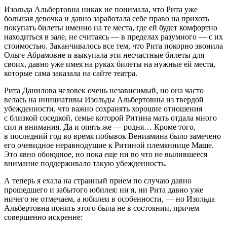
Изольда Альбертовна никак не понимала, что Рита уже
большая девочка и давно заработала себе право на прихоть
покупать билеты именно на те места, где ей будет комфортно
находиться в зале, не считаясь — в пределах разумного — с их
стоимостью. Заканчивалось все тем, что Рита покорно звонила
Ольге Абрамовне и выкупала эти несчастные билеты
для
своих
, давно уже имея на руках билеты на нужные ей места,
которые сама заказала на сайте театра.
Рита Данилова человек очень независимый, но она часто
велась на инициативы Изольды Альбертовны из твердой
убежденности, что важно сохранять хорошие отношения
с близкой соседкой, семье которой Ритина мать отдала много
сил и вн
иман
ия. Да и опять же — родня… Кроме того,
в последний год во время побывок Вениамина было замечено
его очевидное неравнодушие к Ритиной племяннице Маше.
Это явно обоюдное, но пока еще ни во что не вылившееся
вн
иман
ие поддерживало такую убежденность.
А теперь я ехала на странный прием по случаю давно
прошедшего и забытого юбилея: ни я, ни Рита давно уже
ничего не отмечаем, а юбилеи в особенности, — но Изольда
Альбертовна понять этого была не в состоянии, причем
совершенно искренне: