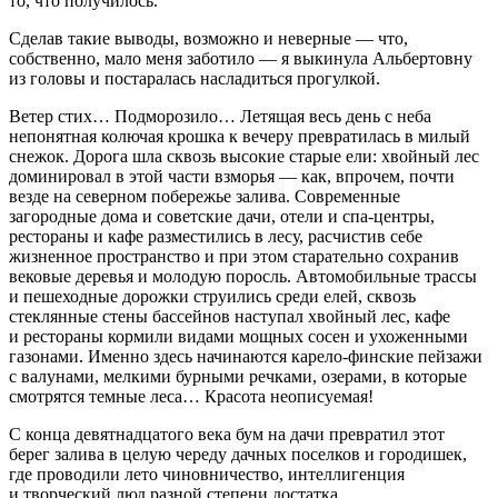
то, что получилось.
Сделав такие выводы, возможно и неверные — что,
собственно, мало меня заботило — я выкинула Альбертовну
из головы и постаралась насладиться прогулкой.
Ветер стих… Подморозило… Летящая весь день с неба
непонятная колючая крошка к вечеру превратилась в милый
снежок. Дорога шла сквозь высокие старые ели: х
войн
ый лес
доминировал в этой части взморья — как, впрочем, почти
везде на северном побережье залива. Современные
загородные дома и советские дачи, отели и спа-центры,
рестораны и кафе разместились в лесу, расчистив себе
жизненное пространство и при этом старательно сохранив
вековые деревья и молодую поросль. Автомобильные трассы
и пешеходные дорожки струились среди елей, сквозь
стеклянные стены бассейнов наступал х
войн
ый лес, кафе
и рестораны кормили видами мощных сосен и ухоженными
газонами. Именно здесь начинаются карело-финские пейзажи
с валунами, мелкими бурными речками, озерами, в которые
смотрятся темные леса… Красота неописуемая!
С конца девят
надцат
ого века бум на дачи превратил этот
берег залива в целую череду дачных поселков и городишек,
где проводили лето чиновничество, интеллигенция
и творческий люд разной степени достатка.