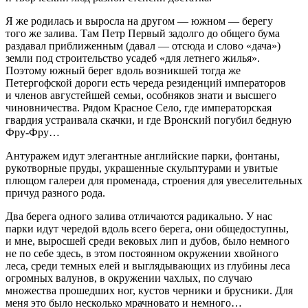
Я же родилась и выросла на другом — южном — берегу
того же залива. Там Петр Первый задолго до общего бума
раздавал приближенным (давал — отсюда и слово «дача»)
земли под строительство усадеб «для
летн
его жилья».
Поэтому южный берег вдоль возникшей тогда же
Петергофской дороги есть череда резиденций императоров
и
член
ов августейшей семьи, особняков знати и высшего
чиновничества. Рядом Красное Село, где императорская
гвардия устраивала скачки, и где Вронский погубил бедную
Фру-Фру…
Антуражем идут элегантные английские парки, фонтаны,
рукотворные пруды, украшенные скульптурами и увитые
плющом галереи для променада, строения для увеселительных
причуд разного рода.
Два берега одного залива отличаются радикально. У нас
парки идут чередой вдоль всего берега, они общедоступны,
и мне, выросшей среди вековых лип и дубов, было немного
не по себе здесь, в этом постоянном окружении х
войн
ого
леса, среди темных елей и выглядывающих из глубины леса
огромных валунов, в окружении чахлых, по случаю
множества прошедших ног, кустов черники и брусники. Для
меня это было несколько мрачновато и немного…