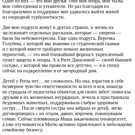
Один из них — это мои друзья. Они моя опора, мои тылы,
мои собеседники и утешители. Не раз благодаря их
благоразумию и поддержке мне удавалось выйти живой
из очередной турбулентности.
Две мои подруги живут в других странах, и жизнь их
заслуживает отдельных рассказов, которые — уверена —
были бы небезынтересны. Еще одна подруга, Верочка
Голубева
, с которой мы знакомы со студенческой скамьи
и с которой вместе пройдено немало жизненных
перипетий, — это мой ближайший форпост, укрепленный
пункт защиты и опоры. А к Рите Даниловой — своей бывшей
соседке, c которой мы провели все детство, — я и спешу
сейчас на подкрепление в ее загородный дом.
Детей у Риты нет… не сложилось. Но она, взрастив в себе
безмерное чувство ответственности за всех и вся, никогда
не страдала от недостатка объектов для своих забот: помогала
друзьям в их жизненных неурядицах, лечила и пристраивала
бездомных животных, поддерживала слабую здоровьем
сестру… После смерти сестры она забрала ее детей, легко
договорившись с их отцом, давно, впрочем, покинувшим
семью. Сейчас племянница Маша заканчивала университет,
а уже отучившегося Митю активно привлекают к небольшому
семейному бизнесу.