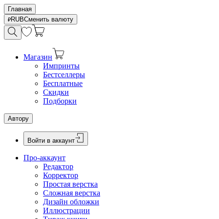
Главная
RUB
Сменить валюту
Магазин
Импринты
Бестселлеры
Бесплатные
Скидки
Подборки
Автору
Войти в аккаунт
Про-аккаунт
Редактор
Корректор
Простая верстка
Сложная верстка
Дизайн обложки
Иллюстрации