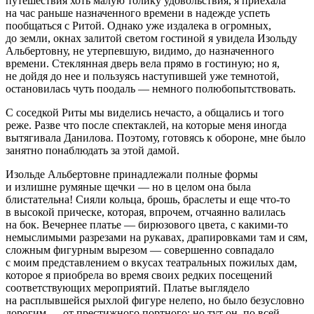
путешествия хоть малую толику удовольствия, я приехала
на час раньше назначенного времени в надежде успеть
пообщаться с Ритой. Однако уже издалека в огромных,
до земли, окнах залитой светом гостиной я увидела Изольду
Альбертовну, не утерпевшую, видимо, до назначенного
времени. Стеклянная дверь вела прямо в гостиную; но я,
не дойдя до нее и пользуясь наступившей уже темнотой,
остановилась чуть поодаль — немного полюбопытствовать.
С соседкой Риты мы виделись нечасто, а общались и того
реже. Разве что после спектаклей, на которые меня иногда
вытягивала Данилова. Поэтому, готовясь к обороне, мне было
занятно понаблюдать за этой дамой.
Изольде Альбертовне принадлежали полные формы
и излишне румяные щечки — но в целом она была
блистательна! Сияли кольца, брошь, браслеты и еще что-то
в высокой прическе, которая, впрочем, отчаянно валилась
на бок. Вече
рне
е платье — бирюзового цвета, с какими-то
немыслимыми разрезами на рукавах, драпировками там и сям,
сложным фигурным вырезом — совершенно совпадало
с моим представлением о вкусах театральных пожилых дам,
которое я приобрела во время своих редких посещений
соответствующих мероприятий. Платье выглядело
на расплывшейся рыхлой фигуре нелепо, но было безусловно
дорогим — от престижного портного; но тут он, по всей