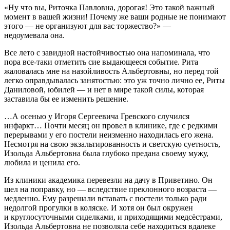
«Ну что вы, Риточка Павловна, дорогая! Это такой важный
момент в вашей жизни! Почему же ваши родные не понимают
этого — не организуют для вас торжество?» —
недоумевала она.
Все лето с завидной настойчивостью она напоминала, что
пора все-таки отметить сие выдающееся событие. Рита
жаловалась мне на назойливость Альбертовны, но перед той
легко оправдывалась занятостью: это уж точно лично ее, Риты
Даниловой, юбилей — и нет в мире такой силы, которая
заставила бы ее изменить решение.
…А осенью у Игоря Сергеевича Гревского случился
инфаркт… Почти месяц он провел в клинике, где с редкими
перерывами у его постели неизменно находилась его жена.
Несмотря на свою экзальтированность и светскую суетность,
Изольда Альбертовна была глубоко предана своему мужу,
любила и ценила его.
Из клиники академика перевезли на дачу в Приветино. Он
шел на поправку, но — вследствие преклонного возраста —
медленно. Ему разрешали вставать с постели только ради
недолгой прогулки в коляске. И хотя он был окружен
и круглосуточными сиделками, и приходящими медсёстрами,
Изольда Альбертовна не позволяла себе находиться вдалеке