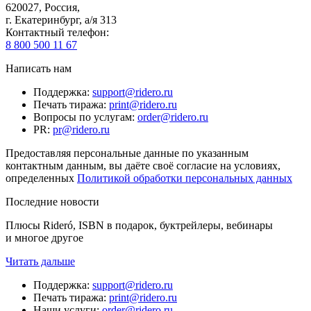
620027
,
Россия
,
г. Екатеринбург, а/я 313
Контактный телефон
:
8 800 500 11 67
Написать нам
Поддержка
:
support@ridero.ru
Печать тиража
:
print@ridero.ru
Вопросы по услугам
:
order@ridero.ru
PR
:
pr@ridero.ru
Предоставляя персональные данные по указанным
контактным данным, вы даёте своё согласие на условиях,
определенных
Политикой обработки персональных данных
Последние новости
Плюсы Rideró, ISBN в подарок, буктрейлеры, вебинары
и многое другое
Читать дальше
Поддержка
:
support@ridero.ru
Печать тиража
:
print@ridero.ru
Наши услуги
:
order@ridero.ru