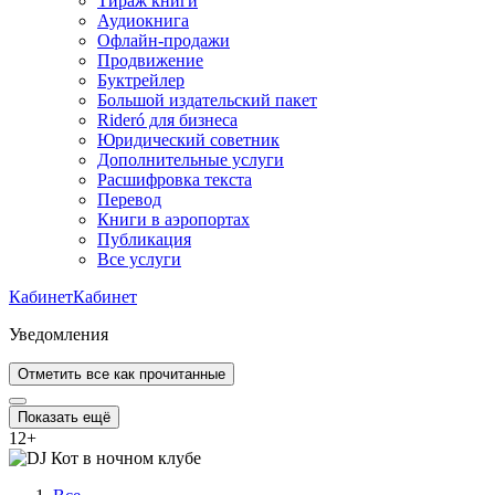
Тираж книги
Аудиокнига
Офлайн-продажи
Продвижение
Буктрейлер
Большой издательский пакет
Rideró для бизнеса
Юридический советник
Дополнительные услуги
Расшифровка текста
Перевод
Книги в аэропортах
Публикация
Все услуги
Кабинет
Кабинет
Уведомления
Отметить все как прочитанные
Показать ещё
12
+