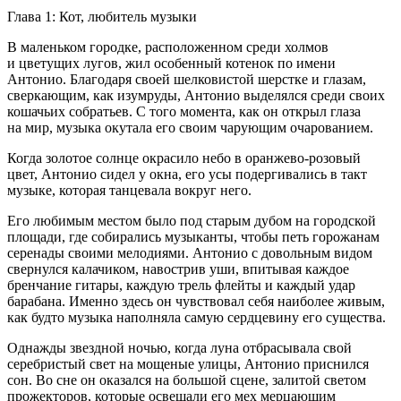
Глава 1: Кот, любитель музыки
В маленьком городке, расположенном среди холмов
и цветущих лугов, жил особенный котенок по имени
Антонио. Благодаря своей шелковистой шерстке и глазам,
сверкающим, как изумруды, Антонио выделялся среди своих
кошачьих собратьев. С того момента, как он открыл глаза
на мир, музыка окутала его своим чарующим очарованием.
Когда золотое солнце окрасило небо в оранжево-розовый
цвет, Антонио сидел у окна, его усы подергивались в такт
музыке, которая танцевала вокруг него.
Его любимым местом было под старым дубом на городской
площади, где собирались музыканты, чтобы петь горожанам
серенады своими мелодиями. Антонио с довольным видом
свернулся калачиком, навострив уши, впитывая каждое
бренчание гитары, каждую трель флейты и каждый удар
барабана. Именно здесь он чувствовал себя наиболее живым,
как будто музыка наполняла самую сердцевину его существа.
Однажды звездной ночью, когда луна отбрасывала свой
серебристый свет на мощеные улицы, Антонио приснился
сон. Во сне он оказался на большой сцене, залитой светом
прожекторов, которые освещали его мех мерцающим