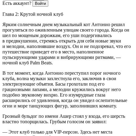
Есть аккаунт?
Войти
Глава 2: Крутой ночной клуб
Ярким солнечным днем музыкальный кот Антонио решил
прогуляться по оживленным улицам своего города. Когда он
шел по мощеным дорожкам, его уши подергивались
в предвкушении, стремясь открыть для себя новые звуки
и мелодии, наполнявшие воздух. Он и не подозревал, что его
путешествие приведет его в место, наполненное
пульсирующими ударами и вибрирующими ритмами, —
ночной клуб Palm Beats.
В тот момент, когда Антонио переступил порог ночного
клуба, волна музыки захлестнула его, заключив в свои
электризующие объятия. Басы грохотали под его
грациозными лапами, а мелодии кружились вокруг него
подобно звуковому вихрю. Его изумрудные глаза
расширились от удивления, когда он увидел ослепительные
огни и море танцующих фигур, заполнивших комнату.
Грозный бульдог по имени Ашер стоял у входа, его шерсть
властно топорщилась. Грубым голосом он заявил:
— Этот клуб только для VIP-персон. Здесь нет места