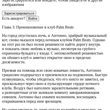
Зарегистрируйтесь или войдите, чтобы увидеть ее и другие
изображения
Зарегистрироваться
Есть аккаунт?
Войти
Глава 3: Проникновение в клуб Palm Beats
На город опустилась ночь, и Антонио, храбрый музыкальный
кот, снова оказался перед ночным клубом Palm Beats. Однако
на этот раз он был полон решимости найти дорогу внутрь
и показать свою любовь к музыке, несмотря на грубого
охранника-бульдога у входа. С непоколебимой решимостью
он обошел клуб и заметил открытое окно в пределах
досягаемости.
Призвав на помощь всю свою кошачью ловкость, Антонио
грациозно подпрыгнул и приземлился на подоконник. Быстро
оглянувшись, чтобы убедиться, что его никто не заметил, он
проскользнул через окно в пульсирующее сердце ночного
клуба. Воздух был наполнен заразительными ритмами,
а разноцветные огни заливали комнату завораживающим
сиянием. Антонио был охвачен волнением, восхищаясь
открывшимся перед ним зрелищем.
На сцене местные ди-джеи играли волшебные мелодии, их