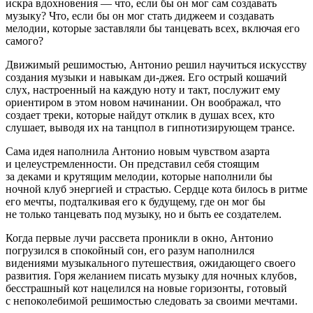
искра вдохновения — что, если бы он мог сам создавать
музыку? Что, если бы он мог стать диджеем и создавать
мелодии, которые заставляли бы танцевать всех, включая его
самого?
Движимый решимостью, Антонио решил научиться искусству
создания музыки и навыкам ди-джея. Его острый кошачий
слух, настроенный на каждую ноту и такт, послужит ему
ориентиром в этом новом начинании. Он воображал, что
создает треки, которые найдут отклик в душах всех, кто
слушает, выводя их на танцпол в гипнотизирующем трансе.
Сама идея наполнила Антонио новым чувством азарта
и целеустремленности. Он представил себя стоящим
за деками и крутящим мелодии, которые наполнили бы
ночной клуб энергией и страстью. Сердце кота билось в ритме
его мечты, подталкивая его к будущему, где он мог бы
не только танцевать под музыку, но и быть ее создателем.
Когда первые лучи рассвета проникли в окно, Антонио
погрузился в спокойный сон, его разум наполнился
видениями музыкального путешествия, ожидающего своего
развития. Горя желанием писать музыку для ночных клубов,
бесстрашный кот нацелился на новые горизонты, готовый
с непоколебимой решимостью следовать за своими мечтами.