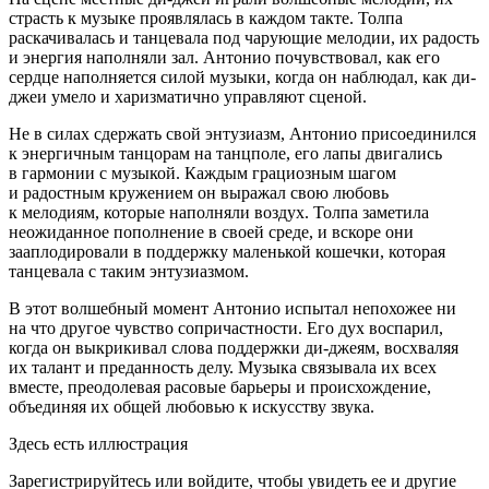
страсть к музыке проявлялась в каждом такте. Толпа
раскачивалась и танцевала под чарующие мелодии, их радость
и энергия наполняли зал. Антонио почувствовал, как его
сердце наполняется силой музыки, когда он наблюдал, как ди-
джеи умело и харизматично управляют сценой.
Не в силах сдержать свой энтузиазм, Антонио присоединился
к энергичным танцорам на танцполе, его лапы двигались
в гармонии с музыкой. Каждым грациозным шагом
и радостным кружением он выражал свою любовь
к мелодиям, которые наполняли воздух. Толпа заметила
неожиданное пополнение в своей среде, и вскоре они
зааплодировали в поддержку маленькой кошечки, которая
танцевала с таким энтузиазмом.
В этот волшебный момент Антонио испытал непохожее ни
на что другое чувство сопричастности. Его дух воспарил,
когда он выкрикивал слова поддержки ди-джеям, восхваляя
их талант и преданность делу. Музыка связывала их всех
вместе, преодолевая расовые барьеры и происхождение,
объединяя их общей любовью к искусству звука.
Здесь есть иллюстрация
Зарегистрируйтесь или войдите, чтобы увидеть ее и другие