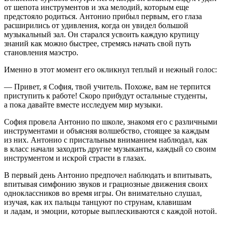
от шепота инструментов и эха мелодий, которым еще
предстояло родиться. Антонио прибыл первым, его глаза
расширились от удивления, когда он увидел большой
музыкальный зал. Он старался усвоить каждую крупицу
знаний как можно быстрее, стремясь начать свой путь
становления маэстро.
Именно в этот момент его окликнул теплый и нежный голос:
— Привет, я София, твой учитель. Похоже, вам не терпится
приступить к работе! Скоро прибудут остальные студенты,
а пока давайте вместе исследуем мир музыки.
София провела Антонио по школе, знакомя его с различными
инструментами и объясняя волшебство, стоящее за каждым
из них. Антонио с пристальным вниманием наблюдал, как
в класс начали заходить другие музыканты, каждый со своим
инструментом и искрой страсти в глазах.
В первый день Антонио предпочел наблюдать и впитывать,
впитывая симфонию звуков и грациозные движения своих
одноклассников во время игры. Он внимательно слушал,
изучая, как их пальцы танцуют по струнам, клавишам
и ладам, и эмоции, которые выплескиваются с каждой нотой.