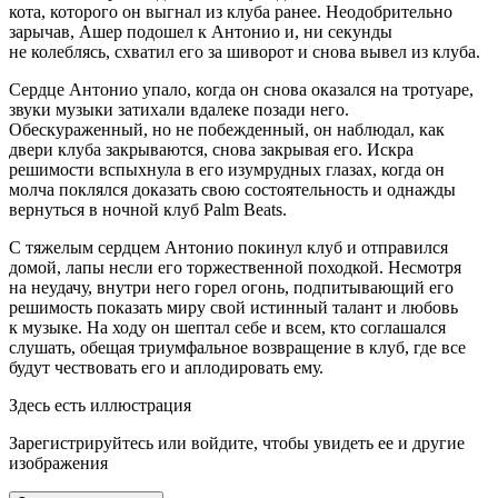
кота, которого он выгнал из клуба ранее. Неодобрительно
зарычав, Ашер подошел к Антонио и, ни секунды
не колеблясь, схватил его за шиворот и снова вывел из клуба.
Сердце Антонио упало, когда он снова оказался на тротуаре,
звуки музыки затихали вдалеке позади него.
Обескураженный, но не побежденный, он наблюдал, как
двери клуба закрываются, снова закрывая его. Искра
решимости вспыхнула в его изумрудных глазах, когда он
молча поклялся доказать свою состоятельность и однажды
вернуться в ночной клуб Palm Beats.
С тяжелым сердцем Антонио покинул клуб и отправился
домой, лапы несли его торжественной походкой. Несмотря
на неудачу, внутри него горел огонь, подпитывающий его
решимость показать миру свой истинный талант и любовь
к музыке. На ходу он шептал себе и всем, кто соглашался
слушать, обещая триумфальное возвращение в клуб, где все
будут чествовать его и аплодировать ему.
Здесь есть иллюстрация
Зарегистрируйтесь или войдите, чтобы увидеть ее и другие
изображения